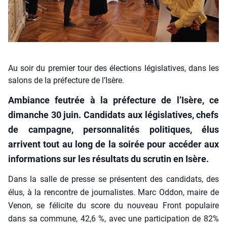
Au soir du premier tour des élections législatives, dans les
salons de la préfecture de l’Isère.
Ambiance feu­trée à la pré­fec­ture de l’Isère,
ce
dimanche 30 juin. Can­di­dats aux légis­la­tives, chefs
de cam­pagne, per­son­na­li­tés poli­tiques, élus
arrivent tout au long de la soi­rée pour accé­der aux
infor­ma­tions sur les résul­tats du scru­tin en Isère.
Dans la salle de presse se pré­sentent des can­di­dats, des
élus, à la ren­contre de jour­na­listes. Marc Oddon, maire de
Venon, se féli­cite du score du nou­veau Front popu­laire
dans sa com­mune, 42,6 %, avec une par­ti­ci­pa­tion de 82%