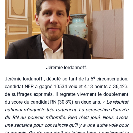
Jéré­mie Ior­dan­noff.
è
Jéré­mie Ior­da­noff , dépu­té sor­tant de la 5
cir­cons­crip­tion,
can­di­dat NFP, a gagné 10534 voix et 4,13 points à 36,42%
de suf­frages expri­més. Il regrette vive­ment le dou­ble­ment
du score du can­di­dat RN (30,8%) en deux ans.
« Le résul­tat
natio­nal m’inquiète très for­te­ment. La pers­pec­tive d’arrivée
du RN au pou­voir m’horrifie. Rien n’est joué. Nous avons
une semaine pour convaincre qu’il y a une autre voie pour
le pro­grès. On n’a pas droit de lais­ser faire. Loca­le­ment je