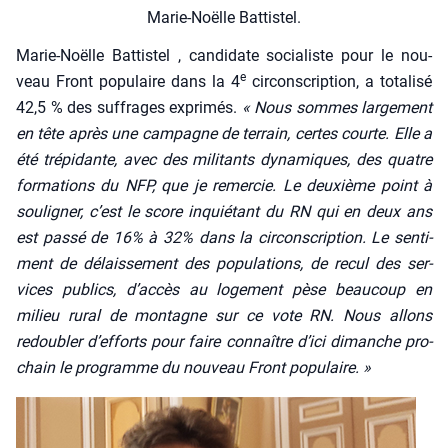
Marie-Noëlle Bat­tis­tel.
Marie-Noëlle Bat­tis­tel , can­di­date socia­liste pour le nou­
e
veau Front popu­laire dans la 4
cir­cons­crip­tion, a tota­li­sé
42,5 % des suf­frages expri­més.
« Nous sommes lar­ge­ment
en tête après une cam­pagne de ter­rain, certes courte. Elle a
été tré­pi­dante, avec des mili­tants dyna­miques, des quatre
for­ma­tions du NFP, que je remer­cie. Le deuxième point à
sou­li­gner, c’est le score inquié­tant du RN qui en deux ans
est pas­sé de 16% à 32% dans la cir­cons­crip­tion. Le sen­ti­
ment de délais­se­ment des popu­la­tions, de recul des ser­
vices publics, d’accès au loge­ment pèse beau­coup en
milieu rural de mon­tagne sur ce vote RN. Nous allons
redou­bler d’efforts pour faire connaître d’ici dimanche pro­
chain le pro­gramme du nou­veau Front popu­laire. »