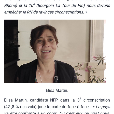
è
Rhône) et la 10
(Bour­goin La Tour du Pin) nous devons
empê­cher le RN de ravir ces cir­cons­crip­tions. »
Eli­sa Mar­tin.
è
Eli­sa Mar­tin, can­di­date NFP
dans
la 3
cir­cons­crip­tion
(42 ‚8 % des voix)
joue la carte du face à face
:
« Le pays
va être confron­té à un choix. Ou c’est eux, ou c’est nous.