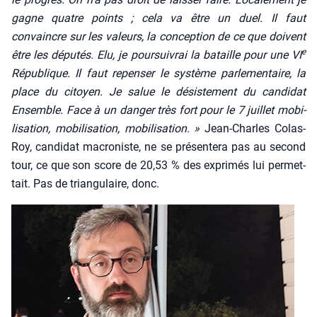
gagne quatre points ; cela va être un duel. Il faut
convaincre sur les valeurs, la concep­tion de ce que doivent
e
être les dépu­tés. Elu, je pour­sui­vrai la bataille pour une VI
Répu­blique. Il faut repen­ser le sys­tème par­le­men­taire, la
place du citoyen. Je salue le désis­te­ment du can­di­dat
Ensemble. Face à un dan­ger très fort pour le 7 juillet mobi­
li­sa­tion, mobi­li­sa­tion, mobi­li­sa­tion. »
Jean-Charles Colas-
Roy, can­di­dat macro­niste, ne se pré­sen­te­ra pas au second
tour, ce que son score de 20,53 % des expri­més lui per­met­
tait. Pas de tri­an­gu­laire, donc.