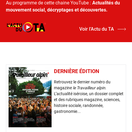
Au programme de cette chaine YouTube :
Actualités du
mouvement social, décryptages et découvertes.
Voir l’Actu du TA
DERNIÈRE ÉDITION
Retrouvez le dernier numéro du
magazine
le Travailleur alpin
.
L’actualité iséroise, un dossier complet
et des rubriques magazine, sciences,
histoire sociale, randonnée,
gastronomie...