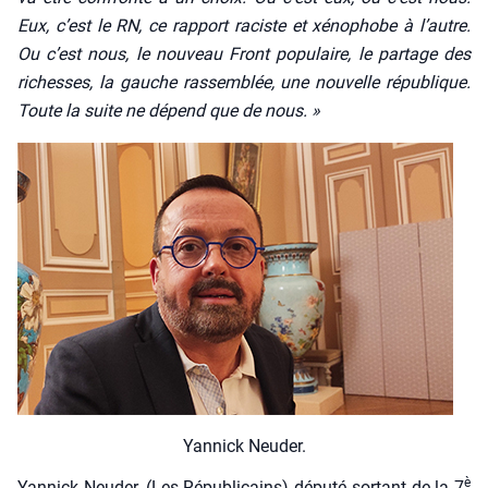
Eux, c’est le RN, ce rap­port raciste et xéno­phobe à l’autre.
Ou c’est nous, le nou­veau
F
ront popu­laire, le par­tage des
richesses, la gauche ras­sem­blée, une nou­velle répu­blique.
Toute la suite ne dépend que de nous. »
Yan­nick Neu­der.
è
Yan­nick Neu­der, (Les Répu­bli­cains) dépu­té sor­tant de la 7