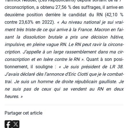
cir­cons­crip­tion, a obte­nu 27,56 % des suf­frages, il arrive en
deuxième posi­tion der­rière le can­di­dat du RN (42,10 %
contre 23,63% en 2022).
« Au niveau natio­nal je sui vrai­
ment très triste de ce qui arrive à la France. Macron en fai­
sant la dis­so­lu­tion bru­tale a pris une déci­sion hâtive,
impul­sive, en pleine vague RN. Le RN peut ravir la cir­cons­
crip­tion. J’appelle à un large ras­sem­ble­ment dans ma cir­
cons­crip­tion et en Isère contre le RN »
. Quant à son posi­
tion­ne­ment, il sou­ligne :
« Je suis pré­sident de LR 38.
J’avais décla­ré dès l’annonce d’Eric Ciot­ti que je le com­bat­
trai. Je suis un homme de droite répu­bli­cain gaul­liste. Je
ne suis pas de ceux qui se vendent au RN en deux
heures. »
Partager cet article