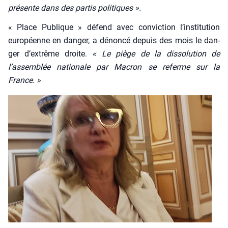
pré­sente dans des par­tis poli­tiques ».
« Place Publique » défend avec convic­tion l’institution
euro­péenne en dan­ger, a dénon­cé depuis des mois le dan­
ger d’extrême droite.
« Le piège de la dis­so­lu­tion de
l’assemblée natio­nale par Macron se referme sur la
France. »