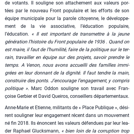
de votants. Il sou­ligne son atta­che­ment aux valeurs por­
tées par le nou­veau Front popu­laire et les efforts de son
équipe muni­ci­pale pour la parole citoyenne, le déve­lop­pe­
ment de la vie asso­cia­tive, l’éducation popu­laire,
l’éducation.
« Il est impor­tant de trans­mettre à la jeune
géné­ra­tion l’histoire du Front popu­laire de 1936 . Quand on
est maire, il faut de l’humilité, faire de la poli­tique sur le ter­
rain, tra­vailler en équipe sur des pro­jets, savoir prendre le
temps. A Venon, nous avons accueilli des familles immi­
grées en leur don­nant de la digni­té. Il faut tendre la main,
construire des ponts. J’encourage l’engagement, y com­pris
poli­tique ».
Marc Oddon sou­ligne son tra­vail avec Fran­
çoise Ger­bier et David Quei­ros, conseillers dépar­te­men­taux.
Anne-Marie et Etienne, mili­tants de « Place Publique », dési­
rent sou­li­gner leur enga­ge­ment récent dans un mou­ve­ment
né fin 2018. Ils énoncent les valeurs défen­dues par leur lea­
der Raphael Glucks­mann,
« bien loin de la cor­rup­tion trop