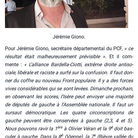
Jéré­mie Gio­no.
Pour Jéré­mie Gio­no, secré­taire dépar­te­men­tal du PCF,
« ce
résul­tat était mal­heu­reu­se­ment pré­vi­sible ».
Et il com­
mente :
« L’alliance Bar­del­la-Ciot­ti, extrême droite anti­so­
ciale, libé­rale et raciste a sur­fé sur la confu­sion. Il faut don­
ner du coffre au nou­veau Front popu­laire. Il y a des forces
vives consi­dé­rables qui se sont levées. Dimanche pro­chain,
en obser­vant les scores, l’Isère peut envoyer une majo­ri­té
de dépu­tés de gauche à l’Assemblée natio­nale. Il faut un
sur­saut démo­cra­tique. Les quatre cir­cons­crip­tions de
gauche peuvent être conser­vées à gauche (2,3, 4 et 5).
ère
è
Nous pou­vons ravir la 1
à Oli­vier Véran et la 9
doit bas­
è
e
cu­ler à gauche. Dans la 8
(Vienne), la 7
(Bièvre val­lée du