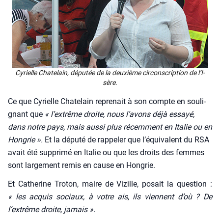
Cyrielle Cha­te­lain, dépu­tée de la deuxième cir­cons­crip­tion de l’I­
sère.
Ce que Cyrielle Cha­te­lain repre­nait à son compte en sou­li­
gnant que
« l’extrême droite, nous l’avons déjà essayé,
dans notre pays, mais aus­si plus récem­ment en Ita­lie ou en
Hon­grie ».
Et la dépu­té de rap­pe­ler que l’équivalent du RSA
avait été sup­pri­mé en Ita­lie ou que les droits des femmes
sont lar­ge­ment remis en cause en Hon­grie.
Et Cathe­rine Tro­ton, maire de Vizille, posait la ques­tion :
« les acquis sociaux, à votre ais, ils viennent d’où ? De
l’extrême droite, jamais ».