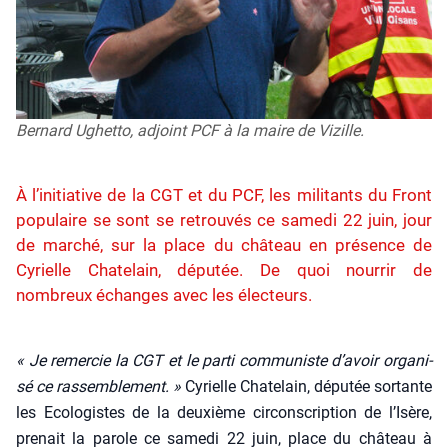
Bernard Ughetto, adjoint PCF à la maire de Vizille.
À l’initiative de la CGT et du PCF, les militants du Front
populaire se sont se retrouvés ce samedi 22 juin, jour
de marché, sur la place du château en présence de
Cyrielle Chatelain, députée. De quoi nourrir de
nombreux échanges avec les électeurs.
« Je remer­cie la CGT et le par­ti com­mu­niste d’avoir orga­ni­
sé ce ras­sem­ble­ment. »
Cyrielle Cha­te­lain, dépu­tée sor­tante
les Eco­lo­gistes de la deuxième cir­cons­crip­tion de l’Isère,
pre­nait la parole ce same­di 22 juin, place du châ­teau à