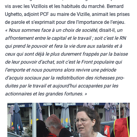
vis avec les Vizillois et les habi­tués du mar­ché. Ber­nard
Ughet­to, adjoint PCF au maire de Vizille, ani­mait les prises
de parole et s’exprimait pour dire l’importance de l’enjeu.
« Nous sommes face à un choix de socié­té
, disait-il,
un
affron­te­ment entre le capi­tal et le tra­vail ; soit c’est le RN
qui prend le pou­voir et fera la vie dure aux sala­riés et à
ceux qui sont déjà le plus dure­ment frap­pés par la baisse
de leur pou­voir d’achat, soit c’est le Front popu­laire qui
l’emporte et nous pour­rons alors revivre une période
d’acquis sociaux par la redis­tri­bu­tion des richesses pro­
duites par le tra­vail et aujourd’hui acca­pa­rées par les
action­naires et les grandes for­tunes. »