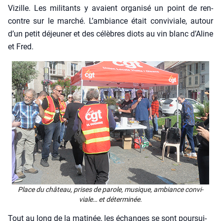
Vizille. Les mili­tants y avaient orga­ni­sé un point de ren­
contre sur le mar­ché. L’ambiance était convi­viale, autour
d’un petit déjeu­ner et des célèbres diots au vin blanc d’Aline
et Fred.
Place du châ­teau, prises de parole, musique, ambiance convi­
viale… et déter­mi­née.
Tout au long de la mati­née, les échanges se sont pour­sui­