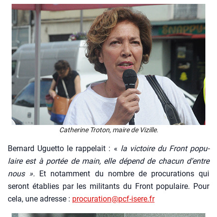
Cathe­rine Tro­ton, maire de Vizille.
Ber­nard Uguet­to le rap­pe­lait : «
la vic­toire du Front popu­
laire est à por­tée de main, elle dépend de cha­cun d’entre
nous ».
Et notam­ment du nombre de pro­cu­ra­tions qui
seront éta­blies par les mili­tants du Front popu­laire. Pour
cela, une adresse :
procuration@pcf-isere.fr