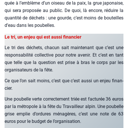
quée à l’emblème d’un oiseau de la paix, la grue japo­naise,
qui sera pro­po­sée au public. De quoi, là encore, réduire la
quan­ti­té de déchets : une gourde, c’est moins de bou­teilles
d’eau dans les pou­belles.
Le tri, un enjeu qui est aussi financier
Le tri des déchets, cha­cun sait main­te­nant que c’est une
res­pon­sa­bi­li­té col­lec­tive pour notre ave­nir. Et c’est en tant
que telle que la ques­tion est prise à bras le corps par les
orga­ni­sa­teurs de la fête.
Ce que l’on sait moins, c’est que c’est aus­si un enjeu finan­
cier.
Une pou­belle verte cor­rec­te­ment triée est fac­tu­rée 36 euros
par la métro­pole à la fête du Tra­vailleur alpin. Une pou­belle
grise emplie d’ordures ména­gères, c’est une note de 63
euros pour le bud­get de l’organisation.