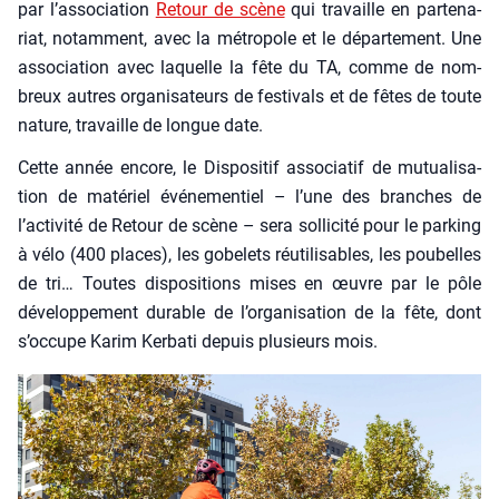
par l’association
Retour de scène
qui tra­vaille en par­te­na­
riat, notam­ment, avec la métro­pole et le dépar­te­ment. Une
asso­cia­tion avec laquelle la fête du TA, comme de nom­
breux autres orga­ni­sa­teurs de fes­ti­vals et de fêtes de toute
nature, tra­vaille de longue date.
Cette année encore, le Dis­po­si­tif asso­cia­tif de mutua­li­sa­
tion de maté­riel évé­ne­men­tiel – l’une des branches de
l’activité de Retour de scène – sera sol­li­ci­té pour le par­king
à vélo (400 places), les gobe­lets réuti­li­sables, les pou­belles
de tri… Toutes dis­po­si­tions mises en œuvre par le pôle
déve­lop­pe­ment durable de l’organisation de la fête, dont
s’occupe Karim Ker­ba­ti depuis plu­sieurs mois.