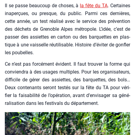
Il se passe beau­coup de choses, à
la fête du TA
. Cer­taines
inaper­çues, ou presque, du public. Par­mi ces der­nières,
cette année, un test réa­li­sé avec le ser­vice des pré­ven­tion
des déchets de Gre­noble Alpes métro­pole. L’idée, c’est de
pas­ser des assiettes en car­ton ou des bar­quettes en plas­
tique à une vais­selle réuti­li­sable. His­toire d’éviter de gon­fler
les pou­belles.
Ce n’est pas for­cé­ment évident. Il faut trou­ver la forme qui
convien­dra à des usages mul­tiples. Pour les orga­ni­sa­teurs,
dif­fi­cile de gérer des assiettes, des bar­quettes, des bols…
Deux conte­nants seront tes­tés sur la fête du TA pour véri­
fier la fai­sa­bi­li­té de l’opération, avant d’envisager sa géné­
ra­li­sa­tion dans les fes­ti­vals du dépar­te­ment.