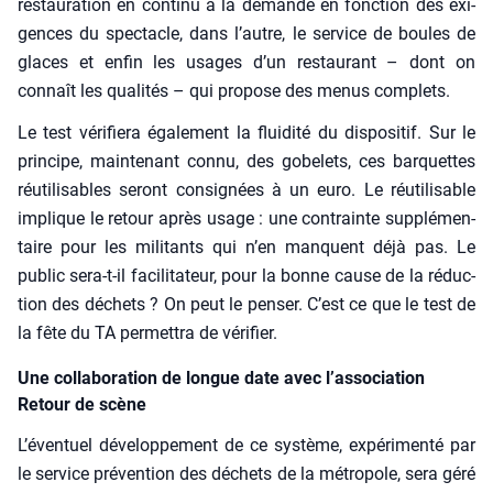
res­tau­ra­tion en conti­nu à la demande en fonc­tion des exi­
gences du spec­tacle, dans l’autre, le ser­vice de boules de
glaces et enfin les usages d’un res­tau­rant – dont on
connaît les qua­li­tés – qui pro­pose des menus com­plets.
Le test véri­fie­ra éga­le­ment la flui­di­té du dis­po­si­tif. Sur le
prin­cipe, main­te­nant connu, des gobe­lets, ces bar­quettes
réuti­li­sables seront consi­gnées à un euro. Le réuti­li­sable
implique le retour après usage : une contrainte sup­plé­men­
taire pour les mili­tants qui n’en manquent déjà pas. Le
public sera-t-il faci­li­ta­teur, pour la bonne cause de la réduc­
tion des déchets ? On peut le pen­ser. C’est ce que le test de
la fête du TA per­met­tra de véri­fier.
Une collaboration de longue date avec l’association
Retour de scène
L’éventuel déve­lop­pe­ment de ce sys­tème, expé­ri­men­té par
le ser­vice pré­ven­tion des déchets de la métro­pole, sera géré