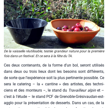
De la vais­selle réuti­li­sable, tes­tée gran­deur nature pour la pre­mière
fois dans un fes­ti­val. Et ce sera à la fête du TA.
Ces deux conte­nants, de la forme d’un bol, seront uti­li­sés
dans deux ou trois lieux dont les besoins sont dif­fé­rents,
de sorte que l’expérience soit la plus per­ti­nente pos­sible. Ce
sera le cate­ring – la « can­tine » des artistes, des tech­ni­
ciens et des mon­teurs –, le stand du
Tra­vailleur alpin
et –
c’est à l’étude – le stand PCF de Gre­noble-Gré­si­vau­dan-est-
agglo pour la pré­sen­ta­tion de des­serts. Dans un cas, de la