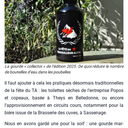
La gourde « col­lec­tor » de l’é­di­tion 2025. De quoi réduire le nombre
de bou­teilles d’eau dans les pou­belles.
Il faut ajou­ter à cela les pra­tiques désor­mais tra­di­tion­nelles
de la fête du TA : les toi­lettes sèches de l’entreprise Popos
et copeaux, basée à Theys en Bel­le­donne, ou encore
l’approvisionnement en cir­cuits cours, notam­ment pour la
bière issue de la Bras­se­rie des cuves, à Sas­se­nage.
Nous en avons gar­dé une pour la soif : une gourde mar­