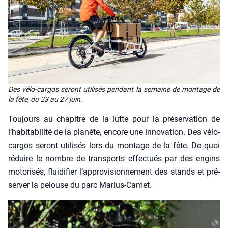
Des vélo-car­gos seront uti­li­sés pen­dant la semaine de mon­tage de
la fête, du 23 au 27 juin.
Tou­jours au cha­pitre de la lutte pour la pré­ser­va­tion de
l’habitabilité de la pla­nète, encore une inno­va­tion. Des vélo-
car­gos seront uti­li­sés lors du mon­tage de la fête. De quoi
réduire le nombre de trans­ports effec­tués par des engins
moto­ri­sés, flui­di­fier l’approvisionnement des stands et pré­
ser­ver la pelouse du parc Marius-Camet.