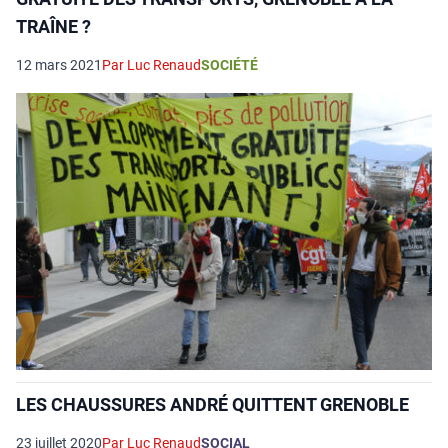
TRAÎNE ?
12 mars 2021
Par Luc Renaud
SOCIÉTÉ
LES CHAUSSURES ANDRÉ QUITTENT GRENOBLE
23 juillet 2020
Par Luc Renaud
SOCIAL