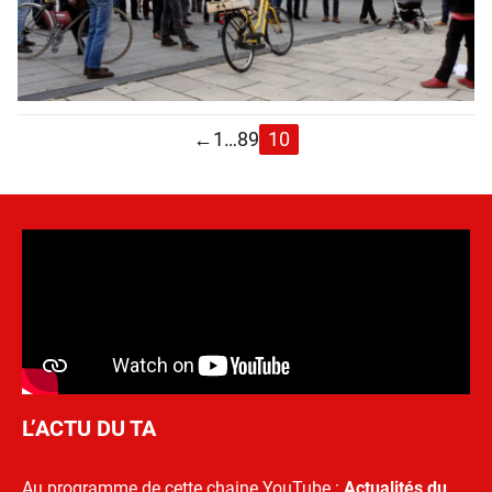
←
1
…
8
9
10
L’ACTU DU TA
Au programme de cette chaine YouTube :
Actualités du