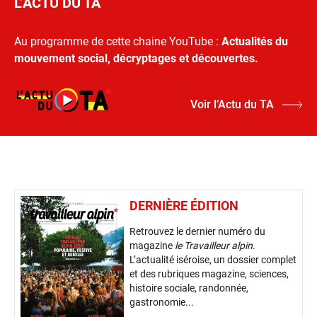
L’ACTU DU TA
Au programme de cette chaine YouTube :
Actualités du
mouvement social, décryptages et découvertes.
Voir l’Actu du TA
DERNIÈRE ÉDITION
Retrouvez le dernier numéro du
magazine
le Travailleur alpin
.
L’actualité iséroise, un dossier complet
et des rubriques magazine, sciences,
histoire sociale, randonnée,
gastronomie...