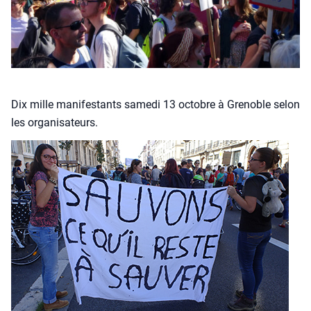
Dix mille mani­fes­tants same­di 13 octobre à Gre­noble selon
les orga­ni­sa­teurs.