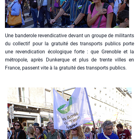
Une ban­de­role reven­di­ca­tive devant un groupe de mili­tants
du col­lec­tif pour la gra­tui­té des trans­ports publics porte
une reven­di­ca­tion éco­lo­gique forte : que Gre­noble et la
métro­pole, après Dun­kerque et plus de trente villes en
France, passent vite à la gra­tui­té des trans­ports publics.