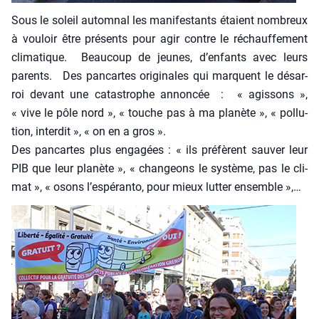
Sous le soleil autom­nal les mani­fes­tants étaient nom­breux
à vou­loir être pré­sents pour agir contre le réchauf­fe­ment
cli­ma­tique. Beau­coup de jeunes, d’enfants avec leurs
parents. Des pan­cartes ori­gi­nales qui marquent le désar­
roi devant une catas­trophe annon­cée : « agis­sons »,
« vive le pôle nord », « touche pas à ma pla­nète », « pol­lu­
tion, inter­dit », « on en a gros ».
Des pan­cartes plus enga­gées : « ils pré­fèrent sau­ver leur
PIB que leur pla­nète », « chan­geons le sys­tème, pas le cli­
mat », « osons l’espéranto, pour mieux lut­ter ensemble »,…