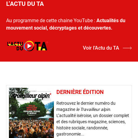
L’ACTU DU TA
Au programme de cette chaine YouTube :
Actualités du
mouvement social, décryptages et découvertes.
Voir l’Actu du TA
DERNIÈRE ÉDITION
Retrouvez le dernier numéro du
magazine
le Travailleur alpin
.
L’actualité iséroise, un dossier complet
et des rubriques magazine, sciences,
histoire sociale, randonnée,
gastronomie...