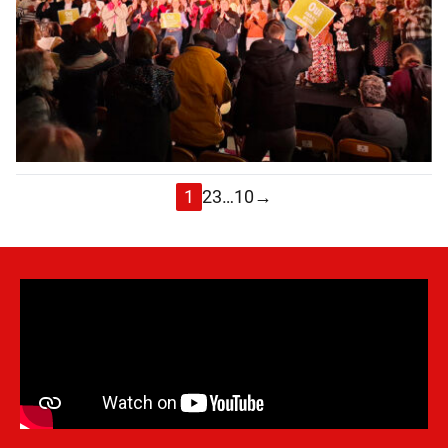
1
2
3
…
10
→