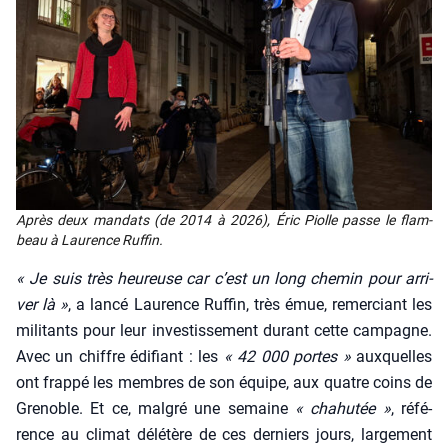
Après deux man­dats (de 2014 à 2026), Éric Piolle passe le flam­
beau à Lau­rence Ruf­fin.
« Je suis très heu­reuse car c’est un long che­min pour arri­
ver là »
, a lan­cé Lau­rence Ruf­fin, très émue, remer­ciant les
mili­tants pour leur inves­tis­se­ment durant cette cam­pagne.
Avec un chiffre édi­fiant : les
« 42 000 portes »
aux­quelles
ont frap­pé les membres de son équipe, aux quatre coins de
Gre­noble. Et ce, mal­gré une semaine
« cha­hu­tée »
, réfé­
rence au cli­mat délé­tère de ces der­niers jours, lar­ge­ment