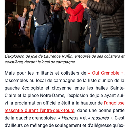
L’ex­plo­sion de joie de Lau­rence Ruf­fin, entou­rée de ses colis­tiers et
colis­tières, devant le local de cam­pagne.
Mais pour les mili­tants et colis­tiers de
« Oui Gre­noble »
,
ras­sem­blés au local de cam­pagne de la liste d’u­nion de la
gauche éco­lo­giste et citoyenne, entre les halles Sainte-
Claire et la place Notre-Dame, l’ex­plo­sion de joie ayant sui­
vi la pro­cla­ma­tion offi­cielle était à la hau­teur de
l’an­goisse
res­sen­tie durant l’entre-deux-tours
, dans une bonne par­tie
de la gauche gre­no­bloise.
« Heu­reux »
et
« ras­su­rés »
. C’est
d’ailleurs ce mélange de sou­la­ge­ment et d’al­lé­gresse qu’ex­