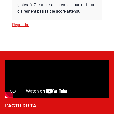
gistes à Gre­noble au pre­mier tour qui n’ont
clai­re­ment pas fait le score atten­du.
Répondre
L’ACTU DU TA