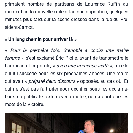
pri­maient nombre de par­ti­sans de Lau­rence Ruf­fin au
moment où la nou­velle édile a fait son appa­ri­tion, quelques
minutes plus tard, sur la scène dres­sée dans la rue du Pré­
sident-Car­not.
« Un long chemin pour arriver là »
« Pour la pre­mière fois, Gre­noble a choi­si une maire
femme »
, s’est excla­mé Éric Piolle, avant de trans­mettre le
flam­beau et la parole,
« avec une immense fier­té »
, à celle
qui lui suc­cède pour les six pro­chaines années. Une maire
qui avait
« pré­pa­ré deux dis­cours »
oppo­sés, au cas où. Et
qui ne s’est pas fait prier pour déchi­rer, sous les accla­ma­
tions du public, le texte deve­nu inutile, ne gar­dant que les
mots de la vic­toire.