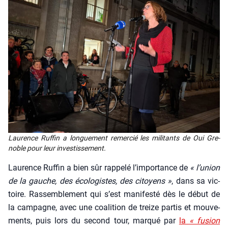
Lau­rence Ruf­fin a lon­gue­ment remer­cié les mili­tants de Oui Gre­
noble pour leur inves­tis­se­ment.
Lau­rence Ruf­fin a bien sûr rap­pe­lé l’im­por­tance de
« l’u­nion
de la gauche, des éco­lo­gistes, des citoyens »
, dans sa vic­
toire. Ras­sem­ble­ment qui s’est mani­fes­té dès le début de
la cam­pagne, avec une coa­li­tion de treize par­tis et mou­ve­
ments, puis lors du second tour, mar­qué par
la
« fusion