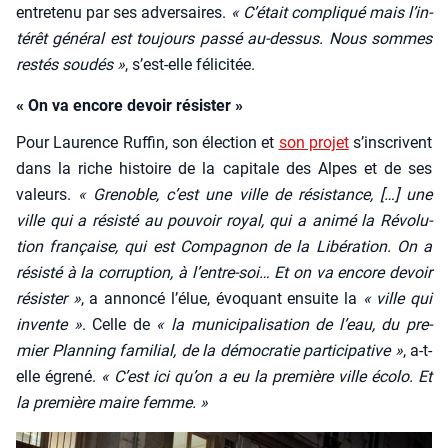
entre­te­nu par ses adver­saires.
« C’é­tait com­pli­qué mais l’in­
té­rêt géné­ral est tou­jours pas­sé au-des­sus. Nous sommes
res­tés sou­dés »
, s’est-elle féli­ci­tée.
« On va encore devoir résister »
Pour Lau­rence Ruf­fin, son élec­tion et
son pro­jet
s’ins­crivent
dans la riche his­toire de la capi­tale des Alpes et de ses
valeurs.
« Gre­noble, c’est une ville de résis­tance, […] une
ville qui a résis­té au pou­voir royal, qui a ani­mé la Révo­lu­
tion fran­çaise, qui est Com­pa­gnon de la Libé­ra­tion. On a
résis­té à la cor­rup­tion, à l’entre-soi… Et on va encore devoir
résis­ter »
, a annon­cé l’é­lue, évo­quant ensuite la
« ville qui
invente »
. Celle de
« la muni­ci­pa­li­sa­tion de l’eau, du pre­
mier Plan­ning fami­lial, de la démo­cra­tie par­ti­ci­pa­tive »
, a‑t-
elle égre­né.
« C’est ici qu’on a eu la pre­mière ville éco­lo. Et
la pre­mière maire femme. »