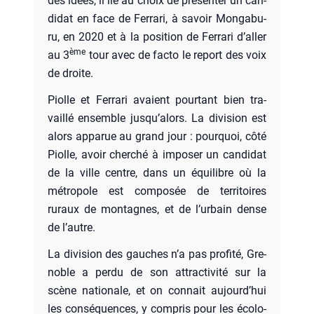
des idées, il lié au choix de pré­sen­ter un can­
di­dat en face de Fer­ra­ri, à savoir Mon­ga­bu­
ru, en 2020 et à la posi­tion de Fer­ra­ri d’al­ler
ème
au 3
tour avec de fac­to le report des voix
de droite.
Piolle et Fer­ra­ri avaient pour­tant bien tra­
vaillé ensemble jus­qu’a­lors. La divi­sion est
alors appa­rue au grand jour : pour­quoi, côté
Piolle, avoir cher­ché à impo­ser un can­di­dat
de la ville centre, dans un équi­libre où la
métro­pole est com­po­sée de ter­ri­toires
ruraux de mon­tagnes, et de l’ur­bain dense
de l’autre.
La divi­sion des gauches n’a pas pro­fi­té, Gre­
noble a per­du de son attrac­ti­vi­té sur la
scène natio­nale, et on connait aujourd’­hui
les consé­quences, y com­pris pour les éco­lo­