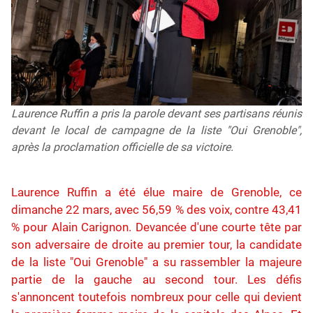
Laurence Ruffin a pris la parole devant ses partisans réunis
devant le local de campagne de la liste "Oui Grenoble",
après la proclamation officielle de sa victoire.
Laurence Ruffin a été élue maire de Grenoble, ce
dimanche 22 mars, avec 56,59 % des voix, contre 43,41
% pour Alain Carignon. Devancée d'une courte tête par
son adversaire de droite au premier tour, la candidate
de la liste "Oui Grenoble" a su rassembler la majeure
partie de la gauche au second tour. Les défis
s'annoncent toutefois nombreux pour celle qui devient