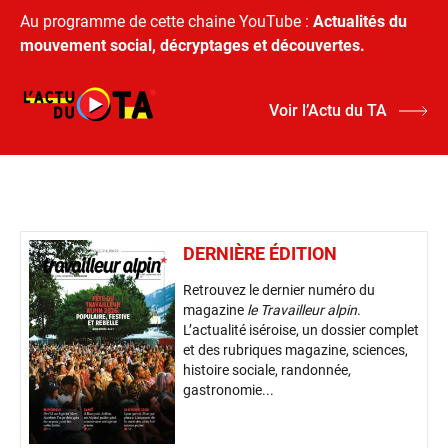
Au programme de cette chaine YouTube :
Actualités du
mouvement social, décryptages et découvertes.
Voir l’Actu du TA
DERNIÈRE ÉDITION
Retrouvez le dernier numéro du
magazine
le Travailleur alpin
.
L’actualité iséroise, un dossier complet
et des rubriques magazine, sciences,
histoire sociale, randonnée,
gastronomie...