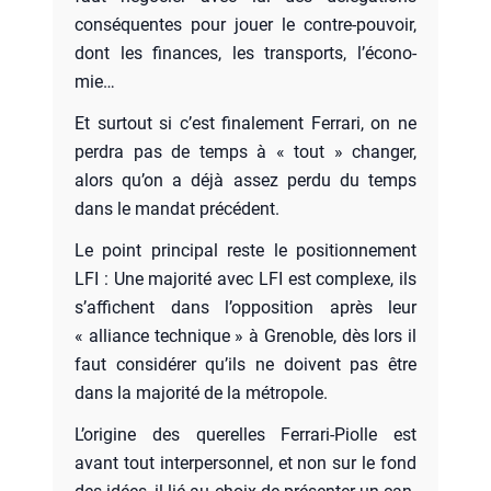
consé­quentes pour jouer le contre-pou­voir,
dont les finances, les trans­ports, l’é­co­no­
mie…
Et sur­tout si c’est fina­le­ment Fer­ra­ri, on ne
per­dra pas de temps à « tout » chan­ger,
alors qu’on a déjà assez per­du du temps
dans le man­dat pré­cé­dent.
Le point prin­ci­pal reste le posi­tion­ne­ment
LFI : Une majo­ri­té avec LFI est com­plexe, ils
s’af­fichent dans l’op­po­si­tion après leur
« alliance tech­nique » à Gre­noble, dès lors il
faut consi­dé­rer qu’ils ne doivent pas être
dans la majo­ri­té de la métro­pole.
L’o­ri­gine des que­relles Fer­ra­ri-Piolle est
avant tout inter­per­son­nel, et non sur le fond