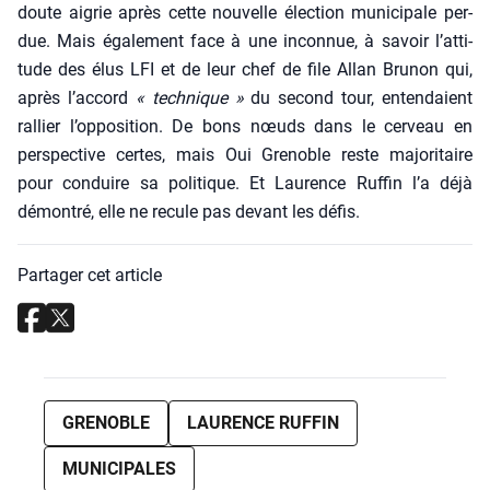
doute aigrie après cette nou­velle élec­tion muni­ci­pale per­
due. Mais éga­le­ment face à une incon­nue, à savoir l’at­ti­
tude des élus LFI et de leur chef de file Allan Bru­non qui,
après l’ac­cord
« tech­nique »
du second tour, enten­daient
ral­lier l’op­po­si­tion. De bons nœuds dans le cer­veau en
pers­pec­tive certes, mais Oui Gre­noble reste majo­ri­taire
pour conduire sa poli­tique. Et Lau­rence Ruf­fin l’a déjà
démon­tré, elle ne recule pas devant les défis.
Partager cet article
GRENOBLE
LAURENCE RUFFIN
MUNICIPALES