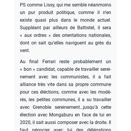
PS comme Lis­sy, qui me semble néan­moins
un pur pro­duit poli­tique, comme il n’en
existe qua­si plus dans le monde actuel.
Sup­pléant par ailleurs de Bat­tis­tel, il sera
« aux ordres » des orien­ta­tions natio­nales,
dont on sait qu’elles naviguent au grès du
vent.
Au final Fer­ra­ri reste pro­ba­ble­ment un
« bon » can­di­dat, capable de tra­vailler serei­
ne­ment avec les com­mu­nistes, il a fait
alliance très vite dans sa propre com­mune
pour ces éléc­tions, comme avec les modé­
rés, les petites com­munes, il a su tra­vailler
avec Gre­noble sereinement…jusqu’à cette
élec­tion avec Mon­ga­bu­ru en face de lui en
2020, il sait aus­si com­po­ser avec la droite. Il
faut négo­cier avec lui des délé­ga­tions