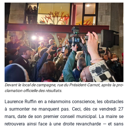
Devant le local de cam­pagne, rue du Pré­sident-Car­not, après la pro­
cla­ma­tion offi­cielle des résul­tats.
Lau­rence Ruf­fin en a néan­moins conscience, les obs­tacles
à sur­mon­ter ne manquent pas. Ceci, dès ce ven­dre­di 27
mars, date de son pre­mier conseil muni­ci­pal. La maire se
retrou­ve­ra ain­si face à une droite revan­charde — et sans