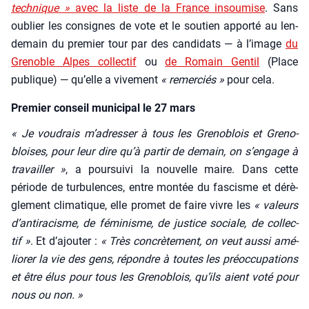
tech­nique »
avec la liste de la France insou­mise
. Sans
oublier les consignes de vote et le sou­tien appor­té au len­
de­main du pre­mier tour par des can­di­dats — à l’i­mage
du
Gre­noble Alpes col­lec­tif
ou
de Romain Gen­til
(Place
publique) — qu’elle a vive­ment
« remer­ciés »
pour cela.
Premier conseil municipal le 27 mars
« Je vou­drais m’a­dres­ser à tous les Gre­no­blois et Gre­no­
bloises, pour leur dire qu’à par­tir de demain, on s’en­gage à
tra­vailler »
, a pour­sui­vi la nou­velle maire. Dans cette
période de tur­bu­lences, entre mon­tée du fas­cisme et dérè­
gle­ment cli­ma­tique, elle pro­met de faire vivre les
« valeurs
d’an­ti­ra­cisme, de fémi­nisme, de jus­tice sociale, de col­lec­
tif »
. Et d’a­jou­ter :
« Très concrè­te­ment, on veut aus­si amé­
lio­rer la vie des gens, répondre à toutes les pré­oc­cu­pa­tions
et être élus pour tous les Gre­no­blois, qu’ils aient voté pour
nous ou non. »