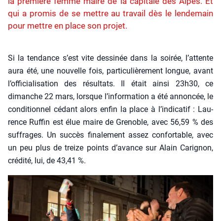
la première femme maire de la capitale des Alpes. Et
qui a promis de se mettre au travail dès le lendemain
pour mettre en place son projet.
Si la ten­dance s’est vite des­si­née dans la soi­rée, l’at­tente
aura été, une nou­velle fois, par­ti­cu­liè­re­ment longue, avant
l’of­fi­cia­li­sa­tion des résul­tats. Il était ain­si 23h30, ce
dimanche 22 mars, lorsque l’in­for­ma­tion a été annon­cée, le
condi­tion­nel cédant alors enfin la place à l’in­di­ca­tif : Lau­
rence Ruf­fin est élue maire de Gre­noble, avec 56,59 % des
suf­frages. Un suc­cès fina­le­ment assez confor­table, avec
un peu plus de treize points d’a­vance sur Alain Cari­gnon,
cré­di­té, lui, de 43,41 %.