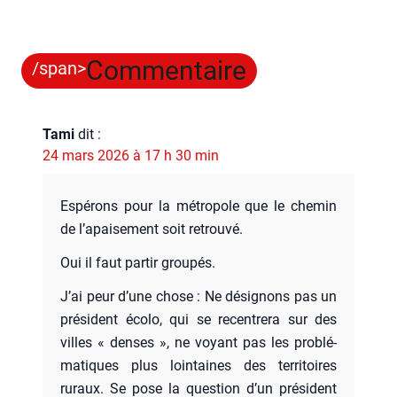
Commentaire
/span>
Tami
dit :
24 mars 2026 à 17 h 30 min
Espé­rons pour la métro­pole que le che­min
de l’a­pai­se­ment soit retrou­vé.
Oui il faut par­tir grou­pés.
J’ai peur d’une chose : Ne dési­gnons pas un
pré­sident éco­lo, qui se recen­tre­ra sur des
villes « denses », ne voyant pas les pro­blé­
ma­tiques plus loin­taines des ter­ri­toires
ruraux. Se pose la ques­tion d’un pré­sident