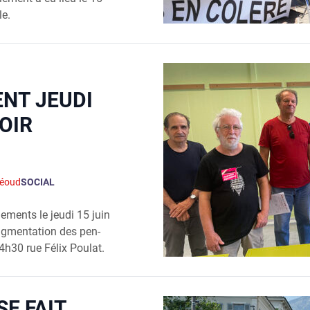
le.
NT JEUDI
OIR
héoud
SOCIAL
le­ments le jeu­di 15 juin
augmentation des pen­
4h30 rue Félix Pou­lat.
SE FAIT