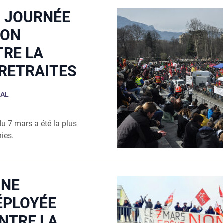
, JOURNÉE
ION
TRE LA
RETRAITES
IAL
 du 7 mars a été la plus
nies.
UNE
ÉPLOYÉE
ONTRE LA