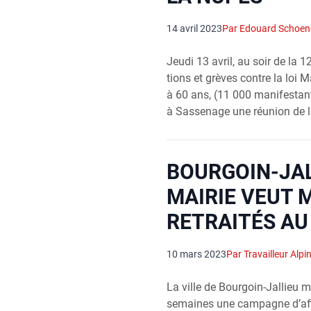
14 avril 2023
Par Edouard Schoen
Jeu­di 13 avril, au soir de la 1
tions et grèves contre la loi M
à 60 ans, (11 000 mani­fes­tan
à Sas­se­nage une réunion de 
BOURGOIN-JALL
MAIRIE VEUT 
RETRAITÉS AU
10 mars 2023
Par Travailleur Alpi
La ville de Bour­goin-Jal­lieu 
semaines une cam­pagne d’affi