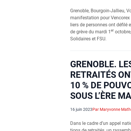
Gre­noble, Bour­goin-Jal­lieu, V
mani­fes­ta­tion pour Ven­co­rex
liers de per­sonnes ont défi­lé 
er
de grève du mar­di 1
octobre,
Soli­daires et FSU.
GRENOBLE. LE
RETRAITÉS ON
10 % DE POUV
SOUS L’ÈRE M
16 juin 2023
Par Maryvonne Mat
Dans le cadre d’un appel natio­
tions de retrai­tés, un ras­sem­