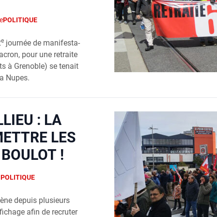
e
POLITIQUE
e
2
jour­née de mani­fes­ta­
acron, pour une retraite
ts à Gre­noble) se tenait
la Nupes.
IEU : LA
METTRE LES
 BOULOT !
n
POLITIQUE
mène depuis plu­sieurs
chage afin de recru­ter