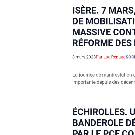
ISÈRE. 7 MARS
DE MOBILISAT
MASSIVE CON
RÉFORME DES 
8 mars 2023
Par Luc Renaud
SOC
La jour­née de mani­fes­ta­tion
impor­tante depuis des décen­
ÉCHIROLLES. 
BANDEROLE D
PAR LE PCF C