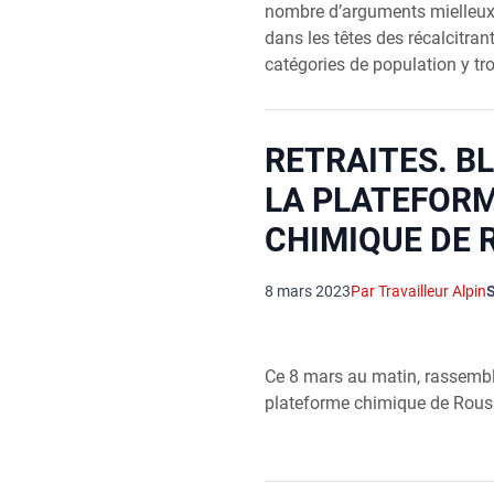
nombre d’arguments miel­leux d
dans les têtes des récal­ci­tran
caté­go­ries de popu­la­tion y tr
RETRAITES. B
LA PLATEFOR
CHIMIQUE DE 
8 mars 2023
Par Travailleur Alpin
Ce 8 mars au matin, rassemb
plateforme chimique de Rouss