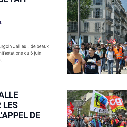
L
r­goin Jal­lieu… de beaux
­fes­ta­tions du 6 juin
.
ALLE
 LES
L’APPEL DE