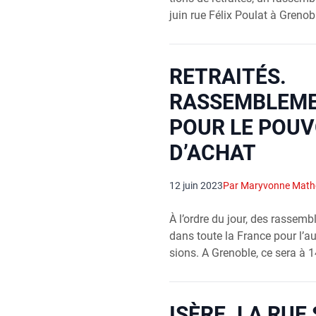
juin rue Félix Pou­lat à Gre­nob
RETRAITÉS.
RASSEMBLEME
POUR LE POUV
D’ACHAT
12 juin 2023
Par Maryvonne Mat
À l’ordre du jour, des ras­sem­b
dans toute la France pour l’
sions. A Gre­noble, ce sera à 1
ISÈRE. LA RUE 