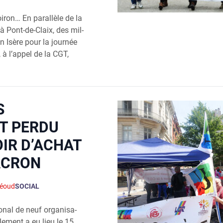
oi­ron… En paral­lèle de la
 à Pont-de-Claix, des mil­
en Isère pour la jour­née
 à l’ap­pel de la CGT,
S
T PERDU
OIR D’ACHAT
ACRON
héoud
SOCIAL
nal de neuf orga­ni­sa­
ble­ment a eu lieu le 15