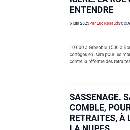
ENTENDRE
6 juin 2023
Par Luc Renaud
SOCIA
10 000 à Gre­noble 1500 à Bou
cor­tèges en Isère pour les mani
contre la réforme des retraites
SASSENAGE. S
COMBLE, POUR
RETRAITES, À 
LA NUPES