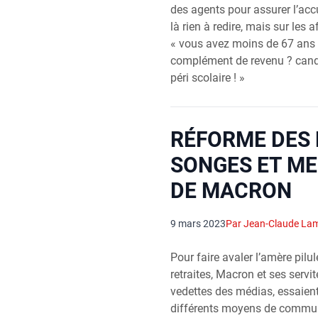
des agents pour assu­rer l’accu
là rien à redire, mais sur les a
« vous avez moins de 67 ans 
com­plé­ment de reve­nu ? can­
péri sco­laire ! »
RÉFORME DES 
SONGES ET M
DE MACRON
9 mars 2023
Par Jean-Claude La
Pour faire ava­ler l’amère pilu
retraites, Macron et ses ser­vi­
vedettes des médias, essaient d
dif­fé­rents moyens de com­mu­ni