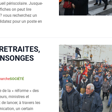
eil péri­sco­laire. Jusque-
ffiches on peut lire
? vous recher­chez un
di­da­tez pour un poste en
RETRAITES,
ENSONGES
marche
SOCIÉTÉ
le de la « réforme » des
teurs, ministres et
e lan­cer, à tra­vers les
­ca­tion, un cer­tain