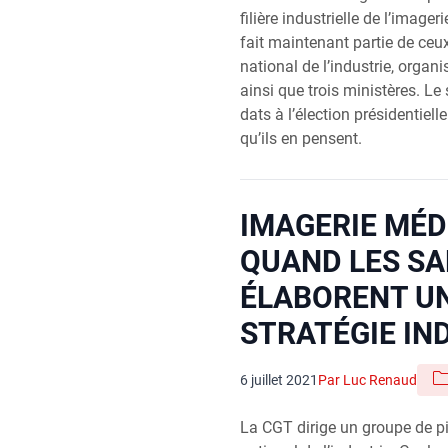
filière indus­trielle de l’imager
fait main­te­nant par­tie de ceu
natio­nal de l’industrie, orga­n
ain­si que trois minis­tères. Le s
dats à l’élection pré­si­den­tiel
qu’ils en pensent.
IMAGERIE MÉD
QUAND LES SA
ÉLABORENT U
STRATÉGIE IN
6 juillet 2021
Par Luc Renaud
La CGT dirige un groupe de p