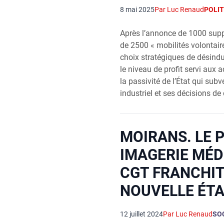
8 mai 2025
Par Luc Renaud
POLIT
Après l’annonce de 1000 supp
de 2500 « mobilités volontair
choix stratégiques de désindus
le niveau de profit servi aux a
la passivité de l’État qui sub
industriel et ses décisions de
MOIRANS. LE 
IMAGERIE MÉD
CGT FRANCHIT
NOUVELLE ÉT
12 juillet 2024
Par Luc Renaud
SO