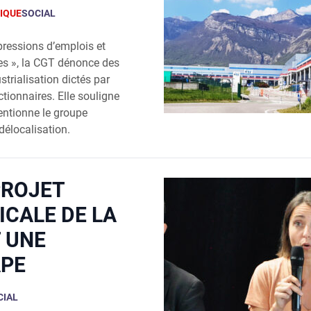
IQUE
SOCIAL
ressions d’emplois et
es », la CGT dénonce des
trialisation dictés par
ctionnaires. Elle souligne
ventionne le groupe
 délocalisation.
PROJET
ICALE DE LA
 UNE
APE
CIAL