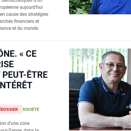
x démocratiques d’un
ropéenne aujourd’hui
 en cause des stratégies
rchés financiers et
 France et du monde.
NE. « CE
ISE
T PEUT-ÊTRE
INTÉRÊT
DOSSIER
SOCIÉTÉ
ation d’une zone
e-sur-Sanne, dans la