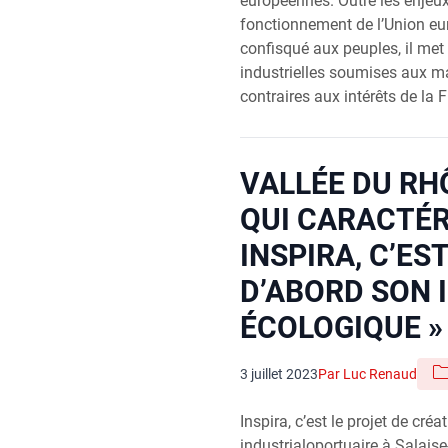
européennes. Outre les enjeu
fonctionnement de l’Union eu
confisqué aux peuples, il met
industrielles soumises aux ma
contraires aux intérêts de la
VALLÉE DU RHÔ
QUI CARACTÉR
INSPIRA, C’ES
D’ABORD SON 
ÉCOLOGIQUE »
3 juillet 2023
Par Luc Renaud
Inspira, c’est le projet de cré
industrialoportuaire à Salais