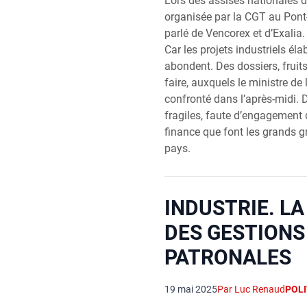
Lors des assises nationales d
organisée par la CGT au Pont
parlé de Vencorex et d’Exalia
Car les projets industriels él
abondent. Des dossiers, fruits
faire, auxquels le ministre de l
confronté dans l’après-midi. 
fragiles, faute d’engagement d
finance que font les grands g
pays.
INDUSTRIE. LA
DES GESTIONS
PATRONALES
19 mai 2025
Par Luc Renaud
POLI