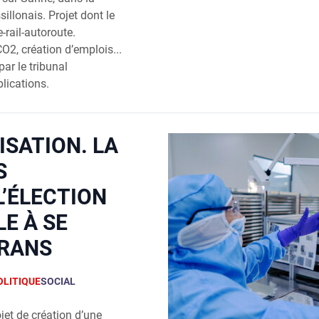
illonais. Projet dont le
-rail-autoroute.
2, création d’emplois...
ar le tribunal
lications.
ISATION. LA
S
L’ÉLECTION
E À SE
IRANS
OLITIQUE
SOCIAL
jet de créa­tion d’une