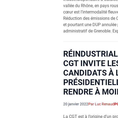
vallée du Rhône, en pays rouss
cœur est l’intermodalité fleuve
Réduction des émissions de CO
et pourtant une DUP annulée p
administratif de Grenoble. Exp
RÉINDUSTRIAL
CGT INVITE LE
CANDIDATS À 
PRÉSIDENTIELL
RENDRE À MO
20 janvier 2022
Par Luc Renaud
P
La CGT est à l’origine d’un pro­