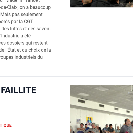
u "Made in France",
-de-Claix, on a beaucoup
. Mais pas seulement.
aborés par la CGT
 des luttes et des savoir-
’Industrie a été
Des dossiers qui restent
e l’État et du choix de la
roupes industriels du
 FAILLITE
TIQUE