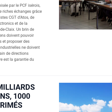
isée par le PCF isérois,
e riches échanges grâce
stes CGT d’Atos, de
tronics et de la
e-Claix. Un brin de
yens doivent pouvoir
ls et proposer des
 industrielles ne doivent
ain de directions
re est la garantie du
MILLIARDS
NS, 1000
PRIMÉS