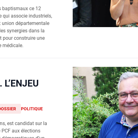
ds baptismaux ce 12
e qui associe industriels,
 et union départementale
des synergies dans la
t pour construire une
ie médicale.
 L’ENJEU
DOSSIER
POLITIQUE
ns, est candidat sur la
e PCF aux élections