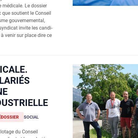
ie médi­cale. Le dos­sier
x que sou­tient le Conseil
isme gou­ver­ne­men­tal,
yn­di­cat invite les can­di­
le à venir sur place dire ce
ICALE.
LARIÉS
NE
DUSTRIELLE
DOSSIER
SOCIAL
ilotage du Conseil