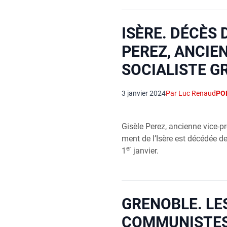
ISÈRE. DÉCÈS 
PEREZ, ANCIE
SOCIALISTE G
3 janvier 2024
Par Luc Renaud
PO
Gisèle Per­ez, ancienne vice-pré
ment de l’I­sère est décé­dée de
er
1
jan­vier.
GRENOBLE. LE
COMMUNISTE