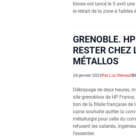
bloise ont lan­cé le 5 avril un
le retrait de la zone à faibles
GRENOBLE. HP
RESTER CHEZ 
MÉTALLOS
24 janvier 2023
Par Luc Renaud
S
Débrayage de deux heures, mas­
site gre­no­blois de HP France, 
tion de la filiale fran­çaise de l
caine sou­haite quit­ter la conve
métal­lur­gie pour celle du co
refusent les sala­riés, ingé­nie
l’essentiel.