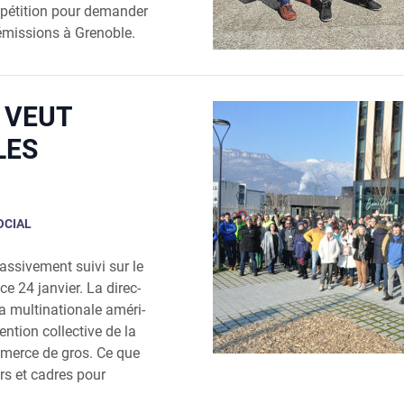
e péti­tion pour deman­der
 émis­sions à Gre­noble.
 VEUT
LES
OCIAL
si­ve­ment sui­vi sur le
ce 24 jan­vier. La direc­
a mul­ti­na­tio­nale amé­ri­
n­tion col­lec­tive de la
m­merce de gros. Ce que
urs et cadres pour