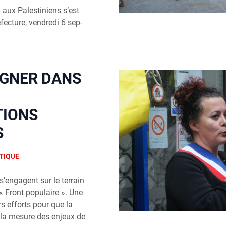
 aux Pales­ti­niens s’est
ec­ture, ven­dre­di 6 sep­
AGNER DANS
TIONS
S
TIQUE
s’engagent sur le ter­rain
« Front popu­laire ». Une
s efforts pour que la
 la mesure des enjeux de