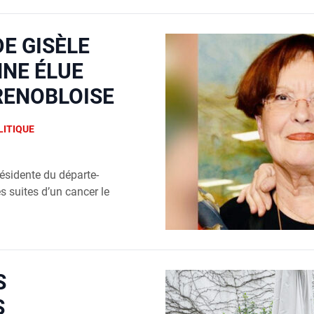
DE GISÈLE
NNE ÉLUE
RENOBLOISE
LITIQUE
­si­dente du dépar­te­
s suites d’un can­cer le
S
S