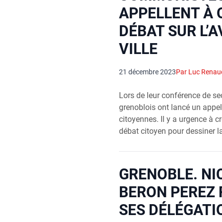
APPELLENT À 
DÉBAT SUR L’A
VILLE
21 décembre 2023
Par Luc Renau
Lors de leur confé­rence de sec
gre­no­blois ont lan­cé un app
citoyennes. Il y a urgence à cr
débat citoyen pour des­si­ner l
GRENOBLE. NI
BERON PEREZ 
SES DÉLÉGATI