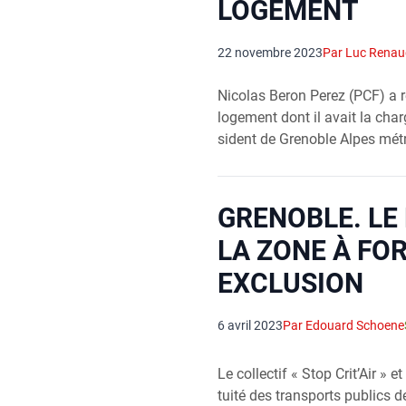
LOGEMENT
22 novembre 2023
Par Luc Renau
Nico­las Beron Per­ez (PCF) a r
loge­ment dont il avait la char
sident de Gre­noble Alpes métr
GRENOBLE. LE
LA ZONE À FO
EXCLUSION
6 avril 2023
Par Edouard Schoene
Le col­lec­tif « Stop Crit’Air » et 
tui­té des trans­ports publics 