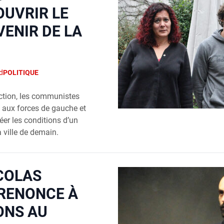
OUVRIR LE
VENIR DE LA
d
POLITIQUE
­tion, les com­mu­nistes
el aux forces de gauche et
éer les condi­tions d’un
a ville de demain.
COLAS
RENONCE À
ONS AU