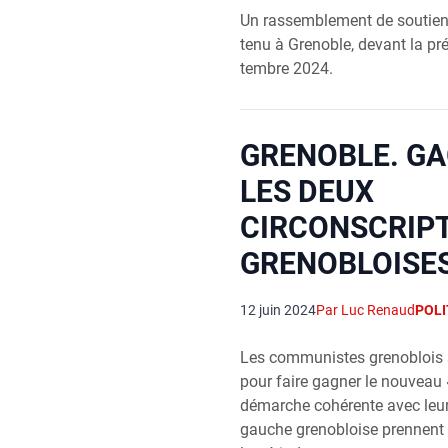
Un ras­sem­ble­ment de sou­tien
tenu à Gre­noble, devant la pré­f
tembre 2024.
GRENOBLE. G
LES DEUX
CIRCONSCRIP
GRENOBLOISE
12 juin 2024
Par Luc Renaud
POLI
Les com­mu­nistes gre­no­blois 
pour faire gagner le nou­veau 
démarche cohé­rente avec leur
gauche gre­no­bloise prennent