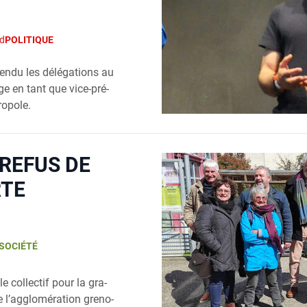
d
POLITIQUE
en­du les délé­ga­tions au
ge en tant que vice-pré­
o­pole.
 REFUS DE
RTE
SOCIÉTÉ
le col­lec­tif pour la gra­
de l’agglomération gre­no­