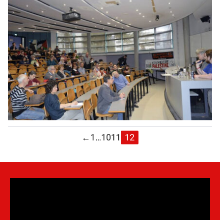
←
1
…
10
11
12