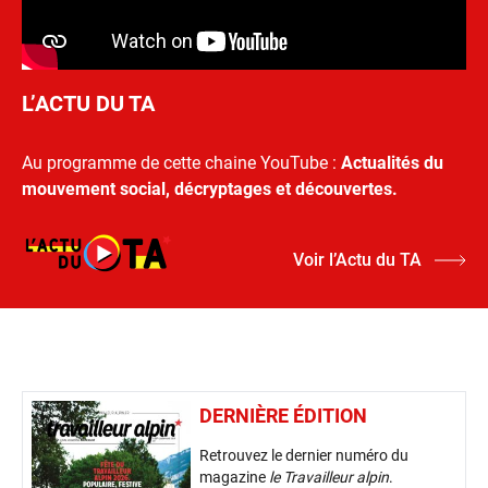
L’ACTU DU TA
Au programme de cette chaine YouTube :
Actualités du
mouvement social, décryptages et découvertes.
Voir l’Actu du TA
DERNIÈRE ÉDITION
Retrouvez le dernier numéro du
magazine
le Travailleur alpin
.