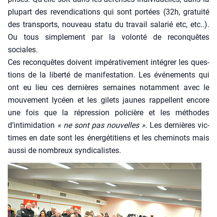
plu­part des reven­di­ca­tions qui sont por­tées (32h, gra­tui­té
des trans­ports, nou­veau sta­tu du tra­vail sala­rié etc, etc..).
Ou tous sim­ple­ment par la volon­té de recon­quêtes
sociales.
Ces recon­quêtes doivent impé­ra­ti­ve­ment inté­grer les ques­
tions de la liber­té de mani­fes­ta­tion. Les évé­ne­ments qui
ont eu lieu ces der­nières semaines notam­ment avec le
mou­ve­ment lycéen et les gilets jaunes rap­pellent encore
une fois que la répres­sion poli­cière et les méthodes
d’intimidation
« ne sont pas nou­velles »
. Les der­nières vic­
times en date sont les éner­gé­ti­tiens et les che­mi­nots mais
aus­si de nom­breux syn­di­ca­listes.