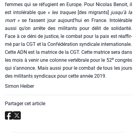
femmes qui se réfu­gient en Europe. Pour Nico­las Benoit, il
est into­lé­rable que
« les traques
[des migrants]
jusqu’à la
mort »
se fassent jour aujourd’hui en France. Into­lé­rable
aus­si qu’on arrête des mili­tants pour délit de soli­da­ri­té.
Face à ce déni de jus­tice, le com­bat pour la paix est réaf­fir­
mé par la CGT et la Confé­dé­ra­tion syn­di­cale inter­na­tio­nale.
Cette ADN est la matrice de la CGT. Cette matrice sera dans
e
les mois à venir une colonne ver­té­brale pour le 52
congrès
qui s’annonce. Mais aus­si pour le com­bat de tous les jours
des mili­tants syn­di­caux pour cette année 2019.
Simon Heiber
Partager cet article