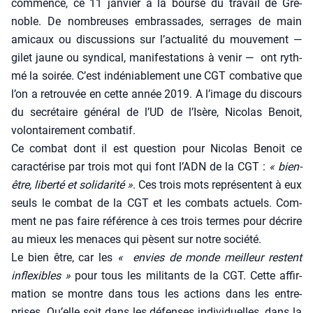
com­men­cé, ce 11 jan­vier à la bourse du tra­vail de Gre­
noble. De nom­breuses embras­sades, ser­rages de main
ami­caux ou dis­cus­sions sur l’actualité du mou­ve­ment —
gilet jaune ou syn­di­cal, mani­fes­ta­tions à venir — ont ryth­
mé la soi­rée. C’est indé­nia­ble­ment une CGT com­ba­tive que
l’on a retrou­vée en cette année 2019. A l’image du dis­cours
du secré­taire géné­ral de l’UD de l’Isère, Nico­las Benoit,
volon­tai­re­ment com­ba­tif.
Ce com­bat dont il est ques­tion pour Nico­las Benoit ce
carac­té­rise par trois mot qui font l’ADN de la CGT :
« bien-
être, liber­té et soli­da­ri­té »
. Ces trois mots repré­sentent à eux
seuls le com­bat de la CGT et les com­bats actuels. Com­
ment ne pas faire réfé­rence à ces trois termes pour décrire
au mieux les menaces qui pèsent sur notre socié­té.
Le bien être, car les
« envies de monde meilleur res­tent
inflexibles »
pour tous les mili­tants de la CGT. Cette affir­
ma­tion se montre dans tous les actions dans les entre­
prises. Qu’elle soit dans les défenses indi­vi­duelles, dans la