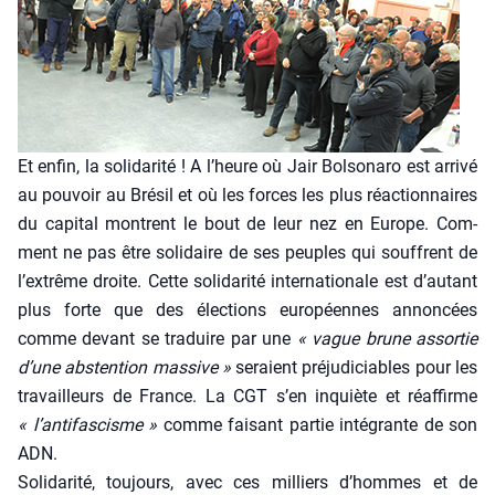
Et enfin, la soli­da­ri­té ! A l’heure où Jair Bol­so­na­ro est arri­vé
au pou­voir au Bré­sil et où les forces les plus réac­tion­naires
du capi­tal montrent le bout de leur nez en Europe. Com­
ment ne pas être soli­daire de ses peuples qui souffrent de
l’extrême droite. Cette soli­da­ri­té inter­na­tio­nale est d’autant
plus forte que des élec­tions euro­péennes annon­cées
comme devant se tra­duire par une
« vague brune assor­tie
d’une abs­ten­tion mas­sive »
seraient pré­ju­di­ciables pour les
tra­vailleurs de France. La CGT s’en inquiète et réaf­firme
« l’antifascisme »
comme fai­sant par­tie inté­grante de son
ADN.
Soli­da­ri­té, tou­jours, avec ces mil­liers d’hommes et de