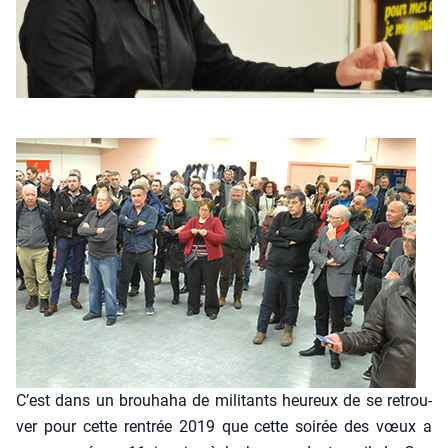
C’est dans un brou­ha­ha de mili­tants heu­reux de se retrou­
ver pour cette ren­trée 2019 que cette soi­rée des vœux a