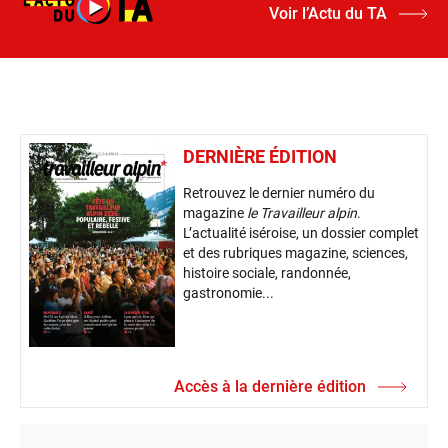
Voir l’Actu du TA
DERNIÈRE ÉDITION
Retrouvez le dernier numéro du
magazine
le Travailleur alpin
.
L’actualité iséroise, un dossier complet
et des rubriques magazine, sciences,
histoire sociale, randonnée,
gastronomie...
Accès à la dernière édition