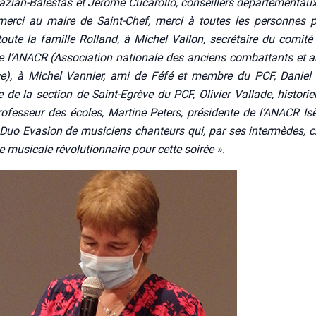
­zian-Bales­tas et Jérôme Cuca­rol­lo, conseillers dépar­te­men­tau
mer­ci au maire de Saint-Chef, mer­ci à toutes les per­sonnes p
toute la famille Rol­land, à Michel Val­lon, secré­taire du comi­té
 l’A­NA­CR (Asso­cia­tion natio­nale des anciens com­bat­tants et 
nce), à Michel Van­nier, ami de Féfé et membre du PCF, Daniel
e de la sec­tion de Saint-Egrève du PCF, Oli­vier Val­lade, his­to­rie
ro­fes­seur des écoles, Mar­tine Peters, pré­si­dente de l’A­NA­CR Isè
Duo Eva­sion de musi­ciens chan­teurs qui, par ses inter­mèdes, c
musi­cale révo­lu­tion­naire pour cette soi­rée ».