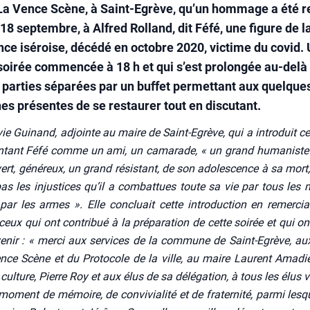
 La Vence Scène, à Saint-Egrève, qu’un hommage a été r
8 septembre, à Alfred Rolland, dit Féfé, une figure de l
nce iséroise, décédé en octobre 2020, victime du covid.
soirée commencée à 18 h et qui s’est prolongée au-delà 
 parties séparées par un buffet permettant aux quelque
es présentes de se restaurer tout en discutant.
­vie Gui­nand, adjointe au maire de Saint-Egrève, qui a intro­duit cet
en­tant Féfé comme un ami, un cama­rade, « un grand huma­niste
vert, géné­reux, un grand résis­tant, de son ado­les­cence à sa mort,
pas les injus­tices qu’il a com­bat­tues toute sa vie par tous les
par les armes ». Elle concluait cette intro­duc­tion en remer­ci
ceux qui ont contri­bué à la pré­pa­ra­tion de cette soi­rée et qui on
­ve­nir : « mer­ci aux ser­vices de la com­mune de Saint-Egrève, a
ce Scène et du Pro­to­cole de la ville, au maire Laurent Ama­die
a culture, Pierre Roy et aux élus de sa délé­ga­tion, à tous les élus 
moment de mémoire, de convi­via­li­té et de fra­ter­ni­té, par­mi les­