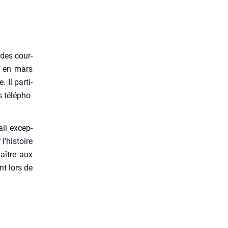
 des cour­
t, en mars
Il par­ti­
 télé­pho­
ail excep­
’his­toire
naître aux
nt lors de