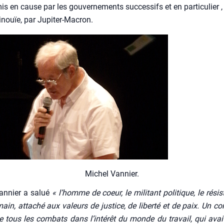
s en cause par les gou­ver­ne­ments suc­ces­sifs et en par­ti­cu­lier 
 inouïe, par Jupi­ter-Macron.
Michel Van­nier.
an­nier a salué
« l’homme de coeur, le mili­tant poli­tique, le résis­ta
main, atta­ché aux valeurs de jus­tice, de liber­té et de paix. Un c
e tous les com­bats dans l’in­té­rêt du monde du tra­vail, qui avait