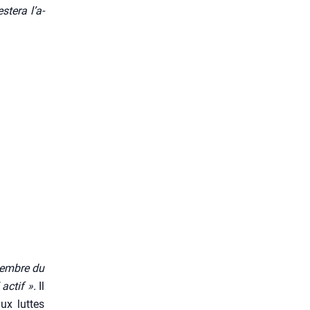
te­ra l’a­
 membre du
 actif ».
Il
aux luttes