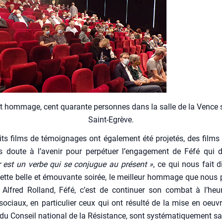
t hom­mage, cent qua­rante per­sonnes dans la salle de la Vence 
Saint-Egrève.
ts films de témoi­gnages ont éga­le­ment été pro­je­tés, des films q
 doute à l’a­ve­nir pour per­pé­tuer l’en­ga­ge­ment de Féfé qui 
er est un verbe qui se conjugue au pré­sent »
, ce qui nous fait d
ette belle et émou­vante soi­rée, le meilleur hom­mage que nous 
 Alfred Rol­land, Féfé, c’est de conti­nuer son com­bat à l’heu
ociaux, en par­ti­cu­lier ceux qui ont résul­té de la mise en oeuv
 Conseil natio­nal de la Résis­tance, sont sys­té­ma­ti­que­ment sa