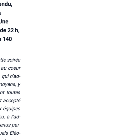
endu,
a
 Une
de 22 h,
s 140
te soi­rée
 au coeur
 qui n’ad­
 moyens, y
ant toutes
t accep­té
ux équipes
u, à l’ad­
venus par­
quels Eléo­