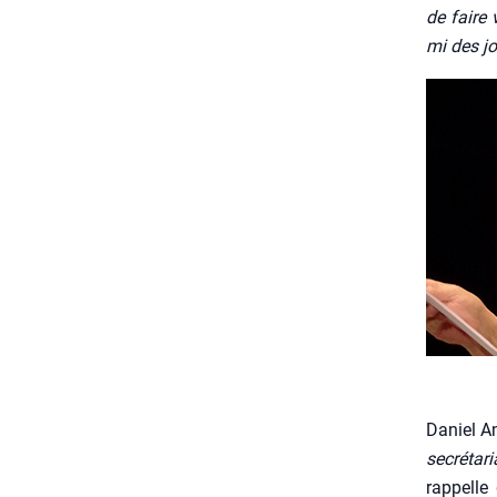
de faire 
mi des jo
Daniel 
secré­ta­
rap­pelle