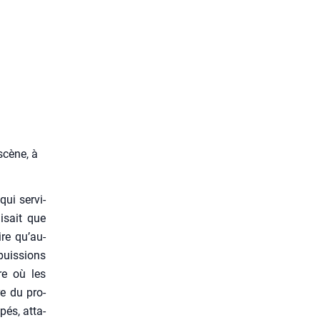
scène, à
ui ser­vi­
disait que
ire qu’au-
puis­sions
re où les
re du pro­
pés, atta­