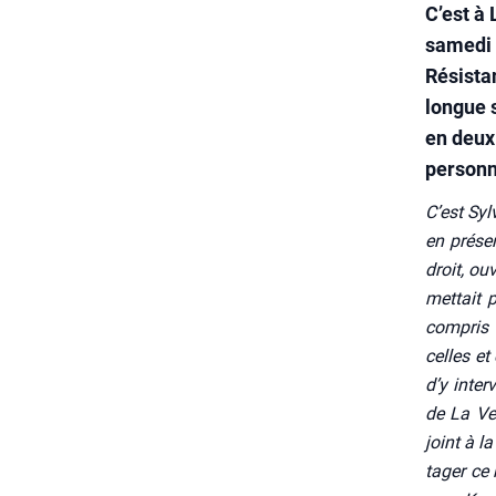
C’est à
samedi 1
Résista
longue 
en deux
personn
C’est Syl
en pré­s
droit, ou
met­tait 
com­pris 
celles et 
d’y inter
de La Ven
joint à l
ta­ger ce 