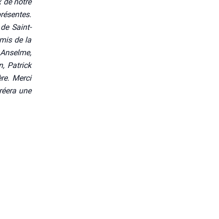
x de notre
ré­sentes.
 de Saint-
amis de la
 Anselme,
n, Patrick
re. Mer­ci
rée­ra une