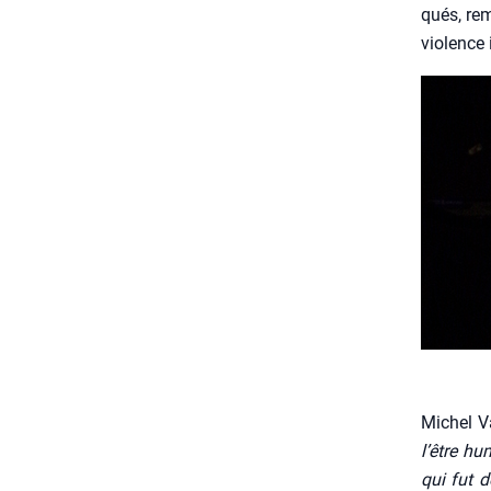
qués, remi
vio­lence
Michel V
l’être hu
qui fut d