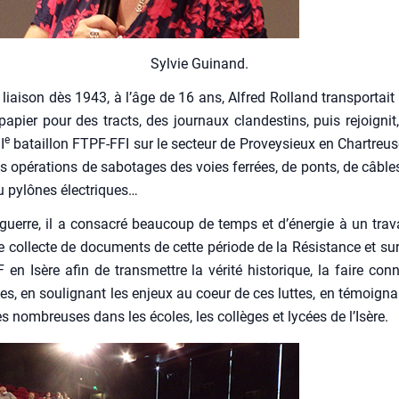
Syl­vie Gui­nand.
liai­son dès 1943, à l’âge de 16 ans, Alfred Rol­land trans­por­tait
 papier pour des tracts, des jour­naux clan­des­tins, puis rejoi­gni
e
I
bataillon FTPF-FFI sur le sec­teur de Pro­vey­sieux en Char­treuse. 
es opé­ra­tions de sabo­tages des voies fer­rées, de ponts, de câbles
 pylônes élec­triques…
guerre, il a consa­cré beau­coup de temps et d’éner­gie à un tra­v
de col­lecte de docu­ments de cette période de la Résis­tance et sur l
en Isère afin de trans­mettre la véri­té his­to­rique, la faire con
es, en sou­li­gnant les enjeux au coeur de ces luttes, en témoi­gna
es nom­breuses dans les écoles, les col­lèges et lycées de l’I­sère.