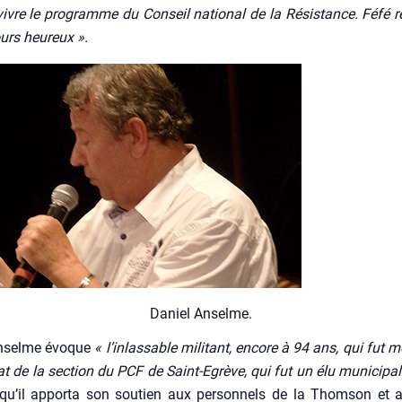
vivre le pro­gramme du Conseil natio­nal de la Résis­tance. Féfé res­
urs heu­reux ».
Daniel Anselme.
Anselme évoque
« l’in­las­sable mili­tant, encore à 94 ans, qui fut
riat de la sec­tion du PCF de Saint-Egrève, qui fut un élu muni­ci­pal
 qu’il appor­ta son sou­tien aux per­son­nels de la Thom­son et 