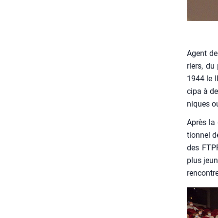
Agent de 
riers, du
1944 le II
ci­pa à d
niques ou
Après la 
tion­nel 
des FTPF 
plus jeun
ren­contr