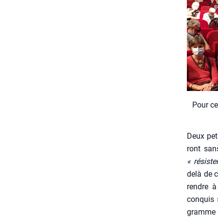
Pour ce
Deux peti
ront sans
« résis­t
delà de c
rendre à
conquis s
gramme du