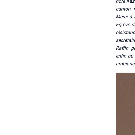
nore Kaza
can­ton, 
Mer­ci à 
Egrève de
résis­ta
secré­tair
Raf­fin, p
enfin au 
ambiance 