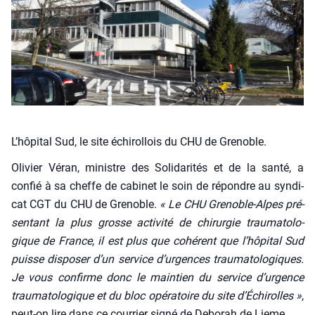
L’hôpital Sud, le site échirollois du CHU de Grenoble.
Oli­vier Véran, ministre des Soli­da­ri­tés et de la san­té, a
confié à sa cheffe de cabi­net le soin de répondre au syn­di­
cat CGT du CHU de Gre­noble.
« Le CHU Gre­noble-Alpes pré­
sen­tant la plus grosse acti­vi­té de chi­rur­gie trau­ma­to­lo­
gique de France, il est plus que cohé­rent que l’hô­pi­tal Sud
puisse dis­po­ser d’un ser­vice d’ur­gences trau­ma­to­lo­giques.
Je vous confirme donc le main­tien du ser­vice d’ur­gence
trau­ma­to­lo­gique et du bloc opé­ra­toire du site d’É­chi­rolles »
,
peut-on lire dans ce cour­rier signé de Debo­rah de Lieme.