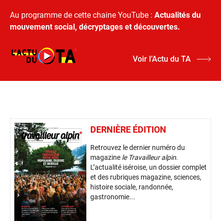
Au programme de cette chaine YouTube :
Actualités du
mouvement social, décryptages et découvertes.
Voir l’Actu du TA
DERNIÈRE ÉDITION
Retrouvez le dernier numéro du
magazine
le Travailleur alpin
.
L’actualité iséroise, un dossier complet
et des rubriques magazine, sciences,
histoire sociale, randonnée,
gastronomie...