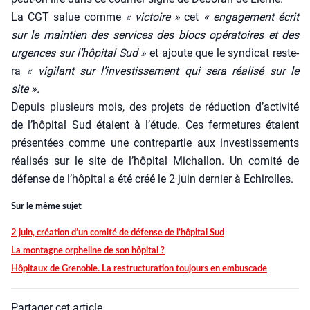
La CGT salue comme
« vic­toire »
cet
« enga­ge­ment écrit
sur le main­tien des ser­vices des blocs opé­ra­toires et des
urgences sur l’hô­pi­tal Sud »
et ajoute que le syn­di­cat res­te­
ra
« vigi­lant sur l’in­ves­tis­se­ment qui sera réa­li­sé sur le
site ».
Depuis plu­sieurs mois, des pro­jets de réduc­tion d’activité
de l’hôpital Sud étaient à l’étude. Ces fer­me­tures étaient
pré­sen­tées comme une contre­par­tie aux inves­tis­se­ments
réa­li­sés sur le site de l’hôpital Michal­lon. Un comi­té de
défense de l’hôpital a été créé le 2 juin der­nier à Echi­rolles.
Sur le même sujet
2 juin, créa­tion d’un comi­té de défense de l’hôpital Sud
La mon­tagne orphe­line de son hôpi­tal ?
Hôpi­taux de Gre­noble. La restruc­tu­ra­tion tou­jours en embus­cade
Partager cet article