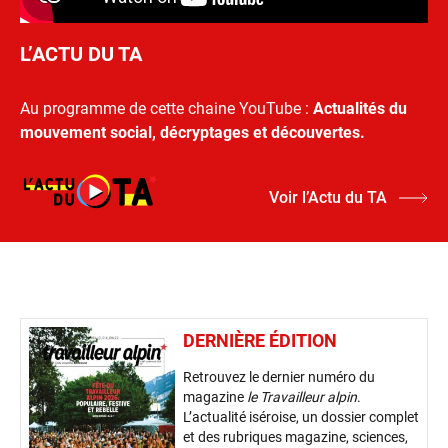
L’ACTU DU TA
Au programme de cette chaine YouTube :
Actualités du
mouvement social, décryptages et découvertes.
Voir l’Actu du TA
DERNIÈRE ÉDITION
Retrouvez le dernier numéro du
magazine
le Travailleur alpin
.
L’actualité iséroise, un dossier complet
et des rubriques magazine, sciences,