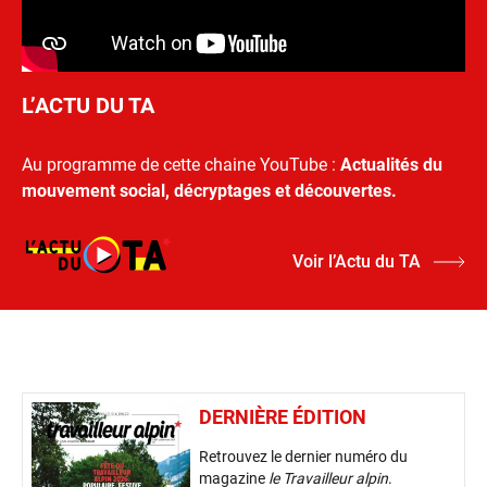
L’ACTU DU TA
Au programme de cette chaine YouTube :
Actualités du
mouvement social, décryptages et découvertes.
Voir l’Actu du TA
DERNIÈRE ÉDITION
Retrouvez le dernier numéro du
magazine
le Travailleur alpin
.