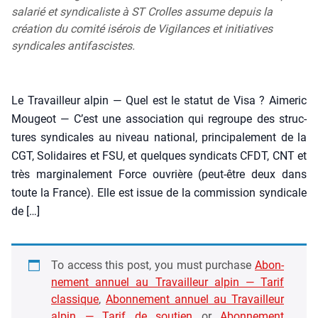
salarié et syndicaliste à ST Crolles assume depuis la
création du comité isérois de Vigilances et initiatives
syndicales antifascistes.
Le Tra­vailleur alpin — Quel est le sta­tut de Visa ? Aime­ric
Mou­geot — C’est une asso­cia­tion qui regroupe des struc­
tures syn­di­cales au niveau natio­nal, prin­ci­pa­le­ment de la
CGT, Soli­daires et FSU, et quelques syn­di­cats CFDT, CNT et
très mar­gi­na­le­ment Force ouvrière (peut-être deux dans
toute la France). Elle est issue de la com­mis­sion syn­di­cale
de […]
To access this post, you must pur­chase
Abon­
ne­ment annuel au Tra­vailleur alpin — Tarif
clas­sique
,
Abon­ne­ment annuel au Tra­vailleur
alpin — Tarif de sou­tien
or
Abon­ne­ment