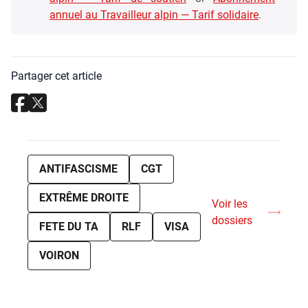
annuel au Tra­vailleur alpin — Tarif soli­daire
.
Partager cet article
ANTIFASCISME
CGT
EXTRÊME DROITE
Voir les
dossiers
FETE DU TA
RLF
VISA
VOIRON