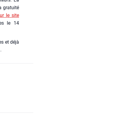
gra­tui­té
ur le site
ies le 14
s et déjà
.