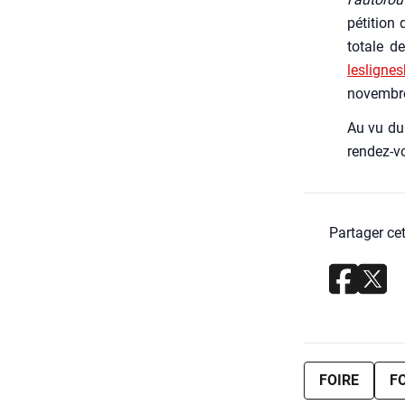
péti­tion
totale de
lesligne
novembr
Au vu du 
ren­dez-v
Partager cet
FOIRE
F