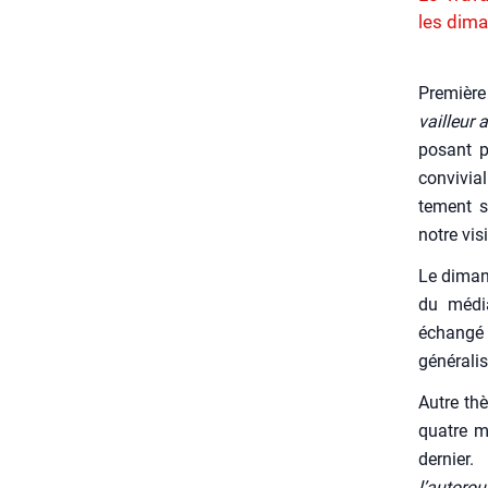
les dima
Pre­mièr
vailleur 
po­sant p
convi­via
te­ment s
notre visi­b
Le dimanc
du média 
échan­gé 
géné­ra­lis
Autre th
quatre mo
der­nier
l’autoro