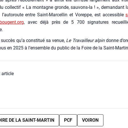
 du col­lec­tif « La mon­tagne gronde, sau­vons-la ! », deman­dant la 
 l’au­to­route entre Saint-Mar­cel­lin et Voreppe, est acces­sible
s
sbougent.org
, avec déjà près de 5 700 signa­tures recueill
e.
suc­cès qu’a consti­tué sa venue,
Le Tra­vailleur alpin
donne d’ore
ous en 2025 à l’en­semble du public de la Foire de la Saint-Mar­tin
 article
OIRE DE LA SAINT-MARTIN
PCF
VOIRON