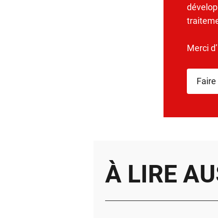
dévelop
traitem
Merci d
Faire
À LIRE AU