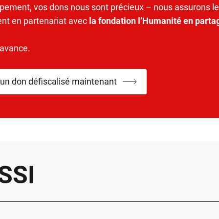
pement, vos dons nous sont précieux – nous assurons le
ent en partenariat avec
la fondation l’Humanité en parta
’avance.
 un don défiscalisé maintenant
SSI