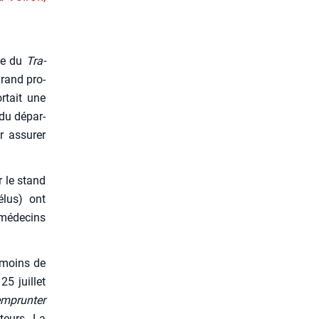
nce du
Tra­
grand pro­
r­tait une
 du dépar­
r assu­rer
r le stand
 élus) ont
 méde­cins
 moins de
25 juillet
emprunter
­teurs. La