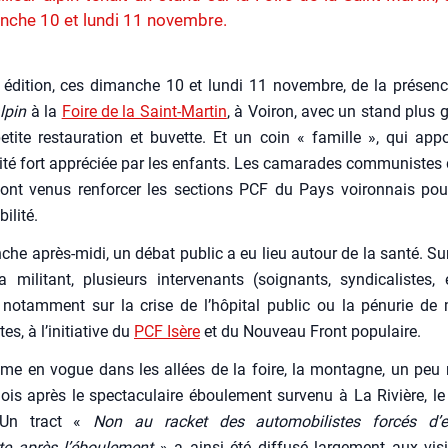
nche 10 et lundi 11 novembre.
e édi­tion, ces dimanche 10 et lun­di 11 novembre, de la pré­se
alpin
à la
Foire de la Saint-Mar­tin
, à Voi­ron, avec un stand plus 
etite res­tau­ra­tion et buvette. Et un coin « famille », qui appo
­li­té fort appré­ciée par les enfants. Les cama­rades com­mu­nistes
ont venus ren­for­cer les sec­tions PCF du Pays voi­ron­nais pou
i­li­té.
he après-midi, un débat public a eu lieu autour de la san­té. Su
mili­tant, plu­sieurs inter­ve­nants (soi­gnants, syn­di­ca­listes,
notam­ment sur la crise de l’hô­pi­tal public ou la pénu­rie de
tes, à l’i­ni­tia­tive du
PCF Isère
et du Nou­veau Front popu­laire.
ème en vogue dans les allées de la foire, la mon­tagne, un peu
is après le spec­ta­cu­laire ébou­le­ment sur­ve­nu à La Rivière, le 
. Un tract «
Non au racket des auto­mo­bi­listes for­cés d’
ute après l’éboulement
» a ain­si été dif­fu­sé lar­ge­ment aux visi