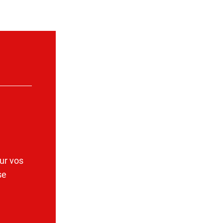
ur vos
se