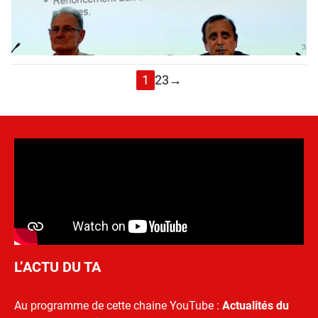
1
2
3
→
L’ACTU DU TA
Au programme de cette chaine YouTube :
Actualités du