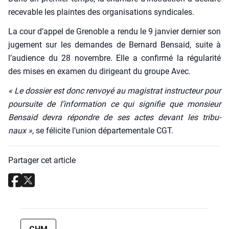
rece­vable les plaintes des orga­ni­sa­tions syn­di­cales.
La cour d’appel de Gre­noble a ren­du le 9 jan­vier der­nier son
juge­ment sur les demandes de Ber­nard Ben­said, suite à
l’audience du 28 novembre. Elle a confir­mé la régu­la­ri­té
des mises en exa­men du diri­geant du groupe Avec.
« Le dos­sier est donc ren­voyé au magis­trat ins­truc­teur pour
pour­suite de l’information ce qui signi­fie que mon­sieur
Ben­said devra répondre de ses actes devant les tri­bu­
naux »
, se féli­cite l’union dépar­te­men­tale CGT.
Partager cet article