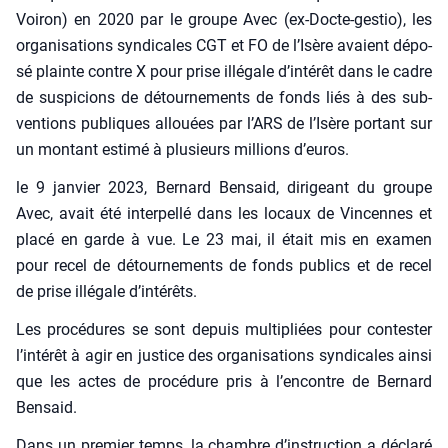
Voi­ron) en 2020 par le groupe Avec (ex-Docte-ges­tio), les
orga­ni­sa­tions syn­di­cales CGT et FO de l’Isère avaient dépo­
sé plainte contre X pour prise illé­gale d’intérêt dans le cadre
de sus­pi­cions de détour­ne­ments de fonds liés à des sub­
ven­tions publiques allouées par l’ARS de l’Isère por­tant sur
un mon­tant esti­mé à plu­sieurs mil­lions d’euros.
le 9 jan­vier 2023, Ber­nard Ben­said, diri­geant du groupe
Avec, avait été inter­pel­lé dans les locaux de Vin­cennes et
pla­cé en garde à vue. Le 23 mai, il était mis en exa­men
pour recel de détour­ne­ments de fonds publics et de recel
de prise illé­gale d’intérêts.
Les pro­cé­dures se sont depuis mul­ti­pliées pour contes­ter
l’intérêt à agir en jus­tice des orga­ni­sa­tions syn­di­cales ain­si
que les actes de pro­cé­dure pris à l’encontre de Ber­nard
Ben­said.
Dans un pre­mier temps, la chambre d’instruction a décla­ré