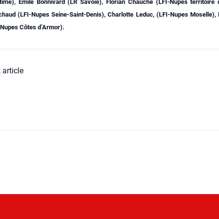
time), Emile Bon­ni­vard (LR Savoie), Flo­rian Chauche (LFI-Nupes ter­ri­toire d
achaud (LFI-Nupes Seine-Saint-Denis), Char­lotte Leduc, (LFI-Nupes Moselle), 
-Nupes Côtes d’Armor).
 article