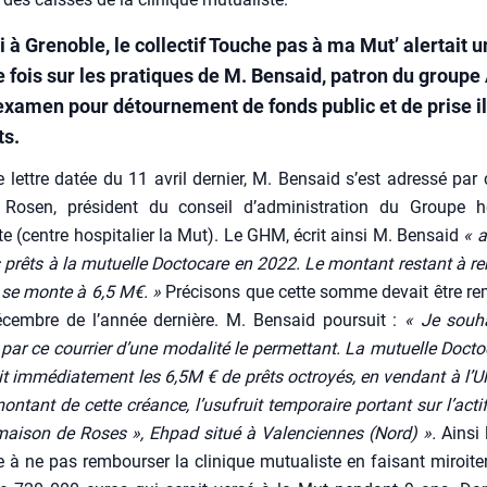
 à Grenoble, le collectif Touche pas à ma Mut’ alertait 
e fois sur les pratiques de M. Bensaid, patron du groupe
examen pour détournement de fonds public et de prise i
ts.
lettre datée du 11 avril der­nier, M. Ben­said s’est adres­sé par c
Rosen, pré­sident du conseil d’administration du Groupe hos­p
te (centre hos­pi­ta­lier la Mut). Le GHM, écrit ain­si M. Ben­said
« a
s prêts à la mutuelle Doc­to­care en 2022. Le mon­tant res­tant à re
 se monte à 6,5 M€. »
Pré­ci­sons que cette somme devait être re
cembre de l’année der­nière. M. Ben­said pour­suit :
« Je sou­h
 par ce cour­rier d’une moda­li­té le per­met­tant. La mutuelle Doc­to
ait immé­dia­te­ment les 6,5M € de prêts octroyés, en ven­dant à 
on­tant de cette créance, l’usufruit tem­po­raire por­tant sur l’acti
 mai­son de Roses », Ehpad situé à Valen­ciennes (Nord) ».
Ain­si
e à ne pas rem­bour­ser la cli­nique mutua­liste en fai­sant miroi­te