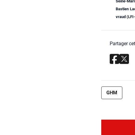
Seine-Mari­
Bas­tien L
vraud (LFI
Partager cet
GHM