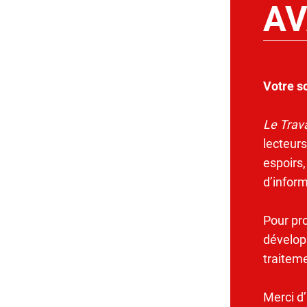
AV
Votre s
Le Trava
lecteurs
espoirs,
d’infor
Pour pr
dévelop
traitem
Merci d