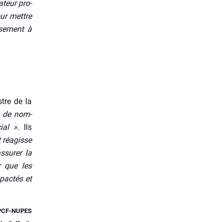
­teur pro­
ur mettre
­se­ment à
stre de la
e de nom­
ial ».
Ils
at réagisse
su­rer la
ur que les
pac­tés et
c (PCF-NUPES