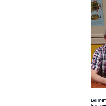
Les memb
le pillag