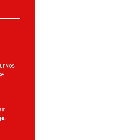
ur vos
se
ur
ge
.