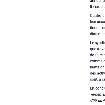
annuel d
thèse, bi
Quatre ad
leur acco
tions d’a
dia­te­me
Le syn­di­
que tra­v
de faire 
comme obj
inat­tei­
des acti­
sont, à c
En conclu
ver­ne­me
CIRI qu’i