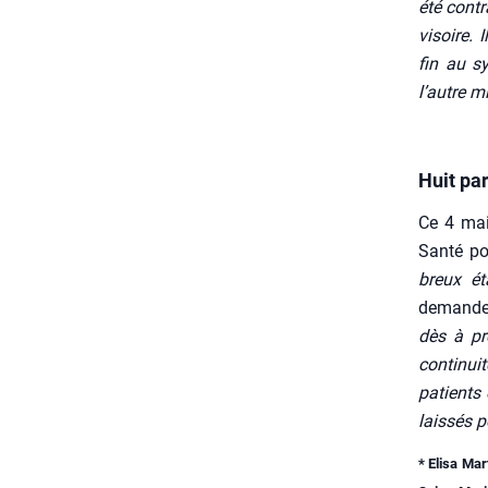
été contr
vi­soire
fin au sy
l’autre m
Huit pa
Ce 4 mai,
San­té p
breux ét
demand
dès à pré
conti­nui
patients 
lais­sés 
* Eli­sa Ma