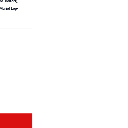
e Bel­fort),
Muriel Lep­