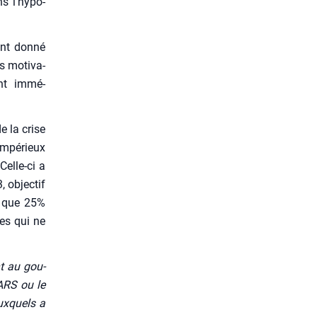
 l’hy­po­
ont don­né
s moti­va­
sont immé­
de la crise
impé­rieux
Celle-ci a
 objec­tif
ne que 25%
ces qui ne
nt au gou­
’ARS ou le
ux­quels a