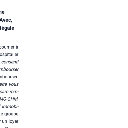
une
 Avec,
llégale
our­rier à
i­ta­lier
 consen­ti
m­bour­ser
m­bour­sée
aite vous
­care rem­
l’UMG-GHM,
f immo­bi­
 le groupe
r un loyer