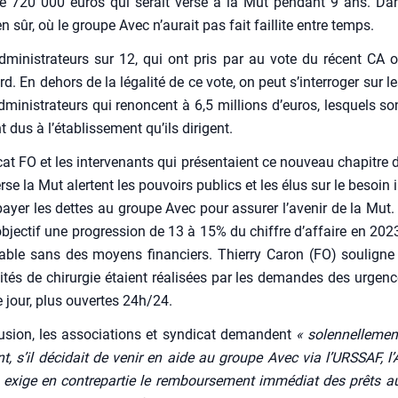
e 720 000 euros qui serait ver­sé à la Mut pen­dant 9 ans. Dans
en sûr, où le groupe Avec n’au­rait pas fait faillite entre temps.
mi­nis­tra­teurs sur 12, qui ont pris par au vote du récent CA 
rd. En dehors de la léga­li­té de ce vote, on peut s’interroger sur le
dministrateurs qui renoncent à 6,5 mil­lions d’euros, les­quels 
nt dus à l’établissement qu’ils dirigent.
cat FO et les inter­ve­nants qui pré­sen­taient ce nou­veau cha­pitre 
erse la Mut alertent les pou­voirs publics et les élus sur le besoin 
payer les dettes au groupe Avec pour assu­rer l’avenir de la Mut. 
ec­tif une pro­gres­sion de 13 à 15% du chiffre d’affaire en 2023,
gnable sans des moyens finan­ciers. Thier­ry Caron (FO) sou­lig
vi­tés de chi­rur­gie étaient réa­li­sées par les demandes des urgen
e jour, plus ouvertes 24h/24.
­sion, les asso­cia­tions et syn­di­cat demandent
« solen­nel­le­me
nt, s’il déci­dait de venir en aide au groupe Avec via l’URSSAF, l
l exige en contre­par­tie le rem­bour­se­ment immé­diat des prêts a