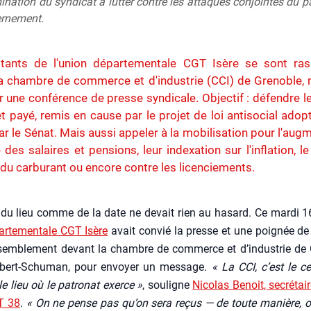
ination du syndicat à lutter contre les attaques conjointes du p
rnement.
itants de l'union départementale CGT Isère se sont ra
a chambre de commerce et d'industrie (CCI) de Grenoble, 
ur une conférence de presse syndicale. Objectif : défendre l
 payé, remis en cause par le projet de loi antisocial adopt
 le Sénat. Mais aussi appeler à la mobilisation pour l'aug
 des salaires et pensions, leur indexation sur l'inflation, l
 du carburant ou encore contre les licenciements.
 du lieu comme de la date ne devait rien au hasard. Ce mar­di 1
r­te­men­tale CGT Isère
avait convié la presse et une poi­gnée de 
sem­ble­ment devant la chambre de com­merce et d’in­dus­trie de 
bert-Schu­man, pour envoyer un mes­sage.
« La CCI, c’est le ce
 le lieu où le patro­nat exerce »
, sou­ligne
Nico­las Benoit, secré­tai
T 38
.
« On ne pense pas qu’on sera reçus — de toute manière, o