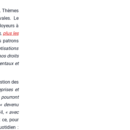
hat. Thèmes
­vales. Le
ployeurs à
s,
plus les
s patrons
i­sa­tions
nos droits
en­taux et
s­tion des
­prises et
 pour­ront
« deve­nu
-il,
« avec
t ce, pour
ti­dien :