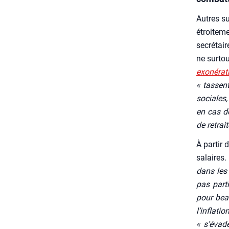
Autres suj
étroi­te­
secré­tai
ne sur­tou
exo­né­ra
« tassent
sociales,
en cas de
de retrait
À par­tir 
salaires
dans les c
pas par­
pour beau
l’in­fla­
« s’é­va