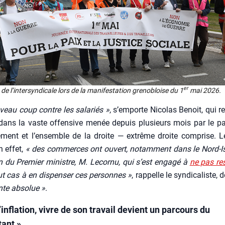
er
de l’in­ter­syn­di­cale lors de la mani­fes­ta­tion gre­no­bloise du 1
mai 2026.
veau coup contre les sala­riés »
, s’emporte Nico­las Benoit, qui r
dans la vaste offen­sive menée depuis plu­sieurs mois par le pat
e­ment et l’en­semble de la droite — extrême droite com­prise. L
n effet,
« des com­merces ont ouvert, notam­ment dans le Nord-Is
en du Pre­mier ministre, M. Lecor­nu, qui s’est enga­gé à
ne pas res
ut cas à en dis­pen­ser ces per­sonnes »
, rap­pelle le syn­di­ca­liste,
te abso­lue »
.
’inflation, vivre de son travail devient un parcours du
ant »