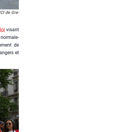
CCI de Gre­
loi
visant
nor­ma­le­
re­ment de
an­gers et