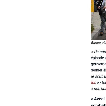
Ban­de­role 
« Un nou­
épi­sode 
gou­ver­n
der­nier e
le sou­ti
loi
, en to
« une hon
« Avec l
combatt