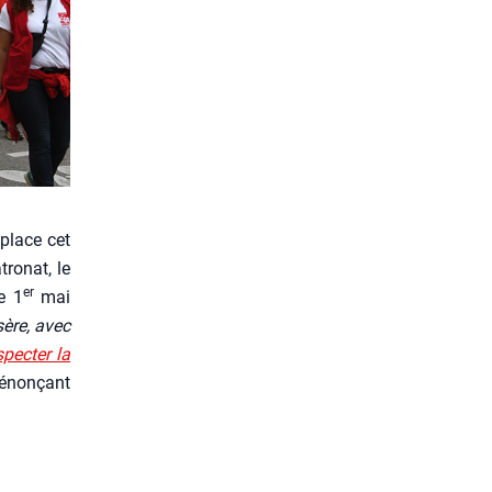
eplace cet
ro­nat, le
er
e 1
mai
ère, avec
­pec­ter la
 dénon­çant