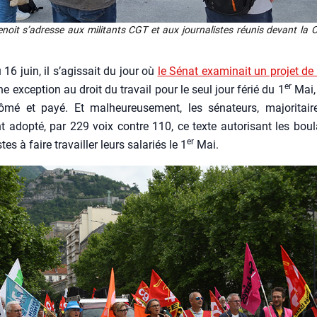
enoit s’a­dresse aux mili­tants CGT et aux jour­na­listes réunis devant la 
16 juin, il s’a­gis­sait du jour où
le Sénat exa­mi­nait un pro­jet de 
er
ne excep­tion au droit du tra­vail pour le seul jour férié du 1
Mai, 
mé et payé. Et mal­heu­reu­se­ment, les séna­teurs, majo­ri­tai­
nt adop­té, par 229 voix contre 110, ce texte auto­ri­sant les bou­l
er
istes à faire tra­vailler leurs sala­riés le 1
Mai.