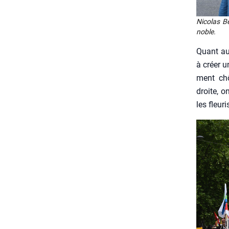
Nico­las B
noble.
Quant au 
à créer u
ment chô­
droite, o
les fleu­r