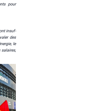
ents pour
nt insuf­
a­ler des
ner­gie, le
 salaires,