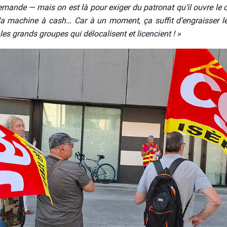
emande — mais on est là pour exi­ger du patro­nat qu’il ouvre le c
la machine à cash… Car à un moment, ça suf­fit d’en­grais­ser l
les grands groupes qui délo­ca­lisent et licen­cient ! »