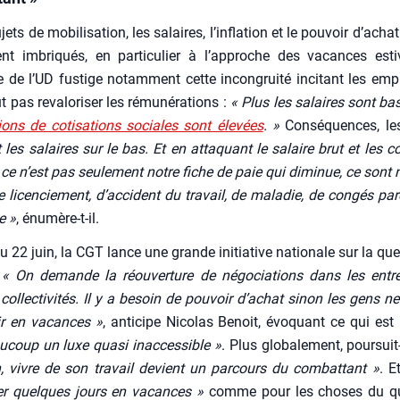
ets de mobi­li­sa­tion, les salaires, l’in­fla­tion et le pou­voir d’a­c
ment imbri­qués, en par­ti­cu­lier à l’ap­proche des vacances esti
re de l’UD fus­tige notam­ment cette incon­grui­té inci­tant les em
t pas reva­lo­ri­ser les rému­né­ra­tions :
« Plus les salaires sont ba
­tions de coti­sa­tions sociales sont éle­vées
. »
Consé­quences, le
 les salaires sur le bas. Et en atta­quant le salaire brut et les cot
 ce n’est pas seule­ment notre fiche de paie qui dimi­nue, ce sont 
 licen­cie­ment, d’ac­ci­dent du tra­vail, de mala­die, de congés par
e »
, énu­mère-t-il.
du 22 juin, la CGT lance une grande ini­tia­tive natio­nale sur la que
.
« On demande la réou­ver­ture de négo­cia­tions dans les entre
ol­lec­ti­vi­tés. Il y a besoin de pou­voir d’a­chat sinon les gens ne
tir en vacances »
, anti­cipe Nico­las Benoit, évo­quant ce qui est
­coup un luxe qua­si inac­ces­sible »
. Plus glo­ba­le­ment, pour­suit
tion, vivre de son tra­vail devient un par­cours du com­bat­tant »
. E
­der quelques jours en vacances »
comme pour les choses du quo­