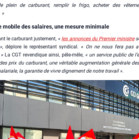
e plein de car­bu­rant, rem­plir le fri­go, ache­ter des vête­m
 »
le mobile des salaires, une mesure minimale
nt le car­bu­rant jus­te­ment,
«
les annonces du Pre­mier ministre
so
 »
, déplore le repré­sen­tant syn­di­cal.
« On ne nous fera pas av
 »
La CGT reven­dique ain­si, pêle-mêle,
« un ser­vice public de l’é
des prix du car­bu­rant, une véri­table aug­men­ta­tion géné­rale des
té sala­riale, la garan­tie de vivre digne­ment de notre tra­vail »
.