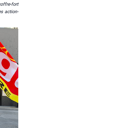
offre-fort
es action­