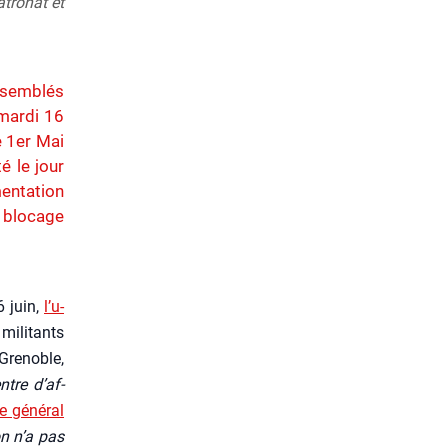
atronat et
ssemblés
mardi 16
e 1er Mai
é le jour
mentation
e blocage
6 juin,
l’u­
mili­tants
Gre­noble,
ntre d’af­
re géné­ral
n n’a pas