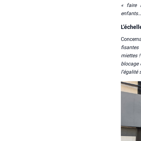
« faire l
enfants…
L’échel
Concer­na
fi­santes
miettes !
blo­cage 
l’é­ga­li­