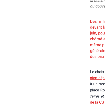
la déterm
du gouve
Des mil
devant l
juin, po
chômé et
même par
générale
des prix
Le choix
nion dépa
à un ras­
place Ro
faires et
de la CG