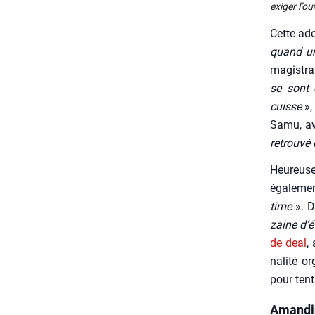
exi­ger l’o
Cette ado
quand une
magis­tra
se sont 
cuisse
», 
Samu, ava
retrou­vé
Heu­reu­s
éga­le­me
time
». D
zaine d’é
de deal
,
na­li­té 
pour ten­
Amandi