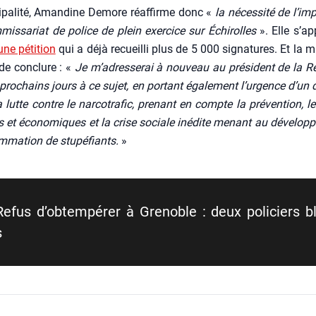
i­pa­li­té, Aman­dine Demore réaf­firme donc «
la néces­si­té de l’im
mis­sa­riat de police de plein exer­cice sur Échi­rolles
». Elle s’ap
une péti­tion
qui a déjà recueilli plus de 5 000 signa­tures. Et la 
de conclure : «
Je m’adresserai à nou­veau au pré­sident de la R
pro­chains jours à ce sujet, en por­tant éga­le­ment l’urgence d’un 
 lutte contre le nar­co­tra­fic, pre­nant en compte la pré­ven­tion, l
es et éco­no­miques et la crise sociale inédite menant au déve­lop­
­ma­tion de stu­pé­fiants.
»
Refus d’ob­tem­pé­rer à Gre­noble : deux poli­ciers b
s