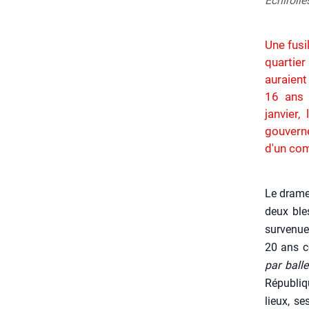
Échirolle
Une fusi
quartier 
auraient
16 ans 
janvier
gouvern
d'un com
Le drame 
deux bles
sur­ve­nu
20 ans co
par balle
Répu­bliq
lieux, se