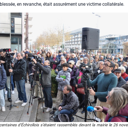
es­sée, en revanche, était assu­ré­ment une vic­time col­la­té­rale.
cen­taines d’É­chi­rol­lois s’é­taient ras­sem­blés devant la mai­rie le 26 n