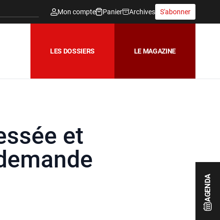
Mon compte
Panier
Archives
S'abonner
LES DOSSIERS
LE MAGAZINE
essée et
redemande
AGENDA