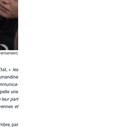
er­ne­ment,
­tat, «
les
Aman­dine
­mu­ni­ca­
r­pelle une
 leur part
oyennes et
embre, par