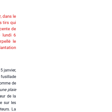
, dans le
 tirs qui
scente de
 lundi 6
pellé le
antation
 jan­vier,
 fusillade
e homme de
une plaie
reur de la
ce sur les
­teurs. La