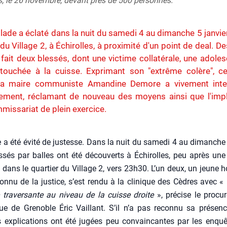
s, le 26 novembre, devant près de 500 personnes.
llade a éclaté dans la nuit du samedi 4 au dimanche 5 janvier
du Village 2, à Échirolles, à proximité d'un point de deal. Des
 fait deux blessés, dont une victime collatérale, une adole
touchée à la cuisse. Exprimant son "extrême colère", ce
, la maire communiste Amandine Demore a vivement inter
ement, réclamant de nouveau des moyens ainsi que l'impl
missariat de plein exercice.
a été évi­té de jus­tesse. Dans la nuit du same­di 4 au dimanche 5
­sés par balles ont été décou­verts à Échi­rolles, peu après une
e dans le quar­tier du Vil­lage 2, vers 23h30. L’un deux, un jeun
nnu de la jus­tice, s’est ren­du à la cli­nique des Cèdres avec «
 tra­ver­sante au niveau de la cuisse droite
», pré­cise le pro­cu­
ue de Gre­noble Éric Vaillant. S’il n’a pas recon­nu sa pré­sen
s expli­ca­tions ont été jugées peu convain­cantes par les enquê