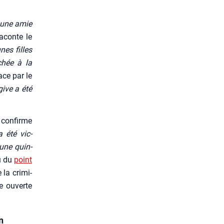
c une amie
aconte le
nes filles
chée à la
lace par le
give a été
i confirme
a été vic­
une quin­
u du
point
 la cri­mi­
te ouverte
n