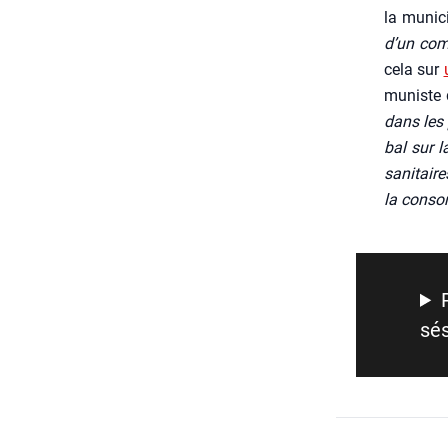
la muni­c
d’un com­
cela sur
mu­niste 
dans les 
bal sur la
sani­tair
la consom
sé