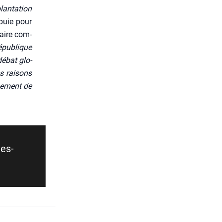
plantation
­puie pour
maire com­
épu­blique
débat glo­
es rai­sons
pe­ment de
les­