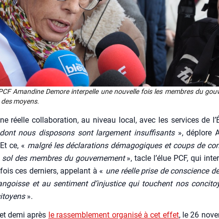
CF Aman­dine Demore inter­pelle une nou­velle fois les membres du gou­v
t des moyens.
e réelle col­la­bo­ra­tion, au niveau local, avec les ser­vices de l’É
nt nous dis­po­sons sont lar­ge­ment insuf­fi­sants
», déplore 
Et ce, «
mal­gré les décla­ra­tions déma­go­giques et coups de com
s sol des membres du gou­ver­ne­ment
», tacle l’é­lue PCF, qui inte
 fois ces der­niers, appe­lant à «
une réelle prise de conscience de
angoisse et au sen­ti­ment d’injustice qui touchent nos conci­t
i­toyens
».
et demi après
le ras­sem­ble­ment orga­ni­sé à cet effet
, le 26 nov