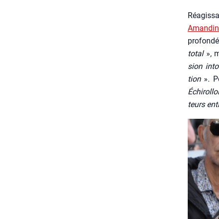
Réagis­sa
Aman­di
pro­fon­
total
», m
sion into
tion
». Po
Échi­rol­l
teurs ent