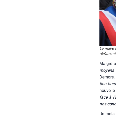
La maire P
récla­man
Mal­gré un
moyens do
Demore. 
tion hor
nou­velle
face à l’
nos conc
Un mois 