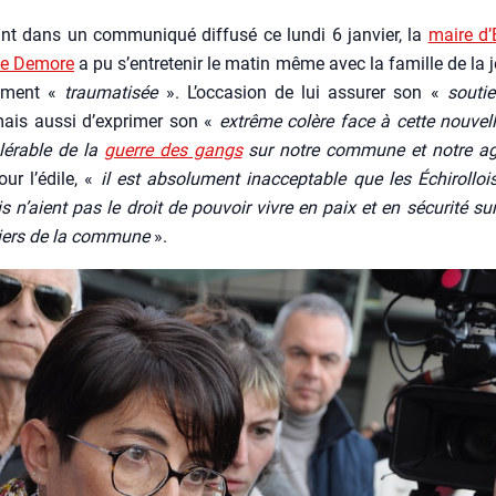
nt dans un com­mu­ni­qué dif­fu­sé ce lun­di 6 jan­vier, la
maire d’É
ne Demore
a pu s’en­tre­te­nir le matin même avec la famille de la je
dé­ment «
trau­ma­ti­sée
». L’oc­ca­sion de lui assu­rer son «
sou­ti
ais aus­si d’ex­pri­mer son «
extrême colère face à cette nou­vel
­lé­rable de la
guerre des gangs
sur notre com­mune et notre agg
ur l’é­dile, «
il est abso­lu­ment inac­cep­table que les Échi­rol­loi
ois n’aient pas le droit de pou­voir vivre en paix et en sécu­ri­té su
iers de la com­mune
».