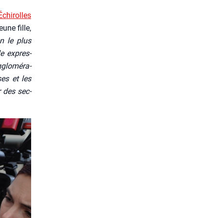
­chi­rolles
une fille,
en le plus
le expres­
lo­mé­ra­
ses et les
r des sec­