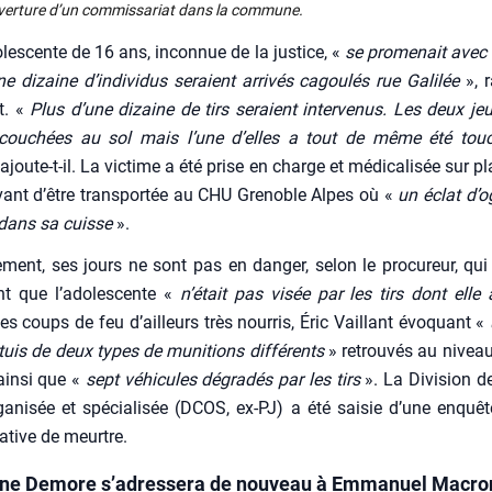
u­ver­ture d’un com­mis­sa­riat dans la com­mune.
­les­cente de 16 ans, incon­nue de la jus­tice, «
se pro­me­nait ave
 dizaine d’individus seraient arri­vés cagou­lés rue Gali­lée
», r
t. «
Plus d’une dizaine de tirs seraient inter­ve­nus. Les deux jeu
cou­chées au sol mais l’une d’elles a tout de même été tou­
ajoute-t-il. La vic­time a été prise en charge et médi­ca­li­sée sur p
nt d’être trans­por­tée au CHU Gre­noble Alpes où «
un éclat d’o­
 dans sa cuisse
».
e­ment, ses jours ne sont pas en dan­ger, selon le pro­cu­reur, qu
nt que l’a­do­les­cente «
n’é­tait pas visée par les tirs dont elle 
es coups de feu d’ailleurs très nour­ris, Éric Vaillant évo­quant «
tuis de deux types de muni­tions dif­fé­rents
» retrou­vés au nivea
 ain­si que «
sept véhi­cules dégra­dés par les tirs
». La Divi­sion de
orga­ni­sée et spé­cia­li­sée (DCOS, ex-PJ) a été sai­sie d’une enquê
ta­tive de meurtre.
ne Demore s’adressera de nouveau à Emmanuel Macro