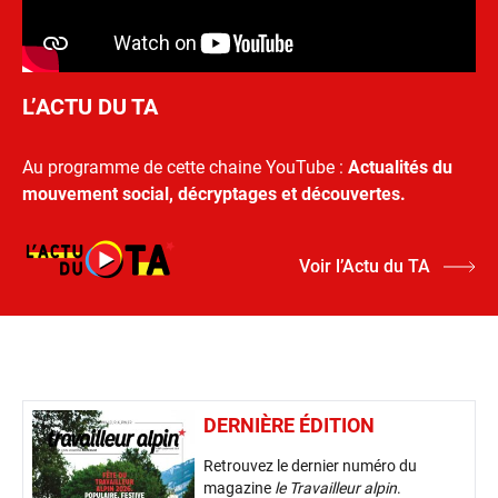
L’ACTU DU TA
Au programme de cette chaine YouTube :
Actualités du
mouvement social, décryptages et découvertes.
Voir l’Actu du TA
DERNIÈRE ÉDITION
Retrouvez le dernier numéro du
magazine
le Travailleur alpin
.