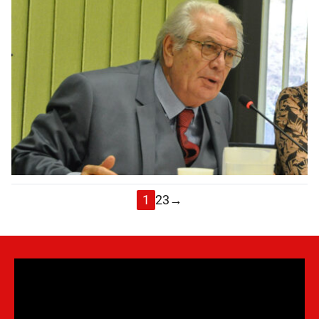
1
2
3
→