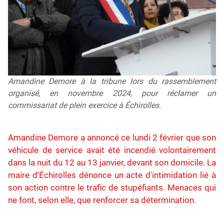
Amandine Demore à la tribune lors du rassemblement
organisé, en novembre 2024, pour réclamer un
commissariat de plein exercice à Échirolles.
Amandine Demore a annoncé ce lundi 2 février que son
véhicule de service avait été incendié volontairement
dans la nuit du 12 au 13 janvier, devant son domicile. La
maire d'Échirolles dénonce un acte d'intimidation lié à
son action contre le trafic de stupéfiants. Menaces qui
ne font, selon elle, que renforcer sa détermination.