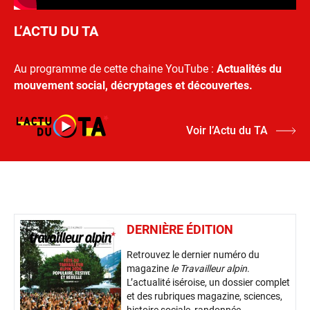
L’ACTU DU TA
Au programme de cette chaine YouTube :
Actualités du
mouvement social, décryptages et découvertes.
Voir l’Actu du TA
DERNIÈRE ÉDITION
Retrouvez le dernier numéro du
magazine
le Travailleur alpin
.
L’actualité iséroise, un dossier complet
et des rubriques magazine, sciences,