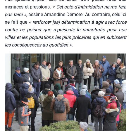
menaces et pres­sions.
« Cet acte d’in­ti­mi­da­tion ne me fera
pas taire »
, assène Aman­dine Demore. Au contraire, celui-ci
ne fait que
« ren­for­cer [sa] déter­mi­na­tion à agir avec force
contre ce poi­son que repré­sente le nar­co­tra­fic pour nos
villes et les popu­la­tions les plus pré­caires qui en subissent
les consé­quences au quo­ti­dien »
.