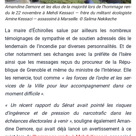
Aman­dine Demore et les élus de la majo­ri­té lors de l’hom­mage ren­
du le 22 novembre à Meh­di Kes­sa­ci — frère du mili­tant éco­lo­giste
Amine Kes­sa­ci — assas­si­né à Mar­seille. © Sali­ma Neki­keche
La maire d’É­chi­rolles salue par ailleurs les nom­breux
témoi­gnages de sym­pa­thie et de sou­tien adres­sés dès le
len­de­main de l’in­cen­die par diverses per­son­na­li­tés. Et de
citer notam­ment ses échanges avec la pré­fète de l’I­sère
ain­si que les mes­sages reçus du pro­cu­reur de la Répu­
blique de Gre­noble et même du ministre de l’In­té­rieur. Elle
les remer­cie, tout comme
« les forces de l’ordre et les ser­
vices de la Ville pour leur accom­pa­gne­ment dans ce
moment dif­fi­cile »
.
« Un récent rap­port du Sénat avait poin­té les risques
d’ingérence et de pres­sion du nar­co­tra­fic dans les
échéances élec­to­rales à venir »
, sou­ligne éga­le­ment Aman­
dine Demore, qui avait déjà lan­cé un aver­tis­se­ment à ce