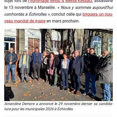
sujet lors de
l’hom­mage ren­du à Meh­di Kes­sa­ci
, assas­si­né
le 13 novembre à Mar­seille.
« Nous y sommes aujourd’hui
confron­tés à Échi­rolles »
, conclut celle qui
bri­gue­ra un nou­
veau man­dat de maire
en mars pro­chain.
Aman­dine Demore a annon­cé le 29 novembre der­nier sa can­di­da­
ture pour les muni­ci­pales 2026 à Échi­rolles.