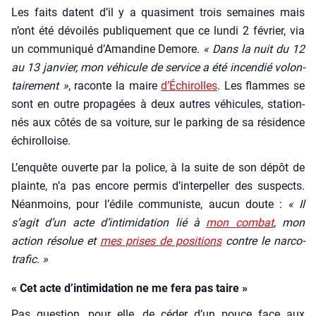
Les faits datent d’il y a qua­si­ment trois semaines mais
n’ont été dévoi­lés publi­que­ment que ce lun­di 2 février, via
un com­mu­ni­qué d’A­man­dine Demore.
« Dans la nuit du 12
au 13 jan­vier, mon véhi­cule de ser­vice a été incen­dié volon­
tai­re­ment »
, raconte la maire
d’É­chi­rolles
. Les flammes se
sont en outre pro­pa­gées à deux autres véhi­cules, sta­tion­
nés aux côtés de sa voi­ture, sur le par­king de sa rési­dence
échi­rol­loise.
L’en­quête ouverte par la police, à la suite de son dépôt de
plainte, n’a pas encore per­mis d’in­ter­pel­ler des sus­pects.
Néan­moins, pour l’é­dile com­mu­niste, aucun doute :
« Il
s’agit d’un acte d’intimidation lié à
mon com­bat
, mon
action réso­lue et
mes prises de posi­tions
contre le nar­co­
tra­fic. »
« Cet acte d’intimidation ne me fera pas taire »
Pas ques­tion, pour elle, de céder d’un pouce face aux