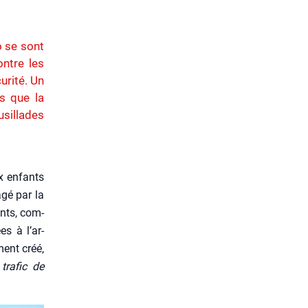
o se sont
ntre les
urité. Un
s que la
usillades
x enfants
­gé par la
ants, com­
es à l’ar­
ment créé,
tra­fic de