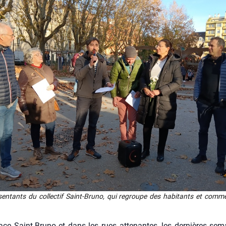
sen­tants du col­lec­tif Saint-Bru­no, qui regroupe des habi­tants et com­m
ace Saint-Bru­no et dans les rues atte­nantes, les der­nières se