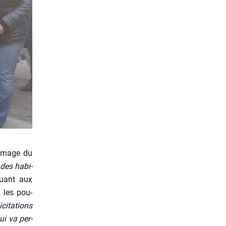
’i­mage du
n des habi­
Quant aux
r les pou­
i­ta­tions
qui va per­