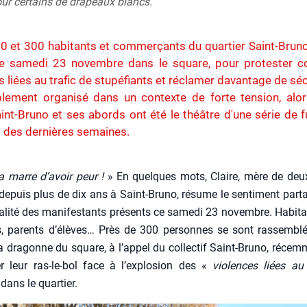
ur certains de drapeaux blancs.
0 et 300 habitants et commerçants du quartier Saint-Brun
ce samedi 23 novembre dans le square, pour protester co
s liées au trafic de stupéfiants et réclamer davantage de séc
lement organisé dans un contexte de forte tension, alor
int-Bruno et ses abords ont été le théâtre d'une série de f
 des dernières semaines.
 marre d’a­voir peur !
» En quelques mots, Claire, mère de deu
 depuis plus de dix ans à Saint-Bru­no, résume le sen­ti­ment par­ta
ta­li­té des mani­fes­tants pré­sents ce same­di 23 novembre. Habi­t
, parents d’é­lèves… Près de 300 per­sonnes se sont ras­sem­blé
la dra­gonne du square, à l’ap­pel du col­lec­tif Saint-Bru­no, récem­
r leur ras-le-bol face à l’ex­plo­sion des «
vio­lences liées au 
dans le quar­tier.