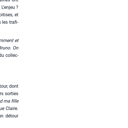
L’en­jeu ?
­tises, et
es tra­fi­
em­ment et
Bru­no. On
u col­lec­
tour, dont
s sor­ties
 ma fille
ue Claire.
un détour