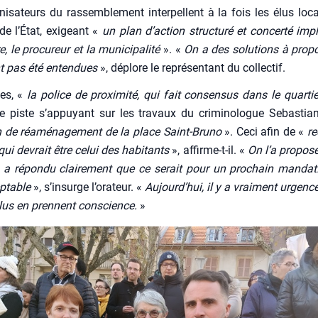
ni­sa­teurs du ras­sem­ble­ment inter­pellent à la fois les élus loc
de l’É­tat, exi­geant «
un plan d’ac­tion struc­tu­ré et concer­té impl
e, le pro­cu­reur et la muni­ci­pa­li­té
». «
On a des solu­tions à pro­p
nt pas été enten­dues
», déplore le repré­sen­tant du col­lec­tif.
les, «
la police de proxi­mi­té, qui fait consen­sus dans le quar­tie
e piste s’ap­puyant sur les tra­vaux du cri­mi­no­logue Sebas­ti
 de réamé­na­ge­ment de la place Saint-Bru­no
». Ceci afin de «
re
 qui devrait être celui des habi­tants
», affirme-t-il. «
On l’a pro­po­sé
a répon­du clai­re­ment que ce serait pour un pro­chain man­dat
p­table
», s’in­surge l’o­ra­teur. «
Aujourd’­hui, il y a vrai­ment urgenc
élus en prennent conscience.
»