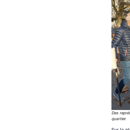
Des repré­
quar­tier.
Sur la pl