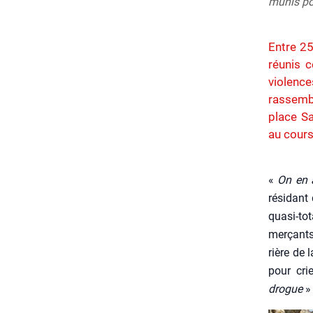
munis po
Entre 25
réunis 
violence
rassemb
place Sa
au cours
«
On en a
rési­dant
qua­si-to
mer­çants
rière de 
pour crie
drogue
» 