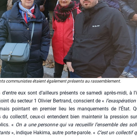
ants com­mu­nistes étaient éga­le­ment pré­sents au ras­sem­ble­ment.
s d’entre eux sont d’ailleurs pré­sents ce same­di après-midi, à l
oint du sec­teur 1 Oli­vier Ber­trand, conscient de «
l’exas­pé­ra­tio
ais poin­tant en pre­mier lieu les man­que­ments de l’É­tat. 
u col­lec­tif, ceux-ci entendent bien main­te­nir la pres­sion su
blics. «
On a une per­sonne qui va recueillir l’en­semble des sol­li­c
tants
», indique Haki­ma, autre porte-parole. «
C’est un col­lec­tif 