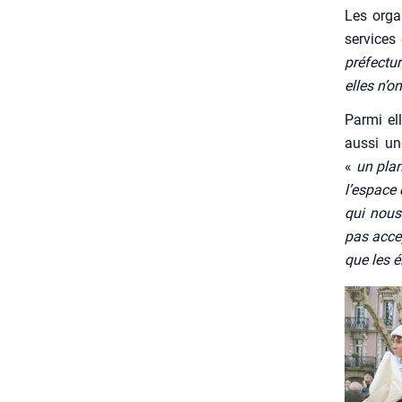
Les orga­
ser­vices 
pré­fec­tur
elles n’o
Par­mi el
aus­si un
«
un plan
l’es­pace
qui nous 
pas acce
que les 