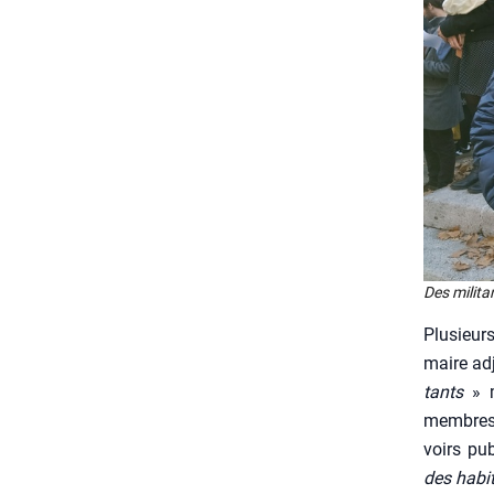
Des mili­t
Plu­sieur
maire adj
tants
» m
membres d
voirs pu
des habi­