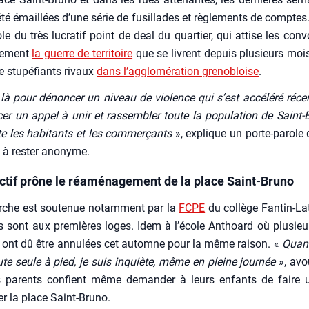
été émaillées d’une série de fusillades et règle­ments de comptes. 
le du très lucra­tif point de deal du quar­tier, qui attise les convoi
ge­ment
la guerre de ter­ri­toire
que se livrent depuis plu­sieurs mois l
 stu­pé­fiants rivaux
dans l’ag­glo­mé­ra­tion gre­no­bloise
.
là pour dénon­cer un niveau de vio­lence qui s’est accé­lé­ré réc
cer un appel à unir et ras­sem­bler toute la popu­la­tion de Saint-
te les habi­tants et les com­mer­çants
», explique un porte-parole d
t à res­ter ano­nyme.
ectif prône le réaménagement de la place Saint-Bruno
che est sou­te­nue notam­ment par la
FCPE
du col­lège Fan­tin-La
s sont aux pre­mières loges. Idem à l’é­cole Anthoard où plu­sieur
s ont dû être annu­lées cet automne pour la même rai­son. «
Quand
ute seule à pied, je suis inquiète, même en pleine jour­née
», avo
rs parents confient même deman­der à leurs enfants de faire 
er la place Saint-Bru­no.