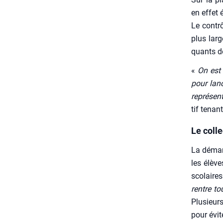
en effet 
Le contrô
plus lar­
quants de
«
On est 
pour lan­
repré­sen
tif tenan
Le coll
La démar
les élève
sco­laire
rentre to
Plu­sieu
pour évi­t