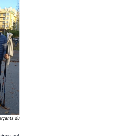
er­çants du
maines ont