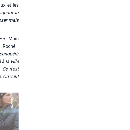
aux et les
i­quant la
o­ser mais
r
». Mais
an Roché :
con­qué­rir
 à la ville
. Ce n’est
e. On veut