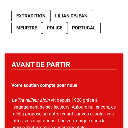
EXTRADITION
LILIAN DEJEAN
MEURTRE
POLICE
PORTUGAL
AVANT DE PARTIR
Votre soutien compte pour nous
Le Travailleur alpin
vit depuis 1928 grâce à
l’engagement de ses lecteurs. Aujourd’hui encore, ce
média propose un autre regard sur vos espoirs, vos
luttes, vos aspirations. Une voix unique dans la
presse d’information départementale.