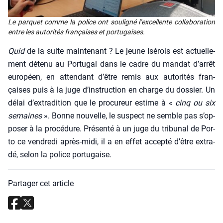
Le par­quet comme la police ont sou­li­gné l’ex­cel­lente col­la­bo­ra­tion
entre les auto­ri­tés fran­çaises et por­tu­gaises.
Quid
de la suite main­te­nant ? Le jeune Isé­rois est actuel­le­
ment déte­nu au Por­tu­gal dans le cadre du man­dat d’ar­rêt
euro­péen, en atten­dant d’être remis aux auto­ri­tés fran­
çaises puis à la juge d’ins­truc­tion en charge du dos­sier. Un
délai d’ex­tra­di­tion que le pro­cu­reur estime à «
cinq ou six
semaines
». Bonne nou­velle, le sus­pect ne semble pas s’op­
po­ser à la pro­cé­dure. Pré­sen­té à un juge du tri­bu­nal de Por­
to ce ven­dre­di après-midi, il a en effet accep­té d’être extra­
dé, selon la police por­tu­gaise.
Partager cet article