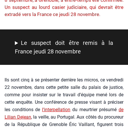
8 septembre, à Grenoble, a entre-temps été confirmée.
Un suspect au lourd casier judiciaire, qui devrait être
extradé vers la France ce jeudi 28 novembre.
Le sus­pect doit être remis à la
France jeu­di 28 novembre
Ils sont cinq à se pré­sen­ter der­rière les micros, ce ven­dre­di
22 novembre, dans cette petite salle du palais de jus­tice,
comme pour insis­ter sur le tra­vail d’é­quipe mené lors de
cette enquête. Une confé­rence de presse visant à pré­ci­ser
les condi­tions de
l’in­ter­pel­la­tion
du meur­trier pré­su­mé
de
Lilian Dejean
, la veille, au Por­tu­gal. Aux côtés du pro­cu­reur
de la Répu­blique de Gre­noble Éric Vaillant, figurent trois