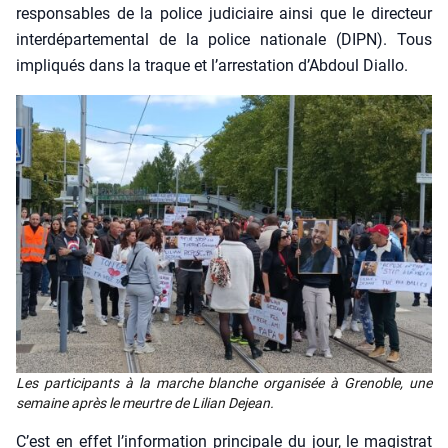
res­pon­sables de la police judi­ciaire ain­si que le direc­teur
inter­dé­par­te­men­tal de la police natio­nale (DIPN). Tous
impli­qués dans la traque et l’ar­res­ta­tion d’Ab­doul Dial­lo.
Les par­ti­ci­pants à la marche blanche orga­ni­sée à Gre­noble, une
semaine après le meurtre de Lilian Dejean.
C’est en effet l’in­for­ma­tion prin­ci­pale du jour, le magis­trat