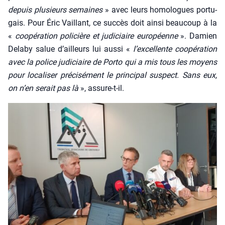
depuis plu­sieurs semaines
» avec leurs homo­logues por­tu­
gais. Pour Éric Vaillant, ce suc­cès doit ain­si beau­coup à la
«
coopé­ra­tion poli­cière et judi­ciaire euro­péenne
». Damien
Dela­by salue d’ailleurs lui aus­si «
l’ex­cel­lente coopé­ra­tion
avec la police judi­ciaire de Por­to qui a mis tous les moyens
pour loca­li­ser pré­ci­sé­ment le prin­ci­pal sus­pect. Sans eux,
on n’en serait pas là
», assure-t-il.