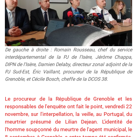
De gauche à droite : Romain Rousseau, chef du service
interdépartemental de la PJ de l’Isère, Jérôme Chappa,
DIPN de l’Isère, Damien Delaby, directeur zonal adjoint de la
PJ Sud-Est, Éric Vaillant, procureur de la République de
Grenoble, et Cécile Bosch, cheffe de la DCOS 38.
Le procureur de la République de Grenoble et les
responsables de l'enquête ont fait le point, vendredi 22
novembre, sur l'interpellation, la veille, au Portugal, du
meurtrier présumé de Lilian Dejean. L'identité de
l'homme soupçonné du meurtre de l'agent municipal, le