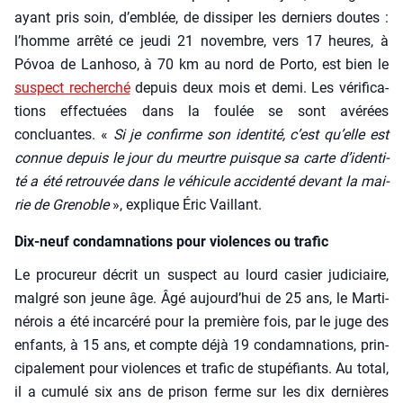
ayant pris soin, d’emblée, de dis­si­per les der­niers doutes :
l’homme arrê­té ce jeu­di 21 novembre, vers 17 heures, à
Póvoa de Lan­ho­so, à 70 km au nord de Por­to, est bien le
sus­pect recher­ché
depuis deux mois et demi. Les véri­fi­ca­
tions effec­tuées dans la fou­lée se sont avé­rées
concluantes. «
Si je confirme son iden­ti­té, c’est qu’elle est
connue depuis le jour du meurtre puisque sa carte d’i­den­ti­
té a été retrou­vée dans le véhi­cule acci­den­té devant la mai­
rie de Gre­noble
», explique Éric Vaillant.
Dix-neuf condamnations pour violences ou trafic
Le pro­cu­reur décrit un sus­pect au lourd casier judi­ciaire,
mal­gré son jeune âge. Âgé aujourd’­hui de 25 ans, le Mar­ti­
né­rois a été incar­cé­ré pour la pre­mière fois, par le juge des
enfants, à 15 ans, et compte déjà 19 condam­na­tions, prin­
ci­pa­le­ment pour vio­lences et tra­fic de stu­pé­fiants. Au total,
il a cumu­lé six ans de pri­son ferme sur les dix der­nières