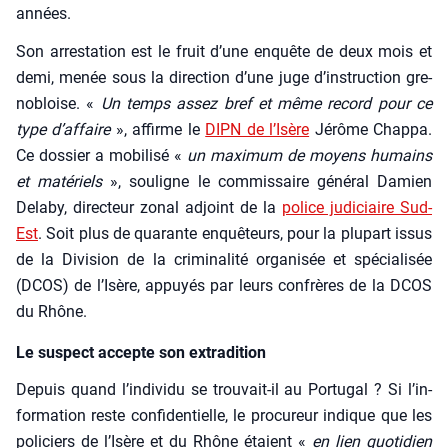
années.
Son arres­ta­tion est le fruit d’une enquête de deux mois et
demi, menée sous la direc­tion d’une juge d’ins­truc­tion gre­
no­bloise. «
Un temps assez bref et même record pour ce
type d’af­faire
», affirme le
DIPN de l’I­sère
Jérôme Chap­pa.
Ce dos­sier a mobi­li­sé «
un maxi­mum de moyens humains
et maté­riels
», sou­ligne le com­mis­saire géné­ral Damien
Dela­by, direc­teur zonal adjoint de la
police judi­ciaire Sud-
Est
. Soit plus de qua­rante enquê­teurs, pour la plu­part issus
de la Divi­sion de la cri­mi­na­li­té orga­ni­sée et spé­cia­li­sée
(DCOS) de l’I­sère, appuyés par leurs confrères de la DCOS
du Rhône.
Le suspect accepte son extradition
Depuis quand l’in­di­vi­du se trou­vait-il au Por­tu­gal ? Si l’in­
for­ma­tion reste confi­den­tielle, le pro­cu­reur indique que les
poli­ciers de l’I­sère et du Rhône étaient «
en lien quo­ti­dien