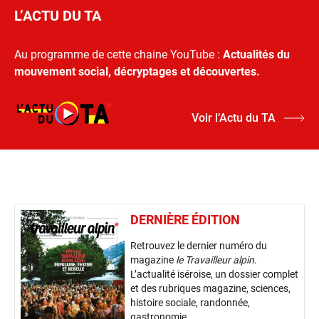
L’ACTU DU TA
Au programme de cette chaine YouTube :
Actualités du
mouvement social, décryptages et découvertes.
Voir l’Actu du TA
DERNIÈRE ÉDITION
Retrouvez le dernier numéro du
magazine
le Travailleur alpin
.
L’actualité iséroise, un dossier complet
et des rubriques magazine, sciences,
histoire sociale, randonnée,
gastronomie...