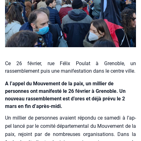
Ce 26 février, rue Félix Poulat à Grenoble, un
rassemblement puis une manifestation dans le centre ville.
A l’appel du Mouvement de la paix, un millier de
personnes ont manifesté le 26 février à Grenoble. Un
nouveau rassemblement est d’ores et déjà prévu le 2
mars en fin d’après-midi.
Un mil­lier de per­sonnes avaient répon­du ce same­di à l’ap­
pel lan­cé par le comi­té dépar­te­men­tal du Mou­ve­ment de la
paix, rejoint par de nom­breuses orga­ni­sa­tions. Dans la