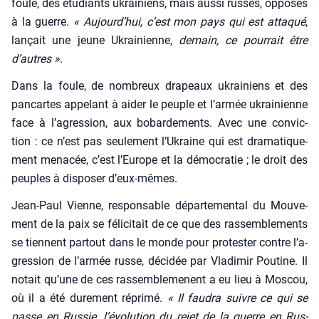
foule, des étu­diants ukrai­niens, mais aus­si russes, oppo­sés
à la guerre.
« Aujourd’­hui, c’est mon pays qui est atta­qué
,
lan­çait une jeune Ukrai­nienne,
demain, ce pour­rait être
d’autres »
.
Dans la foule, de nom­breux dra­peaux ukrai­niens et des
pan­cartes appe­lant à aider le peuple et l’ar­mée ukrai­nienne
face à l’a­gres­sion, aux bobar­de­ments. Avec une convic­
tion : ce n’est pas seule­ment l’U­kraine qui est dra­ma­ti­que­
ment mena­cée, c’est l’Eu­rope et la démo­cra­tie ; le droit des
peuples à dis­po­ser d’eux-mêmes.
Jean-Paul Vienne, res­pon­sable dépar­te­men­tal du Mou­ve­
ment de la paix se féli­ci­tait de ce que des ras­sem­ble­ments
se tiennent par­tout dans le monde pour pro­tes­ter contre l’a­
gres­sion de l’ar­mée russe, déci­dée par Vla­di­mir Pou­tine. Il
notait qu’une de ces ras­sem­ble­menent a eu lieu à Mos­cou,
où il a été dure­ment répri­mé.
« Il fau­dra suivre ce qui se
passe en Rus­sie, l’é­vo­lu­tion du rejet de la guerre en Rus­