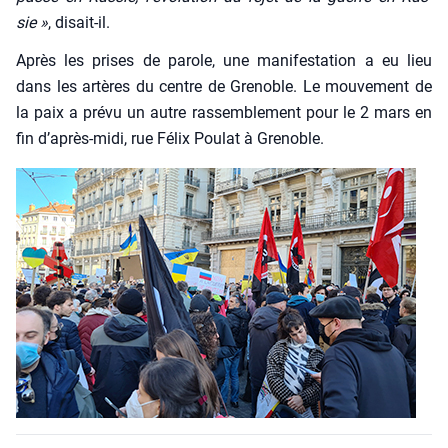
sie »
, disait-il.
Après les prises de parole, une mani­fes­ta­tion a eu lieu
dans les artères du centre de Gre­noble. Le mou­ve­ment de
la paix a pré­vu un autre ras­sem­ble­ment pour le 2 mars en
fin d’a­près-midi, rue Félix Pou­lat à Gre­noble.