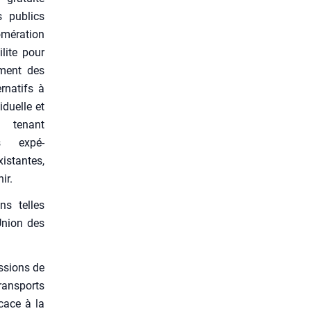
s publics
mération
ilite pour
­ment des
r­na­tifs à
vi­duelle et
n tenant
s expé­
­tantes,
ir.
ns telles
Union des
s­sions de
rans­ports
­cace à la