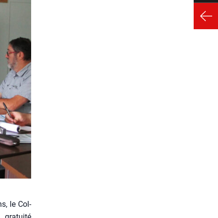
s, le Col­
gra­tui­té