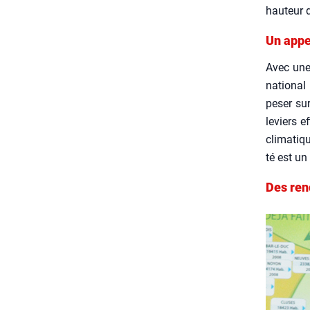
hau­teur 
Un appe
Avec une d
natio­nal
peser sur
leviers e
cli­ma­tiq
té est un 
Des ren