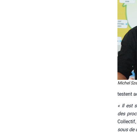
Michel Sz
testent ac
« Il est 
des pro­c
Col­lec­t
sous de ce