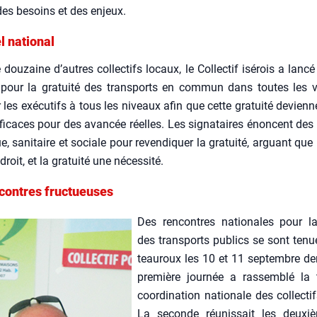
des besoins et des enjeux.
l national
ou­zaine d’autres col­lec­tifs locaux, le Col­lec­tif isé­rois a lan­c
 pour la gra­tui­té des trans­ports en com­mun dans toutes les v
 les exé­cu­tifs à tous les niveaux afin que cette gra­tui­té devienn
ffi­caces pour des avan­cée réelles. Les signa­taires énoncent de
ue, sani­taire et sociale pour reven­di­quer la gra­tui­té, arguant que 
droit, et la gra­tui­té une néces­si­té.
contres fructueuses
Des ren­contres natio­nales pour la 
des trans­ports publics se sont ten
teau­roux les 10 et 11 sep­tembre der
pre­mière jour­née a ras­sem­blé la 
coor­di­na­tion natio­nale des col­lec­t
La seconde réunis­sait les deuxi