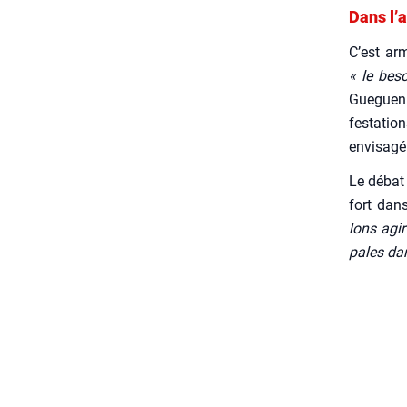
Dans l’a
C’est arm
« le bes
Gue­guen 
fes­ta­ti
envi­sa­g
Le débat s
fort dans
lons agir
pales dan