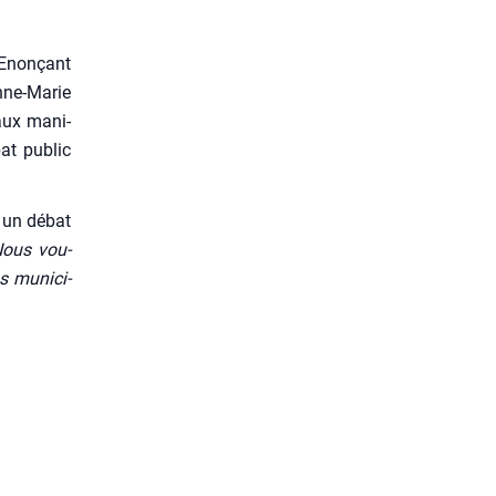
 Enon­çant
nne-Marie
 aux mani­
bat public
e un débat
Nous vou­
s muni­ci­