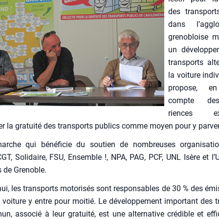
des trans­port
dans l’agglo
gre­no­bloise m
un déve­lop­pe
trans­ports alte
la voi­ture indi­
pro­pose, e
compte de
riences exis
er la gra­tui­té des trans­ports publics comme moyen pour y par­ve­n
rche qui béné­fi­cie du sou­tien de nom­breuses orga­ni­sa­tio
GT, Soli­daire, FSU, Ensemble !, NPA, PAG, PCF, UNL Isère et l’
s de Gre­noble.
ui, les trans­ports moto­ri­sés sont res­pon­sables de 30 % des émi
 voi­ture y entre pour moi­tié. Le déve­lop­pe­ment impor­tant des t
n, asso­cié à leur gra­tui­té, est une alter­na­tive cré­dible et effi