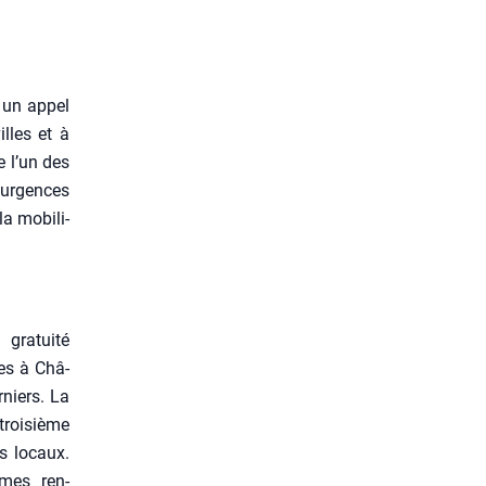
é un appel
illes et à
e l’un des
s urgences
la mobi­li­
gra­tui­té
ues à Châ­
­niers. La
troi­sième
ifs locaux.
èmes ren­