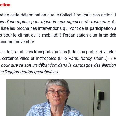
ction
é de cette déter­mi­na­tion que le Col­lec­tif pour­suit son action.
oin d’une rup­ture pour répondre aux urgences du moment »
, A
liste les pro­chaines inter­ven­tions qui vont de la par­ti­ci­pa­tion
ons pour le cli­mat ou la mobi­li­té, à l’organisation d’un large dé
é cou­rant novembre.
ur la gra­tui­té des trans­ports publics (totale ou par­tielle) va êtr
 cer­taines villes et métro­poles (Lille, Paris, Nan­cy, Caen…).
« 
 pour que ce soit un débat fort dans la cam­pagne des élec­tion
s l’agglomération gre­no­bloise ».