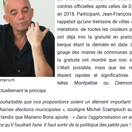
contres offi­cielles après celles de 
en 2018. Par­ti­ci­pant, Jean-Fran­çoi
rap­pe­lait qu’une tren­taine de villes
mé­ra­tions ‑de toutes les cou­leurs po
ont déjà mis la gra­tui­té en pra­t
kerque étant la der­nière en date. 
gnage des maires de com­munes p
la gra­tui­té ont mon­tré que non s
c’était pos­sible, mais que les r
étaient rapides et signi­fi­ca­tives.
em­pruch.
telles Mont­pel­lier ou Cler­mont
tuel­le­ment le prin­cipe.
sou­hai­table que nos pro­po­si­tions soient un élé­ment impor­tan
haines élec­tions muni­ci­pales »
, sou­ligne Michel Szem­pruch 
if, tan­dis que Maria­no Bona ajoute :
« Dans l’agglomération on es
 qu’il fau­drait faire. Il faut sor­tir de la poli­tique des petits pas ! 