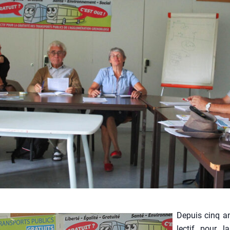
Depuis cinq an
lec­tif pour la 