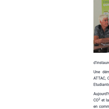
d’instaur
Une déma
ATTAC, C
Etu­diant
Aujourd’h
2
CO
et la
en com­mu