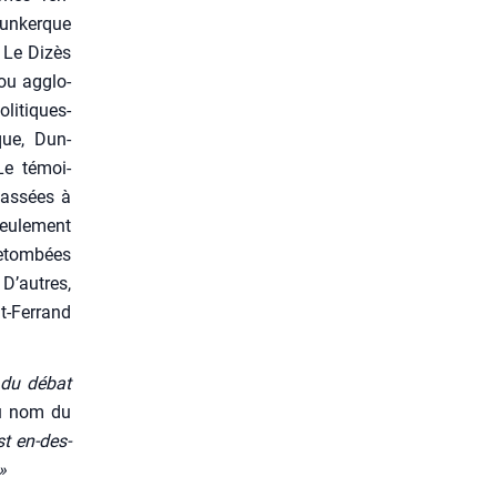
Dun­kerque
s Le Dizès
 ou agglo­
li­tiques-
ique, Dun­
Le témoi­
as­sées à
eule­ment
etom­bées
 D’autres,
-Fer­rand
t du débat
au nom du
t en-des­
»