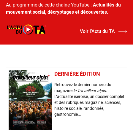
Au programme de cette chaine YouTube :
Actualités du
mouvement social, décryptages et découvertes.
Voir l’Actu du TA
DERNIÈRE ÉDITION
Retrouvez le dernier numéro du
magazine
le Travailleur alpin
.
L’actualité iséroise, un dossier complet
et des rubriques magazine, sciences,
histoire sociale, randonnée,
gastronomie...