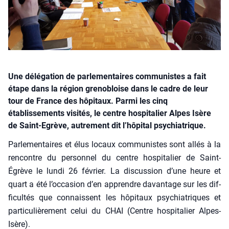
Une délégation de parlementaires communistes a fait
étape dans la région grenobloise dans le cadre de leur
tour de France des hôpitaux. Parmi les cinq
établissements visités, le centre hospitalier Alpes Isère
de Saint-Egrève, autrement dit l’hôpital psychiatrique.
Par­le­men­taires et élus locaux com­mu­nistes sont allés à la
ren­contre du per­son­nel du centre hos­pi­ta­lier de Saint-
Égrève le lun­di 26 février. La dis­cus­sion d’une heure et
quart a été l’occasion d’en apprendre davan­tage sur les dif­
fi­cul­tés que connaissent les hôpi­taux psy­chia­triques et
par­ti­cu­liè­re­ment celui du CHAI (Centre hos­pi­ta­lier Alpes-
Isère).