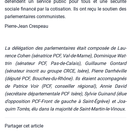
défendent un ser­vice public pour tous et une sécu­ri­té
sociale finan­cé par la coti­sa­tion. Ils ont reçu le sou­tien des
par­le­men­taires com­mu­nistes.
Pierre-Jean Crespeau
La délé­ga­tion des par­le­men­taires était com­po­sée de Lau­
rence Cohen (séna­trice PCF, Val-de-Marne), Domi­nique Wat­
trin (séna­teur PCF, Pas-de-Calais), Guillaume Gon­tard
(séna­teur ins­crit au groupe CRCE, Isère), Pierre Dar­rhé­ville
(dépu­té PCF, Bouches-du-Rhône). Ils étaient accom­pa­gnés
de Patrice Voir (PCF, conseiller régio­nal), Annie David
(secré­taire dépar­te­men­tale PCF Isère), Syl­vie Gui­nand (élue
d’opposition PCF-Front de gauche à Saint-Égrève) et
Joa­
quim Tor­rès, élu dans la majo­ri­té de Saint-Mar­tin-le-Vinoux.
Partager cet article