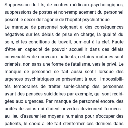
Sup­pres­sion de lits, de centres médi­caux-psy­cho­lo­giques,
sup­pres­sions de postes et non-rem­pla­ce­ment du per­son­nel
posent le décor de l’agonie de l’hôpital psy­chia­trique.
Le manque de per­son­nel soi­gnant a des consé­quences
néga­tives sur les délais de prise en charge, la qua­li­té du
soin, et les condi­tions de tra­vail, burn-out à la clef. Faute
d’être en capa­ci­té de pou­voir accueillir dans des délais
conve­nables de nou­veaux patients, cer­tains malades sont
orien­tés, non sans une forme de fata­lisme, vers le pri­vé. Le
manque de per­son­nel se fait aus­si sen­tir lorsque des
urgences psy­chia­triques se pré­sentent à eux : impos­si­bi­li­
tés tem­po­raires de trai­ter sur-le-champ des per­sonnes
ayant des pen­sées sui­ci­daires par exemple, qui sont redi­ri­
gées aux urgences. Par manque de per­son­nel encore, des
uni­tés de soins qui étaient ouvertes deviennent fer­mées :
au lieu d’assurer les moyens humains pour s’occuper des
patients, le choix a été fait d’enfermer ces der­niers dans