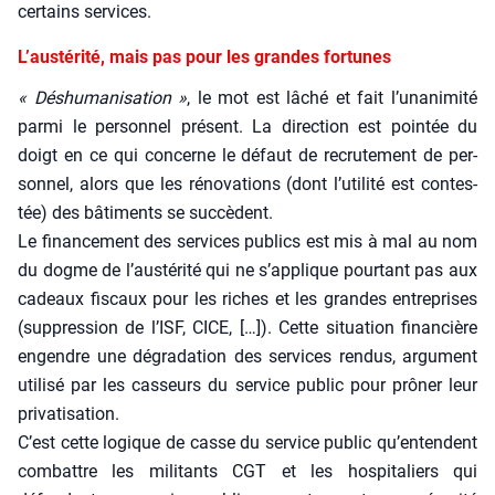
cer­tains ser­vices.
L’austérité, mais pas pour les grandes fortunes
« Déshu­ma­ni­sa­tion »
, le mot est lâché et fait l’unanimité
par­mi le per­son­nel pré­sent. La direc­tion est poin­tée du
doigt en ce qui concerne le défaut de recru­te­ment de per­
son­nel, alors que les réno­va­tions (dont l’utilité est contes­
tée) des bâti­ments se suc­cèdent.
Le finan­ce­ment des ser­vices publics est mis à mal au nom
du dogme de l’austérité qui ne s’applique pour­tant pas aux
cadeaux fis­caux pour les riches et les grandes entre­prises
(sup­pres­sion de l’ISF, CICE, […]). Cette situa­tion finan­cière
engendre une dégra­da­tion des ser­vices ren­dus, argu­ment
uti­li­sé par les cas­seurs du ser­vice public pour prô­ner leur
pri­va­ti­sa­tion.
C’est cette logique de casse du ser­vice public qu’entendent
com­battre les mili­tants CGT et les hos­pi­ta­liers qui