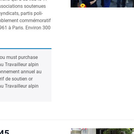
o­cia­tions sou­te­nues
n­di­cats, par­tis poli­
­ble­ment com­mé­mo­ra­tif
61 à Paris. Envi­ron 300
you must pur­chase
 Tra­vailleur alpin
n­ne­ment annuel au
rif de sou­tien
or
 Tra­vailleur alpin
 45