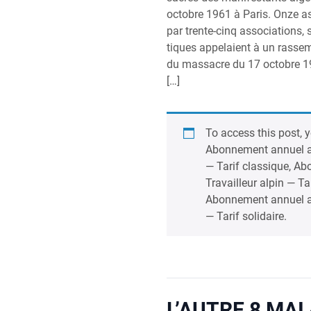
octobre 1961 à Paris. Onze ass
par trente-cinq asso­cia­tions, sy
tiques appe­laient à un ras­sem
du mas­sacre du 17 octobre 19
[…]
To access this post, 
Abon­ne­ment annuel au
— Tarif clas­sique
,
Abo
Tra­vailleur alpin — Ta
Abon­ne­ment annuel au
— Tarif soli­daire
.
L’AUTRE 8 MAI