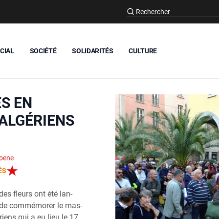
CIAL
SOCIÉTÉ
SOLIDARITÉS
CULTURE
S EN
ALGÉRIENS
oene
ÉS
 des fleurs ont été lan­
t de com­mé­mo­rer le mas­
riens qui a eu lieu le 17