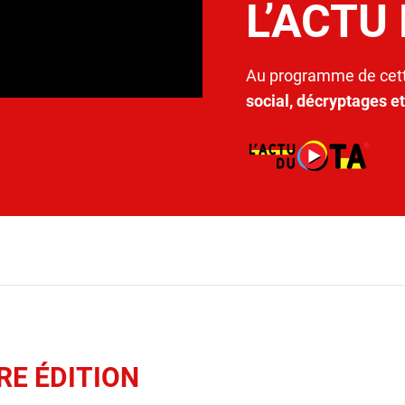
L’ACTU
Au programme de cett
social, décryptages e
RE ÉDITION