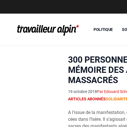
POLITIQUE
SO
300 PERSONNE
MÉMOIRE DES 
MASSACRÉS
19 octobre 2018
Par Edouard Sch
ARTICLES ABONNÉS
SOLIDARIT
A l’issue de la mani­fes­ta­tion,
cées dans l’Isère. Il s’agissai
sacres des mani­fes­tants algé­