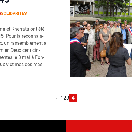
e
SOLIDARITÉS
a et Kher­ra­ta ont été
 45. Pour la recon­nais­
, un ras­sem­ble­ment a
­nier. Deux cent cin­
sentes le 8 mai à Fon­
ux vic­times des mas­
←
1
2
3
4