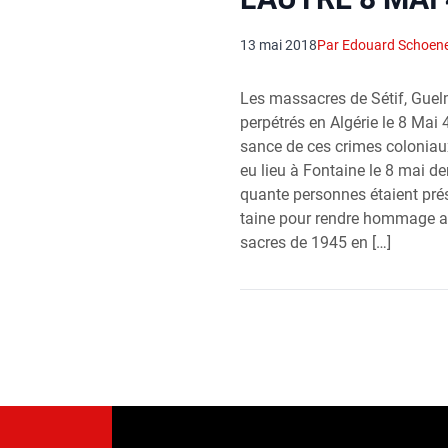
13 mai 2018
Par Edouard Schoen
Les mas­sacres de Sétif, Guel­m
per­pé­trés en Algé­rie le 8 Mai
sance de ces crimes colo­niaux
eu lieu à Fon­taine le 8 mai der
quante per­sonnes étaient pré­
taine pour rendre hom­mage a
sacres de 1945 en […]