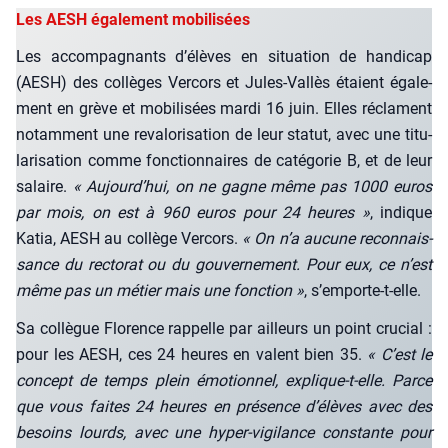
Les AESH également mobilisées
Les accom­pa­gnants d’é­lèves en situa­tion de han­di­cap
(AESH) des col­lèges Ver­cors et Jules-Val­lès étaient éga­le­
ment en grève et mobi­li­sées mar­di 16 juin. Elles réclament
notam­ment une reva­lo­ri­sa­tion de leur sta­tut, avec une titu­
la­ri­sa­tion comme fonc­tion­naires de caté­go­rie B, et de leur
salaire.
« Aujourd’­hui, on ne gagne même pas 1000 euros
par mois, on est à 960 euros pour 24 heures »
, indique
Katia, AESH au col­lège Ver­cors.
« On n’a aucune recon­nais­
sance du rec­to­rat ou du gou­ver­ne­ment. Pour eux, ce n’est
même pas un métier mais une fonc­tion »
, s’emporte-t-elle.
Sa col­lègue Flo­rence rap­pelle par ailleurs un point cru­cial :
pour les AESH, ces 24 heures en valent bien 35.
« C’est le
concept de temps plein émo­tion­nel, explique-t-elle. Parce
que vous faites 24 heures en pré­sence d’é­lèves avec des
besoins lourds, avec une hyper-vigi­lance constante pour