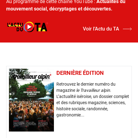
Au programme de cette chaine YouTube :
Actualités du
mouvement social, décryptages et découvertes.
Voir l’Actu du TA
DERNIÈRE ÉDITION
Retrouvez le dernier numéro du
magazine
le Travailleur alpin
.
L’actualité iséroise, un dossier complet
et des rubriques magazine, sciences,
histoire sociale, randonnée,
gastronomie...