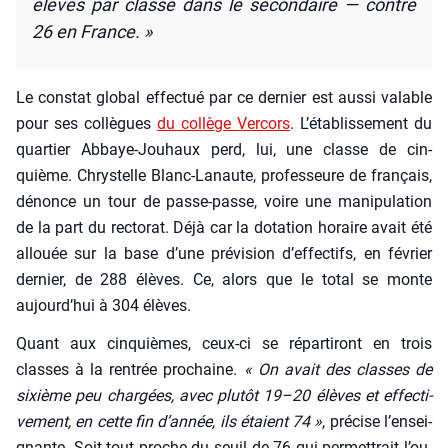
élèves par classe dans le secon­daire — contre
26 en France. »
Le constat glo­bal effec­tué par ce der­nier est aus­si valable
pour ses col­lègues
du col­lège Ver­cors
. L’é­ta­blis­se­ment du
quar­tier Abbaye-Jou­haux perd, lui, une classe de cin­
quième. Chrys­telle Blanc-Lanaute, pro­fes­seure de fran­çais,
dénonce un tour de passe-passe, voire une mani­pu­la­tion
de la part du rec­to­rat. Déjà car la dota­tion horaire avait été
allouée sur la base d’une pré­vi­sion d’ef­fec­tifs, en février
der­nier, de 288 élèves. Ce, alors que le total se monte
aujourd’­hui à 304 élèves.
Quant aux cin­quièmes, ceux-ci se répar­ti­ront en trois
classes à la ren­trée pro­chaine.
« On avait des classes de
sixième peu char­gées, avec plu­tôt 19–20 élèves et effec­ti­
ve­ment, en cette fin d’an­née, ils étaient 74 »
, pré­cise l’en­sei­
gnante. Soit tout proche du seuil de 76 qui per­met­trait l’ou­