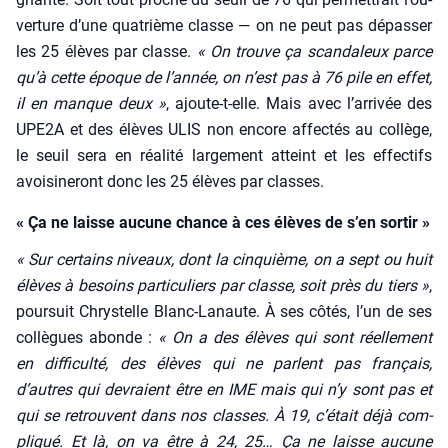
ver­ture d’une qua­trième classe — on ne peut pas dépas­ser
les 25 élèves par classe.
« On trouve ça scan­da­leux parce
qu’à cette époque de l’an­née, on n’est pas à 76 pile en effet,
il en manque deux »
, ajoute-t-elle. Mais avec l’arrivée des
UPE2A et des élèves ULIS non encore affec­tés au col­lège,
le seuil sera en réa­li­té lar­ge­ment atteint et les effec­tifs
avoi­si­ne­ront donc les 25 élèves par classes.
« Ça ne laisse aucune chance à ces élèves de s’en sortir »
« Sur cer­tains niveaux, dont la cin­quième, on a sept ou huit
élèves à besoins par­ti­cu­liers par classe, soit près du tiers »
,
pour­suit Chrys­telle Blanc-Lanaute. À ses côtés, l’un de ses
col­lègues abonde :
« On a des élèves qui sont réel­le­ment
en dif­fi­cul­té, des élèves qui ne parlent pas fran­çais,
d’autres qui devraient être en IME mais qui n’y sont pas et
qui se retrouvent dans nos classes. À 19, c’é­tait déjà com­
pli­qué. Et là, on va être à 24, 25… Ça ne laisse aucune