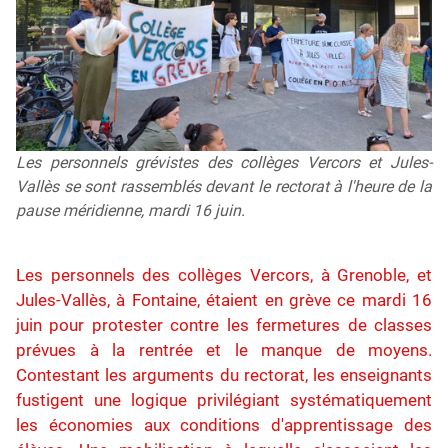
Les personnels grévistes des collèges Vercors et Jules-
Vallès se sont rassemblés devant le rectorat à l'heure de la
pause méridienne, mardi 16 juin.
Les personnels des collèges Vercors, à Grenoble, et
Jules-Vallès, à Fontaine, étaient en grève ce mardi 16
juin pour protester contre les fermetures de classes
prévues à la rentrée et le manque de moyens.
Contestant les arguments du rectorat, les enseignants
fustigent une logique privilégiant systématiquement
les économies aux conditions d'apprentissage des