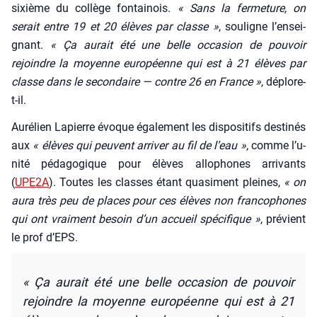
sixième du col­lège fon­tai­nois.
« Sans la fer­me­ture, on
serait entre 19 et 20 élèves par classe »
, sou­ligne l’en­sei­
gnant.
« Ça aurait été une belle occa­sion de pou­voir
rejoindre la moyenne euro­péenne qui est à 21 élèves par
classe dans le secon­daire — contre 26 en France »
, déplore-
t-il.
Auré­lien Lapierre évoque éga­le­ment les dis­po­si­tifs des­ti­nés
aux
« élèves qui peuvent arri­ver au fil de l’eau »
, comme l’u­
ni­té péda­go­gique pour élèves allo­phones arri­vants
(
UPE2A
). Toutes les classes étant qua­si­ment pleines,
« on
aura très peu de places pour ces élèves non fran­co­phones
qui ont vrai­ment besoin d’un accueil spé­ci­fique »
, pré­vient
le prof d’EPS.
« Ça aurait été une belle occa­sion de pou­voir
rejoindre la moyenne euro­péenne qui est à 21