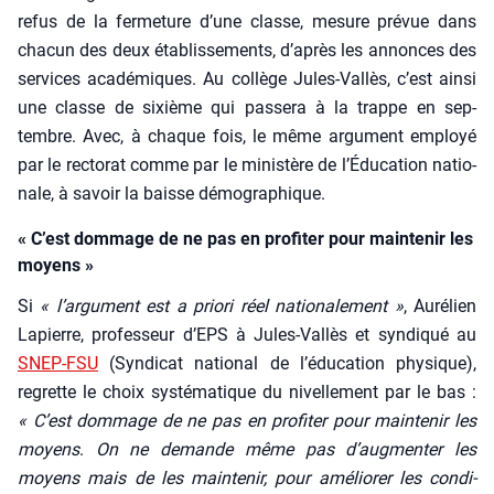
refus de la fer­me­ture d’une classe, mesure pré­vue dans
cha­cun des deux éta­blis­se­ments, d’a­près les annonces des
ser­vices aca­dé­miques. Au col­lège Jules-Val­lès, c’est ain­si
une classe de sixième qui pas­se­ra à la trappe en sep­
tembre. Avec, à chaque fois, le même argu­ment employé
par le rec­to­rat comme par le minis­tère de l’É­du­ca­tion natio­
nale, à savoir la baisse démo­gra­phique.
« C’est dommage de ne pas en profiter pour maintenir les
moyens »
Si
« l’ar­gu­ment est a prio­ri réel natio­na­le­ment »
, Auré­lien
Lapierre, pro­fes­seur d’EPS à Jules-Val­lès et syn­di­qué au
SNEP-FSU
(Syn­di­cat natio­nal de l’é­du­ca­tion phy­sique),
regrette le choix sys­té­ma­tique du nivel­le­ment par le bas :
« C’est dom­mage de ne pas en pro­fi­ter pour main­te­nir les
moyens
.
On ne demande même pas d’aug­men­ter les
moyens mais de les main­te­nir, pour amé­lio­rer les condi­