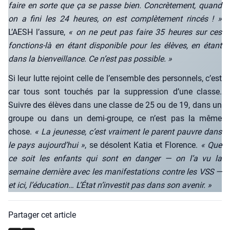
faire en sorte que ça se passe bien. Concrè­te­ment, quand
on a fini les 24 heures, on est com­plè­te­ment rin­cés ! »
L’AESH l’as­sure,
« on ne peut pas faire 35 heures sur ces
fonc­tions-là en étant dis­po­nible pour les élèves, en étant
dans la bien­veillance. Ce n’est pas pos­sible. »
Si leur lutte rejoint celle de l’en­semble des per­son­nels, c’est
car tous sont tou­chés par la sup­pres­sion d’une classe.
Suivre des élèves dans une classe de 25 ou de 19, dans un
groupe ou dans un demi-groupe, ce n’est pas la même
chose.
« La jeu­nesse, c’est vrai­ment le parent pauvre dans
le pays aujourd’­hui »
, se déso­lent Katia et Flo­rence.
« Que
ce soit les enfants qui sont en dan­ger — on l’a vu la
semaine der­nière avec les mani­fes­ta­tions contre les VSS —
et ici, l’é­du­ca­tion… L’É­tat n’in­ves­tit pas dans son ave­nir. »
Partager cet article