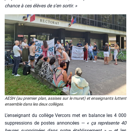
chance à ces élèves de s’en sor­tir. »
AESH (au pre­mier plan, assises sur le muret) et ensei­gnants luttent
ensemble dans les deux col­lèges.
L’en­sei­gnant du col­lège Ver­cors met en balance les 4 000
sup­pres­sions de postes annon­cées —
« ça repré­sente 40
heures sup­pri­mées dans notre éta­blis­se­ment »
— et les