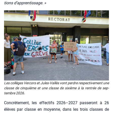
tions d’ap­pren­tis­sage. »
Les col­lèges Ver­cors et Jules-Val­lès vont perdre res­pec­ti­ve­ment une
classe de cin­quième et une classe de sixième à la ren­trée de sep­
tembre 2026.
Concrè­te­ment, les effec­tifs 2026–2027 pas­se­ront à 26
élèves par classe en moyenne, dans les trois classes de