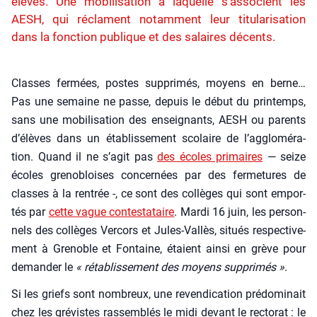
élèves. Une mobilisation à laquelle s'associent les
AESH, qui réclament notamment leur titularisation
dans la fonction publique et des salaires décents.
Classes fer­mées, postes sup­pri­més, moyens en berne…
Pas une semaine ne passe, depuis le début du prin­temps,
sans une mobi­li­sa­tion des ensei­gnants, AESH ou parents
d’é­lèves dans un éta­blis­se­ment sco­laire de l’ag­glo­mé­ra­
tion. Quand il ne s’a­git pas
des écoles pri­maires
— seize
écoles gre­no­bloises concer­nées par des fer­me­tures de
classes à la ren­trée -, ce sont des col­lèges qui sont empor­
tés par
cette vague contes­ta­taire
. Mar­di 16 juin, les per­son­
nels des col­lèges Ver­cors et Jules-Val­lès, situés res­pec­ti­ve­
ment à Gre­noble et Fon­taine, étaient ain­si en grève pour
deman­der le
« réta­blis­se­ment des moyens sup­pri­més »
.
Si les griefs sont nom­breux, une reven­di­ca­tion pré­do­mi­nait
chez les gré­vistes ras­sem­blés le midi devant le rec­to­rat : le