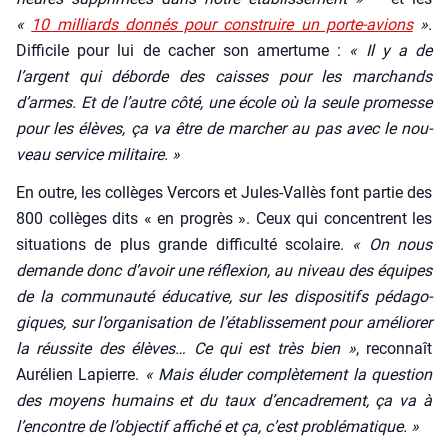
«
10 mil­liards don­nés pour construire un porte-avions
»
.
Dif­fi­cile pour lui de cacher son amer­tume :
« Il y a de
l’argent qui déborde des caisses pour les mar­chands
d’armes. Et de l’autre côté, une école où la seule pro­messe
pour les élèves, ça va être de mar­cher au pas avec le nou­
veau ser­vice mili­taire. »
En outre, les col­lèges Ver­cors et Jules-Val­lès font par­tie des
800 col­lèges dits « en pro­grès ». Ceux qui concentrent les
situa­tions de plus grande dif­fi­cul­té sco­laire.
« On nous
demande donc d’a­voir une réflexion, au niveau des équipes
de la com­mu­nau­té édu­ca­tive, sur les dis­po­si­tifs péda­go­
giques, sur l’or­ga­ni­sa­tion de l’é­ta­blis­se­ment pour amé­lio­rer
la réus­site des élèves… Ce qui est très bien »
, recon­naît
Auré­lien Lapierre.
« Mais élu­der com­plè­te­ment la ques­tion
des moyens humains et du taux d’en­ca­dre­ment, ça va à
l’en­contre de l’ob­jec­tif affi­ché et ça, c’est pro­blé­ma­tique. »