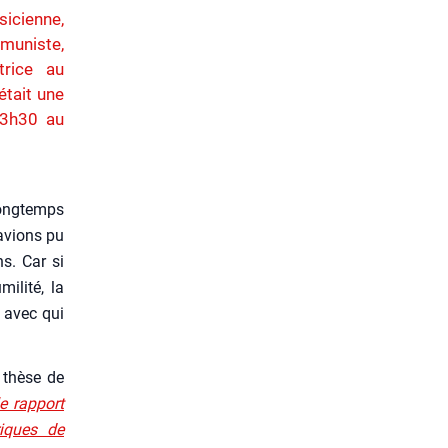
sicienne,
mmuniste,
trice au
était une
13h30 au
long­temps
 avions pu
s. Car si
milité, la
x avec qui
a thèse de
e rap­port
triques de