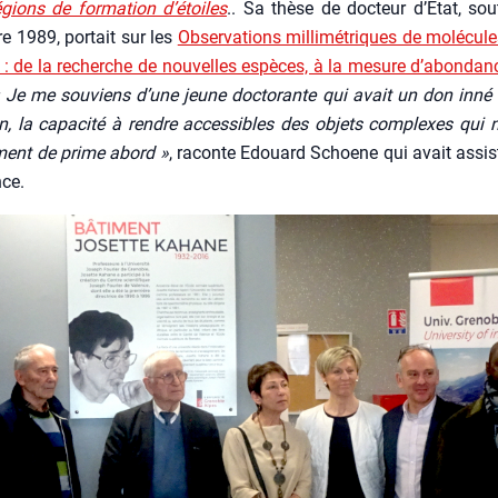
gions de for­ma­tion d’é­toiles
.. Sa thèse de doc­teur d’E­tat, sou­
e 1989, por­tait sur les
Obser­va­tions mil­li­mé­triques de molé­cule
es : de la recherche de nou­velles espèces, à la mesure d’a­bon­danc
 Je me sou­viens d’une jeune doc­to­rante qui avait un don inné 
tion, la capa­ci­té à rendre acces­sibles des objets com­plexes qui 
­ment de prime abord »
, raconte Edouard Schoene qui avait assis­
nce.