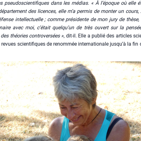
ces pseu­dos­cien­ti­fiques dans les médias. « À l’époque où elle ét
dépar­te­ment des licences, elle m’a per­mis de mon­ter un cours, 
é­fense intel­lec­tuelle ; comme pré­si­dente de mon jury de thèse, 
di­naire avec moi, c’était quelqu’un de très ouvert sur la pen­sée 
 des théo­ries contro­ver­sées »
, dit-il. Elle a publié des articles scie
revues scien­ti­fiques de renom­mée inter­na­tio­nale jus­qu’à la fin 