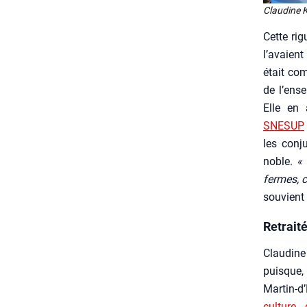
Clau­dine 
Cette rig
l’avaient
était com­
de l’ens
Elle en a
SNESUP
les conj
noble.
« 
fermes, c
sou­vient
Retraité
Clau­dine 
puisque, 
Martin‑d
culture 