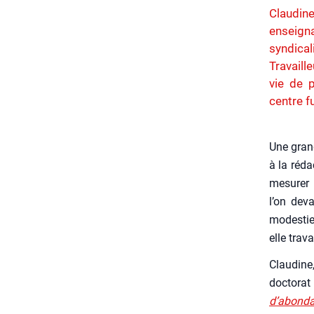
Claudine
enseigna
syndica
Travaill
vie de 
centre f
Une grand
à la réda
mesu­rer 
l’on deva
modes­tie
elle tra­va
Clau­dine
doc­to­ra
d’a­bon­d