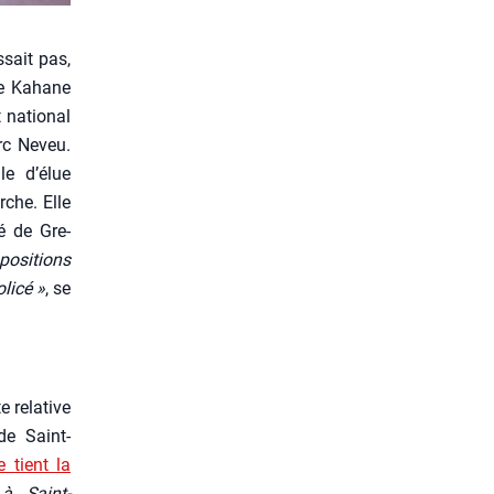
­sait pas,
ine Kahane
t natio­nal
rc Neveu.
lle d’élue
rche. Elle
é de Gre­
posi­tions
li­cé »
, se
 rela­tive
de Saint-
 tient la
à Saint-