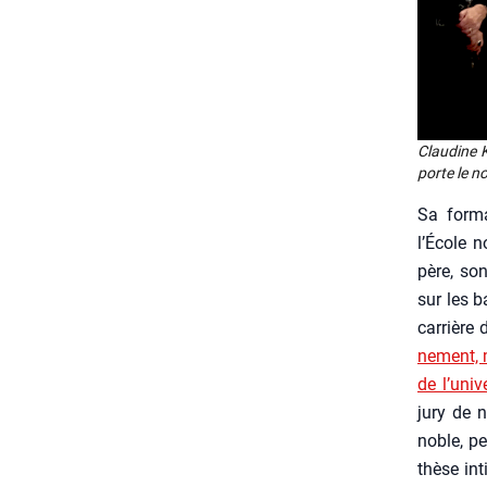
Clau­dine K
porte le n
Sa for­ma
l’École n
père, son
sur les b
car­rière 
ne­ment,
de l’univ
jury de n
noble, pe
thèse inti