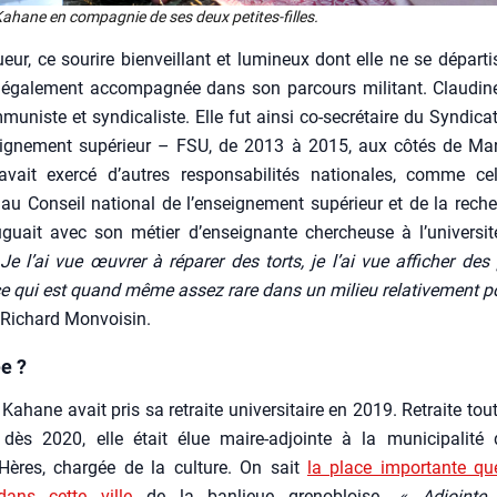
Kahane en com­pa­gnie de ses deux petites-filles.
ueur, ce sou­rire bien­veillant et lumi­neux dont elle ne se dépar­tis
 éga­le­ment accom­pa­gnée dans son par­cours mili­tant. Clau­d
mu­niste et syn­di­ca­liste. Elle fut ain­si co-secré­taire du Syn­di­ca
eignement supé­rieur – FSU, de 2013 à 2015, aux côtés de Ma
vait exer­cé d’autres res­pon­sa­bi­li­tés natio­nales, comme ce
au Conseil natio­nal de l’enseignement supé­rieur et de la reche
u­guait avec son métier d’enseignante cher­cheuse à l’universit
Je l’ai vue œuvrer à répa­rer des torts, je l’ai vue affi­cher des 
e qui est quand même assez rare dans un milieu rela­ti­ve­ment po
 Richard Mon­voi­sin.
e ?
Kahane avait pris sa retraite uni­ver­si­taire en 2019. Retraite toute
dès 2020, elle était élue maire-adjointe à la muni­ci­pa­li­té 
’Hères, char­gée de la culture. On sait
la place impor­tante que
dans cette ville
de la ban­lieue gre­no­bloise.
« Adjointe 