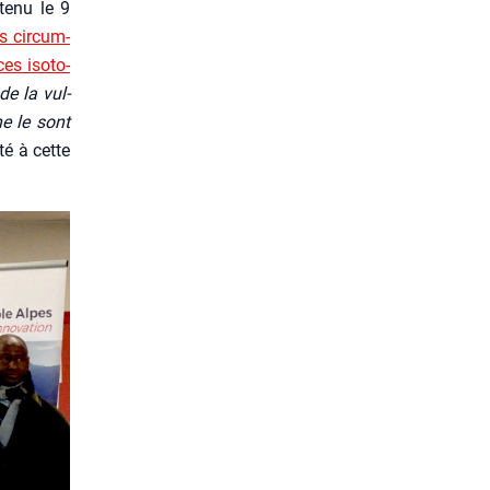
te­nu le 9
s cir­cum­
es iso­to­
de la vul­
ne le sont
té à cette