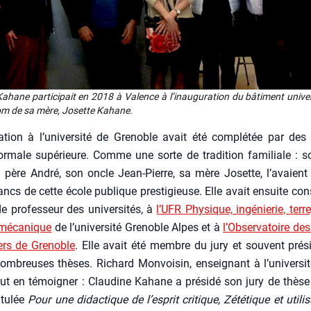
ahane par­ti­ci­pait en 2018 à Valence à l’i­nau­gu­ra­tion du bâti­ment uni­ver­
om de sa mère, Josette Kahane.
­tion à l’université de Gre­noble avait été com­plé­tée par des
or­male supé­rieure. Comme une sorte de tra­di­tion fami­liale : 
 père André, son oncle Jean-Pierre, sa mère Josette, l’avaient 
ancs de cette école publique pres­ti­gieuse. Elle avait ensuite con
de pro­fes­seur des uni­ver­si­tés, à
l’UFR Phy­sique, ingé­nie­rie, terre
 méca­nique
de l’université Gre­noble Alpes et à
l’Observatoire de
ers de Gre­noble
. Elle avait été membre du jury et sou­vent pré­s
om­breuses thèses. Richard Mon­voi­sin, ensei­gnant à l’universi
ut en témoi­gner : Clau­dine Kahane a pré­si­dé son jury de thès
­tu­lée
Pour une didac­tique de l’es­prit cri­tique, Zété­tique et uti­li­