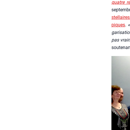
quatre ré
sep­tembr
stel­lair
piques
.
«
ga­ri­sa­
pas vrai
sou­te­na