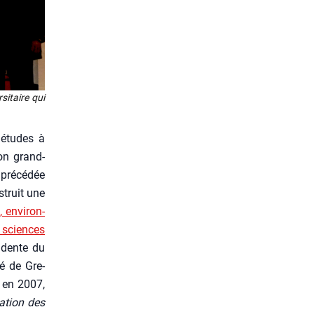
si­taire qui
 études à
son grand-
pré­cé­dée
struit une
, envi­ron­
s sciences
i­dente du
té de Gre­
e en 2007,
sa­tion des