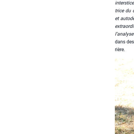
inter­sti
trice du 
et auto­d
extra­or­
l’analyse
dans des 
rière.