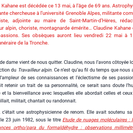
 Kahane est décédée ce 13 mai, à l’âge de 69 ans. Astrophy
nte chercheuse à l’université Grenoble Alpes, militante co
liste, adjointe au maire de Saint-Martin-d’Hères, rédac
eur alpin, choriste, montagnarde émérite… Claudine Kahane 
passions. Ses obsèques auront lieu vendredi 22 mai à 
unéraire de la Tronche.
e dame vient de nous quit­ter. Clau­dine, nous l’avons côtoyée 
c­tion du
Tra­vailleur alpin
. Ce n’est qu’au fil du temps que nous
l’ampleur de ses connais­sances et l’éclectisme de ses pas­sion
it rete­nir un trait de sa per­son­na­li­té, ce serait sans doute l’hu
 et la bien­veillance avec les­quelles elle abor­dait celles et ceu
illait, mili­tait, chan­tait ou ran­don­nait.
, c’était une astro­phy­si­cienne de renom. Elle avait sou­te­nu s
t le 23 juin 1982, sous le titre
Etude de nuages molé­cu­laires : l
ances ortho/para du for­mal­dé­hydre : obser­va­tions mil­li­mé­