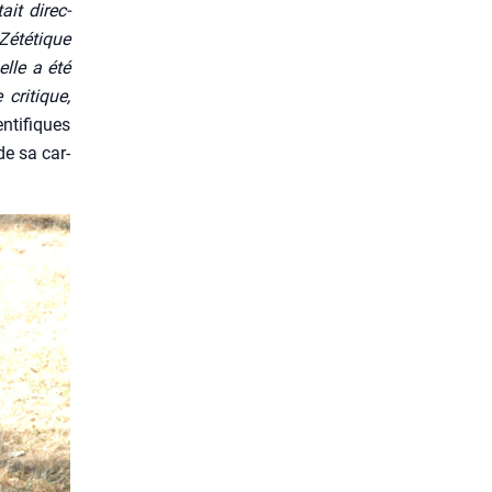
ait direc­
Zété­tique
elle a été
cri­tique,
n­ti­fiques
de sa car­