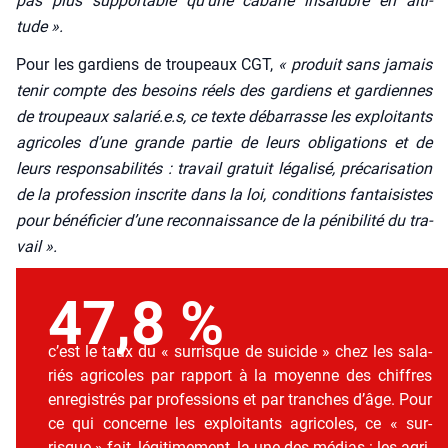
pas plus sup­por­table qu’une cabane insa­lubre en alti­
tude ».
Pour les gar­diens de trou­peaux CGT,
« p
roduit sans jamais
tenir compte des besoins réels des gar­diens et gar­diennes
de trou­peaux salarié.e.s, ce texte débar­rasse les exploi­tants
agri­coles d’une grande par­tie de leurs obli­ga­tions et de
leurs res­pon­sa­bi­li­tés :
t
ravail gra­tuit léga­li­sé, pré­ca­ri­sa­tion
de la pro­fes­sion ins­crite dans la loi, condi­tions fan­tai­sistes
pour béné­fi­cier d’une recon­nais­sance de la péni­bi­li­té du tra­
vail ».
47,8 %
c’est le taux du « sur­risque de sui­cide » chez les sala­
riés agri­coles par rap­port à la moyenne des chiffres
enre­gis­trés par pro­fes­sions et par tranches d’âge. Pour
ce qui concerne les exploi­tants agri­coles, ce « sur­
risque » fait, légi­ti­me­ment, la une des médias : les agri­