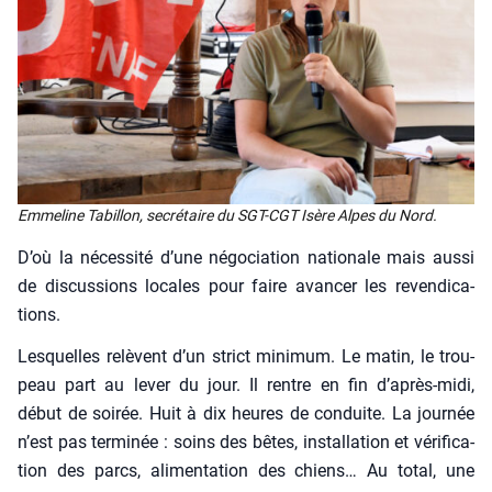
Emme­line Tabillon, secré­taire du SGT-CGT Isère Alpes du Nord.
D’où la néces­si­té d’une négo­cia­tion natio­nale mais aus­si
de dis­cus­sions locales pour faire avan­cer les reven­di­ca­
tions.
Les­quelles relèvent d’un strict mini­mum. Le matin, le trou­
peau part au lever du jour. Il rentre en fin d’après-midi,
début de soi­rée. Huit à dix heures de conduite. La jour­née
n’est pas ter­mi­née : soins des bêtes, ins­tal­la­tion et véri­fi­ca­
tion des parcs, ali­men­ta­tion des chiens… Au total, une