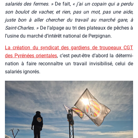
sala­riés des fermes. »
De fait,
« j’ai un copain qui a per­du
son bou­lot de vacher, et rien, pas un mot, pas une aide,
juste bon à aller cher­cher du tra­vail au mar­ché gare, à
Saint-Charles. »
De l’alpage au tri des pla­teaux de pêches à
l’usine du mar­ché d’intérêt natio­nal de Per­pi­gnan.
La créa­tion du syn­di­cat des gar­diens de trou­peaux CGT
des Pyré­nées orien­tales
, c’est peut-être d’abord la déter­mi­
na­tion à faire recon­naître un tra­vail invi­si­bi­li­sé, celui de
sala­riés igno­rés.