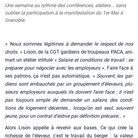
Une semaine au rythme des conférences, ateliers... sans
oublier la participation à la manifestation du 1er Mai à
Grenoble.
«
Nous sommes légi­times à deman­der le res­pect de nos
droits. »
Lison, de la CGT gar­diens de trou­peaux PACA, ani­
mait un ate­lier inti­tu­lé
« Salaire et condi­tions de tra­vail : se
pré­pa­rer pour négo­cier avec les employeurs ».
Faire face à
ses patrons, ça n’est pas auto­ma­tique.
«
Sou­vent, les gar­
diens sont embau­chés par un grou­pe­ment d’éleveurs, plu­
sieurs employeurs aux­quels ils doivent faire face ; il n’est
pas tou­jours simple de deman­der un salaire, des condi­
tions de loge­ment décentes… lorsqu’on est seul, sou­vent
jeune, pour un contrat d’estive
par défi­ni­tion pré­caire
… »
Alors Lison appelle à reve­nir aux bases. Ce qui crée la
richesse de l’éleveur, c’est le tra­vail du ber­ger : la valeur