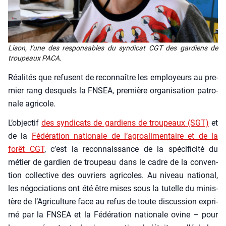
Lison, l’une des res­pon­sables du syn­di­cat CGT des gar­diens de
trou­peaux PACA.
Réa­li­tés que refusent de recon­naître les employeurs au pre­
mier rang des­quels la FNSEA, pre­mière orga­ni­sa­tion patro­
nale agri­cole.
L’objectif
des syn­di­cats de gar­diens de trou­peaux (SGT)
et
de la
Fédé­ra­tion natio­nale de l’agroalimentaire et de la
forêt CGT
, c’est la recon­nais­sance de la spé­ci­fi­ci­té du
métier de gar­dien de trou­peau dans le cadre de la conven­
tion col­lec­tive des ouvriers agri­coles. Au niveau natio­nal,
les négo­cia­tions ont été être mises sous la tutelle du minis­
tère de l’Agriculture face au refus de toute dis­cus­sion expri­
mé par la FNSEA et la Fédé­ra­tion natio­nale ovine – pour