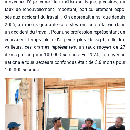
moyenne d’âge jeune, des métiers à risque, pré­caires, au
taux de renou­vel­le­ment impor­tant, par­ti­cu­liè­re­ment expo­
sée aux acci­dent du tra­vail… On appre­nait ain­si que depuis
2006, au moins qua­rante cor­distes ont per­du la vie dans
un acci­dent du tra­vail. Pour une pro­fes­sion repré­sen­tant un
équi­valent temps plein d’à peine plus de sept mille tra­
vailleurs, ces drames repré­sentent un taux moyen de 27
décès par an pour 100 000 sala­riés. En 2024, la moyenne
natio­nale tous sec­teurs confon­dus était de 3,6 morts pour
100 000 sala­riés.