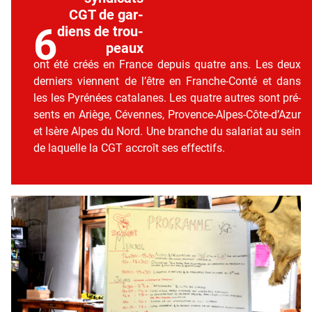
CGT de gar­
6
diens de trou­
peaux
ont été créés en France depuis quatre ans. Les deux
der­niers viennent de l’être en Franche-Conté et dans
les les Pyré­nées cata­lanes. Les quatre autres sont pré­
sents en Ariège, Cévennes, Provence-Alpes-Côte‑d’Azur
et Isère Alpes du Nord. Une branche du sala­riat au sein
de laquelle la CGT accroît ses effec­tifs.