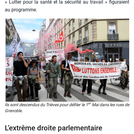
« Lut­ter pour la san­té et la sécu­ri­té au tra­vail » figu­raient
au pro­gramme.
er
Ils sont des­cen­dus du Trièves pour défi­ler le 1
Mai dans les rues de
Gre­noble.
L’extrême droite parlementaire