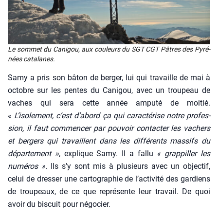
Le som­met du Cani­gou, aux cou­leurs du SGT CGT Pâtres des Pyré­
nées cata­lanes.
Samy a pris son bâton de ber­ger, lui qui tra­vaille de mai à
octobre sur les pentes du Cani­gou, avec un trou­peau de
vaches qui sera cette année ampu­té de moi­tié.
«
L’isolement, c’est d’abord ça qui carac­té­rise notre pro­fes­
sion, il faut com­men­cer par pou­voir conta
c
ter les vachers
et ber­gers qui tra­vaillent dans les dif­fé­rents mas­sifs du
dépar­te­ment »
, explique Samy. Il a fal­lu
« grap­piller les
numé­ros ».
Ils s’y sont mis à plu­sieurs avec un objec­tif,
celui de dres­ser une car­to­gra­phie de l’activité des gar­diens
de trou­peaux, de ce que repré­sente leur tra­vail. De quoi
avoir du bis­cuit pour négo­cier.