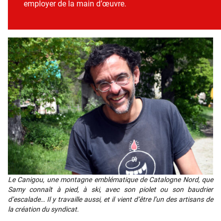
employer de la main d’œuvre.
Le Cani­gou, une mon­tagne emblé­ma­tique de Cata­logne Nord, que
Samy connaît à pied, à ski, avec son pio­let ou son bau­drier
d’escalade… Il y tra­vaille aus­si, et il vient d’être l’un des arti­sans de
la créa­tion du syn­di­cat.