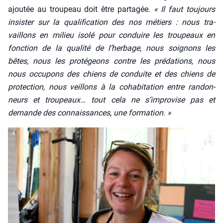
ajou­tée au trou­peau doit être par­ta­gée.
« Il faut tou­jours
insis­ter sur la qua­li­fi­ca­tion des nos métiers : nous tra­
vaillons en milieu iso­lé pour conduire les trou­peaux en
fonc­tion de la qua­li­té de l’herbage, nous soi­gnons les
bêtes, nous les pro­té­geons contre les pré­da­tions, nous
nous occu­pons des chiens de conduite et des chiens de
pro­tec­tion,
nous veillons à la coha­bi­ta­tion entre ran­don­
neurs et trou­peaux
…
tout cela ne s’improvise pas et
demande des connais­sances, une for­ma­tion. »