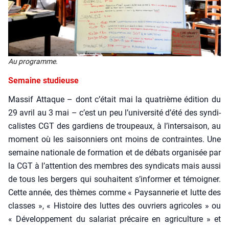
Au pro­gramme.
Semaine studieuse
Mas­sif Attaque – dont c’était mai la qua­trième édi­tion du
29 avril au 3 mai – c’est un peu l’université d’été des syn­di­
ca­listes CGT des gar­diens de trou­peaux, à l’intersaison, au
moment où les sai­son­niers ont moins de contraintes. Une
semaine natio­nale de for­ma­tion et de débats orga­ni­sée par
la CGT à l’attention des membres des syn­di­cats mais aus­si
de tous les ber­gers qui sou­haitent s’informer et témoi­gner.
Cette année, des thèmes comme « Pay­san­ne­rie et lutte des
classes », « His­toire des luttes des ouvriers agri­coles » ou
« Déve­lop­pe­ment du sala­riat pré­caire en agri­cul­ture » et