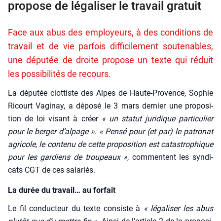
propose de légaliser le travail gratuit
Face aux abus des employeurs, à des conditions de
travail et de vie parfois difficilement soutenables,
une députée de droite propose un texte qui réduit
les possibilités de recours.
La dépu­tée ciot­tiste des Alpes de Haute-Pro­vence, Sophie
Ricourt Vagi­nay, a dépo­sé le 3 mars der­nier une pro­po­si­
tion de loi visant à créer
« un sta­tut juri­dique par­ti­cu­lier
pour le ber­ger d’alpage »
.
« Pen­sé pour (et par) le patro­nat
agri­cole, le conte­nu de cette pro­po­si­tion est catas­tro­phique
pour les gar­diens de trou­peaux »
, com­mentent les syn­di­
cats CGT de ces sala­riés.
La durée du travail… au forfait
Le fil conduc­teur du texte consiste à
« lé
ga
liser les abus