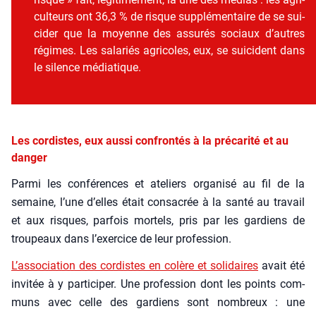
cul­teurs ont 36,3 % de risque sup­plé­men­taire de se sui­
ci­der que la moyenne des assu­rés sociaux d’autres
régimes. Les sala­riés agri­coles, eux, se sui­cident dans
le silence média­tique.
Les cordistes, eux aussi confrontés à la précarité et au
danger
Par­mi les confé­rences et ate­liers orga­ni­sé au fil de la
semaine, l’une d’elles était consa­crée à la san­té au tra­vail
et aux risques, par­fois mor­tels, pris par les gar­diens de
trou­peaux dans l’exercice de leur pro­fes­sion.
L’association des cor­distes en colère et soli­daires
avait été
invi­tée à y par­ti­ci­per. Une pro­fes­sion dont les points com­
muns avec celle des gar­diens sont nom­breux : une