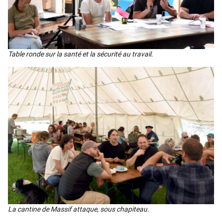
Table ronde sur la san­té et la sécu­ri­té au tra­vail.
La can­tine de Mas­sif attaque, sous cha­pi­teau.