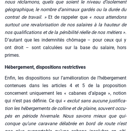
nous récla­mons, quels que soient le niveau d’isolement
géo­gra­phique, le nombre d’animaux gar­dés ou la durée du
contrat de tra­vail. »
Et de rap­pe­ler que
« nous atten­dons
sur­tout une reva­lo­ri­sa­tion de nos salaires à la hau­teur de
nos qua­li­fi­ca­tions et de la péni­bi­li­té réelle de nos métiers ».
D’autant que les indem­ni­tés chô­mage – pour ceux qui y
ont droit – sont cal­cu­lées sur la base du salaire, hors
primes.
Hébergement, dispositions restrictives
Enfin, les dis­po­si­tions sur l’amélioration de l’hébergement
conte­nues dans les articles 4 et 5 de la pro­po­si­tion
concernent uni­que­ment les « cabanes d’alpage », notion
qui n’est pas défi­nie. Ce qui
« exclut sans aucune jus­ti­fi­ca­
tion les héber­ge­ments de col­line et de plaine, sou­vent occu­
pés en période hiver­nale. Nous savons mieux que qui­
conque qu’une cara­vane déla­brée en bord de route n’est