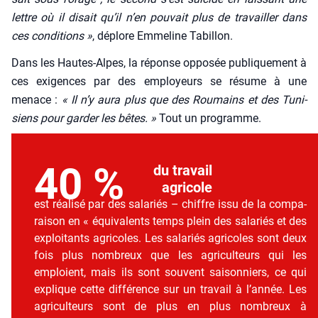
lettre où il disait qu’il n’en pou­vait plus de tra­vailler dans
ces condi­tions »
, déplore Emme­line Tabillon.
Dans les Hautes-Alpes, la réponse oppo­sée publi­que­ment à
ces exi­gences par des employeurs se résume à une
menace :
« Il n’y aura plus que des Rou­mains et des Tuni­
siens pour gar­der les bêtes. »
Tout un pro­gramme.
40 %
du tra­vail
agri­cole
est réa­li­sé par des sala­riés – chiffre issu de la com­pa­
rai­son en « équi­va­lents temps plein des sala­riés et des
exploi­tants agri­coles. Les sala­riés agri­coles sont deux
fois plus nom­breux que les agri­cul­teurs qui les
emploient, mais ils sont sou­vent sai­son­niers, ce qui
explique cette dif­fé­rence sur un tra­vail à l’année. Les
agri­cul­teurs sont de plus en plus nom­breux à