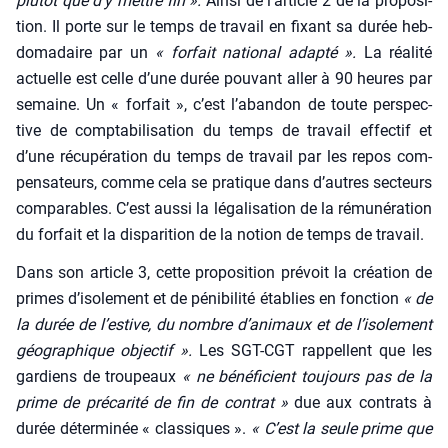
plu­tôt que d’y mettre fin ».
Ain­si de l’article 2 de la pro­po­si­
tion. Il porte sur le temps de tra­vail en fixant sa durée heb­
do­ma­daire par un
« for­fait natio­nal adap­té ».
La réa­li­té
actuelle est celle d’une durée pou­vant aller à 90 heures par
semaine. Un « for­fait », c’est l’abandon de toute pers­pec­
tive de comp­ta­bi­li­sa­tion du temps de tra­vail effec­tif et
d’une récu­pé­ra­tion du temps de tra­vail par les repos com­
pen­sa­teurs, comme cela se pra­tique dans d’autres sec­teurs
com­pa­rables. C’est aus­si la léga­li­sa­tion de la rému­né­ra­tion
du for­fait et la dis­pa­ri­tion de la notion de temps de tra­vail.
Dans son article 3, cette pro­po­si­tion pré­voit la créa­tion de
primes d’isolement et de péni­bi­li­té éta­blies en fonc­tion
«
de
la durée de l’estive, du nombre d’animaux et de l’isolement
géo­gra­phique objec­tif »
.
Les SGT-CGT rap­pellent que les
gar­diens de trou­peaux
« ne béné­fi­cient tou­jours pas de la
prime de pré­ca­ri­té de fin de contrat »
due aux contrats à
durée déter­mi­née « clas­siques ».
« C’est la seule prime que