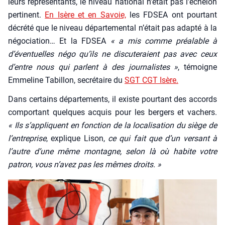
leurs repré­sen­tants, le niveau natio­nal n’était pas l’échelon
per­ti­nent.
En Isère et en Savoie,
les FDSEA ont pour­tant
décré­té que le niveau dépar­te­men­tal n’était pas adap­té à la
négo­cia­tion… Et la FDSEA
« a mis comme préa­lable à
d’éventuelles négo qu’ils ne dis­cu­te­raient pas avec ceux
d’entre nous qui parlent à des jour­na­listes »
, témoigne
Emme­line Tabillon, secré­taire du
SGT CGT Isère.
Dans cer­tains dépar­te­ments, il existe pour­tant des accords
com­por­tant quelques acquis pour les ber­gers et vachers.
« Ils s’appliquent en fonc­tion de la loca­li­sa­tion du siège de
l’entreprise
, explique Lison,
ce qui fait que d’un ver­sant à
l’autre d’une même mon­tagne, selon là où habite votre
patron, vous n’avez pas les mêmes droits. »