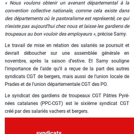
«
Nous vou­lons obte­nir un ave­nant dépar­te­men­tal à la
conven­tion col­lec­tive natio­nale, comme cela existe dans
des dépar­te­ments où le pas­to­ra­lisme est repré­sen­té, ce qui
n’existe pas aujourd’hui
chez nous
et laisse les gar­diens de
trou­peaux au bon vou­loir des employeurs »
, pré­cise Samy.
Le tra­vail de mise en rela­tion des sala­riés se pour­suit et
devrait débou­cher sur une assem­blée géné­rale en
novembre, après la sai­son d’estive. Et Samy sou­ligne
l’importance de l’aide qu’il a reçue de la part des autres
syn­di­cats CGT de ber­gers, mais aus­si de l’union locale de
Prades et de l’union dépar­te­men­tale CGT des PO.
Le syn­di­cat des gar­diens de trou­peaux CGT Pâtres Pyré­
nées cata­lanes (PPC-CGT) est le sixième syn­di­cat CGT
créé par des sala­riés vachers et ber­gers.
syn­di­cats