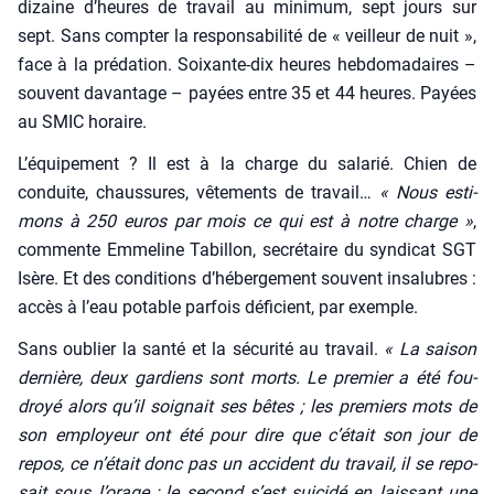
dizaine d’heures de tra­vail au mini­mum, sept jours sur
sept. Sans comp­ter la res­pon­sa­bi­li­té de « veilleur de nuit »,
face à la pré­da­tion. Soixante-dix heures heb­do­ma­daires –
sou­vent davan­tage – payées entre 35 et 44 heures. Payées
au SMIC horaire.
L’équipement ? Il est à la charge du sala­rié. Chien de
conduite, chaus­sures, vête­ments de tra­vail…
«
Nous esti­
mons à 250 euros
par mois
ce qui est à notre charge »
,
com­mente Emme­line Tabillon, secré­taire du syn­di­cat SGT
Isère. Et des condi­tions d’hébergement sou­vent insa­lubres :
accès à l’eau potable par­fois défi­cient, par exemple.
Sans oublier la san­té et la sécu­ri­té au tra­vail.
« La sai­son
der­nière, deux gar­diens sont morts. Le pre­mier a été fou­
droyé alors qu’il soi­gnait ses bêtes ; les pre­miers mots de
son employeur ont été pour dire que c’était son jour de
repos, ce n’était donc pas un acci­dent du tra­vail, il se repo­
sait sous l’orage ; le second s’est sui­ci­dé en lais­sant une