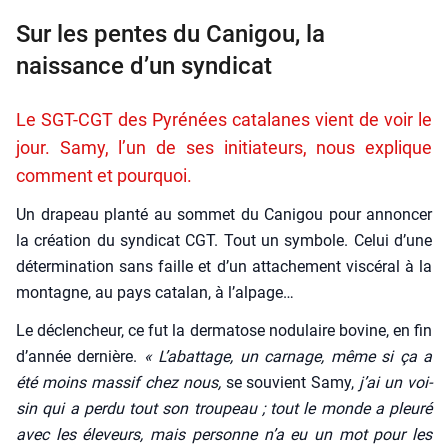
Sur les pentes du Canigou, la
naissance d’un syndicat
Le SGT-CGT des Pyrénées catalanes vient de voir le
jour. Samy, l’un de ses initiateurs, nous explique
comment et pourquoi.
Un dra­peau plan­té au som­met du Cani­gou pour annon­cer
la créa­tion du syn­di­cat CGT. Tout un sym­bole. Celui d’une
déter­mi­na­tion sans faille et d’un atta­che­ment vis­cé­ral à la
mon­tagne, au pays cata­lan, à l’alpage…
Le déclen­cheur, ce fut la der­ma­tose nodu­laire bovine, en fin
d’année der­nière.
« L’abattage, un car­nage, même si ça a
été moins mas­sif chez nous,
se sou­vient Samy,
j’ai un voi­
sin qui a per­du tout son trou­peau ; tout le monde a pleu­ré
avec les éle­veurs, mais per­sonne n’a eu un mot pour les