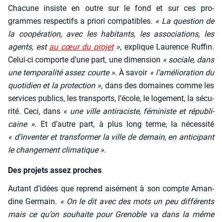
Cha­cune insiste en outre sur le fond et sur ces pro­
grammes res­pec­tifs a prio­ri com­pa­tibles.
« La ques­tion de
la coopé­ra­tion, avec les habi­tants, les asso­cia­tions, les
agents, est
au cœur du pro­jet
»
, explique Lau­rence Ruf­fin.
Celui-ci com­porte d’une part, une dimen­sion
« sociale, dans
une tem­po­ra­li­té assez courte »
. À savoir
« l’a­mé­lio­ra­tion du
quo­ti­dien et la pro­tec­tion »
, dans des domaines comme les
ser­vices publics, les trans­ports, l’é­cole, le loge­ment, la sécu­
ri­té. Ceci, dans
« une ville anti­ra­ciste, fémi­niste et répu­bli­
caine »
. Et d’autre part, à plus long terme, la néces­si­té
« d’in­ven­ter et trans­for­mer la ville de demain, en anti­ci­pant
le chan­ge­ment cli­ma­tique »
.
Des projets assez proches
Autant d’i­dées que reprend aisé­ment à son compte Aman­
dine Ger­main.
« On le dit avec des mots un peu dif­fé­rents
mais ce qu’on sou­haite pour Gre­noble va dans la même