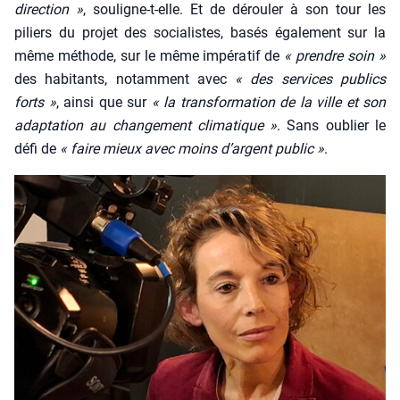
direc­tion »
, sou­ligne-t-elle. Et de dérou­ler à son tour les
piliers du pro­jet des socia­listes, basés éga­le­ment sur la
même méthode, sur le même impé­ra­tif de
« prendre soin »
des habi­tants, notam­ment avec
« des ser­vices publics
forts »
, ain­si que sur
« la trans­for­ma­tion de la ville et son
adap­ta­tion au chan­ge­ment cli­ma­tique »
. Sans oublier le
défi de
« faire mieux avec moins d’argent public »
.