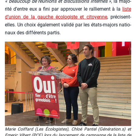
« beau­coup de réunions et dis­cus­sions internes »
, la majo­
ri­té d’entre eux a fini par approu­ver le ral­lie­ment à la
liste
d’u­nion de la gauche éco­lo­giste et citoyenne
, pré­cisent-
elles. Un choix éga­le­ment vali­dé par les états-majors natio­
naux des dif­fé­rents par­tis.
Marie Coif­fard (Les Éco­lo­gistes), Chloé Pan­tel (Génération.s) et
Eme­ric Vibert (PCF) lors du lan­ce­ment de cam­pagne de la liste de