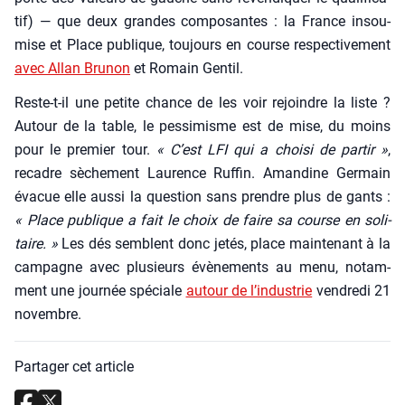
tif) — que deux grandes com­po­santes : la France insou­
mise et Place publique, tou­jours en course res­pec­ti­ve­ment
avec Allan Bru­non
et Romain Gen­til.
Reste-t-il une petite chance de les voir rejoindre la liste ?
Autour de la table, le pes­si­misme est de mise, du moins
pour le pre­mier tour.
« C’est LFI qui a choi­si de par­tir »
,
recadre sèche­ment Lau­rence Ruf­fin. Aman­dine Ger­main
éva­cue elle aus­si la ques­tion sans prendre plus de gants :
« Place publique a fait le choix de faire sa course en soli­
taire. »
Les dés semblent donc jetés, place main­te­nant à la
cam­pagne avec plu­sieurs évè­ne­ments au menu, notam­
ment une jour­née spé­ciale
autour de l’in­dus­trie
ven­dre­di 21
novembre.
Partager cet article