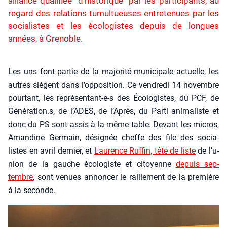
alliance qualifiée "d'historique" par les participants, au
regard des relations tumultueuses entretenues par les
socialistes et les écologistes depuis de longues
années, à Grenoble.
Les uns font par­tie de la majo­ri­té muni­ci­pale actuelle, les
autres siègent dans l’op­po­si­tion. Ce ven­dre­di 14 novembre
pour­tant, les repré­sen­tant-e‑s des Éco­lo­gistes, du PCF, de
Génération.s, de l’ADES, de l’A­près, du Par­ti ani­ma­liste et
donc du PS sont assis à la même table. Devant les micros,
Aman­dine Ger­main, dési­gnée cheffe des file des socia­
listes en avril der­nier, et
Lau­rence Ruf­fin, tête de liste
de l’u­
nion de la gauche éco­lo­giste et citoyenne
depuis sep­
tembre
, sont venues annon­cer le ral­lie­ment de la pre­mière
à la seconde.