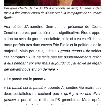
Dési­gnée cheffe de file du PS à Gre­noble en avril, Aman­dine Ger­
main a fina­le­ment choi­si de s’as­so­cier à la cam­pagne de Lau­rence
Ruf­fin.
Aux côtés d’A­man­dine Ger­main, la pré­sence de Cécile
Cena­tiem­po est par­ti­cu­liè­re­ment signi­fi­ca­tive. Élue d’op­po­
si­tion au sein du groupe socia­liste, celle-ci a eu en effet des
mots par­fois très durs envers Éric Piolle et la poli­tique de la
majo­ri­té. Mais pour elle, il était
« grand temps »
de sol­der
ces comptes :
« Je ne renie pas les posi­tion­ne­ments qu’on
a eus pen­dant six ans mais aujourd’­hui, j’ai envie de regar­
der devant nous et non der­rière. »
« Le passé est le passé »
« Le pas­sé est le pas­sé »
, abonde Aman­dine Ger­main. Les
deux socia­listes ne cachent pas
« qu’il y a eu des diver­
gences »
par­mi les mili­tants PS gre­no­blois. Mais après