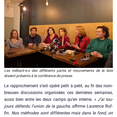
Les mili­tant-e‑s des dif­fé­rents par­tis et mou­ve­ments de la liste
étaient pré­sents à la confé­rence de presse.
Le rap­pro­che­ment s’est opé­ré petit à petit, au fil des nom­
breuses dis­cus­sions orga­ni­sées ces der­nières semaines,
aus­si bien entre les deux camps qu’en interne.
« J’ai tou­
jours défen­du l’u­nion de la gauche
, affirme Lau­rence Ruf­
fin.
Nos méthodes sont dif­fé­rentes mais dans le fond, on