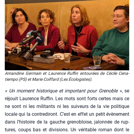
Aman­dine Ger­main et Lau­rence Ruf­fin entou­rées de Cécile Cena­
tiem­po (PS) et Marie Coif­fard (Les Éco­lo­gistes).
« Un moment his­to­rique et impor­tant pour Gre­noble »
, se
réjouit Lau­rence Ruf­fin. Les mots sont forts certes mais ce
ne sont ni les mili­tants ni les sui­veurs de la vie poli­tique
locale qui la contre­di­ront. C’est en effet un petit évè­ne­ment
dans l’his­toire de la gauche gre­no­bloise, jalon­née de rup­
tures, coups bas et divi­sions. Un véri­table roman dont le