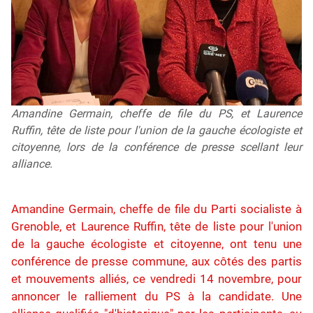
Amandine Germain, cheffe de file du PS, et Laurence
Ruffin, tête de liste pour l'union de la gauche écologiste et
citoyenne, lors de la conférence de presse scellant leur
alliance.
Amandine Germain, cheffe de file du Parti socialiste à
Grenoble, et Laurence Ruffin, tête de liste pour l'union
de la gauche écologiste et citoyenne, ont tenu une
conférence de presse commune, aux côtés des partis
et mouvements alliés, ce vendredi 14 novembre, pour
annoncer le ralliement du PS à la candidate. Une