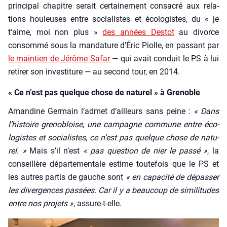
prin­ci­pal cha­pitre serait cer­tai­ne­ment consa­cré aux rela­
tions hou­leuses entre socia­listes et éco­lo­gistes, du « je
t’aime, moi non plus »
des années Des­tot
au divorce
consom­mé sous la man­da­ture d’É­ric Piolle, en pas­sant par
le main­tien de Jérôme Safar
— qui avait conduit le PS à lui
reti­rer son inves­ti­ture — au second tour, en 2014.
« Ce n’est pas quelque chose de naturel » à Grenoble
Aman­dine Ger­main l’ad­met d’ailleurs sans peine :
« Dans
l’his­toire gre­no­bloise, une cam­pagne com­mune entre éco­
lo­gistes et socia­listes, ce n’est pas quelque chose de natu­
rel. »
Mais s’il n’est
« pas ques­tion de nier le pas­sé »
, la
conseillère dépar­te­men­tale estime tou­te­fois que le PS et
les autres par­tis de gauche sont
« en capa­ci­té de dépas­ser
les diver­gences pas­sées. Car il y a beau­coup de simi­li­tudes
entre nos pro­jets »
, assure-t-elle.