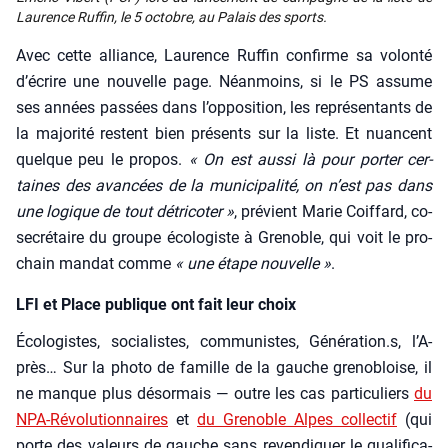
Lau­rence Ruf­fin, le 5 octobre, au Palais des sports.
Avec cette alliance, Lau­rence Ruf­fin confirme sa volon­té
d’é­crire une nou­velle page. Néan­moins, si le PS assume
ses années pas­sées dans l’op­po­si­tion, les repré­sen­tants de
la majo­ri­té res­tent bien pré­sents sur la liste. Et nuancent
quelque peu le pro­pos.
« On est aus­si là pour por­ter cer­
taines des avan­cées de la muni­ci­pa­li­té, on n’est pas dans
une logique de tout détri­co­ter »
, pré­vient Marie Coif­fard, co-
secré­taire du groupe éco­lo­giste à Gre­noble, qui voit le pro­
chain man­dat comme
« une étape nou­velle »
.
LFI et Place publique ont fait leur choix
Éco­lo­gistes, socia­listes, com­mu­nistes, Génération.s, l’A­
près… Sur la pho­to de famille de la gauche gre­no­bloise, il
ne manque plus désor­mais — outre les cas par­ti­cu­liers
du
NPA-Révo­lu­tion­naires
et
du Gre­noble Alpes col­lec­tif
(qui
porte des valeurs de gauche sans reven­di­quer le qua­li­fi­ca­