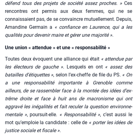
défend tous des pro­jets de socié­té assez proches. »
Ces
ren­contres ont per­mis aux deux femmes, qui ne se
connais­saient pas, de se convaincre mutuel­le­ment. Depuis,
Aman­dine Ger­main a
« confiance en Lau­rence, qui a les
qua­li­tés pour deve­nir maire et gérer une majo­ri­té »
.
Une union « attendue » et une « responsabilité »
Toutes deux évoquent une alliance qui était
« atten­due par
les élec­teurs de gauche »
. Les­quels en ont
« assez des
batailles d’é­ti­quettes »
, selon l’ex-cheffe de file du PS.
« On
a une res­pon­sa­bi­li­té impor­tante à Gre­noble comme
ailleurs, de se ras­sem­bler face à la mon­tée des idées d’ex­
trême droite et face à huit ans de macro­nisme qui ont
aggra­vé les inéga­li­tés et fait recu­ler la ques­tion envi­ron­ne­
men­tale »
, pour­suit-elle.
« Res­pon­sa­bi­li­té »
, c’est aus­si le
mot qu’emploie la can­di­date : celle de
« por­ter les idées de
jus­tice sociale et fis­cale »
.