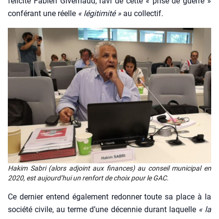
féli­cite Fabien Giver­naud, ravi de cette « prise de guerre »
confé­rant une réelle
« légi­ti­mi­té »
au col­lec­tif.
Hakim Sabri (alors adjoint aux finances) au conseil muni­ci­pal en
2020, est aujourd’­hui un ren­fort de choix pour le GAC.
Ce der­nier entend éga­le­ment redon­ner toute sa place à la
socié­té civile, au terme d’une décen­nie durant laquelle
« la