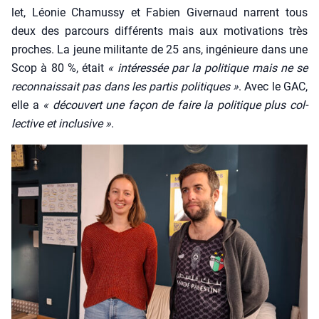
let, Léo­nie Cha­mus­sy et Fabien Giver­naud narrent tous
deux des par­cours dif­fé­rents mais aux moti­va­tions très
proches. La jeune mili­tante de 25 ans, ingé­nieure dans une
Scop à 80 %, était
« inté­res­sée par la poli­tique mais ne se
recon­nais­sait pas dans les par­tis poli­tiques »
. Avec le GAC,
elle a
« décou­vert une façon de faire la poli­tique plus col­
lec­tive et inclu­sive »
.