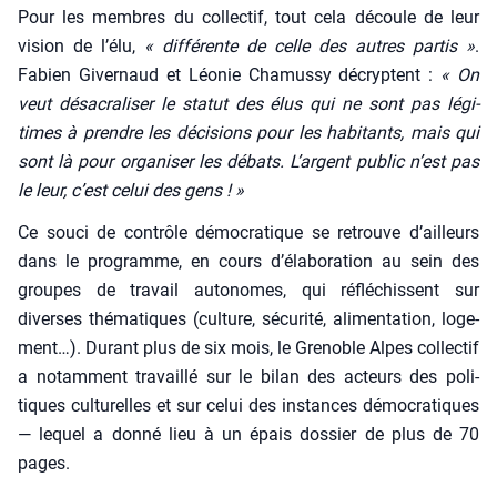
Pour les membres du col­lec­tif, tout cela découle de leur
vision de l’é­lu,
« dif­fé­rente de celle des autres par­tis »
.
Fabien Giver­naud et Léo­nie Cha­mus­sy décryptent :
« On
veut désa­cra­li­ser le sta­tut des élus qui ne sont pas légi­
times à prendre les déci­sions pour les habi­tants, mais qui
sont là pour orga­ni­ser les débats. L’argent public n’est pas
le leur, c’est celui des gens ! »
Ce sou­ci de contrôle démo­cra­tique se retrouve d’ailleurs
dans le pro­gramme, en cours d’é­la­bo­ra­tion au sein des
groupes de tra­vail auto­nomes, qui réflé­chissent sur
diverses thé­ma­tiques (culture, sécu­ri­té, ali­men­ta­tion, loge­
ment…). Durant plus de six mois, le Gre­noble Alpes col­lec­tif
a notam­ment tra­vaillé sur le bilan des acteurs des poli­
tiques cultu­relles et sur celui des ins­tances démo­cra­tiques
— lequel a don­né lieu à un épais dos­sier de plus de 70
pages.