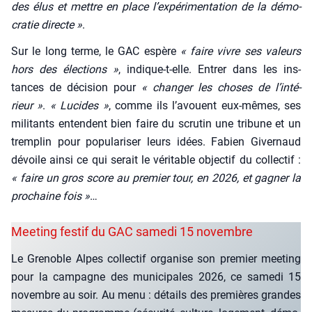
des élus et mettre en place l’ex­pé­ri­men­ta­tion de la démo­
cra­tie directe »
.
Sur le long terme, le GAC espère
« faire vivre ses valeurs
hors des élec­tions »
, indique-t-elle. Entrer dans les ins­
tances de déci­sion pour
« chan­ger les choses de l’in­té­
rieur »
.
« Lucides »
, comme ils l’a­vouent eux-mêmes, ses
mili­tants entendent bien faire du scru­tin une tri­bune et un
trem­plin pour popu­la­ri­ser leurs idées. Fabien Giver­naud
dévoile ain­si ce qui serait le véri­table objec­tif du col­lec­tif :
« faire un gros score au pre­mier tour, en 2026, et gagner la
pro­chaine fois »
…
Meeting festif du GAC samedi 15 novembre
Le Gre­noble Alpes col­lec­tif orga­nise son pre­mier mee­ting
pour la cam­pagne des muni­ci­pales 2026, ce same­di 15
novembre au soir. Au menu : détails des pre­mières grandes