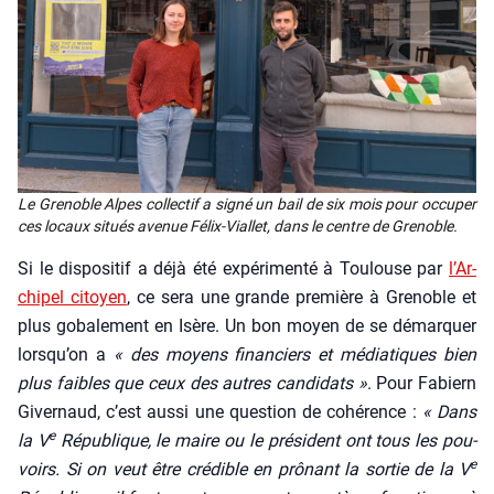
Le Gre­noble Alpes col­lec­tif a signé un bail de six mois pour occu­per
ces locaux situés ave­nue Félix-Vial­let, dans le centre de Gre­noble.
Si le dis­po­si­tif a déjà été expé­ri­men­té à Tou­louse par
l’Ar­
chi­pel citoyen
, ce sera une grande pre­mière à Gre­noble et
plus goba­le­ment en Isère. Un bon moyen de se démar­quer
lors­qu’on a
« des moyens finan­ciers et média­tiques bien
plus faibles que ceux des autres can­di­dats »
. Pour Fabiern
Giver­naud, c’est aus­si une ques­tion de cohé­rence :
« Dans
e
la V
Répu­blique, le maire ou le pré­sident ont tous les pou­
e
voirs. Si on veut être cré­dible en prô­nant la sor­tie de la V