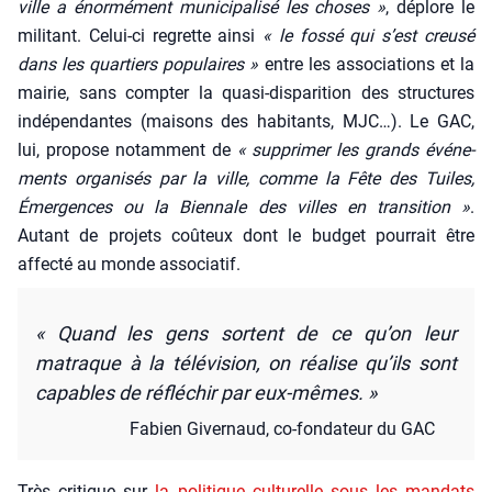
ville a énor­mé­ment muni­ci­pa­li­sé les choses »
, déplore le
mili­tant. Celui-ci regrette ain­si
« le fos­sé qui s’est creu­sé
dans les quar­tiers popu­laires »
entre les asso­cia­tions et la
mai­rie, sans comp­ter la qua­si-dis­pa­ri­tion des struc­tures
indé­pen­dantes (mai­sons des habi­tants, MJC…). Le GAC,
lui, pro­pose notam­ment de
« sup­pri­mer les grands évé­ne­
ments orga­ni­sés par la ville, comme la Fête des Tuiles,
Émer­gences ou la Bien­nale des villes en tran­si­tion »
.
Autant de pro­jets coû­teux dont le bud­get pour­rait être
affec­té au monde asso­cia­tif.
«
Quand les gens sortent de ce qu’on leur
matraque à la télé­vi­sion, on réa­lise qu’ils sont
capables de réflé­chir par eux-mêmes. »
Fabien Giver­naud, co-fon­da­teur du GAC
Très cri­tique sur
la poli­tique cultu­relle sous les man­dats