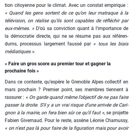
tion citoyenne pour le cli­mat. Avec un constat empi­rique :
« Quand les gens sortent de ce qu’on leur matraque à la
télé­vi­sion, on réa­lise qu’ils sont capables de réflé­chir par
eux-mêmes. »
D’où sa convic­tion quant à l’im­por­tance de
la démo­cra­tie directe, qui ne se résume pas aux réfé­ren­
dums, pro­ces­sus lar­ge­ment faus­sé par
« tous les biais
média­tiques »
.
« Faire un gros score au premier tour et gagner la
prochaine fois »
Dans ce contexte, qu’es­père le Gre­noble Alpes col­lec­tif en
mars pro­chain ? Pre­mier point, ses membres tiennent à
ras­su­rer :
« On garde quand même l’ob­jec­tif de ne pas faire
pas­ser la droite. S’il y a un vrai risque d’une arri­vée de Cari­
gnon à la mai­rie, on fera bien sûr ce qu’il faut »
, se pro­jette
Fabien Giver­naud. Pour le reste, assène Léo­nie Cha­mus­sy,
« on n’est pas là pour faire de la figu­ra­tion mais pour avoir