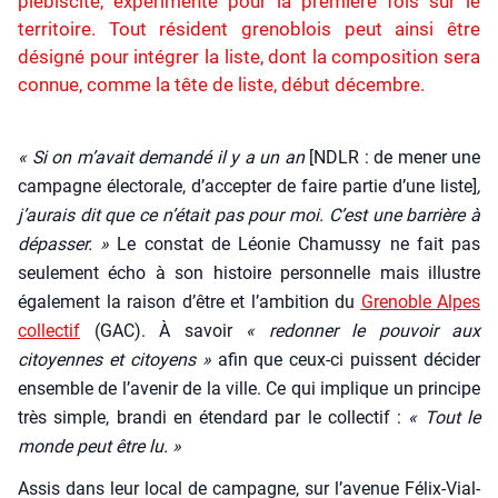
plébiscite, expérimenté pour la première fois sur le
territoire. Tout résident grenoblois peut ainsi être
désigné pour intégrer la liste, dont la composition sera
connue, comme la tête de liste, début décembre.
« Si on m’a­vait deman­dé il y a un an
[NDLR : de mener une
cam­pagne élec­to­rale, d’ac­cep­ter de faire par­tie d’une liste]
,
j’au­rais dit que ce n’é­tait pas pour moi. C’est une bar­rière à
dépas­ser. »
Le constat de Léo­nie Cha­mus­sy ne fait pas
seule­ment écho à son his­toire per­son­nelle mais illustre
éga­le­ment la rai­son d’être et l’am­bi­tion du
Gre­noble Alpes
col­lec­tif
(GAC). À savoir
« redon­ner le pou­voir aux
citoyennes et citoyens »
afin que ceux-ci puissent déci­der
ensemble de l’avenir de la ville. Ce qui implique un prin­cipe
très simple, bran­di en éten­dard par le col­lec­tif :
« Tout le
monde peut être lu. »
Assis dans leur local de cam­pagne, sur l’a­ve­nue Félix-Vial­