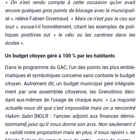
« On s’est ren­du compte à cette occa­sion qu’on avait
encore quelques gros points de blo­cage avec la muni­ci­pa­li­
té »
, relève Fabien Giver­naud.
« Mais ce n’est pas le cas sur
tout »
, avoue-t-il hon­nê­te­ment, citant les exemples de poli­
tiques posi­tives sur
« le vélo ou les can­tines dans les
écoles »
.
Un budget citoyen géré à 100 % par les habitants
Dans le pro­gramme du GAC, l’un des points les plus emblé­
ma­tiques et sym­bo­liques concerne sans conteste le bud­get
citoyen. Autre­ment dit, un bud­get muni­ci­pal géré inté­gra­le­
ment par une assem­blée citoyenne, les Gre­no­blois déci­
dant eux-mêmes de l’usage de chaque euro.
« La majo­ri­té
actuelle nous dit que c’est impos­sible mais on a ren­con­tré
Hakim Sabri
[NDLR : l’an­cien adjoint aux finances démis­
sion­naire]
pour qu’il nous donne son avis. Non seule­ment il
a vali­dé notre pro­po­si­tion mais en plus, il nous rejoint »
, se