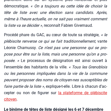
démo­cra­tique.
« On a tou­jours eu cette idée de choi­sir la
tête de liste avec une élec­tion sans can­di­dats. Après,
même à l’heure actuelle, on ne sait pas vrai­ment com­ment
la liste va se déci­der »
, recon­naît Fabien Giver­naud.
Pro­cé­dé phare du GAC, au cœur de toute sa stra­té­gie,
« le
plé­bis­cite ren­verse ce qui se fait tra­di­tion­nel­le­ment
, vante
Léo­nie Cha­mus­sy.
Ce n’est pas une per­sonne qui se pro­
pose pour être sur la liste, mais une per­sonne qu’on a pro­
po­sée. »
Le pro­ces­sus de dési­gna­tion est ain­si ouvert à
l’en­semble des habi­tants de la ville.
« Tous les Gre­no­blois
ou les per­sonnes impli­quées dans la vie de la com­mune
peuvent pro­po­ser des noms de citoyen-nes sus­cep­tibles de
faire par­tie de la liste »
, explique-t-elle. Libre à cha­cun d’ac­
cep­ter ou non de figu­rer sur
la pla­te­forme de plé­bis­cite
citoyen
.
Le binôme de têtes de liste désigné les 6 et 7 décembre