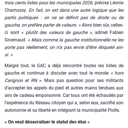
trois cents listes pour les muni­ci­pales 2026
, pré­cise Léo­nie
Cha­mus­sy.
En fait, on est dans une autre logique que les
par­tis poli­tiques : on ne se défi­nit pas de droite ou de
gauche, on pré­fère par­ler de valeurs. »
Alors bien sûr, celles-
ci sont
« plu­tôt des valeurs de gauche »
, admet Fabien
Giver­naud.
« Mais comme la gauche ins­ti­tu­tion­nelle ne les
porte pas réel­le­ment, on n’a pas envie d’être éti­que­té ain­
si. »
Mal­gré tout, le GAC a déjà ren­con­tré toutes les listes de
gauche et conti­nue à dis­cu­ter avec tout le monde
« hors
Cari­gnon et RN »
. Mais pas ques­tion pour ses mili­tants
d’ac­cep­ter les appels du pied et autres mains ten­dues aux
airs de cadeau empoi­son­né. Car tous ont été échau­dés par
l’ex­pé­rience du Réseau citoyen qui a, selon eux, sacri­fié son
auto­no­mie et sa liber­té en inté­grant la muni­ci­pa­li­té Piolle.
« On veut désacraliser le statut des élus »