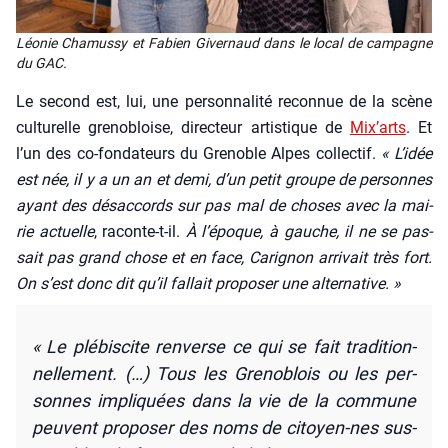
Léo­nie Cha­mus­sy et Fabien Giver­naud dans le local de cam­pagne
du GAC.
Le second est, lui, une per­son­na­li­té recon­nue de la scène
cultu­relle gre­no­bloise, direc­teur artis­tique de
Mix’arts
. Et
l’un des co-fon­da­teurs du Gre­noble Alpes col­lec­tif.
« L’i­dée
est née, il y a un an et demi, d’un petit groupe de per­sonnes
ayant des désac­cords sur pas mal de choses avec la mai­
rie actuelle
, raconte-t-il.
À l’é­poque, à gauche, il ne se pas­
sait pas grand chose et en face, Cari­gnon arri­vait très fort.
On s’est donc dit qu’il fal­lait pro­po­ser une alter­na­tive. »
« Le plé­bis­cite ren­verse ce qui se fait tra­di­tion­
nel­le­ment
. (…) T
ous les Gre­no­blois ou les per­
sonnes impli­quées dans la vie de la com­mune
peuvent pro­po­ser des noms de citoyen-nes sus­