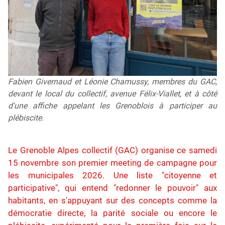
Fabien Givernaud et Léonie Chamussy, membres du GAC,
devant le local du collectif, avenue Félix-Viallet, et à côté
d'une affiche appelant les Grenoblois à participer au
plébiscite.
Le Grenoble Alpes collectif (GAC) organise ce samedi
15 novembre son premier meeting de campagne pour
les municipales 2026. Une liste "citoyenne et
participative", qui entend "redonner le pouvoir" aux
habitants, en s'appuyant sur des concepts comme la
démocratie directe, la parité sociale ou encore le