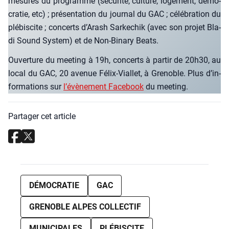
mesures du pro­gramme (sécu­ri­té, culture, loge­ment, démo­
cra­tie, etc) ; pré­sen­ta­tion du jour­nal du GAC ; célé­bra­tion du
plé­bis­cite ; concerts d’A­rash Sar­ke­chik (avec son pro­jet Bla­
di Sound Sys­tem) et de Non-Bina­ry Beats.
Ouver­ture du mee­ting à 19h, concerts à par­tir de 20h30, au
local du GAC, 20 ave­nue Félix-Vial­let, à Gre­noble. Plus d’in­
for­ma­tions sur
l’é­vè­ne­ment Face­book
du mee­ting.
Partager cet article
DÉMOCRATIE
GAC
GRENOBLE ALPES COLLECTIF
MUNICIPALES
PLÉBISCITE