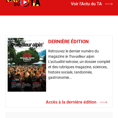
Voir l’Actu du TA
DERNIÈRE ÉDITION
Retrouvez le dernier numéro du
magazine
le Travailleur alpin
.
L’actualité iséroise, un dossier complet
et des rubriques magazine, sciences,
histoire sociale, randonnée,
gastronomie...
Accès à la dernière édition