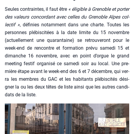
Seules contraintes, il faut être
« éli­gible à Gre­noble et por­ter
des valeurs concor­dant avec celles du Gre­noble Alpes col­
lec­tif »
, défi­nies notam­ment dans une charte. Toutes les
per­sonnes plé­bis­ci­tées à la date limite du 15 novembre
(actuel­le­ment une qua­ran­taine) se retrou­ve­ront pour le
week-end de ren­contre et for­ma­tion pré­vu same­di 15 et
dimanche 16 novembre, avec en point d’orgue le grand
mee­ting fes­tif orga­ni­sé ce same­di soir au local. Une pre­
mière étape avant le week-end des 6 et 7 décembre, qui ver­
ra les membres du GAC et les habi­tants plé­bis­ci­tés dési­
gner la ou les deux têtes de liste ain­si que les autres can­di­
dats de la liste.