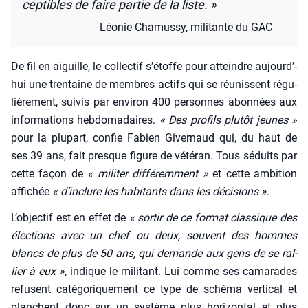
cep­tibles de faire par­tie de la liste. »
Léo­nie Cha­mus­sy, mili­tante du GAC
De fil en aiguille, le col­lec­tif s’é­toffe pour atteindre aujourd’­
hui une tren­taine de membres actifs qui se réunissent régu­
liè­re­ment, sui­vis par envi­ron 400 per­sonnes abon­nées aux
infor­ma­tions heb­do­ma­daires.
« Des pro­fils plu­tôt jeunes »
pour la plu­part, confie Fabien Giver­naud qui, du haut de
ses 39 ans, fait presque figure de vété­ran. Tous séduits par
cette façon de
« mili­ter dif­fé­rem­ment »
et cette ambi­tion
affi­chée
« d’in­clure les habi­tants dans les déci­sions »
.
L’ob­jec­tif est en effet de
« sor­tir de ce for­mat clas­sique des
élec­tions avec un chef ou deux, sou­vent des hommes
blancs de plus de 50 ans, qui demande aux gens de se ral­
lier à eux »
, indique le mili­tant. Lui comme ses cama­rades
refusent caté­go­ri­que­ment ce type de sché­ma ver­ti­cal et
planchent donc sur un sys­tème plus hori­zon­tal et plus