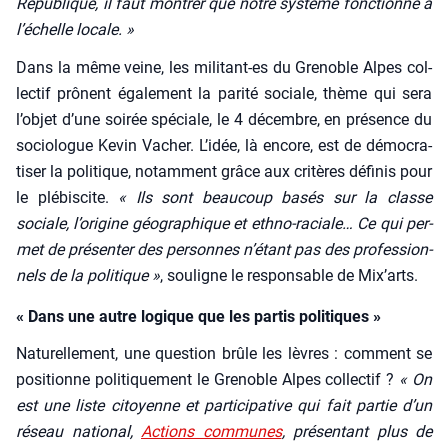
Répu­blique, il faut mon­trer que notre sys­tème fonc­tionne à
l’é­chelle locale. »
Dans la même veine, les mili­tant-es du Gre­noble Alpes col­
lec­tif prônent éga­le­ment la pari­té sociale, thème qui sera
l’ob­jet d’une soi­rée spé­ciale, le 4 décembre, en pré­sence du
socio­logue Kevin Vacher. L’i­dée, là encore, est de démo­cra­
ti­ser la poli­tique, notam­ment grâce aux cri­tères défi­nis pour
le plé­bis­cite.
« Ils sont beau­coup basés sur la classe
sociale, l’o­ri­gine géo­gra­phique et eth­no-raciale… Ce qui per­
met de pré­sen­ter des per­sonnes n’é­tant pas des pro­fes­sion­
nels de la poli­tique »
, sou­ligne le res­pon­sable de Mix’arts.
« Dans une autre logique que les partis politiques »
Natu­rel­le­ment, une ques­tion brûle les lèvres : com­ment se
posi­tionne poli­ti­que­ment le Gre­noble Alpes col­lec­tif ?
« On
est une liste citoyenne et par­ti­ci­pa­tive qui fait par­tie d’un
réseau natio­nal,
Actions com­munes
, pré­sen­tant plus de