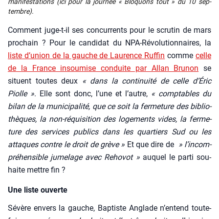
mani­fes­ta­tions (ici pour la jour­née « Blo­quons tout » du 10 sep­
tembre).
Com­ment juge-t-il ses concur­rents pour le scru­tin de mars
pro­chain ? Pour le can­di­dat du NPA-Révo­lu­tion­naires, la
liste d’u­nion de la gauche de Lau­rence Ruf­fin
comme
celle
de la France insou­mise conduite par Allan Bru­non
se
situent toutes deux
« dans la conti­nui­té de celle d’É­ric
Piolle »
. Elle sont donc, l’une et l’autre,
« comp­tables du
bilan de la muni­ci­pa­li­té, que ce soit la fer­me­ture des biblio­
thèques, la non-réqui­si­tion des loge­ments vides, la fer­me­
ture des ser­vices publics dans les quar­tiers Sud ou les
attaques contre le droit de grève »
Et que dire de
» l’in­com­
pré­hen­sible jume­lage avec Reho­vot »
auquel le par­ti sou­
haite mettre fin ?
Une liste ouverte
Sévère envers la gauche, Bap­tiste Anglade n’en­tend tou­te­