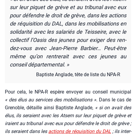
sur leur piquet de grève et au tri­bu­nal avec eux
pour défendre le droit de grève, dans les actions
de réqui­si­tion du DAL, dans les mobi­li­sa­tions en
soli­da­ri­té avec les sala­riés de Teis­seire, avec le
col­lec­tif l’Oa­sis des jeunes pour exi­ger des ren­
dez-vous avec Jean-Pierre Bar­bier… Peut-être
même qu’on ren­tre­rait avec ces jeunes au
conseil dépar­te­men­tal. »
Bap­tiste Anglade, tête de liste du NPA‑R
Pour cela, le NPA‑R espère envoyer au conseil muni­ci­pal
« des élus au ser­vices des mobi­li­sa­tions »
. Dans le cas de
Gre­noble, détaille ain­si Bap­tiste Anglade,
« si on avait des
élus, ils seraient avec les Atsem sur leur piquet de grève et
iraient au tri­bu­nal avec eux pour défendre le droit de grève ;
ils seraient dans les
actions de réqui­si­tion du DAL
; ils inter­