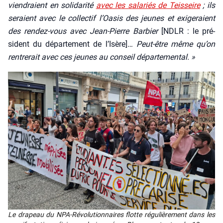
vien­draient en soli­da­ri­té
avec les sala­riés de Teis­seire
; ils
seraient avec le col­lec­tif l’Oa­sis des jeunes et exi­ge­raient
des ren­dez-vous avec Jean-Pierre Bar­bier
[NDLR : le pré­
sident du dépar­te­ment de l’I­sère]
… Peut-être même qu’on
ren­tre­rait avec ces jeunes au conseil dépar­te­men­tal. »
Le dra­peau du NPA-Révo­lu­tion­naires flotte régu­liè­re­ment dans les