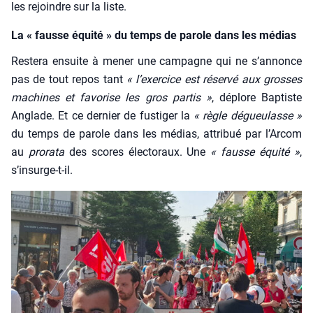
les rejoindre sur la liste.
La « fausse équité » du temps de parole dans les médias
Res­te­ra ensuite à mener une cam­pagne qui ne s’an­nonce
pas de tout repos tant
« l’exer­cice est réser­vé aux grosses
machines et favo­rise les gros par­tis »
, déplore Bap­tiste
Anglade. Et ce der­nier de fus­ti­ger la
« règle dégueu­lasse »
du temps de parole dans les médias, attri­bué par l’Ar­com
au
pro­ra­ta
des scores élec­to­raux. Une
« fausse équi­té »
,
s’in­surge-t-il.