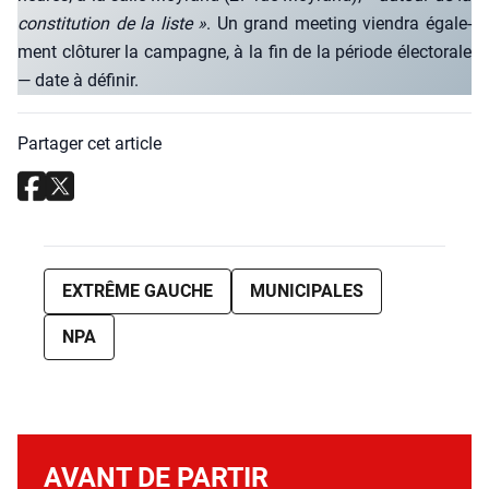
consti­tu­tion de la liste »
. Un grand mee­ting vien­dra éga­le­
ment clô­tu­rer la cam­pagne, à la fin de la période élec­to­rale
— date à défi­nir.
Partager cet article
EXTRÊME GAUCHE
MUNICIPALES
NPA
AVANT DE PARTIR