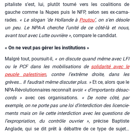
pi­ta­liste s’est, lui, plu­tôt tour­né vers les coa­li­tions de
gauche comme la Nupes puis le NFP, selon ses ex-cama­
rades.
« Le slo­gan ‘de Hol­lande à
Pou­tou
’, on s’en désole
un peu
.
Le NPA‑A cherche l’u­ni­té de ce côté-là et nous,
avant tout avec Lutte ouvrière »
, com­pare le can­di­dat.
« On ne veut pas gérer les institutions »
Mal­gré tout, pour­suit-il,
« on dis­cute quand même avec LFI
ou le PCF dans les mobi­li­sa­tions de
soli­da­ri­té avec le
peuple pales­ti­nien
, contre l’ex­trême droite, dans les
grèves… Il fau­drait même dis­cu­ter plus. »
Et ce, alors que le
NPA-Révo­lu­tion­naires recon­naît avoir
« d’im­por­tants désac­
cords »
avec ces orga­ni­sa­tions.
« De notre côté, par
exemple, on ne porte pas une loi d’in­ter­dic­tion des licen­cie­
ments mais on lie cette inter­dic­tion avec les ques­tions de
l’ex­pro­pria­tion, du contrôle ouvrier »
, pré­cise Bap­tiste
Anglade, qui se dit prêt à débattre de ce type de sujet…