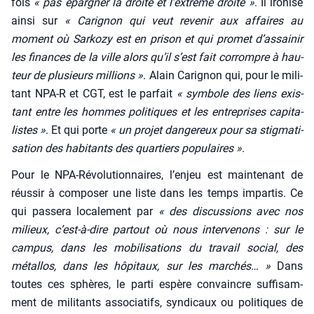
fois
« pas épar­gner la droite et l’ex­trême droite »
. Il iro­nise
ain­si sur
« Cari­gnon qui veut reve­nir aux affaires au
moment où Sar­ko­zy est en pri­son et qui pro­met d’as­sai­nir
les finances de la ville alors qu’il s’est fait cor­rompre à hau­
teur de plu­sieurs mil­lions »
. Alain Cari­gnon qui, pour le mili­
tant NPA‑R et CGT, est le par­fait
« sym­bole des liens exis­
tant entre les hommes poli­tiques et les entre­prises capi­ta­
listes »
. Et qui porte
« un pro­jet dan­ge­reux pour sa stig­ma­ti­
sa­tion des habi­tants des quar­tiers popu­laires »
.
Pour le NPA-Révo­lu­tion­naires, l’en­jeu est main­te­nant de
réus­sir à com­po­ser une liste dans les temps impar­tis. Ce
qui pas­se­ra loca­le­ment par
« des dis­cus­sions avec nos
milieux, c’est-à-dire par­tout où nous inter­ve­nons : sur le
cam­pus, dans les mobi­li­sa­tions du tra­vail social, des
métal­los, dans les hôpi­taux, sur les mar­chés… »
Dans
toutes ces sphères, le par­ti espère convaincre suf­fi­sam­
ment de mili­tants asso­cia­tifs, syn­di­caux ou poli­tiques de