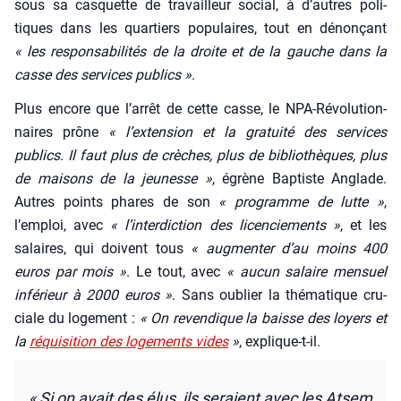
sous sa cas­quette de tra­vailleur social, à d’autres poli­
tiques dans les quar­tiers popu­laires, tout en dénon­çant
« les res­pon­sa­bi­li­tés de la droite et de la gauche dans la
casse des ser­vices publics »
.
Plus encore que l’ar­rêt de cette casse, le NPA-Révo­lu­tion­
naires prône
« l’ex­ten­sion et la gra­tui­té des ser­vices
publics. Il faut plus de crèches, plus de biblio­thèques, plus
de mai­sons de la jeu­nesse »
, égrène Bap­tiste Anglade.
Autres points phares de son
« pro­gramme de lutte »
,
l’emploi, avec
« l’in­ter­dic­tion des licen­cie­ments »
, et les
salaires, qui doivent tous
« aug­men­ter d’au moins 400
euros par mois »
. Le tout, avec
« aucun salaire men­suel
infé­rieur à 2000 euros »
. Sans oublier la thé­ma­tique cru­
ciale du loge­ment :
« On reven­dique la baisse des loyers et
la
réqui­si­tion des loge­ments vides
»
, explique-t-il.
« Si on avait des élus, ils seraient avec les Atsem