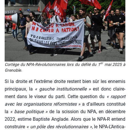
er
Cor­tège du NPA-Révo­lu­tion­naires lors du défi­lé du 1
mai 2025 à
Gre­noble.
Si la droite et l’ex­trême droite res­tent bien sûr les enne­mis
prin­ci­paux, la
« gauche ins­ti­tu­tion­nelle »
est donc clai­re­
ment dans le viseur du par­ti. Cette ques­tion du
« rap­port
avec les orga­ni­sa­tions réfor­mistes »
a d’ailleurs consti­tué
la
« base poli­tique »
de la scis­sion du NPA, en décembre
2022, estime Bap­tiste Anglade. Alors que le NPA‑R entend
construire
« un pôle des révo­lu­tion­naires »
, le NPA-L’An­ti­ca­