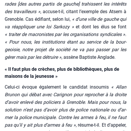
rades [des autres par­tis de gauche] tra­hissent les inté­rêts
des tra­vailleurs »
, accuse-t-il, citant l’exemple des Atsem à
Gre­noble. Cas édi­fiant, selon lui,
« d’une ville de gauche qui
va réap­pli­quer une loi Sar­ko­zy »
et dont les élus se font
« trai­ter de macro­nistes par les orga­ni­sa­tions syn­di­cales »
.
« Pour nous, les ins­ti­tu­tions étant au ser­vice de la bour­
geoi­sie, notre pro­jet de socié­té ne va pas pas­ser par les
gérer mais par les détruire »
, assène Bap­tiste Anglade.
« Il faut plus de crèches, plus de bibliothèques, plus de
maisons de la jeunesse »
Celui-ci évoque éga­le­ment le can­di­dat insou­mis
« Allan
Bru­non qui débat avec Cari­gnon pour repro­cher à la droite
d’a­voir enle­vé des poli­ciers à Gre­noble. Mais pour nous, la
solu­tion n’est pas d’a­voir plus de police natio­nale ou d’ar­
mer la police muni­ci­pale. Contre les armes à feu, il ne faut
pas qu’il y ait plus d’armes à feu »
, résume-t-il. Et d’ap­pe­ler,