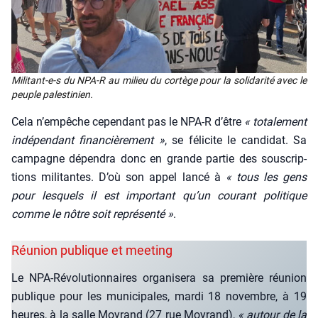
Mili­tant-e‑s du NPA‑R au milieu du cor­tège pour la soli­da­ri­té avec le
peuple pales­ti­nien.
Cela n’empêche cepen­dant pas le NPA‑R d’être
« tota­le­ment
indé­pen­dant finan­ciè­re­ment »
, se féli­cite le can­di­dat. Sa
cam­pagne dépen­dra donc en grande par­tie des sous­crip­
tions mili­tantes. D’où son appel lan­cé à
« tous les gens
pour les­quels il est impor­tant qu’un cou­rant poli­tique
comme le nôtre soit repré­sen­té »
.
Réunion publique et meeting
Le NPA-Révo­lu­tion­naires orga­ni­se­ra sa pre­mière réunion
publique pour les muni­ci­pales, mar­di 18 novembre, à 19
heures, à la salle Moy­rand (27 rue Moy­rand),
« autour de la