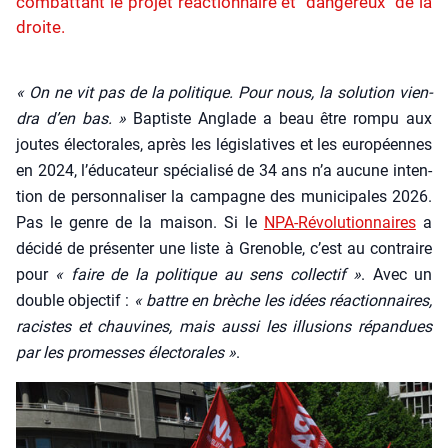
combattant le projet réactionnaire et "dangereux" de la
droite.
« On ne vit pas de la poli­tique. Pour nous, la solu­tion vien­
dra d’en bas. »
Bap­tiste Anglade a beau être rom­pu aux
joutes élec­to­rales, après les légis­la­tives et les euro­péennes
en 2024, l’é­du­ca­teur spé­cia­li­sé de 34 ans n’a aucune inten­
tion de per­son­na­li­ser la cam­pagne des muni­ci­pales 2026.
Pas le genre de la mai­son. Si le
NPA-Révo­lu­tion­naires
a
déci­dé de pré­sen­ter une liste à Gre­noble, c’est au contraire
pour
« faire de la poli­tique au sens col­lec­tif »
. Avec un
double objec­tif :
« battre en brèche les idées réac­tion­naires,
racistes et chau­vines, mais aus­si les illu­sions répan­dues
par les pro­messes élec­to­rales »
.