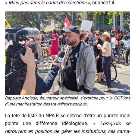
« Mais pas dans le cadre des élec­tions »
, nuance-t-il.
Bap­tiste Anglade, édu­ca­teur spé­cia­li­sé, s’ex­prime pour la CGT lors
d’une mani­fes­ta­tion des tra­vailleurs sociaux.
La tête de liste du NPA‑R se défend d’être un puriste mais
pointe une dif­fé­rence idéo­lo­gique.
« Lors­qu’ils se
retrouvent en posi­tion de gérer les ins­ti­tu­tions, ces cama­