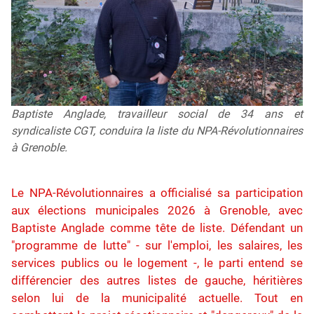
Baptiste Anglade, travailleur social de 34 ans et
syndicaliste CGT, conduira la liste du NPA-Révolutionnaires
à Grenoble.
Le NPA-Révolutionnaires a officialisé sa participation
aux élections municipales 2026 à Grenoble, avec
Baptiste Anglade comme tête de liste. Défendant un
"programme de lutte" - sur l'emploi, les salaires, les
services publics ou le logement -, le parti entend se
différencier des autres listes de gauche, héritières
selon lui de la municipalité actuelle. Tout en