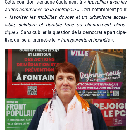
Cette coa­li­tion s’en­gage éga­le­ment à
« [tra­vailler] avec les
autres com­munes de la métro­pole »
. Ceci notam­ment pour
« favo­ri­ser les mobi­li­tés douces et un urba­nisme acces­
sible, soli­daire et durable face au chan­ge­ment cli­ma­
tique »
. Sans oublier la ques­tion de la démo­cra­tie par­ti­ci­pa­
tive, qui sera, pro­met-elle,
« trans­pa­rente et hon­nête »
.