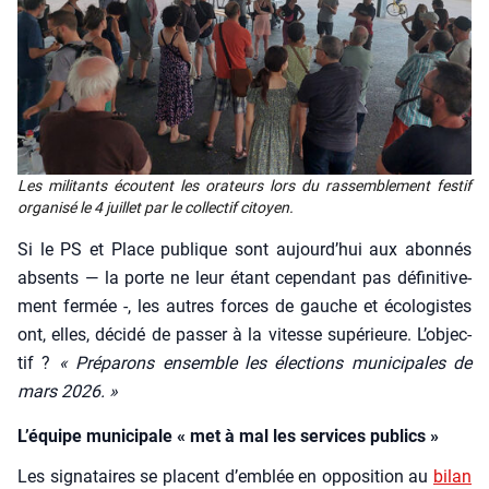
Les mili­tants écoutent les ora­teurs lors du ras­sem­ble­ment fes­tif
orga­ni­sé le 4 juillet par le col­lec­tif citoyen.
Si le PS et Place publique sont aujourd’­hui aux abon­nés
absents — la porte ne leur étant cepen­dant pas défi­ni­ti­ve­
ment fer­mée -, les autres forces de gauche et éco­lo­gistes
ont, elles, déci­dé de pas­ser à la vitesse supé­rieure. L’ob­jec­
tif ?
« Pré­pa­rons ensemble les élec­tions muni­ci­pales de
mars 2026. »
L’équipe municipale « met à mal les services publics »
Les signa­taires se placent d’emblée en oppo­si­tion au
bilan