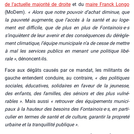
de l’ac­tuelle majo­ri­té de droite
et du
maire Franck Lon­go
(MoDem).
« Alors que notre pou­voir d’achat dimi­nue, que
la pau­vre­té aug­mente, que l’accès à la san­té et au loge­
ment est dif­fi­cile, que de plus en plus de Fontainois·e·s
s’inquiètent de leur ave­nir et des consé­quences du dérè­gle­
ment cli­ma­tique, l’équipe muni­ci­pale n’a de cesse de mettre
à mal les ser­vices publics en menant une poli­tique libé­
rale »
, dénoncent-ils.
Face aux dégâts cau­sés par ce man­dat, les mili­tants de
gauche entendent conduire, au contraire,
« des poli­tiques
sociales, édu­ca­tives, soli­daires en faveur de la jeu­nesse,
des enfants, des familles, des séniors et des plus vul­né­
rables »
. Mais aus­si
« retrou­ver des équi­pe­ments muni­ci­
paux à la hau­teur des besoins des Fontainois·e·s, en par­ti­
cu­lier en termes de san­té et de culture, garan­tir la pro­pre­té
urbaine et la tran­quilli­té publique »
.