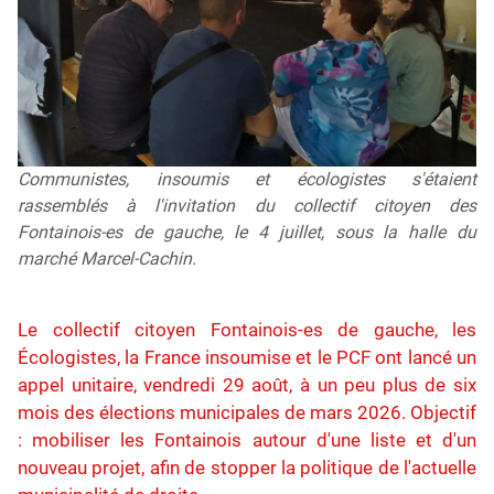
Communistes, insoumis et écologistes s'étaient
rassemblés à l'invitation du collectif citoyen des
Fontainois-es de gauche, le 4 juillet, sous la halle du
marché Marcel-Cachin.
Le collectif citoyen Fontainois-es de gauche, les
Écologistes, la France insoumise et le PCF ont lancé un
appel unitaire, vendredi 29 août, à un peu plus de six
mois des élections municipales de mars 2026. Objectif
: mobiliser les Fontainois autour d'une liste et d'un
nouveau projet, afin de stopper la politique de l'actuelle