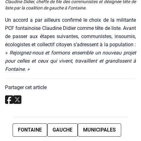
Clau­dine Didier, cheffe de file des com­mu­nistes et dési­gnée tête de
liste par la coa­li­tion de gauche à Fon­taine.
Un accord a par ailleurs confir­mé le choix de la mili­tante
PCF fon­tai­noise Clau­dine Didier comme tête de liste. Avant
de pas­ser aux étapes sui­vantes, com­mu­nistes, insou­mis,
éco­lo­gistes et col­lec­tif citoyen s’a­dressent à la popu­la­tion :
« Rejoi­gnez-nous et for­mons ensemble un nou­veau pro­jet
pour celles et ceux qui vivent, tra­vaillent et gran­dissent à
Fon­taine. »
Partager cet article
FONTAINE
GAUCHE
MUNICIPALES