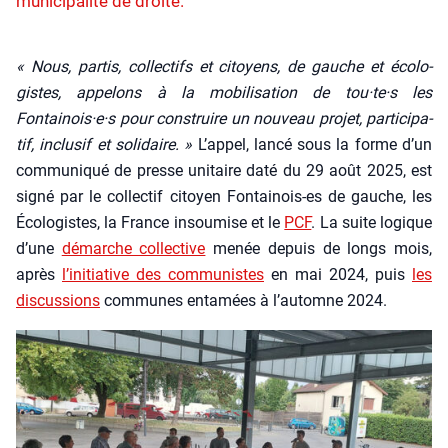
municipalité de droite.
« Nous, par­tis, col­lec­tifs et citoyens, de gauche et éco­lo­
gistes, appe­lons à la mobi­li­sa­tion de tou·te·s les
Fontainois·e·s pour construire un nou­veau pro­jet, par­ti­ci­pa­
tif, inclu­sif et soli­daire. »
L’ap­pel, lan­cé sous la forme d’un
com­mu­ni­qué de presse uni­taire daté du 29 août 2025, est
signé par le col­lec­tif citoyen Fon­tai­nois-es de gauche, les
Éco­lo­gistes, la France insou­mise et le
PCF
. La suite logique
d’une
démarche col­lec­tive
menée depuis de longs mois,
après
l’i­ni­tia­tive des com­mu­nistes
en mai 2024, puis
les
dis­cus­sions
com­munes enta­mées à l’au­tomne 2024.