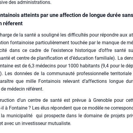
ive des admi­nis­tra­tions.
ontainois atteints par une affection de longue durée san
 réferent
harge de la san­té a sou­li­gné les dif­fi­cul­tés pour répondre aux a
­tion fon­tai­noise par­ti­cu­liè­re­ment tou­chée par le manque de mé
i­ci­té dans ce cadre de l’existence his­to­rique d’offre san­té su
n­té et centre de pla­ni­fi­ca­tion et d’éducation fami­liale). La den­
n­taine est de 6,3 méde­cins pour 1000 habi­tants (9,4 pour le dép
). Les don­nées de la com­mu­nau­té pro­fes­sion­nelle ter­ri­to­riale
­raître que mille Fon­tai­nois rele­vant d’affections longue du
 de méde­cin réfé­rent.
ruc­tion d’un centre de san­té est pré­vue à Gre­noble pour cet
-il à Fon­taine ? Les élus répondent que ce modèle ne cor­res­po
la muni­ci­pa­li­té qui pros­pecte dans le domaine de pro­jets pri­
et avec un inves­tis­seur mutua­liste.