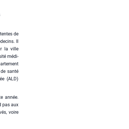
s
ttentes de
de­cins. Il
r la ville
si­té médi­
ar­te­ment
 de san­té
rée (ALD)
te année.
nd pas aux
vés, voire