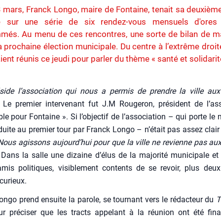
 mars, Franck Longo, maire de Fontaine, tenait sa deuxièm
e sur une série de six rendez-vous mensuels d'ores
més. Au menu de ces rencontres, une sorte de bilan de m
a prochaine élection municipale. Du centre à l’extrême droite
ient réunis ce jeudi pour parler du thème « santé et solidarit
­side l’association qui nous a per­mis de prendre la ville au
Le pre­mier inter­ve­nant fut J.M Rou­ge­ron, pré­sident de l’a
e pour Fon­taine ». Si l’objectif de l’association – qui porte le
duite au pre­mier tour par Franck Lon­go – n’était pas assez clair 
Nous agis­sons aujourd’hui pour que la ville ne revienne pas au
Dans la salle une dizaine d’élus de la majo­ri­té muni­ci­pale e
mis poli­tiques, visi­ble­ment contents de se revoir, plus deux
curieux.
n­go prend ensuite la parole, se tour­nant vers le rédac­teur du
T
 pré­ci­ser que les tracts appe­lant à la réunion ont été fina