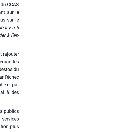
te du CCAS
ant sur le
lus sur le
é il y a 5
er à l’es­
 rajou­ter
 demandes
Res­tos du
ar l’échec
lle et par
pal à des
es publics
 ser­vices
­tion plus