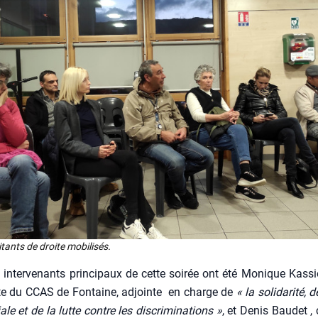
i­tants de droite mobi­li­sés.
inter­ve­nants prin­ci­paux de cette soi­rée ont été Monique Kas­sio­
nte du CCAS de Fon­taine, adjointe en charge de
« la soli­da­ri­té,
le et de la lutte contre les dis­cri­mi­na­tions »
, et Denis Bau­det , 