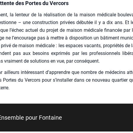
attente des Portes du Vercors
ent, la len­teur de la réa­li­sa­tion de la mai­son médi­cale bou­le­v
s­tionne – une construc­tion pri­vées débu­tée il y a dix ans. Et 
é que l’échec actuel du pro­jet de mai­son médi­cale finan­cée par l
ge ne l’encourage pas à mettre à dis­po­si­tion un bâti­ment muni­c
 pri­vé de mai­son médi­cale : les espaces vacants, pro­prié­tés de la
ondent pas aux besoins expri­més par les pro­fes­sion­nels libé­
as vrai­ment de solu­tions en vue, par consé­quent.
par ailleurs inté­res­sant d’apprendre que nombre de méde­cins at
es Portes du Ver­cors pour s’installer dans ce nou­veau quar­tier q
terre.
Ensemble pour Fon­taine