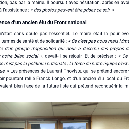
tion, pas par la mai­rie. Il pour­suit avec hési­ta­tion, après en av
 à l’assistance :
« des pho­tos peuvent être prises ce soir. »
ence d’un ancien élu du Front national
n’était sans doute pas l’essentiel. Le maire était là pour évo
termes de san­té et de soli­da­ri­té :
« Ce n’est pas nous mais Mme
nte d’un groupe d’opposition qui nous a décer­né des pro­pos de f
 notre bilan social »
, devait-il se réjouir. Et de pré­ci­ser :
« Ce
 n’est pas la poli­tique natio­nale ; la force de notre équipe c’est l
que. »
Les pré­sences de Laurent Tho­viste, qui se pré­tend encore s
ir pour­tant ral­lié Franck Lon­go, et d’un ancien élu local du Fr
­vaient bien l’axe de la future liste qui pré­tend recon­qué­rir la ma