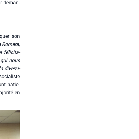
oir deman­
­quer son
 Rome­ra,
éli­ci­ta­
 qui nous
a diver­si­
ocia­liste
ont natio­
jo­ri­té en