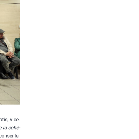
tis, vice-
 de la cohé­
conseiller