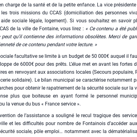
en charge de la san­té et de la petite enfance. La vice pré­si­den
it les trois mis­sions du CCAS (domi­ci­lia­tion des per­sonnes viv
ire, aide sociale légale, loge­ment). Si vous sou­hai­tez en savoir p
CAS de la ville de Fon­taine, vous lirez :
« Ce conte­nu a été publi
e peut qu’il contienne des infor­ma­tions obso­lètes. Mer­ci de gar­d
cien­ne­té de ce conte­nu pen­dant votre lec­ture. »
sociale facul­ta­tive se limite à un bud­get de 50 000€ auquel il faut
­loppe de 6000€ pour des prêts. L’élue met en avant les fortes
aires en ren­voyant aux asso­cia­tions locales (Secours popu­laire, 
ce­rie soli­daire). Le bilan muni­ci­pal se carac­té­rise notam­ment p
hes pour obte­nir le rapa­trie­ment de la sécu­ri­té sociale sur la vi
nse plus que boi­teuse en ayant for­mé le per­son­nel muni­ci­
ou la venue du bus « France ser­vice ».
­ven­tion de l’assistance a sou­li­gné le recul tra­gique des ser­vic
ille et les dif­fi­cul­tés pour nombre de Fon­tai­nois d’accéder aux
 sécu­ri­té sociale, pôle emploi… notam­ment avec la déma­té­ria­li­sa