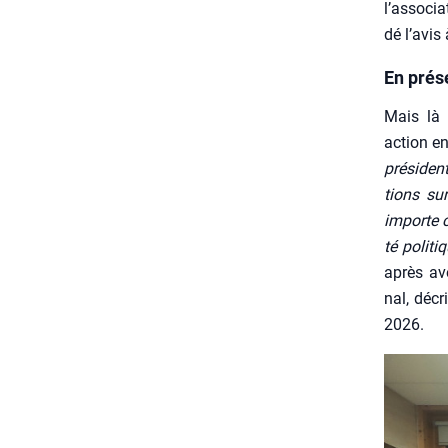
l’associa
dé l’avis
En prés
Mais là 
action en 
pré­si­de
tions sur
importe ce
té poli­ti
après avo
nal, décri
2026.