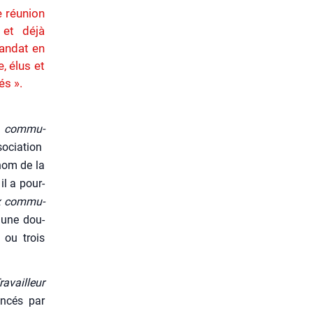
e réunion
 et déjà
andat en
, élus et
és ».
x com­mu­
ssociation
 nom de la
il a pour­
x com­mu­
t une dou­
 ou trois
ra­vailleur
n­cés par