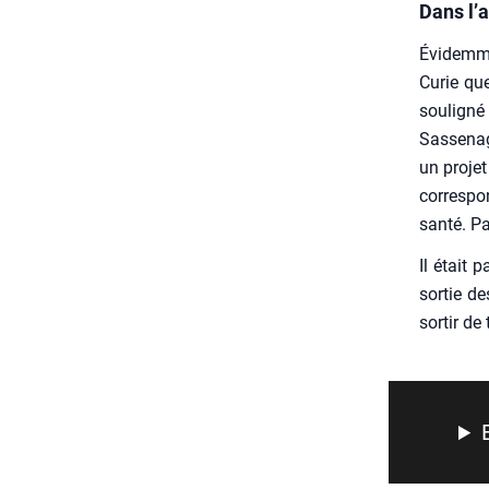
Dans l’
Évi­dem­m
Curie que
sou­li­gn
Sas­se­na
un pro­jet
cor­res­p
san­té. P
Il était 
sor­tie d
sor­tir de 