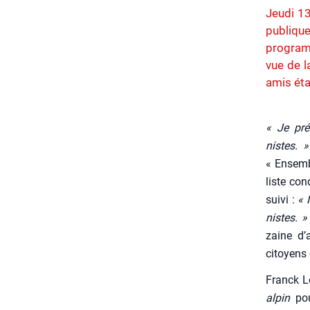
Jeudi 13
publiqu
program
vue de l
amis éta
« Je pré
nistes. »
« Ensembl
liste con
sui­vi :
« 
nistes. »
zaine d’a
citoyens 
Franck Lo
alpin
pour