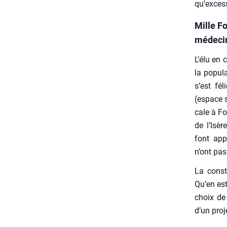
qu’excess
Mille F
médecin
L’élu en c
la popu­la
s’est fél
(espace sa
cale à Fo
de l’Isère
font appa
n’ont pas
La const
Qu’en est
choix de 
d’un pro­j