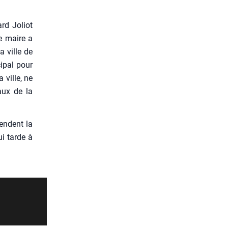
ard Joliot
le maire a
a ville de
i­pal pour
 ville, ne
raux de la
tendent la
ui tarde à