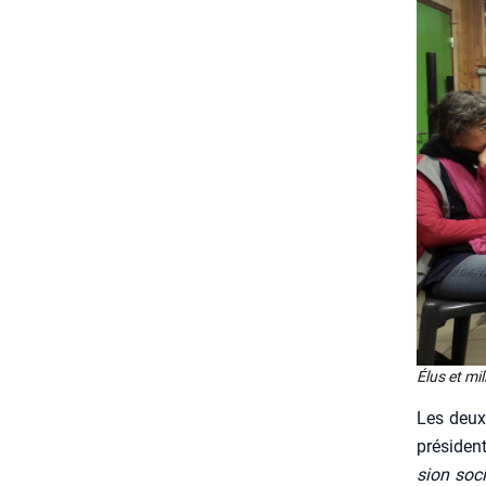
Élus et mil
Les deux 
pré­si­de
sion socia