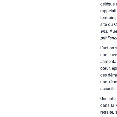
délé­gué 
rap­pe­la
ter­ri­to
site du C
ans. Il s
prit l’an­
L’action 
une enve
ali­men­t
cœur, épi­
des démarc
une répo
accueils 
Une inter
dans la v
retraite,