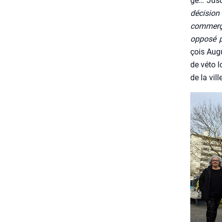
gé… Jus­q
déci­sion
com­mer­ç
oppo­sé p
çois Augu
de véto lo
de la vil