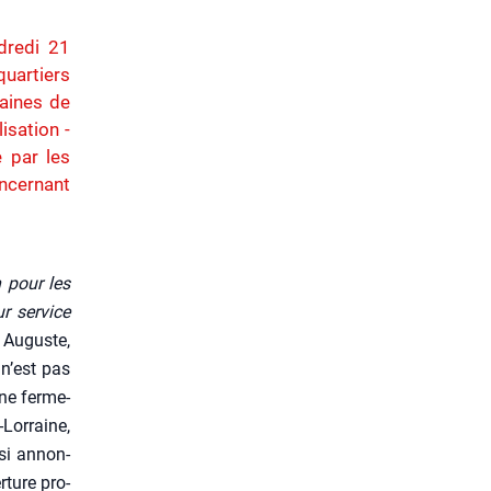
dredi 21
uartiers
baines de
isation -
e par les
oncernant
n pour les
r ser­vice
 Auguste,
s n’est pas
ne fer­me­
Lor­raine,
n­si annon­
­ture pro­