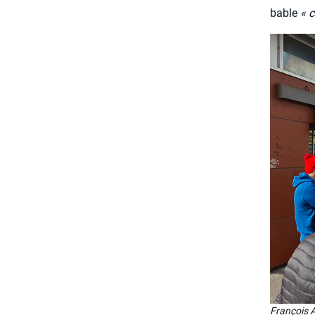
bable
« c
Fran­çois 