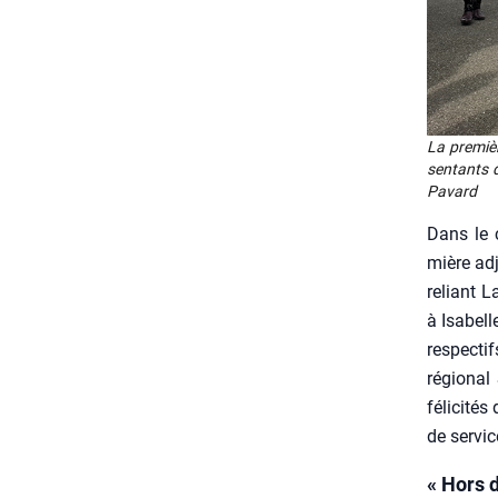
La pre­mièr
sen­tants 
Pavard
Dans le c
mière adjo
reliant L
à Isa­bel
res­pec­t
régio­nal
féli­ci­té
de ser­vi
« Hors d