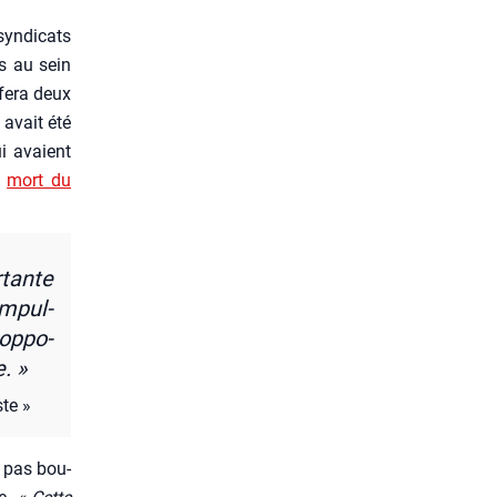
yn­di­cats
is au sein
 fera deux
 avait été
i avaient
a
mort du
­tante
m­pul­
 oppo­
. »
ste »
t pas bou­