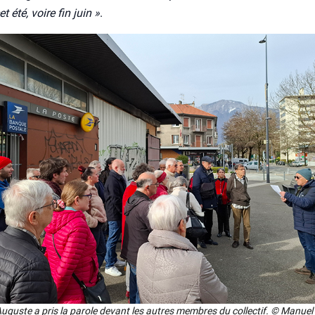
et été, voire fin juin »
.
Auguste a pris la parole devant les autres membres du col­lec­tif. © Manue