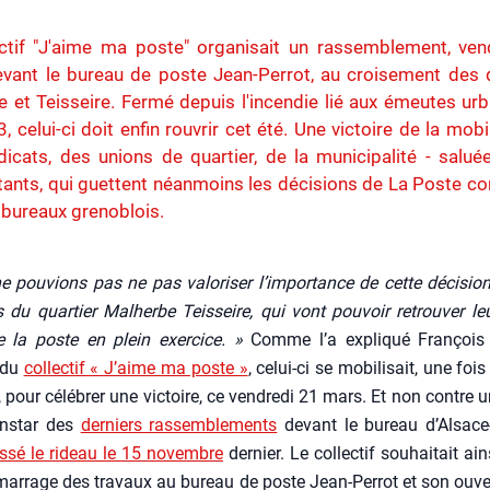
ectif "J'aime ma poste" organisait un rassemblement, ven
vant le bureau de poste Jean-Perrot, au croisement des q
 et Teisseire. Fermé depuis l'incendie lié aux émeutes ur
, celui-ci doit enfin rouvrir cet été. Une victoire de la mobil
icats, des unions de quartier, de la municipalité - salué
ants, qui guettent néanmoins les décisions de La Poste c
 bureaux grenoblois.
 pou­vions pas ne pas valo­ri­ser l’im­por­tance de cette déci­sio
s du quar­tier Mal­herbe Teis­seire, qui vont pou­voir retrou­ver leu
e la poste en plein exer­cice. »
Comme l’a expli­qué Fran­çois
 du
col­lec­tif « J’aime ma poste »
, celui-ci se mobi­li­sait, une foi
 pour célé­brer une vic­toire, ce ven­dre­di 21 mars. Et non contre u
’ins­tar des
der­niers ras­sem­ble­ments
devant le bureau d’Al­sace-
s­sé le rideau le 15 novembre
der­nier. Le col­lec­tif sou­hai­tait ai
mar­rage des tra­vaux au bureau de poste Jean-Per­rot et son ouver