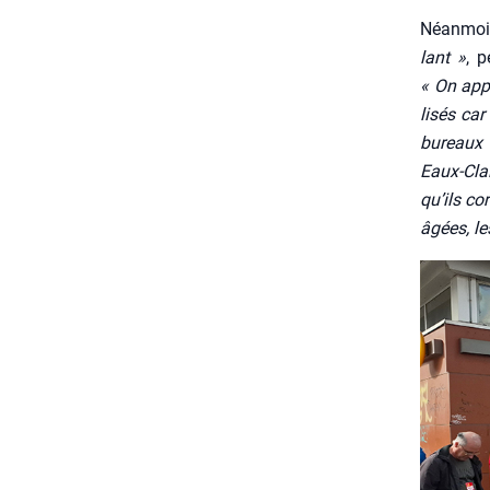
Néan­moin
lant »
, p
« On appe
li­sés ca
bureaux 
Eaux-Clai
qu’ils co
âgées, le