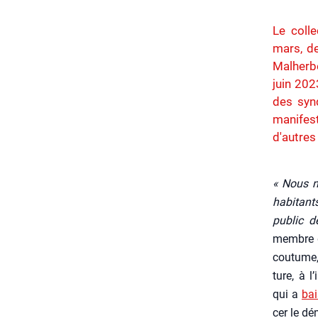
Le coll
mars, de
Malherbe
juin 2023
des synd
manifest
d'autres
« Nous ne
habi­tant
public d
membre
cou­tume,
ture, à l
qui a
bai
cer le dé