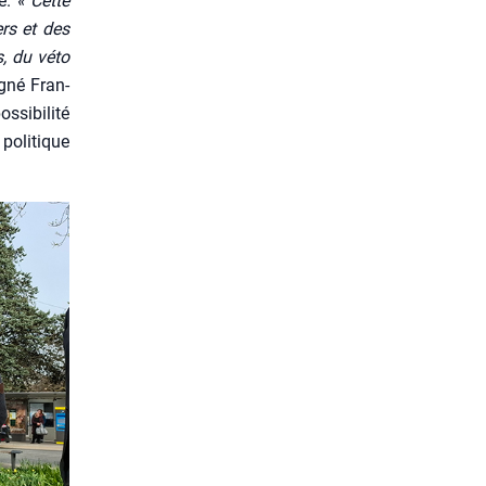
re.
« Cette
rs et des
s, du véto
i­gné Fran­
i­bi­li­té
poli­tique