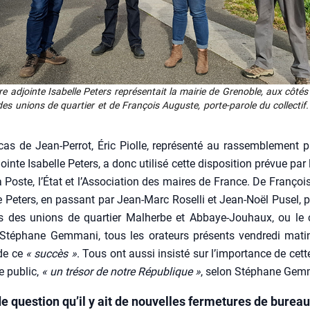
e adjointe Isa­belle Peters repré­sen­tait la mai­rie de Gre­noble, aux côtés
des unions de quar­tier et de Fran­çois Auguste, porte-parole du col­lec­ti
as de Jean-Per­rot, Éric Piolle, repré­sen­té au ras­sem­ble­ment p
inte Isa­belle Peters, a donc uti­li­sé cette dis­po­si­tion pré­vue par
a Poste, l’É­tat et l’As­so­cia­tion des maires de France. De Fran­ço
le Peters, en pas­sant par Jean-Marc Rosel­li et Jean-Noël Pusel, pr
ifs des unions de quar­tier Mal­herbe et Abbaye-Jou­haux, ou le 
 Sté­phane Gem­ma­ni, tous les ora­teurs pré­sents ven­dre­di mat
s de ce
« suc­cès »
. Tous ont aus­si insis­té sur l’im­por­tance de cet
ce public,
« un tré­sor de notre Répu­blique »
, selon Sté­phane Gem­
e question qu’il y ait de nouvelles fermetures de bureau