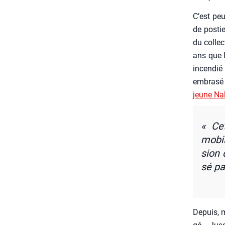
C’est peu
de pos­ti
du col­le
ans que l
incen­dié
embra­sé 
jeune Na
« Cet
mobi­
sion 
sé pa
Depuis, m