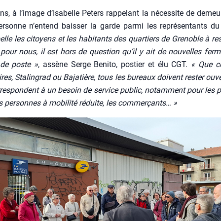
s, à l’i­mage d’I­sa­belle Peters rap­pe­lant la néces­site de demeu
er­sonne n’en­tend bais­ser la garde par­mi les repré­sen­tants du co
lle les citoyens et les habi­tants des quar­tiers de Gre­noble à res
r pour nous, il est hors de ques­tion qu’il y ait de nou­velles fer­m
de poste »
, assène Serge Beni­to, pos­tier et élu CGT.
« Que ce
res, Sta­lin­grad ou Baja­tière, tous les bureaux doivent res­ter ouv
r­res­pondent à un besoin de ser­vice public, notam­ment pour les 
s per­sonnes à mobi­li­té réduite, les com­mer­çants… »