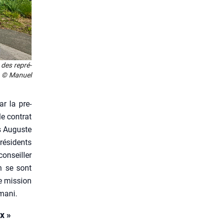
 des repré­
f. © Manuel
ar la pre­
 le contrat
is Auguste
é­si­dents
conseiller
in se sont
te mis­sion
ma­ni.
x »