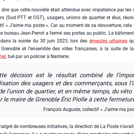
 dire que cette nou­velle était atten­due avec impa­tience par les s
ers (Sud PTT et CGT), usa­gers, unions de quar­tier et élus, réun
c­tif « J’aime ma poste ». Car au moment de sa réou­ver­ture, cela
e bureau Jean-Per­rot a fer­mé ses portes au public. Le bâti­ment
 dans la soi­rée du 30 juin 2023, lors des
émeutes urbaines
qu
Gre­noble et l’en­semble des villes fran­çaises, à la suite de l
hel
, tué par un poli­cier à Nan­terre.
te déci­sion est le résul­tat com­bi­né de l’im­por
li­sa­tion des usa­gers et des com­mer­çants, sous l’i
de l’u­nion de quar­tier, et en même temps, du véto
r le maire de Gre­noble Éric Piolle à cette fer­me­ture
Fran­çois Auguste, col­lec­tif « J’aime ma po
al­gré de nom­breuses ini­tia­tives, la direc­tion de La Poste n’a­vai