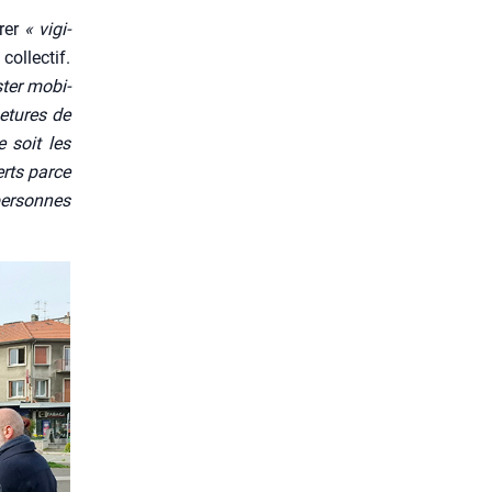
­rer
« vigi­
l­lec­tif.
­ter mobi­
e­tures de
 soit les
erts parce
per­sonnes