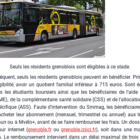
Seuls les rési­dents gre­no­blois sont éli­gibles à ce stade.
quent, seuls les rési­dents gre­no­blois peuvent en béné­fi­cier. Prin­
igibilité, avoir un quo­tient fami­lial infé­rieur à 715 euros. Sont é
s les étu­diants bour­siers ain­si que les béné­fi­ciaires de l’aide
ME), de la com­plé­men­taire san­té soli­daire (CSS) et de l’allocatio
spé­ci­fique (ASS). Faute d’intervention du Smmag, les béné­fi­ciair
che­ter leur abon­ne­ment (men­suel, tri­mes­triel ou annuel) aux t
n ou à Mvé­lo+, avant de se faire rem­bour­ser les frais. Un dos­s
sur inter­net (
grenoble.fr
ou
grenoble.iziici.fr
), soit dans une ma
s. Le rem­bour­se­ment inter­vient dans un délai maxi­mal de trois