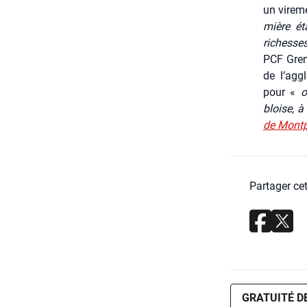
un vire­m
mière éta
richesses
PCF Gre­n
de l’aggl
pour «
o
bloise, à
de Mont­pe
Partager cet
GRATUITÉ D