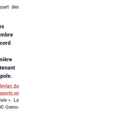
uart des
es
tembre
ccord
mière
ntenant
opole.
Mey­lan du
ns­ports en
iale
». La
0 Gre­no­