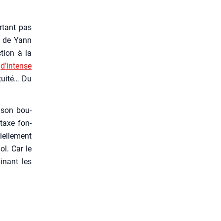
­tant pas
ec de Yann
c­tion à la
s
d’in­tense
tui­té… Du
à son bou­
 taxe fon­
iel­le­ment
ol. Car le
li­nant les