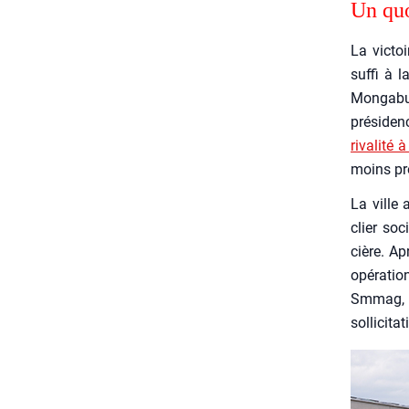
Un quo­
La vic­to
suf­fi à 
Mon­ga­bu­
pré­si­de
riva­li­té
moins pro­
La ville 
clier soc
cière. Apr
opé­ra­ti
Smmag, aut
sol­li­ci­t