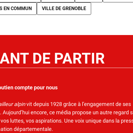
S EN COMMUN
VILLE DE GRENOBLE
ANT DE PARTIR
outien compte pour nous
illeur alpin
vit depuis 1928 grâce à l’engagement de ses
. Aujourd’hui encore, ce média propose un autre regard s
 vos luttes, vos aspirations. Une voix unique dans la pres
mation départementale.