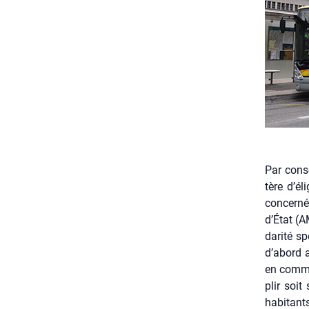
Par consé­
tère d’él
concer­né
d’État (A
da­ri­té 
d’abord a
en com­mu
plir soit 
habi­tant