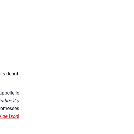
puis début
p­pelle le
i­tiée il y
pro­messes
ne de
[
son
]