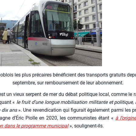
o­blois les plus pré­caires béné­fi­cient des trans­ports gra­tuits de
sep­tembre, sur rem­bour­se­ment de leur abon­ne­ment.
est un vieux ser­pent de mer du débat poli­tique local, comme le ra
­quant «
le fruit d’une longue mobi­li­sa­tion mili­tante et poli­tique, in
 dix ans
». Une reven­di­ca­tion qui figu­rait éga­le­ment par­mi les 
agne d’Éric Piolle en 2020, les com­mu­nistes étant «
à l’origi
tion dans le pro­gramme muni­ci­pal
», sou­lignent-ils.