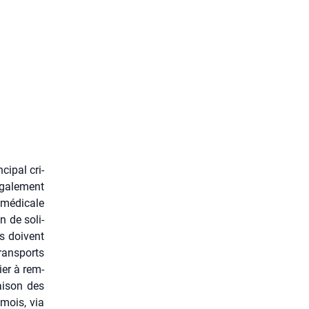
ci­pal cri­
ga­le­ment
 médi­cale
n de soli­
es doivent
rans­ports
ier à rem­
i­son des
 mois, via