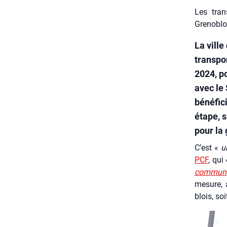
Les tra
Grenoblo
La ville
transpo
2024, po
avec le
bénéfic
étape, 
pour la 
C’est «
u
PCF
, qui
com­mun
mesure, a
blois, so