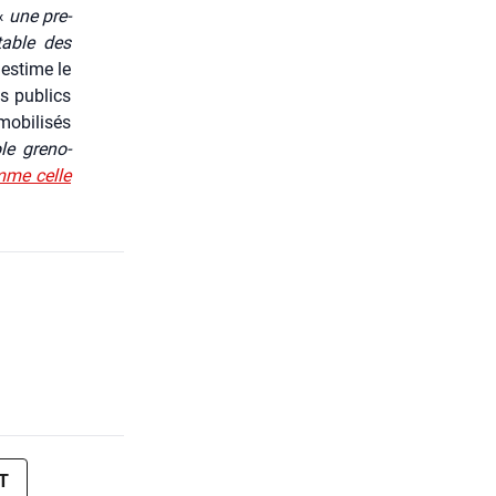
 «
une pre­
­table des
 estime le
ts publics
obi­li­sés
le gre­no­
me celle
T