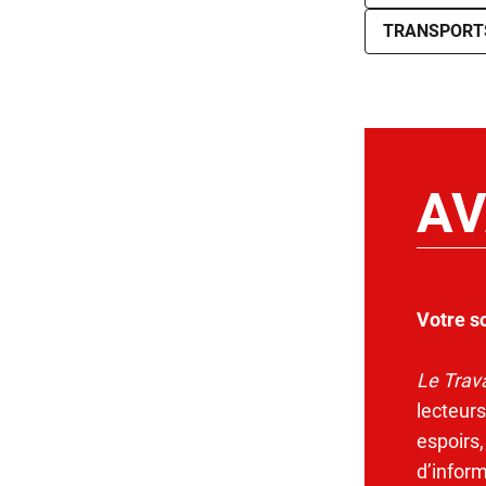
TRANSPORT
AV
Votre s
Le Trava
lecteurs
espoirs,
d’infor