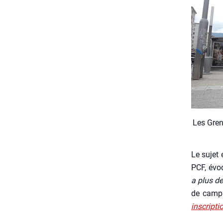
Les Gre­n
Le sujet 
PCF, évo
a plus de
de cam­p
ins­crip­