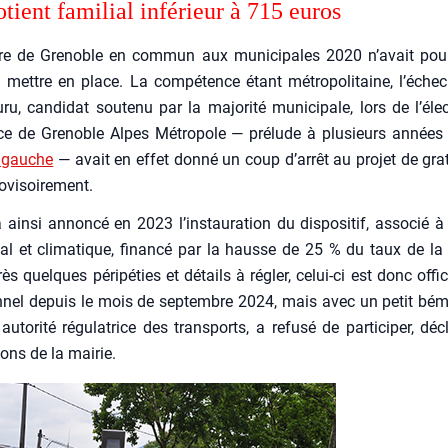
tient fami­lial infé­rieur à 715 euros
ire de Gre­noble en com­mun aux muni­ci­pales 2020 n’avait pour
la mettre en place. La com­pé­tence étant métro­po­li­taine, l’é­ch
ru, can­di­dat sou­te­nu par la majo­ri­té muni­ci­pale, lors de l’é­le
nce de Gre­noble Alpes Métro­pole — pré­lude à plu­sieurs année
 à gauche
— avait en effet don­né un coup d’ar­rêt au pro­jet de gra­
vi­soi­re­ment.
a ain­si annon­cé en 2023 l’instauration du dis­po­si­tif, asso­cié 
ial et cli­ma­tique, finan­cé par la hausse de 25 % du taux de la
ès quelques péri­pé­ties et détails à régler, celui-ci est donc offi­c
on­nel depuis le mois de sep­tembre 2024, mais avec un petit bém
o­ri­té régu­la­trice des trans­ports, a refu­sé de par­ti­ci­per, déc
a­tions de la mai­rie.