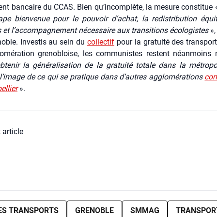
ent ban­caire du CCAS. Bien qu’incomplète, la mesure consti­tue
pe bien­ve­nue pour le pou­voir d’achat, la redis­tri­bu­tion équi
 et l’accompagnement néces­saire aux tran­si­tions éco­lo­gistes
»,
oble. Inves­tis au sein du
col­lec­tif
pour la gra­tui­té des trans­por
omération gre­no­bloise, les com­mu­nistes res­tent néan­moins m
bte­nir la géné­ra­li­sa­tion de la gra­tui­té totale dans la métro­po
 l’image de ce qui se pra­tique dans d’autres agglo­mé­ra­tions
com
l­lier
».
 article
ES TRANSPORTS
GRENOBLE
SMMAG
TRANSPOR