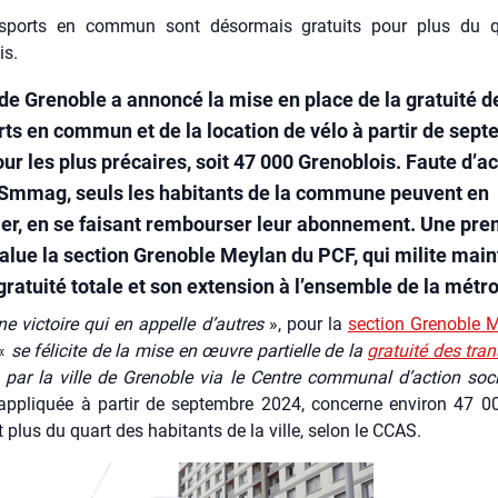
nsports en commun sont désormais gratuits pour plus du q
is.
 de Grenoble a annoncé la mise en place de la gratuité d
rts en commun et de la location de vélo à partir de sep
ur les plus précaires, soit 47 000 Grenoblois. Faute d’a
 Smmag, seuls les habitants de la commune peuvent en
ier, en se faisant rembourser leur abonnement. Une pre
salue la section Grenoble Meylan du PCF, qui milite mai
gratuité totale et son extension à l’ensemble de la métr
ne vic­toire qui en appelle d’autres
», pour la
sec­tion Gre­noble 
 «
se féli­cite de la mise en œuvre par­tielle de la
gra­tui­té des tra
par la ville de Gre­noble via le Centre com­mu­nal d’action soc
ppli­quée à par­tir de sep­tembre 2024, concerne envi­ron 47 00
it plus du quart des habi­tants de la ville, selon le CCAS.