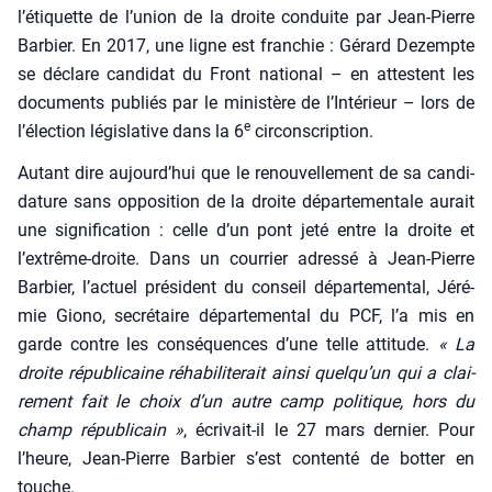
l’étiquette de l’union de la droite conduite par Jean-Pierre
Bar­bier. En 2017, une ligne est fran­chie : Gérard Dezempte
se déclare can­di­dat du Front natio­nal – en attestent les
docu­ments publiés par le minis­tère de l’Intérieur – lors de
e
l’élection légis­la­tive dans la 6
cir­cons­crip­tion.
Autant dire aujourd’hui que le renou­vel­le­ment de sa can­di­
da­ture sans oppo­si­tion de la droite dépar­te­men­tale aurait
une signi­fi­ca­tion : celle d’un pont jeté entre la droite et
l’extrême-droite. Dans un cour­rier adres­sé à Jean-Pierre
Bar­bier, l’actuel pré­sident du conseil dépar­te­men­tal, Jéré­
mie Gio­no, secré­taire dépar­te­men­tal du PCF, l’a mis en
garde contre les consé­quences d’une telle atti­tude.
« La
droite répu­bli­caine réha­bi­li­te­rait ain­si quelqu’un qui a clai­
re­ment fait le choix d’un autre camp poli­tique, hors du
champ répu­bli­cain »
, écri­vait-il le 27 mars der­nier. Pour
l’heure, Jean-Pierre Bar­bier s’est conten­té de bot­ter en
touche.