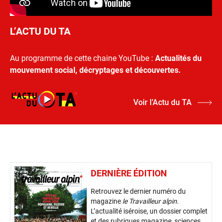
L’ACTU DU TA
Au programme de cette chaine YouTube :
Actualités du
mouvement social, décryptages et découvertes.
Voir l’Actu du TA
DERNIÈRE ÉDITION
Retrouvez le dernier numéro du
magazine
le Travailleur alpin
.
L’actualité iséroise, un dossier complet
et des rubriques magazine, sciences,