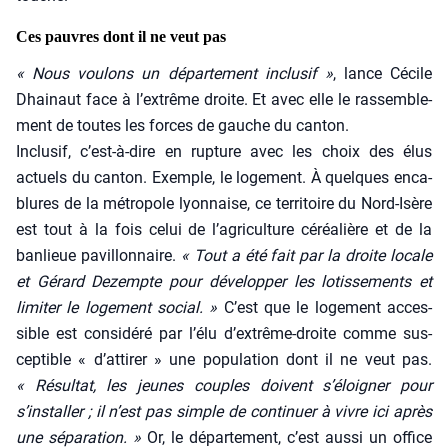
Ces pauvres dont il ne veut pas
« Nous vou­lons un dépar­te­ment inclu­sif »
, lance Cécile
Dhai­naut face à l’extrême droite. Et avec elle le ras­sem­ble­
ment de toutes les forces de gauche du can­ton.
Inclu­sif, c’est-à-dire en rup­ture avec les choix des élus
actuels du can­ton. Exemple, le loge­ment. À quelques enca­
blures de la métro­pole lyon­naise, ce ter­ri­toire du Nord-Isère
est tout à la fois celui de l’agriculture céréa­lière et de la
ban­lieue pavillon­naire.
« Tout a été fait par la droite locale
et Gérard Dezempte pour déve­lop­per les lotis­se­ments et
limi­ter le loge­ment social. »
C’est que le loge­ment acces­
sible est consi­dé­ré par l’élu d’extrême-droite comme sus­
cep­tible « d’attirer » une popu­la­tion dont il ne veut pas.
« Résul­tat, les jeunes couples doivent s’éloigner pour
s’installer ; il n’est pas simple de conti­nuer à vivre ici après
une sépa­ra­tion. »
Or, le dépar­te­ment, c’est aus­si un office