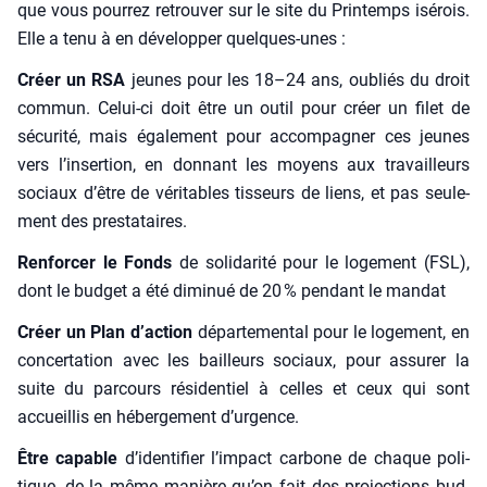
que vous pour­rez retrou­ver sur le site du Prin­temps isé­rois.
Elle a tenu à en déve­lop­per quelques-unes :
Créer un RSA
jeunes pour les 18–24 ans, oubliés du droit
com­mun. Celui-ci doit être un outil pour créer un filet de
sécu­ri­té, mais éga­le­ment pour accom­pa­gner ces jeunes
vers l’insertion, en don­nant les moyens aux tra­vailleurs
sociaux d’être de véri­tables tis­seurs de liens, et pas seule­
ment des pres­ta­taires.
Ren­for­cer le Fonds
de soli­da­ri­té pour le loge­ment (FSL),
dont le bud­get a été dimi­nué de 20 % pen­dant le man­dat
Créer un Plan d’action
dépar­te­men­tal pour le loge­ment, en
concer­ta­tion avec les bailleurs sociaux, pour assu­rer la
suite du par­cours rési­den­tiel à celles et ceux qui sont
accueillis en héber­ge­ment d’urgence.
Être capable
d’identifier l’impact car­bone de chaque poli­
tique, de la même manière qu’on fait des pro­jec­tions bud­