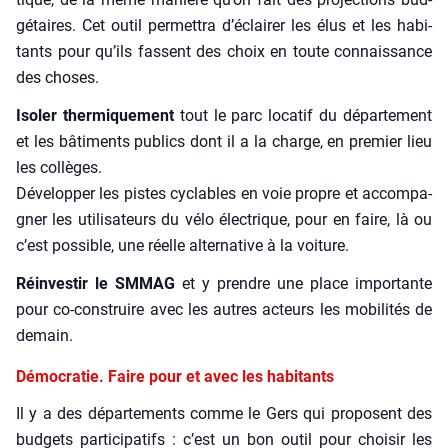
gé­taires. Cet outil per­met­tra d’éclairer les élus et les habi­
tants pour qu’ils fassent des choix en toute connais­sance
des choses.
Iso­ler ther­mi­que­ment
tout le parc loca­tif du dépar­te­ment
et les bâti­ments publics dont il a la charge, en pre­mier lieu
les col­lèges.
Déve­lop­per les pistes cyclables en voie propre et accom­pa­
gner les uti­li­sa­teurs du vélo élec­trique, pour en faire, là ou
c’est pos­sible, une réelle alter­na­tive à la voi­ture.
Réin­ves­tir le SMMAG
et y prendre une place impor­tante
pour co-construire avec les autres acteurs les mobi­li­tés de
demain.
Démocratie. Faire pour et avec les habitants
Il y a des dépar­te­ments comme le Gers qui pro­posent des
bud­gets par­ti­ci­pa­tifs : c’est un bon outil pour choi­sir les