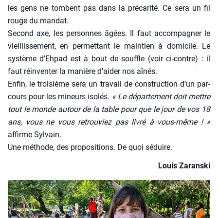
les gens ne tombent pas dans la pré­ca­ri­té. Ce sera un fil
rouge du man­dat.
Second axe, les per­sonnes âgées. Il faut accom­pa­gner le
vieillis­se­ment, en per­met­tant le main­tien à domi­cile. Le
sys­tème d’Ehpad est à bout de souffle (voir ci-contre) : il
faut réin­ven­ter la manière d’aider nos aînés.
Enfin, le troi­sième sera un tra­vail de construc­tion d’un par­
cours pour les mineurs iso­lés.
« Le dépar­te­ment doit mettre
tout le monde autour de la table pour que le jour de vos 18
ans, vous ne vous retrou­viez pas livré à vous-même ! »
affirme Syl­vain.
Une méthode, des pro­po­si­tions. De quoi séduire.
Louis Zarans­ki