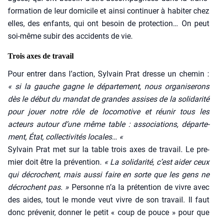
for­ma­tion de leur domi­cile et ain­si conti­nuer à habi­ter chez
elles, des enfants, qui ont besoin de pro­tec­tion… On peut
soi-même subir des acci­dents de vie.
Trois axes de travail
Pour entrer dans l’action, Syl­vain Prat dresse un che­min :
« si la gauche gagne le dépar­te­ment, nous orga­ni­se­rons
dès le début du man­dat de grandes assises de la soli­da­ri­té
pour jouer notre rôle de loco­mo­tive et réunir tous les
acteurs autour d’une même table : asso­cia­tions, dépar­te­
ment, État, col­lec­ti­vi­tés locales… «
Syl­vain Prat met sur la table trois axes de tra­vail. Le pre­
mier doit être la pré­ven­tion.
« La soli­da­ri­té, c’est aider ceux
qui décrochent, mais aus­si faire en sorte que les gens ne
décrochent pas. »
Per­sonne n’a la pré­ten­tion de vivre avec
des aides, tout le monde veut vivre de son tra­vail. Il faut
donc pré­ve­nir, don­ner le petit « coup de pouce » pour que