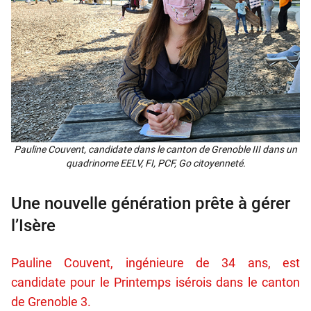
Pau­line Couvent, can­di­date dans le can­ton de Gre­noble III dans un
qua­dri­nome EELV, FI, PCF, Go citoyen­ne­té.
Une nouvelle génération prête à gérer
l’Isère
Pauline Couvent, ingénieure de 34 ans, est
candidate pour le Printemps isérois dans le canton
de Grenoble 3.