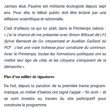
Jamais élue, Pau­line est mili­tante éco­lo­giste depuis sept
ans. Pour elle, le débat public doit être éclai­ré par une
réflexion scien­ti­fique et ration­nelle.
C’est d’ailleurs ce qui lui plaît, dans le Prin­temps isé­rois :
« j’ai la chance de me pré­sen­ter avec Simon Billouet de LFI,
Syl­vie Ber­ne­zet de Go citoyen­ne­té et Auré­lien Gaillard du
PCF : c’est une vraie richesse pour construire du com­mun.
Avec le Prin­temps, toutes les for­ma­tions poli­tiques ont su
mettre leur égo de côté, et les citoyens s’emparent de la
démarche ».
Plus d’un millier de signatures
De fait, depuis la paru­tion de la pre­mière trame pro­gram­
ma­tique, un mil­lier d’Isérois ont signé l’appel – fin avril – et
se sont inves­tis au tra­vers du site par­ti­ci­pa­tif pour
construire le pro­gramme.