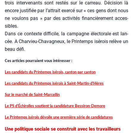
trois inter­ve­nants sont res­tés sur le car­reau. Déci­sion là
encore jus­ti­fiée par l’attrait exer­cé sur « ces gens dont nous
ne vou­lons pas » par des acti­vi­tés finan­ciè­re­ment acces­
sibles.
Dans ce contexte dif­fi­cile, la cam­pagne élec­to­rale est lan­
cée. A Char­vieu-Cha­va­gneux, le Prin­temps isé­rois relève un
beau défi.
Ces articles pour­raient vous inté­res­ser :
Les can­di­dats du Prin­temps isé­rois, can­ton par can­ton
Les can­di­dats du Prin­temps isé­rois à Saint-Mar­tin-d’Hères
Sur le mar­ché de Saint-Mar­cel­lin
Le PS d’É­chi­rolles sou­tient la can­di­da­ture Bes­si­ron-Demore
Le Prin­temps isé­rois dévoile une pre­mière série de can­di­da­tures
Une politique sociale se construit avec les travailleurs