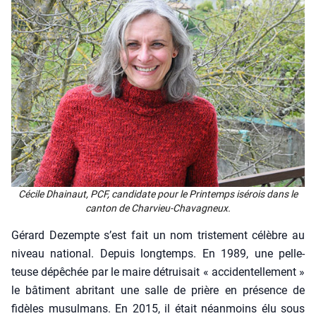
Cécile Dhai­naut, PCF, can­di­date pour le Prin­temps isé­rois dans le
can­ton de Char­vieu-Cha­va­gneux.
Gérard Dezempte s’est fait un nom tris­te­ment célèbre au
niveau natio­nal. Depuis long­temps. En 1989, une pel­le­
teuse dépê­chée par le maire détrui­sait « acci­den­tel­le­ment »
le bâti­ment abri­tant une salle de prière en pré­sence de
fidèles musul­mans. En 2015, il était néan­moins élu sous