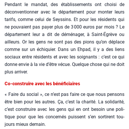
Pen­dant le man­dat, des éta­blis­se­ments ont choi­si de
décon­ven­tion­ner avec le dépar­te­ment pour mon­ter leurs
tarifs, comme celui de Seys­sins. Et pour les rési­dents qui
ne pou­vaient pas payer plus de 3 000 euros par mois ? Le
dépar­te­ment leur a dit de démé­na­ger, à Saint-Égrève ou
ailleurs. Or les gens ne sont pas des pions qu’on déplace
comme sur un échi­quier. Dans un Ehpad, il y a des liens
sociaux entre rési­dents et avec les soi­gnants : c’est ce qui
donne envie à la vie d’être vécue. Quelque chose qui ne doit
plus arri­ver.
Co-construire avec les bénéficiaires
« Faire du social », ce n’est pas faire ce que nous pen­sons
être bien pour les autres. Ça, c’est la cha­ri­té. La soli­da­ri­té,
c’est construire avec les gens qui en ont besoin une poli­
tique pour que les concer­nés puissent s’en sor­tirent tou­
jours mieux demain.