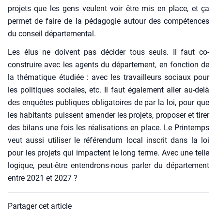
pro­jets que les gens veulent voir être mis en place, et ça
per­met de faire de la péda­go­gie autour des com­pé­tences
du conseil dépar­te­men­tal.
Les élus ne doivent pas déci­der tous seuls. Il faut co-
construire avec les agents du dépar­te­ment, en fonc­tion de
la thé­ma­tique étu­diée : avec les tra­vailleurs sociaux pour
les poli­tiques sociales, etc. Il faut éga­le­ment aller au-delà
des enquêtes publiques obli­ga­toires de par la loi, pour que
les habi­tants puissent amen­der les pro­jets, pro­po­ser et tirer
des bilans une fois les réa­li­sa­tions en place. Le Prin­temps
veut aus­si uti­li­ser le réfé­ren­dum local ins­crit dans la loi
pour les pro­jets qui impactent le long terme. Avec une telle
logique, peut-être enten­drons-nous par­ler du dépar­te­ment
entre 2021 et 2027 ?
Partager cet article