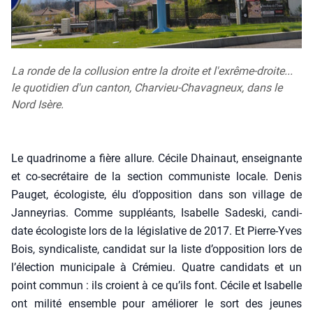
La ronde de la collusion entre la droite et l'exrême-droite...
le quotidien d'un canton, Charvieu-Chavagneux, dans le
Nord Isère.
Le qua­dri­nome a fière allure. Cécile Dhai­naut, ensei­gnante
et co-secré­taire de la sec­tion com­mu­niste locale. Denis
Pau­get, éco­lo­giste, élu d’opposition dans son vil­lage de
Jan­ney­rias. Comme sup­pléants, Isa­belle Sades­ki, can­di­
date éco­lo­giste lors de la légis­la­tive de 2017. Et Pierre-Yves
Bois, syn­di­ca­liste, can­di­dat sur la liste d’opposition lors de
l’é­lec­tion muni­ci­pale à Cré­mieu. Quatre can­di­dats et un
point com­mun : ils croient à ce qu’ils font. Cécile et Isa­belle
ont mili­té ensemble pour amé­lio­rer le sort des jeunes