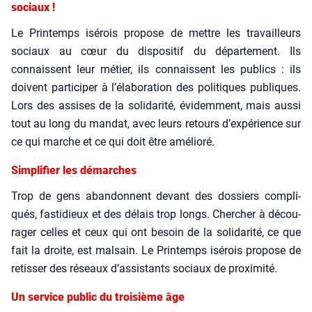
sociaux !
Le Prin­temps isé­rois pro­pose de mettre les tra­vailleurs
sociaux au cœur du dis­po­si­tif du dépar­te­ment. Ils
connaissent leur métier, ils connaissent les publics : ils
doivent par­ti­ci­per à l’élaboration des poli­tiques publiques.
Lors des assises de la soli­da­ri­té, évi­dem­ment, mais aus­si
tout au long du man­dat, avec leurs retours d’expérience sur
ce qui marche et ce qui doit être amé­lio­ré.
Simplifier les démarches
Trop de gens aban­donnent devant des dos­siers com­pli­
qués, fas­ti­dieux et des délais trop longs. Cher­cher à décou­
ra­ger celles et ceux qui ont besoin de la soli­da­ri­té, ce que
fait la droite, est mal­sain. Le Prin­temps isé­rois pro­pose de
retis­ser des réseaux d’assistants sociaux de proxi­mi­té.
Un service public du troisième âge