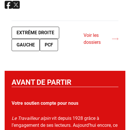
EXTRÊME DROITE
Voir les
dossiers
GAUCHE
PCF
AVANT DE PARTIR
Votre soutien compte pour nous
Le Travailleur alpin
vit depuis 1928 grâce à
l’engagement de ses lecteurs. Aujourd’hui encore, ce