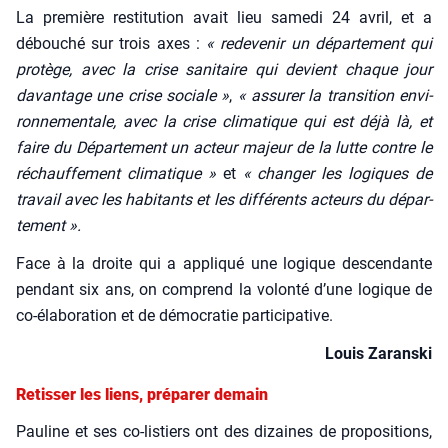
La pre­mière res­ti­tu­tion avait lieu same­di 24 avril, et a
débou­ché sur trois axes :
« rede­ve­nir un dépar­te­ment qui
pro­tège, avec la crise sani­taire qui devient chaque jour
davan­tage une crise sociale »
,
« assu­rer la tran­si­tion envi­
ron­ne­men­tale, avec la crise cli­ma­tique qui est déjà là, et
faire du Dépar­te­ment un acteur majeur de la lutte contre le
réchauf­fe­ment cli­ma­tique »
et
« chan­ger les logiques de
tra­vail avec les habi­tants et les dif­fé­rents acteurs du dépar­
te­ment ».
Face à la droite qui a appli­qué une logique des­cen­dante
pen­dant six ans, on com­prend la volon­té d’une logique de
co-éla­bo­ra­tion et de démo­cra­tie par­ti­ci­pa­tive.
Louis Zarans­ki
Retisser les liens, préparer demain
Pau­line et ses co-lis­tiers ont des dizaines de pro­po­si­tions,