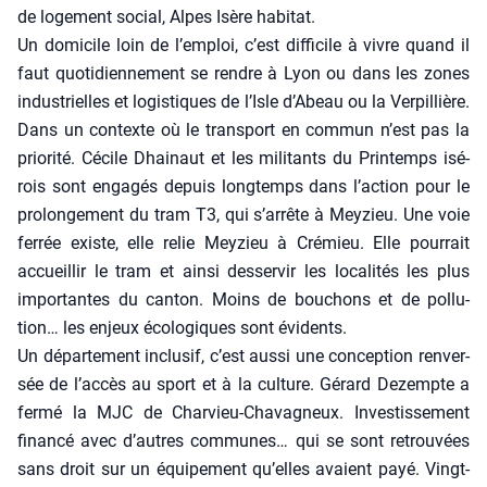
de loge­ment social, Alpes Isère habi­tat.
Un domi­cile loin de l’emploi, c’est dif­fi­cile à vivre quand il
faut quo­ti­dien­ne­ment se rendre à Lyon ou dans les zones
indus­trielles et logis­tiques de l’Isle d’Abeau ou la Ver­pillière.
Dans un contexte où le trans­port en com­mun n’est pas la
prio­ri­té. Cécile Dhai­naut et les mili­tants du Prin­temps isé­
rois sont enga­gés depuis long­temps dans l’action pour le
pro­lon­ge­ment du tram T3, qui s’arrête à Mey­zieu. Une voie
fer­rée existe, elle relie Mey­zieu à Cré­mieu. Elle pour­rait
accueillir le tram et ain­si des­ser­vir les loca­li­tés les plus
impor­tantes du can­ton. Moins de bou­chons et de pol­lu­
tion… les enjeux éco­lo­giques sont évi­dents.
Un dépar­te­ment inclu­sif, c’est aus­si une concep­tion ren­ver­
sée de l’accès au sport et à la culture. Gérard Dezempte a
fer­mé la MJC de Char­vieu-Cha­va­gneux. Inves­tis­se­ment
finan­cé avec d’autres com­munes… qui se sont retrou­vées
sans droit sur un équi­pe­ment qu’elles avaient payé. Vingt-