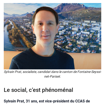
Syl­vain Prat, socia­liste, can­di­dat dans le can­ton de Fon­taine-Seys­si­
net-Pari­set.
Le social, c’est phénoménal
Sylvain Prat, 31 ans, est vice-président du CCAS de