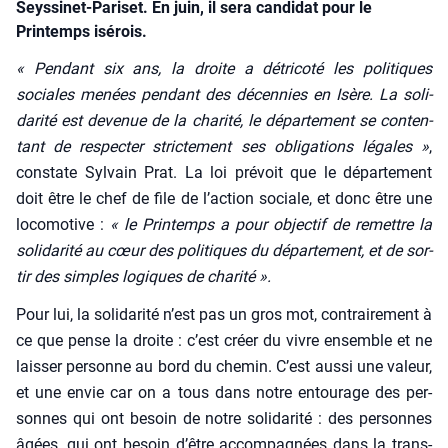
Seyssinet-Pariset. En juin, il sera candidat pour le
Printemps isérois.
« Pen­dant six ans, la droite a détri­co­té les poli­tiques
sociales menées pen­dant des décen­nies en Isère. La soli­
da­ri­té est deve­nue de la cha­ri­té, le dépar­te­ment se conten­
tant de res­pec­ter stric­te­ment ses obli­ga­tions légales »
,
constate Syl­vain Prat. La loi pré­voit que le dépar­te­ment
doit être le chef de file de l’action sociale, et donc être une
loco­mo­tive :
« le Prin­temps a pour objec­tif de remettre la
soli­da­ri­té au cœur des poli­tiques du dépar­te­ment, et de sor­
tir des simples logiques de cha­ri­té ».
Pour lui, la soli­da­ri­té n’est pas un gros mot, contrai­re­ment à
ce que pense la droite : c’est créer du vivre ensemble et ne
lais­ser per­sonne au bord du che­min. C’est aus­si une valeur,
et une envie car on a tous dans notre entou­rage des per­
sonnes qui ont besoin de notre soli­da­ri­té : des per­sonnes
âgées, qui ont besoin d’être accom­pa­gnées dans la trans­