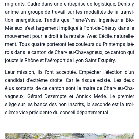
migrants. Cadre dans une entre­prise de logis­tique, Denis y
anime un groupe de tra­vail sur les moda­li­tés de la tran­si­
tion éner­gé­tique. Tan­dis que Pierre-Yves, ingé­nieur à Bio­
Mé­rieux, s’est lar­ge­ment impli­qué à Pont-de-Ché­ruy dans le
mou­ve­ment pour le droit à la retraite. Avec Cécile, natu­rel­le­
ment. Tous quatre por­te­ront les cou­leurs du Prin­temps isé­
rois dans le can­ton de Char­vieu-Cha­va­gneux, ce can­ton qui
jouxte le Rhône et l’aéroport de Lyon Saint Exu­pé­ry.
Leur mis­sion, ils l’ont accep­tée. Empê­cher l’élection d’un
can­di­dat d’extrême droite. Car le risque existe. Les deux
élus sor­tants de ce can­ton sont le maire de Char­vieu-Cha­
va­gneux, Gérard Dezempte et Annick Merle. Le pre­mier
siège sur les bancs des non ins­crits, la seconde est la troi­
sième vice-pré­si­dente du conseil dépar­te­men­tal.