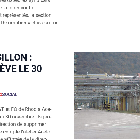
es­sistes, les syn­di­cats
per à la ren­contre.
repré­sen­tés, la sec­tion
er. De nom­breux élus com­mu­
ILLON :
ÈVE LE 30
d
SOCIAL
CGT et FO de Rho­dia Ace­
­di 30 novembre. Ils pro­
irec­tion de sup­pri­mer
compte l’a­te­lier Acé­tol.
e affirmée de la direc­