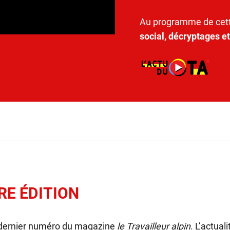
Au programme de cett
social, décryptages e
RE ÉDITION
 dernier numéro du magazine
le Travailleur alpin
. L’actual