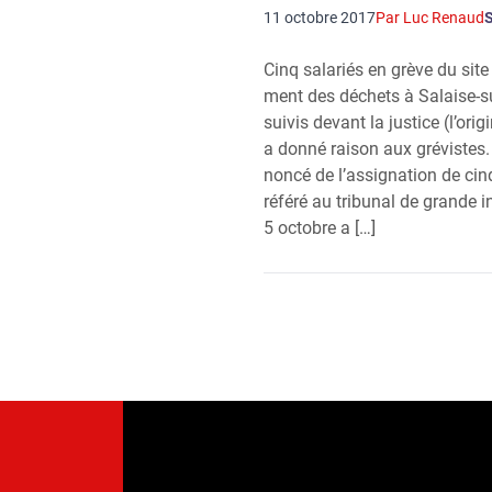
11 octobre 2017
Par Luc Renaud
Cinq sala­riés en grève du site d
ment des déchets à Salaise-s
sui­vis devant la jus­tice (l’o­ri­
a don­né rai­son aux gré­vistes.
non­cé de l’as­si­gna­tion de cin
réfé­ré au tri­bu­nal de grande 
5 octobre a […]