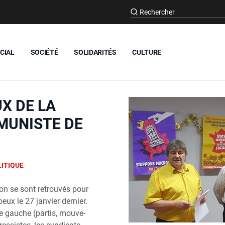
CIAL
SOCIÉTÉ
SOLIDARITÉS
CULTURE
UX DE LA
MUNISTE DE
ITIQUE
on se sont retrou­vés pour
ux le 27 jan­vier der­nier.
e gauche (par­tis, mou­ve­