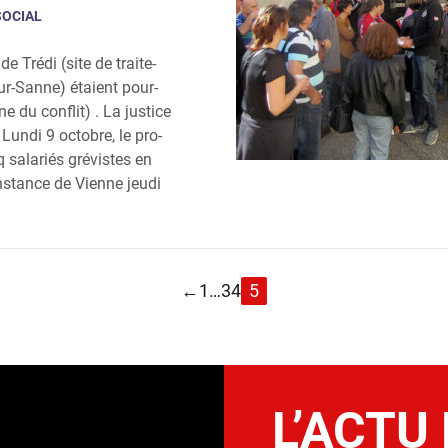
SOCIAL
e Tré­di (site de trai­te­
ur-Sanne) étaient pour­
gine du conflit) . La jus­tice
 Lun­di 9 octobre, le pro­
q sala­riés gré­vistes en
ins­tance de Vienne jeu­di
←
1
…
3
4
5
L’ACTU