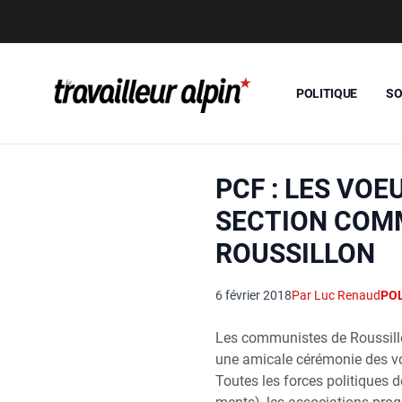
POLITIQUE
SO
PCF : LES VOE
SECTION COM
ROUSSILLON
6 février 2018
Par Luc Renaud
POL
Les com­mu­nistes de Rous­sill
une ami­cale céré­mo­nie des voe
Toutes les forces poli­tiques d