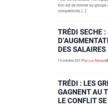
tion est de don­ner au groupe
compétitivité, […]
TRÉDI SECHE :
D’AUGMENTAT
DES SALAIRES
13 octobre 2017
Par Luc Renaud
TRÉDI : LES G
GAGNENT AU T
LE CONFLIT S