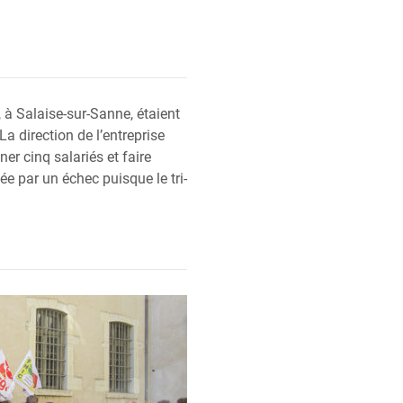
e, à Salaise-sur-Sanne, étaient
La direc­tion de l’en­tre­prise
­ner cinq sala­riés et faire
l­dée par un échec puisque le tri­