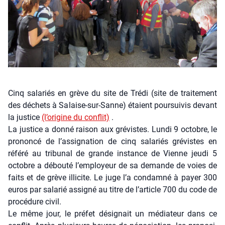
Cinq sala­riés en grève du site de Tré­di (site de trai­te­ment
des déchets à Salaise-sur-Sanne) étaient pour­sui­vis devant
la jus­tice
(l’o­ri­gine du conflit)
.
La jus­tice a don­né rai­son aux gré­vistes. Lun­di 9 octobre, le
pro­non­cé de l’as­si­gna­tion de cinq sala­riés gré­vistes en
réfé­ré au tri­bu­nal de grande ins­tance de Vienne jeu­di 5
octobre a débou­té l’employeur de sa demande de voies de
faits et de grève illi­cite. Le juge l’a condam­né à payer 300
euros par sala­rié assi­gné au titre de l’ar­ticle 700 du code de
pro­cé­dure civil.
Le même jour, le pré­fet dési­gnait un média­teur dans ce