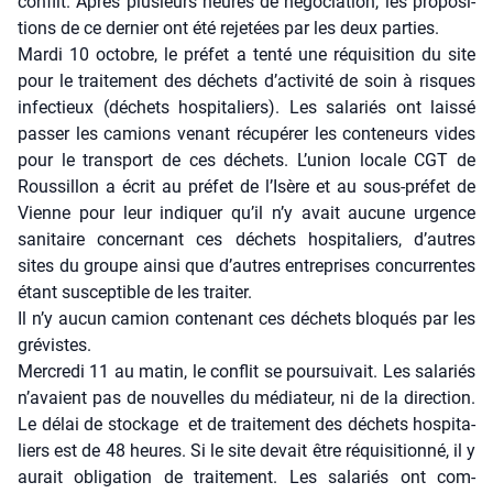
conflit. Après plu­sieurs heures de négo­cia­tion, les pro­po­si­
tions de ce der­nier ont été reje­tées par les deux par­ties.
Mar­di 10 octobre, le pré­fet a ten­té une réqui­si­tion du site
pour le trai­te­ment des déchets d’ac­ti­vi­té de soin à risques
infec­tieux (déchets hos­pi­ta­liers). Les sala­riés ont lais­sé
pas­ser les camions venant récu­pé­rer les conte­neurs vides
pour le trans­port de ces déchets. L’u­nion locale CGT de
Rous­sillon a écrit au pré­fet de l’I­sère et au sous-pré­fet de
Vienne pour leur indi­quer qu’il n’y avait aucune urgence
sani­taire concer­nant ces déchets hos­pi­ta­liers, d’autres
sites du groupe ain­si que d’autres entre­prises concur­rentes
étant sus­cep­tible de les trai­ter.
Il n’y aucun camion conte­nant ces déchets blo­qués par les
gré­vistes.
Mer­cre­di 11 au matin, le conflit se pour­sui­vait. Les sala­riés
n’a­vaient pas de nou­velles du média­teur, ni de la direc­tion.
Le délai de sto­ckage et de trai­te­ment des déchets hos­pi­ta­
liers est de 48 heures. Si le site devait être réqui­si­tion­né, il y
aurait obli­ga­tion de trai­te­ment. Les sala­riés ont com­