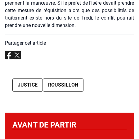
prennent la manœuvre. Si le pré­fet de l’I­sère devait prendre
cette mesure de réqui­si­tion alors que des pos­si­bi­li­tés de
trai­te­ment existe hors du site de Tré­di, le conflit pour­rait
prendre une nou­velle dimen­sion.
Partager cet article
JUSTICE
ROUSSILLON
AVANT DE PARTIR