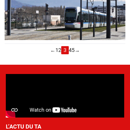
←
1
2
3
4
5
→
L’ACTU DU TA