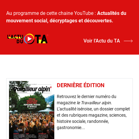
Au programme de cette chaine YouTube :
Actualités du
mouvement social, décryptages et découvertes.
Voir l’Actu du TA
DERNIÈRE ÉDITION
Retrouvez le dernier numéro du
magazine
le Travailleur alpin
.
L’actualité iséroise, un dossier complet
et des rubriques magazine, sciences,
histoire sociale, randonnée,
gastronomie...