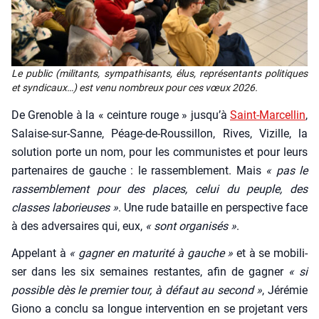
Le public (mili­tants, sym­pa­thi­sants, élus, repré­sen­tants poli­tiques
et syn­di­caux…) est venu nom­breux pour ces vœux 2026.
De Gre­noble à la « cein­ture rouge » jus­qu’à
Saint-Mar­cel­lin
,
Salaise-sur-Sanne, Péage-de-Rous­sillon, Rives, Vizille, la
solu­tion porte un nom, pour les com­mu­nistes et pour leurs
par­te­naires de gauche : le ras­sem­ble­ment. Mais
« pas le
ras­sem­ble­ment pour des places, celui du peuple, des
classes labo­rieuses »
. Une rude bataille en pers­pec­tive face
à des adver­saires qui, eux,
« sont orga­ni­sés »
.
Appe­lant à
« gagner en matu­ri­té à gauche »
et à se mobi­li­
ser dans les six semaines res­tantes, afin de gagner
« si
pos­sible dès le pre­mier tour, à défaut au second »
, Jéré­mie
Gio­no a conclu sa longue inter­ven­tion en se pro­je­tant vers