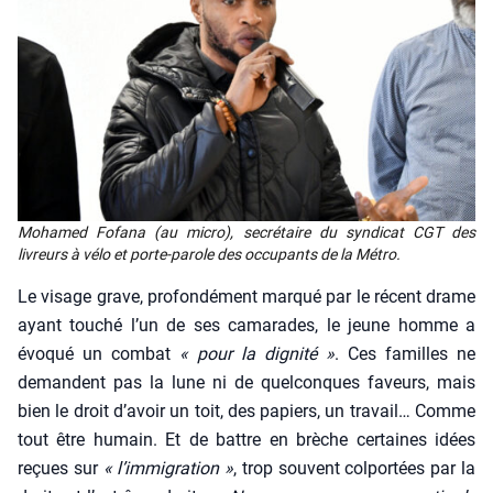
Moha­med Fofa­na (au micro), secré­taire du syn­di­cat CGT des
livreurs à vélo et porte-parole des occu­pants de la Métro.
Le visage grave, pro­fon­dé­ment mar­qué par le récent drame
ayant tou­ché l’un de ses cama­rades, le jeune homme a
évo­qué un com­bat
« pour la digni­té »
. Ces familles ne
demandent pas la lune ni de quel­conques faveurs, mais
bien le droit d’a­voir un toit, des papiers, un tra­vail… Comme
tout être humain. Et de battre en brèche cer­taines idées
reçues sur
« l’im­mi­gra­tion »
, trop sou­vent col­por­tées par la