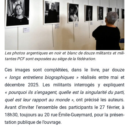
Les pho­tos argen­tiques en noir et blanc de douze mili­tants et mili­
tantes PCF sont expo­sées au siège de la fédé­ra­tion.
Ces images sont com­plé­tées, dans le livre, par douze
« longs entre­tiens bio­gra­phiques »
réa­li­sés entre mai et
décembre 2025. Les mili­tants inter­ro­gés y expliquent
« pour­quoi ils s’en­gagent, quelle est la sin­gu­la­ri­té du par­ti,
quel est leur rap­port au monde »
, ont pré­ci­sé les auteurs.
Avant d’in­vi­ter l’en­semble des par­ti­ci­pants le 27 février, à
18h30, tou­jours au 20 rue Émile-Guey­mard, pour la pré­sen­
ta­tion publique de l’ou­vrage.