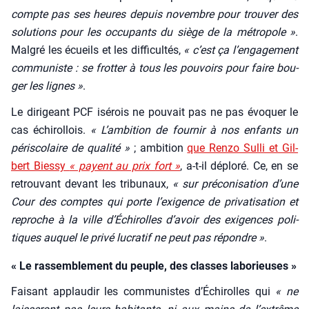
compte pas ses heures depuis novembre pour trou­ver des
solu­tions pour les occu­pants du siège de la métro­pole »
.
Mal­gré les écueils et les dif­fi­cul­tés,
« c’est ça l’en­ga­ge­ment
com­mu­niste : se frot­ter à tous les pou­voirs pour faire bou­
ger les lignes »
.
Le diri­geant PCF isé­rois ne pou­vait pas ne pas évo­quer le
cas échi­rol­lois.
« L’am­bi­tion de four­nir à nos enfants un
péri­sco­laire de qua­li­té »
; ambi­tion
que Ren­zo Sul­li et Gil­
bert Bies­sy
« payent au prix fort »
, a‑t-il déplo­ré. Ce, en se
retrou­vant devant les tri­bu­naux,
« sur pré­co­ni­sa­tion d’une
Cour des comptes qui porte l’exi­gence de pri­va­ti­sa­tion et
reproche à la ville d’É­chi­rolles d’a­voir des exi­gences poli­
tiques auquel le pri­vé lucra­tif ne peut pas répondre »
.
« Le rassemblement du peuple, des classes laborieuses »
Fai­sant applau­dir les com­mu­nistes d’É­chi­rolles qui
« ne