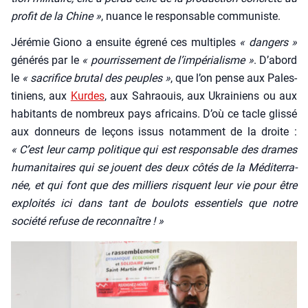
pro­fit de la Chine »
, nuance le res­pon­sable com­mu­niste.
Jéré­mie Gio­no a ensuite égre­né ces mul­tiples
« dan­gers »
géné­rés par le
« pour­ris­se­ment de l’im­pé­ria­lisme »
. D’a­bord
le
« sacri­fice bru­tal des peuples »
, que l’on pense aux Pales­
ti­niens, aux
Kurdes
, aux Sah­raouis, aux Ukrai­niens ou aux
habi­tants de nom­breux pays afri­cains. D’où ce tacle glis­sé
aux don­neurs de leçons issus notam­ment de la droite :
« C’est leur camp poli­tique qui est res­pon­sable des drames
huma­ni­taires qui se jouent des deux côtés de la Médi­ter­ra­
née, et qui font que des mil­liers risquent leur vie pour être
exploi­tés ici dans tant de bou­lots essen­tiels que notre
socié­té refuse de recon­naître ! »