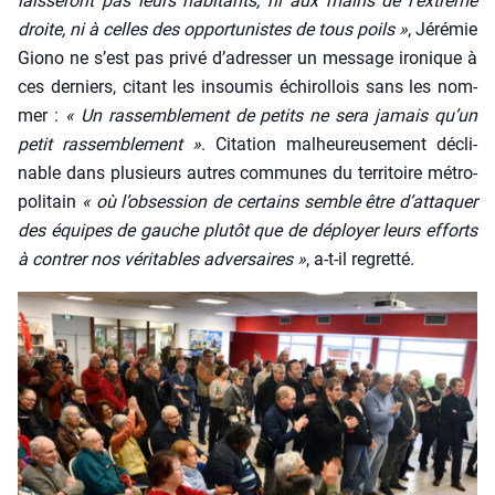
lais­se­ront pas leurs habi­tants, ni aux mains de l’ex­trême
droite, ni à celles des oppor­tu­nistes de tous poils »
, Jéré­mie
Gio­no ne s’est pas pri­vé d’a­dres­ser un mes­sage iro­nique à
ces der­niers, citant les insou­mis échi­rol­lois sans les nom­
mer :
« Un ras­sem­ble­ment de petits ne sera jamais qu’un
petit ras­sem­ble­ment »
. Cita­tion mal­heu­reu­se­ment décli­
nable dans plu­sieurs autres com­munes du ter­ri­toire métro­
po­li­tain
« où l’ob­ses­sion de cer­tains semble être d’at­ta­quer
des équipes de gauche plu­tôt que de déployer leurs efforts
à contrer nos véri­tables adver­saires »
, a‑t-il regret­té.