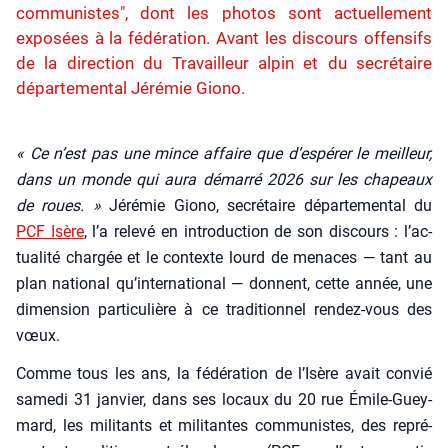
communistes", dont les photos sont actuellement
exposées à la fédération. Avant les discours offensifs
de la direction du Travailleur alpin et du secrétaire
départemental Jérémie Giono.
« Ce n’est pas une mince affaire que d’espérer le meilleur,
dans un monde qui aura démar­ré 2026 sur les cha­peaux
de roues. »
Jéré­mie Gio­no, secré­taire dépar­te­men­tal du
PCF Isère
, l’a rele­vé en intro­duc­tion de son dis­cours : l’ac­
tua­li­té char­gée et le contexte lourd de menaces — tant au
plan natio­nal qu’in­ter­na­tio­nal — donnent, cette année, une
dimen­sion par­ti­cu­lière à ce tra­di­tion­nel ren­dez-vous des
vœux.
Comme tous les ans, la fédé­ra­tion de l’I­sère avait convié
same­di 31 jan­vier, dans ses locaux du 20 rue Émile-Guey­
mard, les mili­tants et mili­tantes com­mu­nistes, des repré­