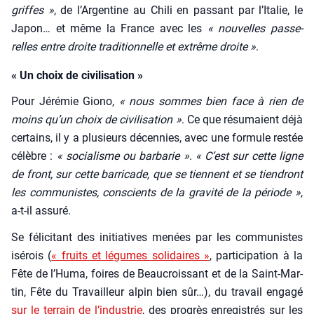
griffes »
, de l’Ar­gen­tine au Chi­li en pas­sant par l’I­ta­lie, le
Japon… et même la France avec les
« nou­velles pas­se­
relles entre droite tra­di­tion­nelle et extrême droite »
.
« Un choix de civilisation »
Pour Jéré­mie Gio­no,
« nous sommes bien face à rien de
moins qu’un choix de civi­li­sa­tion »
. Ce que résu­maient déjà
cer­tains, il y a plu­sieurs décen­nies, avec une for­mule res­tée
célèbre :
« socia­lisme ou bar­ba­rie »
.
« C’est sur cette ligne
de front, sur cette bar­ri­cade, que se tiennent et se tien­dront
les com­mu­nistes, conscients de la gra­vi­té de la période »
,
a‑t-il assu­ré.
Se féli­ci­tant des ini­tia­tives menées par les com­mu­nistes
isé­rois (
« fruits et légumes soli­daires »
, par­ti­ci­pa­tion à la
Fête de l’Hu­ma, foires de Beau­crois­sant et de la Saint-Mar­
tin, Fête du Tra­vailleur alpin bien sûr…), du tra­vail enga­gé
sur le ter­rain de l’in­dus­trie
, des pro­grès enre­gis­trés sur les