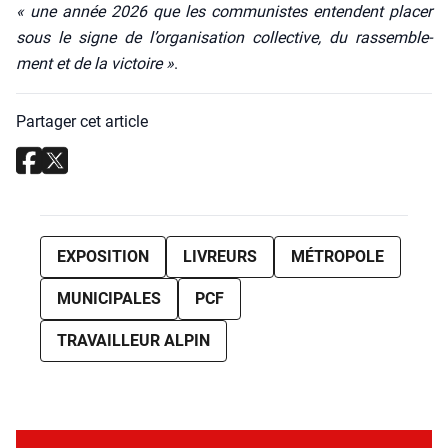
« une année 2026 que les com­mu­nistes entendent pla­cer
sous le signe de l’organisation col­lec­tive, du ras­sem­ble­
ment et de la vic­toire »
.
Partager cet article
EXPOSITION
LIVREURS
MÉTROPOLE
MUNICIPALES
PCF
TRAVAILLEUR ALPIN