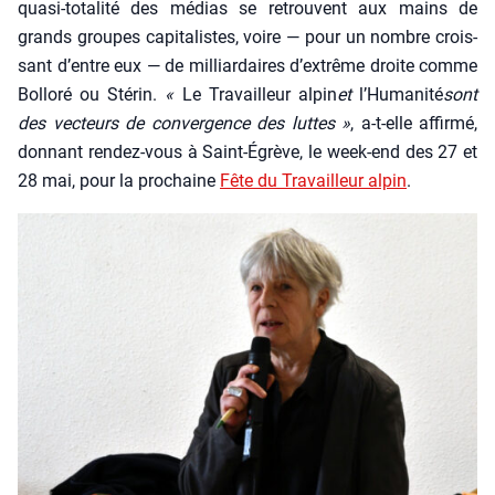
qua­si-tota­li­té des médias se retrouvent aux mains de
grands groupes capi­ta­listes, voire — pour un nombre crois­
sant d’entre eux — de mil­liar­daires d’ex­trême droite comme
Bol­lo­ré ou Sté­rin.
«
Le Tra­vailleur alpin
et
l’Hu­ma­ni­té
sont
des vec­teurs de conver­gence des luttes »
, a‑t-elle affir­mé,
don­nant ren­dez-vous à Saint-Égrève, le week-end des 27 et
28 mai, pour la pro­chaine
Fête du Tra­vailleur alpin
.