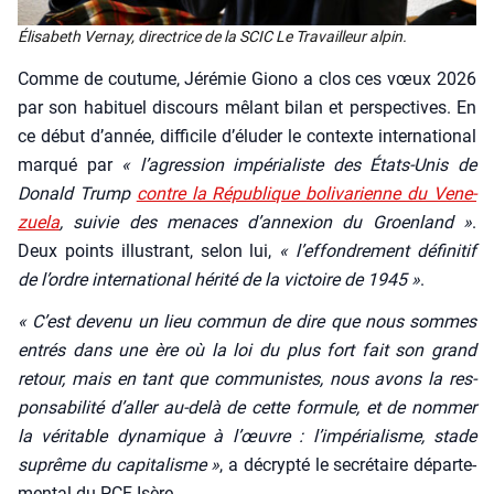
Éli­sa­beth Ver­nay, direc­trice de la SCIC Le Tra­vailleur alpin.
Comme de cou­tume, Jéré­mie Gio­no a clos ces vœux 2026
par son habi­tuel dis­cours mêlant bilan et pers­pec­tives. En
ce début d’an­née, dif­fi­cile d’é­lu­der le contexte inter­na­tio­nal
mar­qué par
« l’agression impé­ria­liste des États-Unis de
Donald Trump
contre la Répu­blique boli­va­rienne du Vene­
zue­la
, sui­vie des menaces d’annexion du Groen­land »
.
Deux points illus­trant, selon lui,
« l’ef­fon­dre­ment défi­ni­tif
de l’ordre inter­na­tio­nal héri­té de la vic­toire de 1945 »
.
« C’est deve­nu un lieu com­mun de dire que nous sommes
entrés dans une ère où la loi du plus fort fait son grand
retour, mais en tant que com­mu­nistes, nous avons la res­
pon­sa­bi­li­té d’aller au-delà de cette for­mule, et de nom­mer
la véri­table dyna­mique à l’œuvre : l’impérialisme, stade
suprême du capi­ta­lisme »
, a décryp­té le secré­taire dépar­te­
men­tal du PCF Isère.