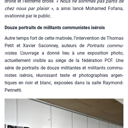
droite et l’ex­trême droite.
« Nous ne sommes pas par­tis de
chez nous par plai­sir »
, a ain­si lan­cé Moha­med Fofa­na,
ova­tion­né par le public.
Douze portraits de militants communistes isérois
Autre temps fort de cette mati­née, l’in­ter­ven­tion de Tho­mas
Petit et Xavier Sacon­ney, auteurs de
Por­traits com­mu­
nistes
. L’ou­vrage a don­né lieu à une expo­si­tion pho­to,
actuel­le­ment visible au siège de la fédé­ra­tion PCF. Une
série de por­traits de douze mili­tantes et mili­tants com­mu­
nistes isé­rois, réunis­sant texte et pho­to­gra­phies argen­
tiques en noir et blanc, expo­sées dans la salle Ray­mond-
Per­inet­ti.