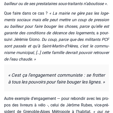
bailleur ou de ses pres­ta­taires sous-trai­tants n’a­bou­tisse »
.
Que faire dans ce cas ?
« La mai­rie ne gère pas les loge­
ments sociaux mais elle peut mettre un coup de pres­sion
au bailleur pour faire bou­ger les choses, parce qu’elle est
garante des condi­tions de décence des loge­ments
, a pour­
sui­vi Jéré­mie Gio­no.
Du coup, parce que des mili­tants PCF
sont pas­sés et qu’à Saint-Mar­tin-d’Hères, c’est le com­mu­
nisme muni­ci­pal, […] cette famille devrait pou­voir retrou­ver
de l’eau chaude. »
« Cest ça l’en­ga­ge­ment com­mu­niste : se frot­ter
à tous les pou­voirs pour faire bou­ger les lignes. »
Autre exemple d’en­ga­ge­ment — pour rebon­dir avec les pro­
pos des livreurs à vélo -, celui de Jérôme Rubes, vice-pré­
sident de Gre­noble-Alpes Métro­pole à l’ha­bi­tat,
« qui ne