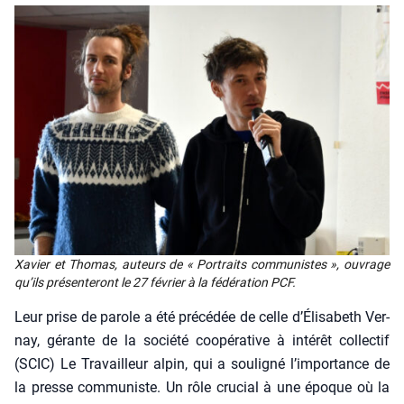
Xavier et Tho­mas, auteurs de « Por­traits com­mu­nistes », ouvrage
qu’ils pré­sen­te­ront le 27 février à la fédé­ra­tion PCF.
Leur prise de parole a été pré­cé­dée de celle d’É­li­sa­beth Ver­
nay, gérante de la socié­té coopé­ra­tive à inté­rêt col­lec­tif
(SCIC) Le Tra­vailleur alpin, qui a sou­li­gné l’im­por­tance de
la presse com­mu­niste. Un rôle cru­cial à une époque où la