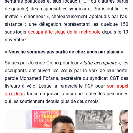
sen­tants poli­tiques et élus locaux (PCF ou d’autres par­tis
de gauche), des res­pon­sables syn­di­caux… Sans oublier les
invi­tés « d’hon­neur », cha­leu­reu­se­ment applau­dis par l’as­
sis­tance : une délé­ga­tion repré­sen­tant les quelque 150
sans-logis
occu­pant le siège de la métro­pole
depuis le 19
novembre.
« Nous ne sommes pas partis de chez nous par plaisir »
Salués par Jéré­mie Gio­no pour leur
« lutte exem­plaire »
, les
occu­pants ont ouvert les vœux par la voix de leur porte-
parole Moha­med Fofa­na, secré­taire du syn­di­cat CGT des
livreurs à vélo. Lequel a remer­cié le PCF pour
son appel
aux dons
, lan­cé en jan­vier, ain­si que toutes les per­sonnes
qui les sou­tiennent depuis plus de deux mois.