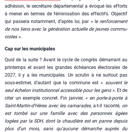
adhé­sion, le secré­taire dépar­te­men­tal a évo­qué les efforts
à mener en termes de fémi­ni­sa­tion des effec­tifs. Objec­tif
qui pas­se­ra notam­ment, d’a­près lui, par
« le ren­for­ce­ment
de nos liens avec la géné­ra­tion actuelle de jeunes com­mu­
nistes »
.
Cap sur les municipales
Quid de la suite ? Avant le cycle de congrès démar­rant au
prin­temps et avant les grandes échéances élec­to­rales de
2027, il y a les muni­ci­pales. Un scru­tin à ne sur­tout pas
sous-esti­mer, d’au­tant que la com­mune est
« sou­vent le
seul éche­lon ins­ti­tu­tion­nel acces­sible pour les gens »
. Et de
citer un exemple concret. Fin jan­vier,
« en porte-à-porte à
Saint-Mar­tin-d’Hères avec les cama­rades
, a‑t-il racon­té,
on
est tom­bé sur une famille avec des per­sonnes âgées
logées par la SDH, dont la chau­dière est en panne depuis
plus d’un mois, sans qu’au­cune démarche auprès du