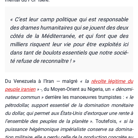
« C’est leur camp poli­tique qui est res­pon­sable
des drames huma­ni­taires qui se jouent des deux
côtés de la Médi­ter­ra­née, et qui font que des
mil­liers risquent leur vie pour être exploi­tés ici
dans tant de bou­lots essen­tiels que notre socié­
té refuse de recon­naître ! »
Du Vene­zue­la à l’I­ran — mal­gré
« la
révolte légi­time du
peuple ira­nien
»
-, du Moyen-Orient au Nige­ria, un
« déno­mi­
na­teur com­mun »
der­rière les manoeuvres trum­pistes :
« le
pétro­dol­lar, sup­port essen­tiel de la domi­na­tion moné­taire
du dol­lar, qui per­met aux États-Unis d’extorquer une rente à
l’ensemble des peuples de la pla­nète »
. Tou­te­fois,
« si la
puis­sance hégé­mo­nique impé­ria­liste conserve sa domi­na­
tion mili­taire, elle a per­du celle de la pro­duc­tion concrète au