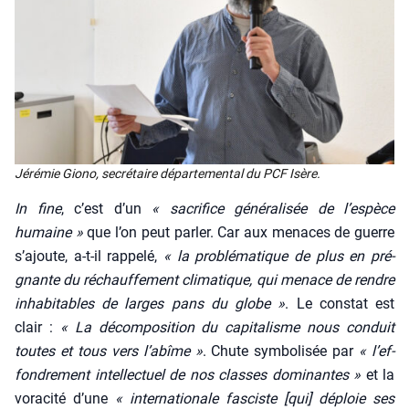
Jéré­mie Gio­no, secré­taire dépar­te­men­tal du PCF Isère.
In fine
, c’est d’un
« sacri­fice géné­ra­li­sée de l’es­pèce
humaine »
que l’on peut par­ler. Car aux menaces de guerre
s’a­joute, a‑t-il rap­pe­lé,
« la pro­blé­ma­tique de plus en pré­
gnante du réchauf­fe­ment cli­ma­tique, qui menace de rendre
inha­bi­tables de larges pans du globe »
. Le constat est
clair :
« La décom­po­si­tion du capi­ta­lisme nous conduit
toutes et tous vers l’a­bîme »
. Chute sym­bo­li­sée par
« l’ef­
fon­dre­ment intel­lec­tuel de nos classes domi­nantes »
et la
vora­ci­té d’une
« inter­na­tio­nale fas­ciste [qui] déploie ses