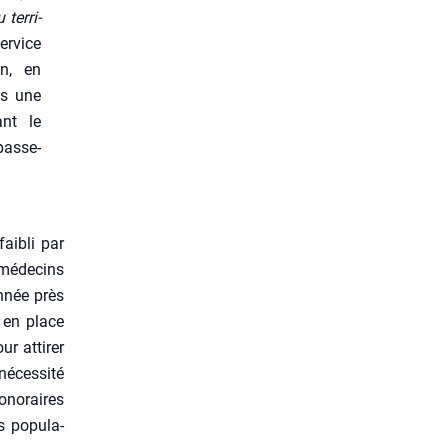
ter­ri­
er­vice
in, en
ans une
uant le
as­se­
fai­bli par
 méde­cins
année près
 en place
r atti­rer
éces­si­té
honoraires
s popu­la­