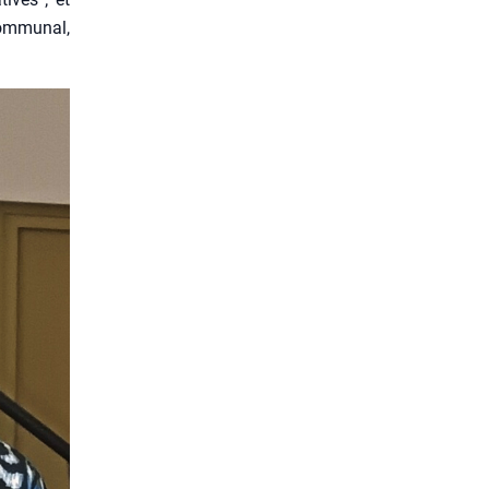
om­mu­nal,