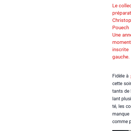
Le colle
préparat
Christo
Pouech (
Une anno
moment 
inscrit
gauche.
Fidèle à
cette soi­
tants de 
lant plu­s
té, les c
manque d
comme prio