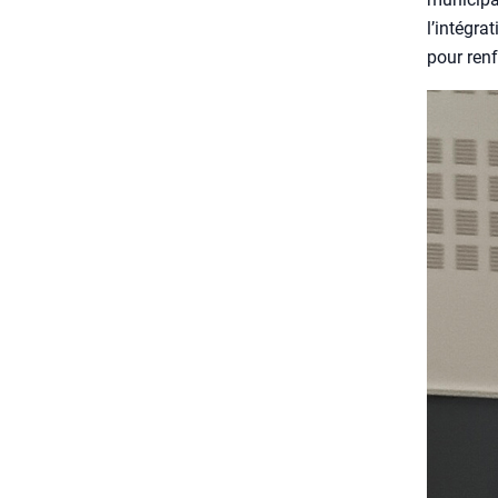
l’intégra
pour ren­fo