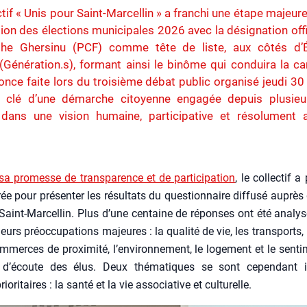
ctif « Unis pour Saint-Marcellin » a franchi une étape majeur
ion des élections municipales 2026 avec la désignation offi
phe Ghersinu (PCF) comme tête de liste, aux côtés d’É
Génération.s), formant ainsi le binôme qui conduira la c
nce faite lors du troisième débat public organisé jeudi 30
clé d’une démarche citoyenne engagée depuis plusieu
e dans une vision humaine, participative et résolument 
sa pro­messe de trans­pa­rence et de par­ti­ci­pa­tion
, le col­lec­tif a 
rée pour pré­sen­ter les résul­tats du ques­tion­naire dif­fu­sé auprè
Saint-Mar­cel­lin. Plus d’une cen­taine de réponses ont été ana­ly­s
ieurs pré­oc­cu­pa­tions majeures : la qua­li­té de vie, les trans­ports, 
om­merces de proxi­mi­té, l’environnement, le loge­ment et le sen­ti
’écoute des élus. Deux thé­ma­tiques se sont cepen­dant 
­ri­taires : la san­té et la vie asso­cia­tive et cultu­relle.