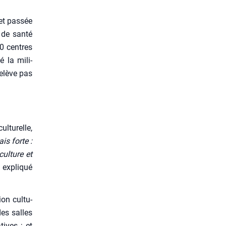
et pas­sée
de san­té
50 centres
é la mili­
relève pas
ltu­relle,
is forte :
 culture et
a expli­qué
sion cultu­
 des salles
tives ; et