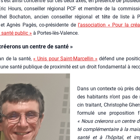
s’est ain­si concen­tré sur ces deux axes, en pré­sence de plu­sieurs
ric Hours, conseiller régio­nal PCF et membre de la com­mis­sio
el Bocha­ton, ancien conseiller régio­nal et tête de liste à Po
 et Agnès Pagès, co-pré­si­dente de
l’association « Pour la créa
 san­té public »
à Portes-lès-Valence.
créerons un centre de santé »
an de la san­té,
« Unis pour Saint-Mar­cel­lin »
défend une posi­tio
une san­té publique de proxi­mi­té est un droit fon­da­men­tal à recon
Dans un contexte où près d
des habi­tants n’ont pas de
cin trai­tant, Chris­tophe Gher­
for­mu­lé une pro­po­si­tion 
« Nous crée­rons un centre d
té com­plé­men­taire à la mai
san­té et à l’hôpital, et imp