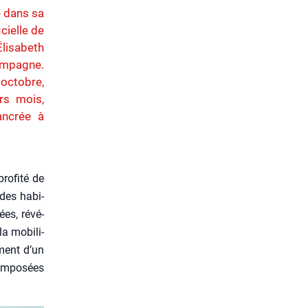
e dans sa
cielle de
lisabeth
ampagne.
 octobre,
rs mois,
ancrée à
pro­fi­té de
s des habi­
ées, révé­
la mobi­li­
­ment d’un
impo­sées