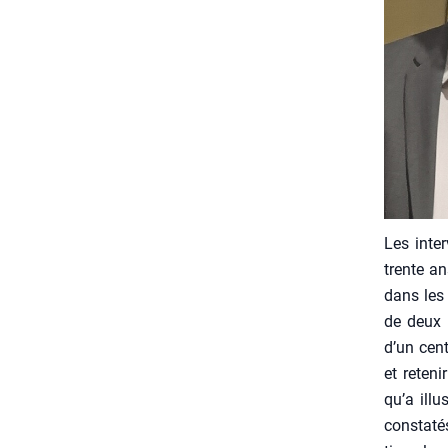
Les inter
trente ans
dans les 
de deux 
d’un cent
et rete­n
qu’a illu
consta­té