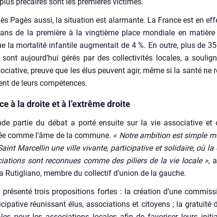
 plus pré­caires sont les pre­mières vic­times.
s Pagès aus­si, la situa­tion est alar­mante. La France est en eff
ans de la pre­mière à la ving­tième place mon­diale en matière 
ue la mor­ta­li­té infan­tile aug­men­tait de 4 %. En outre, plus de 3
 sont aujourd’hui gérés par des col­lec­ti­vi­tés locales, a sou­li­gn
o­cia­tive, preuve que les élus peuvent agir, même si la san­té ne 
ment de leurs com­pé­tences.
ce à la droite et à l’extrême droite
e par­tie du débat a por­té ensuite sur la vie asso­cia­tive et cu
­rée comme l’âme de la com­mune.
« Notre ambi­tion est simple ma
aint Mar­cel­lin une ville vivante, par­ti­ci­pa­tive et soli­daire, où la
cia­tions sont recon­nues comme des piliers de la vie locale »
, 
a Ruti­glia­no, membre du col­lec­tif d’u­nion de la gauche.
 pré­sen­té trois pro­po­si­tions fortes : la créa­tion d’une com­mis­
ti­ci­pa­tive réunis­sant élus, asso­cia­tions et citoyens ; la gra­tui­té
les pour les asso­cia­tions locales afin de favo­ri­ser leurs ini­tia­