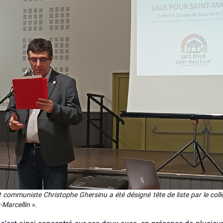
t com­mu­niste Chris­tophe Gher­si­nu a été dési­gné tête de liste par le col­le
Mar­cel­lin ».