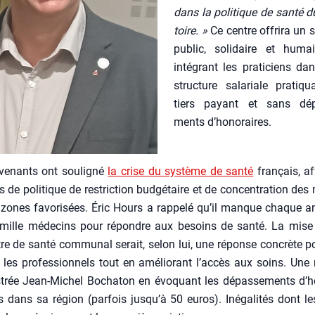
dans la poli­tique de san­té du 
toire. »
Ce centre offri­ra un s
public, soli­daire et huma
inté­grant les pra­ti­ciens d
struc­ture sala­riale pra­ti­q
tiers payant et sans dép
ments d’honoraires.
­ve­nants ont sou­li­gné
la crise du sys­tème de san­té
fran­çais, af
 de poli­tique de res­tric­tion bud­gé­taire et de concen­tra­tion des
zones favo­ri­sées. Éric Hours a rap­pe­lé qu’il manque chaque 
mille méde­cins pour répondre aux besoins de san­té. La mise
re de san­té com­mu­nal serait, selon lui, une réponse concrète pou
ir les pro­fes­sion­nels tout en amé­lio­rant l’accès aux soins. Une n
s­trée Jean-Michel Bocha­ton en évo­quant les dépas­se­ments d’
s dans sa région (par­fois jusqu’à 50 euros). Inéga­li­tés dont le