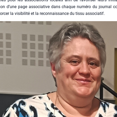
tion d’une page asso­cia­tive dans chaque numé­ro du jour­nal c
r­cer la visi­bi­li­té et la recon­nais­sance du tis­su asso­cia­tif.