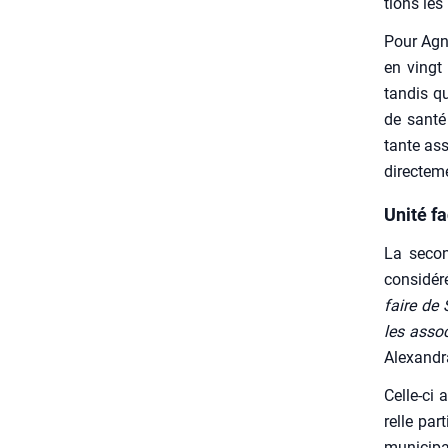
tions les
Pour Agnè
en vingt 
tan­dis q
de san­té
tante ass
direc­te­
Unité fa
La second
consi­dé
faire de S
les asso­
Alexan­dr
Celle-ci a
relle par­
muni­ci­pa