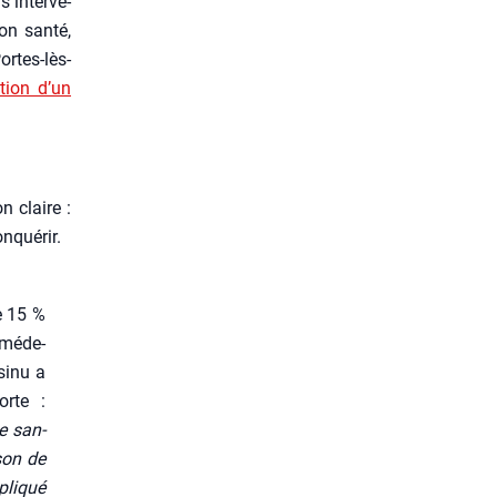
 inter­ve­
n san­té,
rtes-lès-
­tion d’un
n claire :
­qué­rir.
e 15 %
 méde­
si­nu a
forte :
e san­
­son de
li­qué