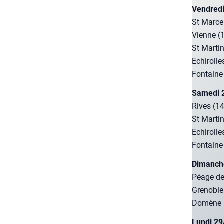
Ven­dre­d
St Mar­cel
Vienne (1
St Mar­ti
Echi­roll
Fon­taine
Same­di 
Rives (14
St Mar­ti
Echi­roll
Fon­taine
Dimanche
Péage de 
Gre­nobl
Domène (1
Lun­di 29