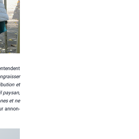
entendent
ngrais­ser
­bu­tion et
il pay­san,
-nes et ne
our annon­