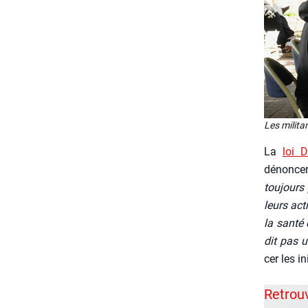
Les mili­t
La
loi 
dénon­cer
tou­jours 
leurs acti
la san­té
dit pas u
cer les ini
Retrou