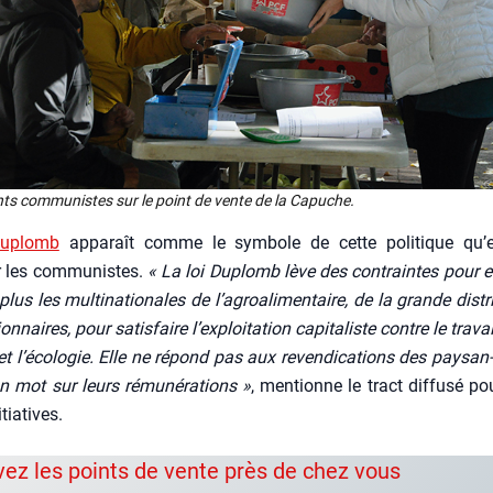
ants com­mu­nistes sur le point de vente de la Capuche.
Duplomb
appa­raît comme le sym­bole de cette poli­tique qu’
 les com­mu­nistes.
« La loi Duplomb lève des contraintes pour e
plus les mul­ti­na­tio­nales de l’agroalimentaire, de la grande dis­tri
on­naires, pour satis­faire l’exploitation capi­ta­liste contre le tra­va
 et l’écologie. Elle ne répond pas aux reven­di­ca­tions des pay­san
n mot sur leurs rému­né­ra­tions »
, men­tionne le tract dif­fu­sé p
­tia­tives.
vez les points de vente près de chez vous