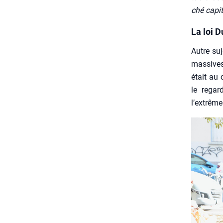
ché capi­t
La loi 
Autre suj
mas­sives
était au 
le regar
l’extrême