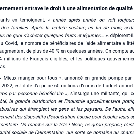
ernement entrave le droit à une alimentation de qualité
­tants en témoignent,
« année après année, on voit tou­jour
des familles. Après la ren­trée sco­laire, en fin de mois, cer­t
s de quoi s’acheter quelques fruits et légumes… »
, déplorent-i
u Covid, le nombre de béné­fi­ciaires de l’aide ali­men­taire a lit­té
, aug­men­tant de plus de 40 % en quelques années. On compte au
 mil­lions de Fran­çais éli­gibles, et les poli­tiques gou­ver­ne­me
as.
« Mieux man­ger pour tous », annon­cé en grande pompe par El
 2022, est doté d’à peine 60 mil­lions d’euros de bud­get annuel
os par per­sonne béné­fi­ciaire »
, s’insurge une mili­tante, qui c
té, la grande dis­tri­bu­tion et l’industrie agroa­li­men­taire pra­t
u­sives qui étranglent les gens et les pay­sans. De l’autre, elle
ge­ment des dis­po­si­tifs d’exonération fis­cale pour écou­ler leurs s
i­men­taire. On marche sur la tête ! Nous, ce qu’on pro­pose, c’est
u­ri­té sociale de l’alimentation, qui sorte ce domaine du cham