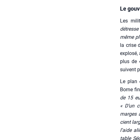
Le gouv
Les mili
détresse 
même plu
la crise d
explo­sé
plus de 4
suivent p
Le plan 
Borne fin
de 15 eur
« D’un cô
marges ab
cient lar­
l’aide al
table Séc