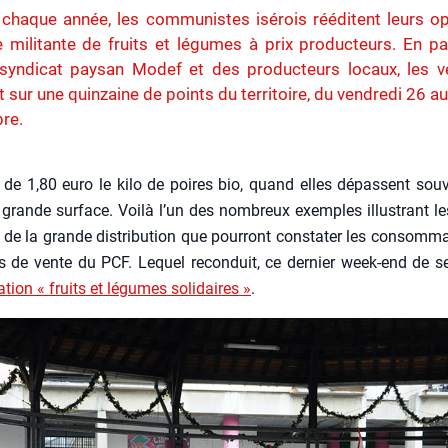
haque année, les communistes isérois rééditent leurs op
 militante de fruits et légumes à prix producteurs. En pa
 syndicat paysan Modef et des producteurs locaux, les v
t sur une quinzaine de points du territoire, du vendredi 26 au
re.
de 1,80 euro le kilo de poires bio, quand elles dépassent sou­v
grande sur­face. Voi­là l’un des nom­breux exemples illus­trant 
 de la grande dis­tri­bu­tion que pour­ront consta­ter les consom­ma
s de vente du PCF. Lequel recon­duit, ce der­nier week-end de s
a­tion « fruits et légumes soli­daires »
.