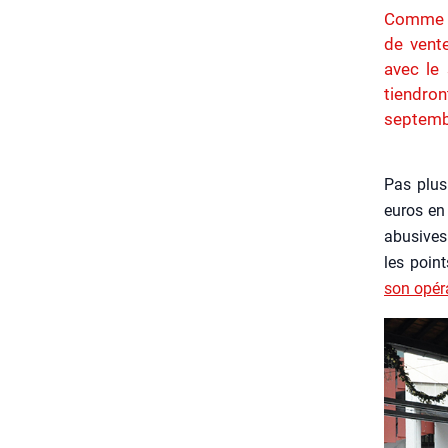
Comme c
de vente
avec le
tiendron
septemb
Pas plus 
euros en 
abu­sives
les point
son opé­r