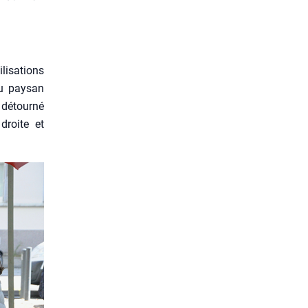
i­sa­tions
nu pay­san
 détour­né
droite et