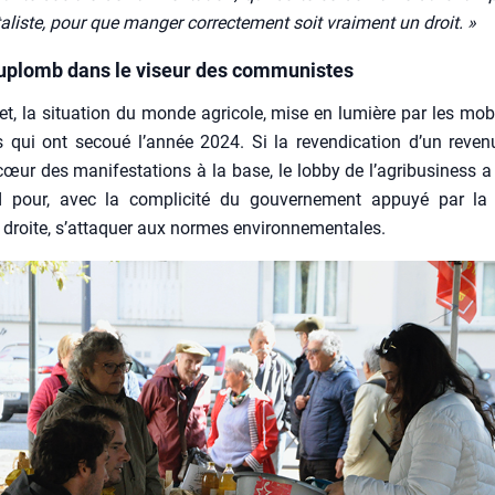
a­liste, pour que man­ger cor­rec­te­ment soit vrai­ment un droit. »
Duplomb dans le viseur des communistes
et, la situa­tion du monde agri­cole, mise en lumière par les mobi­l
 qui ont secoué l’année 2024. Si la reven­di­ca­tion d’un reve­
cœur des mani­fes­ta­tions à la base, le lob­by de l’agribusiness a
d pour, avec la com­pli­ci­té du gou­ver­ne­ment appuyé par la 
 droite, s’attaquer aux normes envi­ron­ne­men­tales.