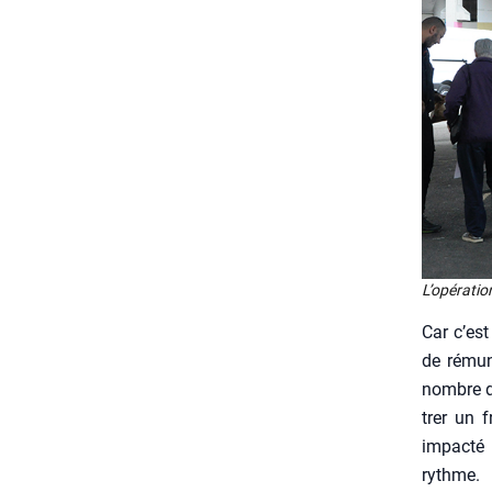
L’o­pé­ra­t
Car c’es
de rému­n
nombre de
trer un f
impac­té 
rythme.