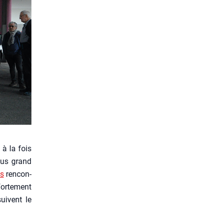
 à la fois
plus grand
is
ren­con­
or­te­ment
uivent le