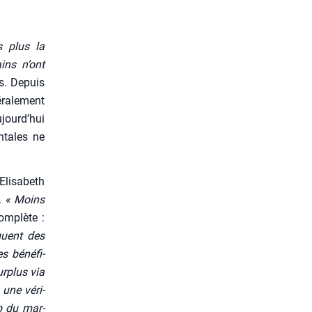
s plus la
ains n’ont
ls. Depuis
­ra­le­ment
jourd’hui
n­tales ne
i­sa­beth
.
« Moins
om­plète :
iquent des
s béné­fi­
ur­plus via
 une véri­
p du mar­