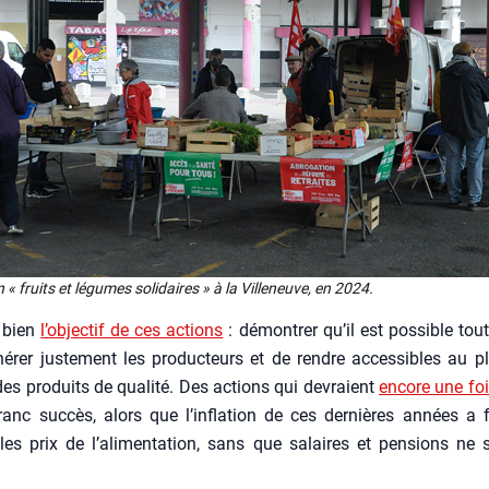
ion « fruits et légumes soli­daires » à la Vil­le­neuve, en 2024.
t bien
l’objectif de ces actions
: démon­trer qu’il est pos­sible tout
é­rer jus­te­ment les pro­duc­teurs et de rendre acces­sibles au 
s pro­duits de qua­li­té. Des actions qui devraient
encore une fo
ranc suc­cès, alors que l’inflation de ces der­nières années a f
les prix de l’alimentation, sans que salaires et pen­sions ne s