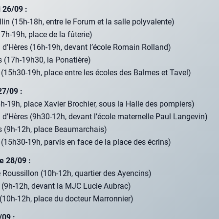
i 26/09 :
­lin (15h-18h, entre le Forum et la salle poly­va­lente)
7h-19h, place de la fûte­rie)
n d’Hères (16h-19h, devant l’école Romain Rol­land)
es (17h-19h30, la Pona­tière)
 (15h30-19h, place entre les écoles des Balmes et Tavel)
27/09 :
h-19h, place Xavier Bro­chier, sous la Halle des pom­piers)
n d’Hères (9h30-12h, devant l’école mater­nelle Paul Lan­ge­vin)
es (9h-12h, place Beau­mar­chais)
 (15h30-19h, par­vis en face de la place des écrins)
 28/09 :
Rous­sillon (10h-12h, quar­tier des Ayen­cins)
e (9h-12h, devant la MJC Lucie Aubrac)
0h-12h, place du doc­teur Mar­ron­nier)
/09 :