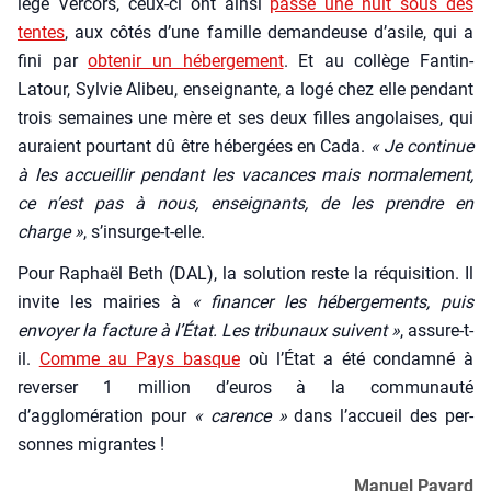
lège Ver­cors, ceux-ci ont ain­si
pas­sé une nuit sous des
tentes
, aux côtés d’une famille deman­deuse d’asile, qui a
fini par
obte­nir un héber­ge­ment
. Et au col­lège Fan­tin-
Latour, Syl­vie Ali­beu, ensei­gnante, a logé chez elle pen­dant
trois semaines une mère et ses deux filles ango­laises, qui
auraient pour­tant dû être héber­gées en Cada.
« Je conti­nue
à les accueillir pen­dant les vacances mais nor­ma­le­ment,
ce n’est pas à nous, ensei­gnants, de les prendre en
charge »
, s’insurge-t-elle.
Pour Raphaël Beth (DAL), la solu­tion reste la réqui­si­tion. Il
invite les mai­ries à
« finan­cer les héber­ge­ments, puis
envoyer la fac­ture à l’État. Les tri­bu­naux suivent »
, assure-t-
il.
Comme au Pays basque
où l’État a été condam­né à
rever­ser 1 mil­lion d’euros à la com­mu­nau­té
d’agglomération pour
« carence »
dans l’accueil des per­
sonnes migrantes !
Manuel Pavard