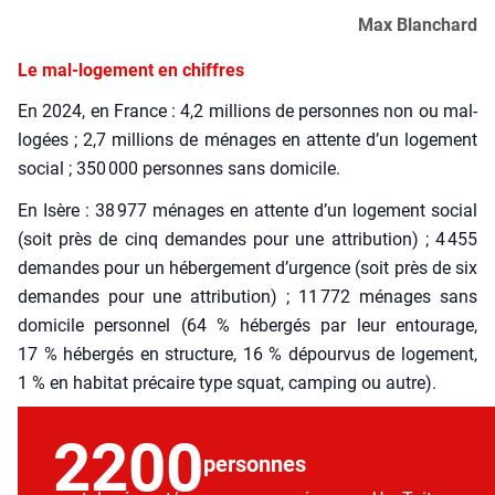
Max Blan­chard
Le mal-logement en chiffres
En 2024, en France : 4,2 mil­lions de per­sonnes non ou mal-
logées ; 2,7 mil­lions de ménages en attente d’un loge­ment
social ; 350 000 per­sonnes sans domi­cile.
En Isère : 38 977 ménages en attente d’un loge­ment social
(soit près de cinq demandes pour une attri­bu­tion) ; 4 455
demandes pour un héber­ge­ment d’urgence (soit près de six
demandes pour une attri­bu­tion) ; 11 772 ménages sans
domi­cile per­son­nel (64 % héber­gés par leur entou­rage,
17 % héber­gés en struc­ture, 16 % dépour­vus de loge­ment,
1 % en habi­tat pré­caire type squat, cam­ping ou autre).
2200
per­sonnes