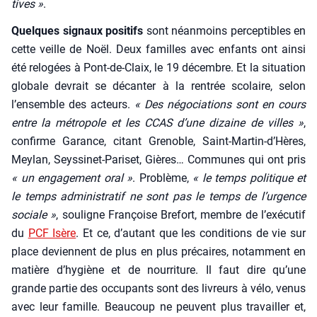
tives »
.
Quelques signaux posi­tifs
sont néan­moins per­cep­tibles en
cette veille de Noël. Deux familles avec enfants ont ain­si
été relo­gées à Pont-de-Claix, le 19 décembre. Et la situa­tion
glo­bale devrait se décan­ter à la ren­trée sco­laire, selon
l’ensemble des acteurs.
« Des négo­cia­tions sont en cours
entre la métro­pole et les CCAS d’une dizaine de villes »
,
confirme Garance, citant Gre­noble, Saint-Martin‑d’Hères,
Mey­lan, Seys­si­net-Pari­set, Gières… Com­munes qui ont pris
« un enga­ge­ment oral »
. Pro­blème,
« le temps poli­tique et
le temps admi­nis­tra­tif ne sont pas le temps de l’urgence
sociale »
, sou­ligne Fran­çoise Bre­fort, membre de l’exécutif
du
PCF Isère
. Et ce, d’autant que les condi­tions de vie sur
place deviennent de plus en plus pré­caires, notam­ment en
matière d’hygiène et de nour­ri­ture. Il faut dire qu’une
grande par­tie des occu­pants sont des livreurs à vélo, venus
avec leur famille. Beau­coup ne peuvent plus tra­vailler et,