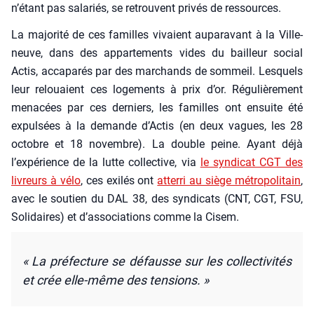
n’étant pas sala­riés, se retrouvent pri­vés de res­sources.
La majo­ri­té de ces familles vivaient aupa­ra­vant à la Vil­le­
neuve, dans des appar­te­ments vides du bailleur social
Actis, acca­pa­rés par des mar­chands de som­meil. Les­quels
leur relouaient ces loge­ments à prix d’or. Régu­liè­re­ment
mena­cées par ces der­niers, les familles ont ensuite été
expul­sées à la demande d’Actis (en deux vagues, les 28
octobre et 18 novembre). La double peine. Ayant déjà
l’expérience de la lutte col­lec­tive, via
le syn­di­cat CGT des
livreurs à vélo
, ces exi­lés ont
atter­ri au siège métro­po­li­tain
,
avec le sou­tien du DAL 38, des syn­di­cats (CNT, CGT, FSU,
Soli­daires) et d’associations comme la Cisem.
« La pré­fec­ture se défausse sur les col­lec­ti­vi­tés
et crée elle-même des ten­sions. »