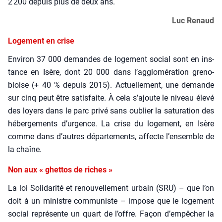
2 200 depuis plus de deux ans.
Luc Renaud
Logement en crise
Envi­ron 37 000 demandes de loge­ment social sont en ins­
tance en Isère, dont 20 000 dans l’agglomération gre­no­
bloise (+ 40 % depuis 2015). Actuel­le­ment, une demande
sur cinq peut être satis­faite. À cela s’ajoute le niveau éle­vé
des loyers dans le parc pri­vé sans oublier la satu­ra­tion des
héber­ge­ments d’urgence. La crise du loge­ment, en Isère
comme dans d’autres dépar­te­ments, affecte l’ensemble de
la chaîne.
Non aux « ghettos de riches »
La loi Soli­da­ri­té et renou­vel­le­ment urbain (SRU) – que l’on
doit à un ministre com­mu­niste – impose que le loge­ment
social repré­sente un quart de l’offre. Façon d’empêcher la