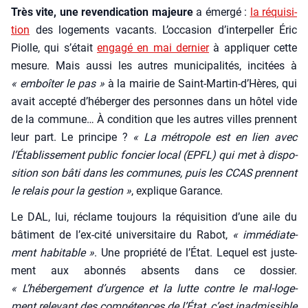
Très vite, une reven­di­ca­tion majeure
a émer­gé :
la réqui­si­
tion
des loge­ments vacants. L’occasion d’interpeller Éric
Piolle, qui s’était
enga­gé en mai der­nier
à appli­quer cette
mesure. Mais aus­si les autres muni­ci­pa­li­tés, inci­tées à
« emboî­ter le pas »
à la mai­rie de Saint-Martin‑d’Hères, qui
avait accep­té d’héberger des per­sonnes dans un hôtel vide
de la com­mune… À condi­tion que les autres villes prennent
leur part. Le prin­cipe ?
« La métro­pole est en lien avec
l’Établissement public fon­cier local (EPFL) qui met à dis­po­
si­tion son bâti dans les com­munes, puis les CCAS prennent
le relais pour la ges­tion »
, explique Garance.
Le DAL, lui, réclame tou­jours la réqui­si­tion d’une aile du
bâti­ment de l’ex-cité uni­ver­si­taire du Rabot,
« immé­dia­te­
ment habi­table »
. Une pro­prié­té de l’État. Lequel est jus­te­
ment aux abon­nés absents dans ce dos­sier.
« L’hébergement d’urgence et la lutte contre le mal-loge­
ment rele­vant des com­pé­tences de l’État, c’est inad­mis­sible