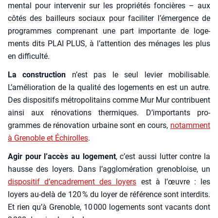
men­tal pour inter­ve­nir sur les pro­prié­tés fon­cières – aux
côtés des bailleurs sociaux pour faci­li­ter l’émergence de
pro­grammes com­pre­nant une part impor­tante de loge­
ments dits PLAI PLUS, à l’attention des ménages les plus
en dif­fi­cul­té.
La construc­tion
n’est pas le seul levier mobi­li­sable.
L’amélioration de la qua­li­té des loge­ments en est un autre.
Des dis­po­si­tifs métro­po­li­tains comme Mur Mur contri­buent
ain­si aux réno­va­tions ther­miques. D’importants pro­
grammes de réno­va­tion urbaine sont en cours,
notam­ment
à Gre­noble et Échi­rolles
.
Agir pour l’accès au loge­ment
, c’est aus­si lut­ter contre la
hausse des loyers. Dans l’agglomération gre­no­bloise, un
dis­po­si­tif d’encadrement des loyers
est à l’œuvre : les
loyers au-delà de 120 % du loyer de réfé­rence sont inter­dits.
Et rien qu’à Gre­noble, 10 000 loge­ments sont vacants dont