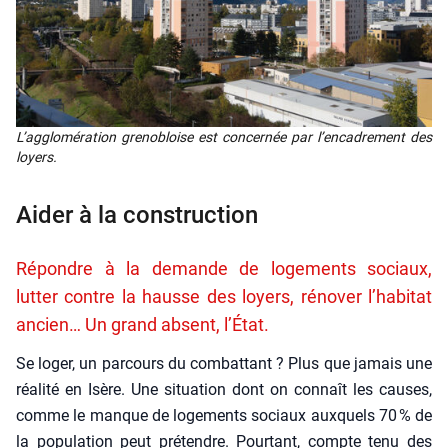
L’agglomération gre­no­bloise est concer­née par l’encadrement des
loyers.
Aider à la construction
Répondre à la demande de logements sociaux,
lutter contre la hausse des loyers, rénover l’habitat
ancien… Un grand absent, l’État.
Se loger, un par­cours du com­bat­tant ? Plus que jamais une
réa­li­té en Isère. Une situa­tion dont on connaît les causes,
comme le manque de loge­ments sociaux aux­quels 70 % de
la popu­la­tion peut pré­tendre. Pour­tant, compte tenu des