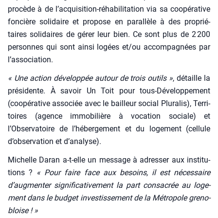
pro­cède à de l’acquisition-réhabilitation via sa coopé­ra­tive
fon­cière soli­daire et pro­pose en paral­lèle à des pro­prié­
taires soli­daires de gérer leur bien. Ce sont plus de 2 200
per­sonnes qui sont ain­si logées et/ou accom­pa­gnées par
l’association.
« Une action déve­lop­pée autour de trois outils »
, détaille la
pré­si­dente. À savoir Un Toit pour tous-Déve­lop­pe­ment
(coopé­ra­tive asso­ciée avec le bailleur social Plu­ra­lis), Ter­ri­
toires (agence immo­bi­lière à voca­tion sociale) et
l’Observatoire de l’hébergement et du loge­ment (cel­lule
d’observation et d’analyse).
Michelle Daran a‑t-elle un mes­sage à adres­ser aux ins­ti­tu­
tions ?
« Pour faire face aux besoins, il est néces­saire
d’augmenter signi­fi­ca­ti­ve­ment la part consa­crée au loge­
ment dans le bud­get inves­tis­se­ment de la Métro­pole gre­no­
bloise ! »