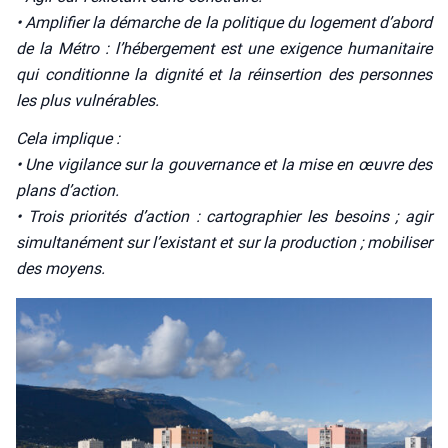
• Ampli­fier la démarche de la poli­tique du loge­ment d’abord
de la Métro : l’hébergement est une exi­gence huma­ni­taire
qui condi­tionne la digni­té et la réin­ser­tion des per­sonnes
les plus vul­né­rables.
Cela implique :
• Une vigi­lance sur la gou­ver­nance et la mise en œuvre des
plans d’action.
• Trois prio­ri­tés d’action : car­to­gra­phier les besoins ; agir
simul­ta­né­ment sur l’existant et sur la pro­duc­tion ; mobi­li­ser
des moyens.