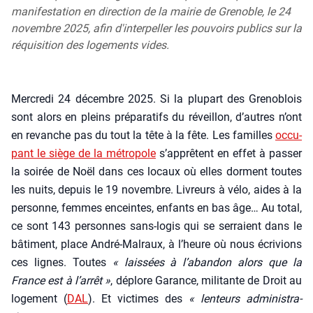
manifestation en direction de la mairie de Grenoble, le 24
novembre 2025, afin d'interpeller les pouvoirs publics sur la
réquisition des logements vides.
Mer­cre­di 24 décembre 2025. Si la plu­part des Gre­no­blois
sont alors en pleins pré­pa­ra­tifs du réveillon, d’autres n’ont
en revanche pas du tout la tête à la fête. Les familles
occu­
pant le siège de la métro­pole
s’apprêtent en effet à pas­ser
la soi­rée de Noël dans ces locaux où elles dorment toutes
les nuits, depuis le 19 novembre. Livreurs à vélo, aides à la
per­sonne, femmes enceintes, enfants en bas âge… Au total,
ce sont 143 per­sonnes sans-logis qui se ser­raient dans le
bâti­ment, place André-Mal­raux, à l’heure où nous écri­vions
ces lignes. Toutes
« lais­sées à l’abandon alors que la
France est à l’arrêt »
, déplore Garance, mili­tante de Droit au
loge­ment (
DAL
). Et vic­times des
« len­teurs admi­nis­tra­