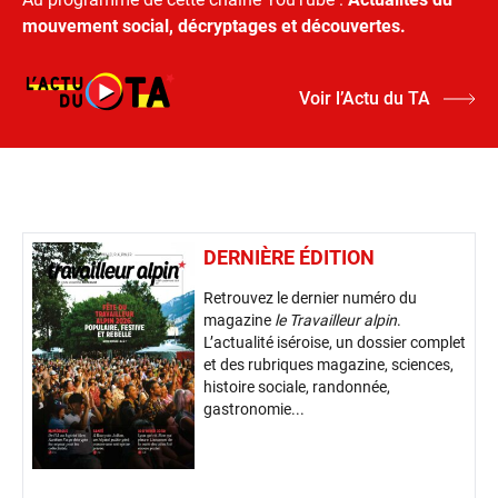
mouvement social, décryptages et découvertes.
Voir l’Actu du TA
DERNIÈRE ÉDITION
Retrouvez le dernier numéro du
magazine
le Travailleur alpin
.
L’actualité iséroise, un dossier complet
et des rubriques magazine, sciences,
histoire sociale, randonnée,
gastronomie...