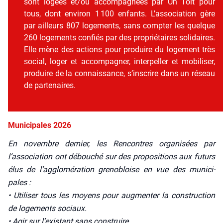
sont logées et/ou accom­pa­gnées par Un Toit pour
tous, dont envi­ron 1 100 enfants. L’association gère
par ailleurs 807 loge­ments, sans comp­ter les quelque
260 loge­ments confiés par des pro­prié­taires soli­daires.
Elle mène des actions pour pro­duire du loge­ment très
social, loger et accom­pa­gner, inter­pel­ler et mobi­li­ser,
pro­duire de la connais­sance, s’inscrire dans un réseau
de par­te­naires.
Municipales 2026
En novembre der­nier, les Ren­contres orga­ni­sées par
l’association ont débou­ché sur des pro­po­si­tions aux futurs
élus de l’agglomération gre­no­bloise en vue des muni­ci­
pales :
• Uti­li­ser tous les moyens pour aug­men­ter la construc­tion
de loge­ments sociaux.
• Agir sur l’existant sans construire.