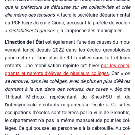
que la pré­fec­ture se défausse sur les col­lec­ti­vi­tés et crée
elle-même des ten­sions »
, tacle le secré­taire dépar­te­men­tal
du PCF Isère Jéré­mie Gio­no, accu­sant la pré­fète de vou­loir
« désta­bi­li­ser la gauche »
, à l’ap­proche des muni­ci­pales.
L’inaction de l’État
est éga­le­ment l’une des causes du mou­
ve­ment lan­cé depuis 2022 dans les écoles gre­no­bloises
pour mettre à l’abri plus de 90 familles sans toit et leurs
enfants. Une mobi­li­sa­tion rejointe cet hiver
par les ensei­
gnants et parents d’élèves de plu­sieurs col­lèges
. Car
« on
se retrouve, dans les col­lèges, avec de plus en plus d’élèves
dor­mant à la rue, dans des voi­tures, des caves »
, déplore
Thi­baut Michoux, repré­sen­tant du Snes-FSU et de
l’intersyndicale « enfants migrant·es à l’école ». Or, si les
occu­pa­tions d’écoles sont tolé­rées par la ville de Gre­noble,
le dépar­te­ment n’a pas la même man­sué­tude pour les col­
lèges. Ce qui pousse les per­son­nels à la débrouille. Au col­