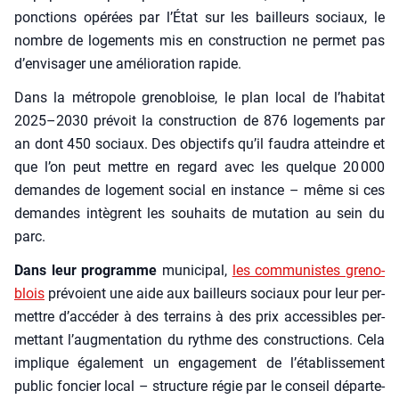
ponc­tions opé­rées par l’État sur les bailleurs sociaux, le
nombre de loge­ments mis en construc­tion ne per­met pas
d’envisager une amé­lio­ra­tion rapide.
Dans la métro­pole gre­no­bloise, le plan local de l’habitat
2025–2030 pré­voit la construc­tion de 876 loge­ments par
an dont 450 sociaux. Des objec­tifs qu’il fau­dra atteindre et
que l’on peut mettre en regard avec les quelque 20 000
demandes de loge­ment social en ins­tance – même si ces
demandes intègrent les sou­haits de muta­tion au sein du
parc.
Dans leur pro­gramme
muni­ci­pal,
les com­mu­nistes gre­no­
blois
pré­voient une aide aux bailleurs sociaux pour leur per­
mettre d’accéder à des ter­rains à des prix acces­sibles per­
met­tant l’augmentation du rythme des construc­tions. Cela
implique éga­le­ment un enga­ge­ment de l’établissement
public fon­cier local – struc­ture régie par le conseil dépar­te­