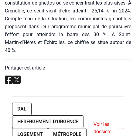
consti­tu­tion de ghet­tos où se concentrent les plus aisés. À
Gre­noble, ce seuil vient d’être atteint : 25,14 % fin 2024.
Compte tenu de la situa­tion, les com­mu­nistes gre­no­blois
pro­posent dans leur pro­gramme muni­ci­pal de pour­suivre
l’effort pour atteindre la barre des 30 %. À Saint-
Martin‑d’Hères et Échi­rolles, ce chiffre se situe autour de
40 %.
Partager cet article
DAL
HÉBERGEMENT D'URGENCE
Voir les
dossiers
LOGEMENT
MÉTROPOLE