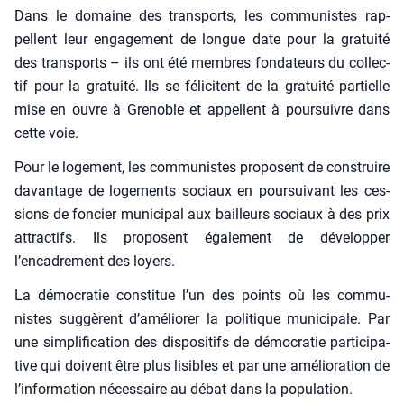
Dans le domaine des trans­ports, les com­mu­nistes rap­
pellent leur enga­ge­ment de longue date pour la gra­tui­té
des trans­ports – ils ont été membres fon­da­teurs du col­lec­
tif pour la gra­tui­té. Ils se féli­citent de la gra­tui­té par­tielle
mise en ouvre à Gre­noble et appellent à pour­suivre dans
cette voie.
Pour le loge­ment, les com­mu­nistes pro­posent de construire
davan­tage de loge­ments sociaux en pour­sui­vant les ces­
sions de fon­cier muni­ci­pal aux bailleurs sociaux à des prix
attrac­tifs. Ils pro­posent éga­le­ment de déve­lop­per
l’encadrement des loyers.
La démo­cra­tie consti­tue l’un des points où les com­mu­
nistes sug­gèrent d’améliorer la poli­tique muni­ci­pale. Par
une sim­pli­fi­ca­tion des dis­po­si­tifs de démo­cra­tie par­ti­ci­pa­
tive qui doivent être plus lisibles et par une amé­lio­ra­tion de
l’information néces­saire au débat dans la popu­la­tion.