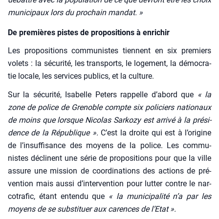
muni­ci­paux lors du pro­chain man­dat. »
De premières pistes de propositions à enrichir
Les pro­po­si­tions com­mu­nistes tiennent en six pre­miers
volets : la sécu­ri­té, les trans­ports, le loge­ment, la démo­cra­
tie locale, les ser­vices publics, et la culture.
Sur la sécu­ri­té, Isa­belle Peters rap­pelle d’abord que
« la
zone de police de Gre­noble compte six poli­ciers natio­naux
de moins que lorsque Nico­las Sar­ko­zy est arri­vé à la pré­si­
dence de la Répu­blique ».
C’est la droite qui est à l’origine
de l’insuffisance des moyens de la police. Les com­mu­
nistes déclinent une série de pro­po­si­tions pour que la ville
assure une mis­sion de coor­di­na­tions des actions de pré­
ven­tion mais aus­si d’intervention pour lut­ter contre le nar­
co­tra­fic, étant enten­du que
« la muni­ci­pa­li­té n’a par les
moyens de se sub­sti­tuer aux carences de l’Etat ».