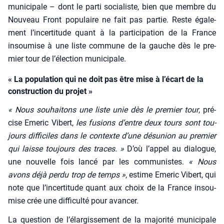
muni­ci­pale – dont le par­ti socia­liste, bien que membre du
Nou­veau Front popu­laire ne fait pas par­tie. Reste éga­le­
ment l’incertitude quant à la par­ti­ci­pa­tion de la France
insou­mise à une liste com­mune de la gauche dès le pre­
mier tour de l’élection muni­ci­pale.
« La population qui ne doit pas être mise à l’écart de la
construction du projet »
« Nous sou­hai­tons une liste unie dès le pre­mier tour
, pré­
cise Eme­ric Vibert,
les fusions d’entre deux tours sont tou­
jours dif­fi­ciles dans le contexte d’une dés­union au pre­mier
qui laisse tou­jours des traces. »
D’où l’appel au dia­logue,
une nou­velle fois lan­cé par les com­mu­nistes.
« Nous
avons déjà per­du trop de temps »
, estime Eme­ric Vibert, qui
note que l’incertitude quant aux choix de la France insou­
mise crée une dif­fi­cul­té pour avan­cer.
La ques­tion de l’élargissement de la majo­ri­té muni­ci­pale