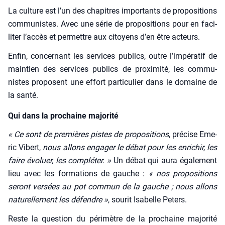
La culture est l’un des cha­pitres impor­tants de pro­po­si­tions
com­mu­nistes. Avec une série de pro­po­si­tions pour en faci­
li­ter l’accès et per­mettre aux citoyens d’en être acteurs.
Enfin, concer­nant les ser­vices publics, outre l’impératif de
main­tien des ser­vices publics de proxi­mi­té, les com­mu­
nistes pro­posent une effort par­ti­cu­lier dans le domaine de
la san­té.
Qui dans la prochaine majorité
«
Ce sont de pre­mières pistes de pro­po­si­tions
, pré­cise Eme­
ric Vibert,
nous allons enga­ger le débat pour les enri­chir, les
faire évo­luer, les com­plé­ter. »
Un débat qui aura éga­le­ment
lieu avec les for­ma­tions de gauche :
« nos pro­po­si­tions
seront ver­sées au pot com­mun de la gauche ; nous allons
natu­rel­le­ment les défendre »
, sou­rit Isa­belle Peters.
Reste la ques­tion du péri­mètre de la pro­chaine majo­ri­té