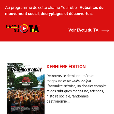
Au programme de cette chaine YouTube :
Actualités du
mouvement social, décryptages et découvertes.
Voir l’Actu du TA
DERNIÈRE ÉDITION
Retrouvez le dernier numéro du
magazine
le Travailleur alpin
.
L’actualité iséroise, un dossier complet
et des rubriques magazine, sciences,
histoire sociale, randonnée,
gastronomie...