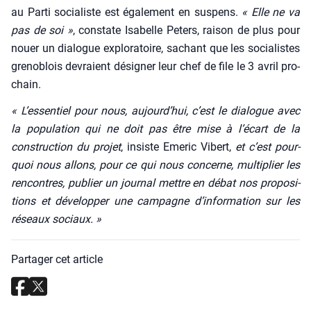
au Par­ti socia­liste est éga­le­ment en sus­pens.
« Elle ne va
pas de soi »
, constate Isa­belle Peters, rai­son de plus pour
nouer un dia­logue explo­ra­toire, sachant que les socia­listes
gre­no­blois devraient dési­gner leur chef de file le 3 avril pro­
chain.
«
L’essentiel pour nous, aujourd’hui, c’est le dia­logue avec
la popu­la­tion qui ne doit pas être mise à l’écart de la
construc­tion du pro­jet
, insiste Eme­ric Vibert,
et c’est pour­
quoi nous allons, pour ce qui nous concerne, mul­ti­plier les
ren­contres, publier un jour­nal mettre en débat nos pro­po­si­
tions et déve­lop­per une cam­pagne d’information sur les
réseaux sociaux. »
Partager cet article