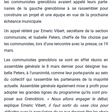
les com­mu­nistes gre­no­blois avaient appe­lé leurs par­te­
naires de la gauche gre­no­bloise à se ras­sem­bler pour
construire un pro­jet et une équipe en vue de la pro­chaine
échéance muni­ci­pale.
Un appel réité­ré par Eme­ric Vibert, secré­taire de la sec­tion
com­mu­niste, et Isa­belle Peters, cheffe de file choi­sie par
les com­mu­nistes, lors d’une ren­contre avec la presse, ce 19
mars.
Les com­mu­nistes gre­no­blois se sont en effet réunis en
assem­blée géné­rale le 8 mars der­nier pour dési­gner Isa­
belle Peters, à l’unanimité, comme leur porte-parole au sein
du col­lec­tif qui ras­semble les par­te­naires de la majo­ri­té
actuelle. Assem­blée géné­rale éga­le­ment mise à pro­fit pour
adop­ter les grandes lignes du pro­gramme qu’ils vont pro­
po­ser aux Gre­no­blois.
« Nous allons enga­ger le débat
,
explique Eme­ric Vibert,
il faut sor­tir du vase clos pour
débattre avec la popu­la­tion de ce que devront être les choix