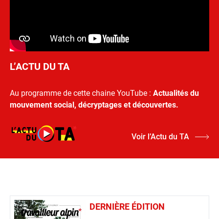
L’ACTU DU TA
Au programme de cette chaine YouTube :
Actualités du
mouvement social, décryptages et découvertes.
Voir l’Actu du TA
DERNIÈRE ÉDITION